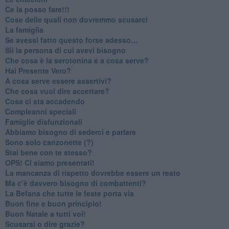
​Ce la posso fare!!!
​Cose delle quali non dovremmo scusarci
​La famiglia
​Se avessi fatto questo forse adesso…
​Sii la persona di cui avevi bisogno
Che cosa è la serotonina e a cosa serve?
​Hai Presente Vero?
A cosa serve essere assertivi?
​Che cosa vuol dire accettare?
​Cosa ci sta accadendo
​Compleanni speciali
​Famiglie disfunzionali
​Abbiamo bisogno di sederci e parlare
Sono solo canzonette (?)
​Stai bene con te stesso?
​OPS! Ci siamo presentati!
​La mancanza di rispetto dovrebbe essere un reato
​Ma c’è davvero bisogno di combattenti?
​La Befana che tutte le feste porta via
Buon fine e buon principio!
​Buon Natale a tutti voi!
​Scusarsi o dire grazie?