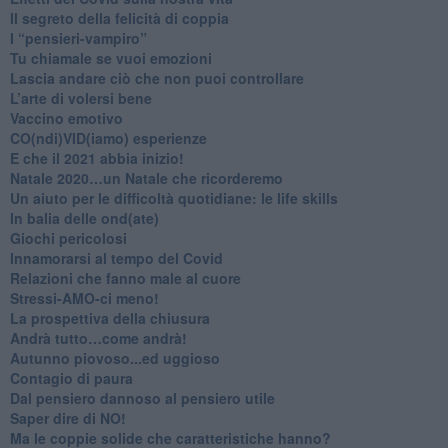
Il segreto della felicità di coppia
​I “pensieri-vampiro”
​Tu chiamale se vuoi emozioni
​Lascia andare ciò che non puoi controllare
L’arte di volersi bene
​Vaccino emotivo
CO(ndi)VID(iamo) esperienze
​E che il 2021 abbia inizio!
​Natale 2020…un Natale che ricorderemo
Un aiuto per le difficoltà quotidiane: le life skills
​In balia delle ond(ate)
Giochi pericolosi
Innamorarsi al tempo del Covid
​Relazioni che fanno male al cuore
​Stressi-AMO-ci meno!
​La prospettiva della chiusura
​Andrà tutto…come andrà!
Autunno piovoso...ed uggioso
​Contagio di paura
​Dal pensiero dannoso al pensiero utile
​Saper dire di NO!
​Ma le coppie solide che caratteristiche hanno?