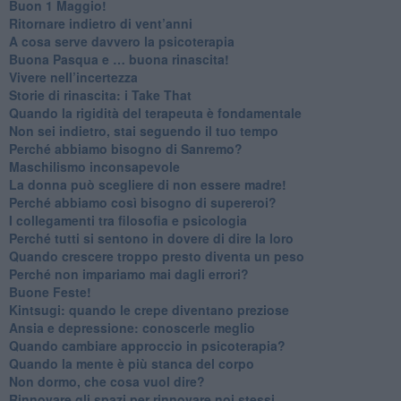
​Buon 1 Maggio!
Ritornare indietro di vent’anni
​A cosa serve davvero la psicoterapia
​Buona Pasqua e … buona rinascita!
​Vivere nell’incertezza
​Storie di rinascita: i Take That
​Quando la rigidità del terapeuta è fondamentale
​Non sei indietro, stai seguendo il tuo tempo
​Perché abbiamo bisogno di Sanremo?
​Maschilismo inconsapevole
​La donna può scegliere di non essere madre!
​Perché abbiamo così bisogno di supereroi?
​I collegamenti tra filosofia e psicologia
​Perché tutti si sentono in dovere di dire la loro
​Quando crescere troppo presto diventa un peso
​Perché non impariamo mai dagli errori?
​Buone Feste!
​Kintsugi: quando le crepe diventano preziose
Ansia e depressione: conoscerle meglio
Quando cambiare approccio in psicoterapia?
​Quando la mente è più stanca del corpo
Non dormo, che cosa vuol dire?
​Rinnovare gli spazi per rinnovare noi stessi