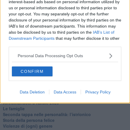
interest-based ads based on personal information utilized by
​Tutta una questione di rispetto
us or personal information disclosed to third parties prior to
​Cose che ci esauriscono
your opt-out. You may separately opt-out of the further
​Vespa che passione!
disclosure of your personal information by third parties on the
​Lasciate ai vostri figli il diritto di piangere
IAB’s list of downstream participants. This information may
​Parole d’amore regalate al vento
also be disclosed by us to third parties on the
IAB’s List of
​Essere genitori di un adolescente
Downstream Participants
that may further disclose it to other
​Saper pazientare
​Giornata del Fiocchetto Lilla
third parties.
​Venerdì emozionalmente sostenibile
Ma ti ascolti?
Personal Data Processing Opt Outs
Contornati di persone che…
Non dare niente per scontato
CONFIRM
Che cos’è la dipendenza affettiva?
Quarta tappa nelle personalità: il narcisista
​Nuovi arrivi!
​Iniziamo l’anno con il piede giusto
Data Deletion
Data Access
Privacy Policy
​Terza tappa nelle personalità: l’antisociale
​Avvicinandoci a Natale 2023
Le famiglie
Seconda tappa nelle personalità: l’istrionico
​Storia della persona felice
Violenze di (ogni) genere