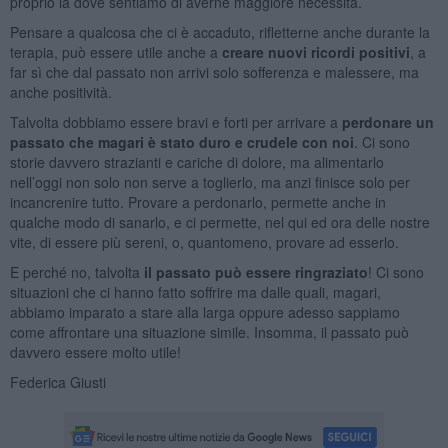
proprio là dove sentiamo di averne maggiore necessità.
Pensare a qualcosa che ci è accaduto, rifletterne anche durante la
terapia, può essere utile anche a
creare nuovi ricordi positivi
, a
far sì che dal passato non arrivi solo sofferenza e malessere, ma
anche positività.
Talvolta dobbiamo essere bravi e forti per arrivare a
perdonare un
passato che magari è stato duro e crudele con noi
. Ci sono
storie davvero strazianti e cariche di dolore, ma alimentarlo
nell’oggi non solo non serve a toglierlo, ma anzi finisce solo per
incancrenire tutto. Provare a perdonarlo, permette anche in
qualche modo di sanarlo, e ci permette, nel qui ed ora delle nostre
vite, di essere più sereni, o, quantomeno, provare ad esserlo.
E perché no, talvolta
il passato può essere ringraziato
! Ci sono
situazioni che ci hanno fatto soffrire ma dalle quali, magari,
abbiamo imparato a stare alla larga oppure adesso sappiamo
come affrontare una situazione simile. Insomma, il passato può
davvero essere molto utile!
Federica Giusti