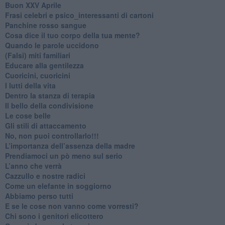
Buon XXV Aprile
​Frasi celebri e psico_interessanti di cartoni
​Panchine rosso sangue
​Cosa dice il tuo corpo della tua mente?
​Quando le parole uccidono
​(Falsi) miti familiari
​Educare alla gentilezza
​Cuoricini, cuoricini
I lutti della vita
​Dentro la stanza di terapia
​Il bello della condivisione
Le cose belle
​Gli stili di attaccamento
No, non puoi controllarlo!!!
​L’importanza dell’assenza della madre
​Prendiamoci un pò meno sul serio
​L’anno che verrà
​Cazzullo e nostre radici
​Come un elefante in soggiorno
​Abbiamo perso tutti
E se le cose non vanno come vorresti?
​Chi sono i genitori elicottero