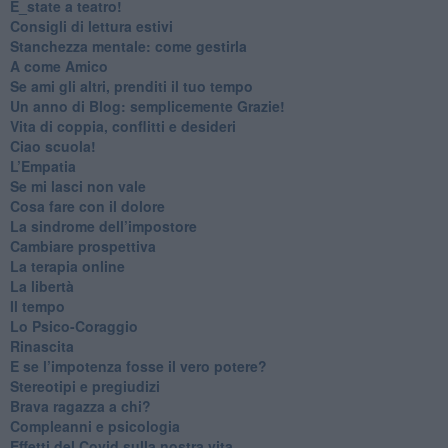
​E_state a teatro!
​Consigli di lettura estivi
​Stanchezza mentale: come gestirla
​A come Amico
​Se ami gli altri, prenditi il tuo tempo
​Un anno di Blog: semplicemente Grazie!
​Vita di coppia, conflitti e desideri
​Ciao scuola!
​L’Empatia
​Se mi lasci non vale
Cosa fare con il dolore
​La sindrome dell’impostore
​Cambiare prospettiva
La terapia online
La libertà
​Il tempo
​Lo Psico-Coraggio
Rinascita
​E se l’impotenza fosse il vero potere?
Stereotipi e pregiudizi
​Brava ragazza a chi?
​Compleanni e psicologia
Effetti del Covid sulla nostra vita