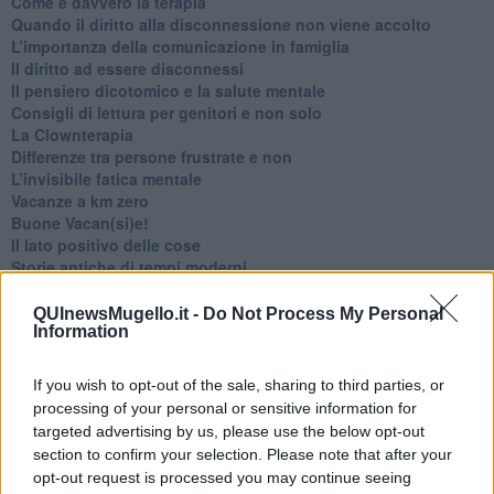
Come è davvero la terapia
Quando il diritto alla disconnessione non viene accolto
​L’importanza della comunicazione in famiglia
​Il diritto ad essere disconnessi
​Il pensiero dicotomico e la salute mentale
​Consigli di lettura per genitori e non solo
​La Clownterapia
​Differenze tra persone frustrate e non
L’invisibile fatica mentale
Vacanze a km zero
​Buone Vacan(si)e!
​Il lato positivo delle cose
​Storie antiche di tempi moderni
​Quello che alle mamme non dicono
Adultescenza
QUInewsMugello.it -
Do Not Process My Personal
Information
Homo imbecillis
​4 anni di Blog
Quando il silenzio è aggressivo
If you wish to opt-out of the sale, sharing to third parties, or
​Il passato, questo conosciuto!
processing of your personal or sensitive information for
​Clima ballerino e sbalzi d’umore
targeted advertising by us, please use the below opt-out
La maternità
section to confirm your selection. Please note that after your
​L’uomo o l’orso?
opt-out request is processed you may continue seeing
Non hanno un amico a teatro​