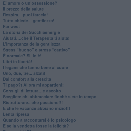
​E’ amore o un’ossessione?
​Il prezzo della salute
​Respira... puoi farcela!
​Tutto chiede... gentilezza!
​Far west
​La storia dei Succhiaenergie
​Aiutati….che il Terapeuta ti aiuta!
​L’importanza della gentilezza
​Stress “buono” e stress “cattivo”
​È normale? Sì, lo è!
​Libri in libertà!
​I legami che fanno bene al cuore
Uno, due, tre... alzati!​
​Dal comfort alla crescita
​Ti pago?! Allora mi appartieni!​
​Consigli di lettura…e ascolto
​Scegliete chi abbracciare finché siete in tempo
​Ristrutturare...che passione!!!
​E che le vacanze abbiano inizio!!!
​Lenta ripresa
​Quando a raccontarsi è lo psicologo
​E se la vendetta fosse la felicità?