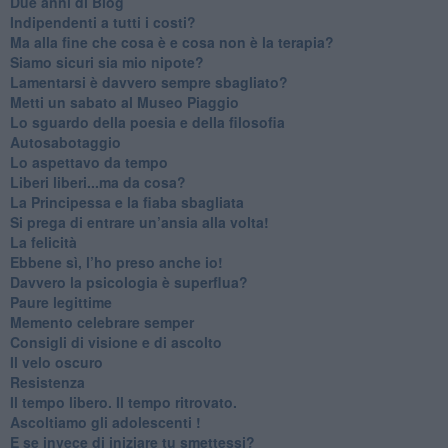
​Due anni di Blog
​Indipendenti a tutti i costi?
​Ma alla fine che cosa è e cosa non è la terapia?
​Siamo sicuri sia mio nipote?
​Lamentarsi è davvero sempre sbagliato?
​Metti un sabato al Museo Piaggio
​Lo sguardo della poesia e della filosofia
Autosabotaggio
​Lo aspettavo da tempo
​Liberi liberi...ma da cosa?
​La Principessa e la fiaba sbagliata
Si prega di entrare un’ansia alla volta!
​La felicità
​Ebbene sì, l’ho preso anche io!
​Davvero la psicologia è superflua?
Paure legittime
​Memento celebrare semper
​Consigli di visione e di ascolto
​Il velo oscuro
Resistenza
​Il tempo libero. Il tempo ritrovato.
Ascoltiamo gli adolescenti !
​E se invece di iniziare tu smettessi?