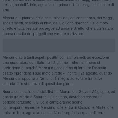
nel segno dell’Ariete, agevolando prima di tutto i segni di fuoco e di
aria.
Mercurio, il pianeta delle comunicazioni, del commercio, dei viaggi,
spostamenti, scambio di idee, dal 3 giugno riprende il suo moto
diretto e tutta l’estate prosegue ad andare diretto, che aiuterrá alla
buona riuscita dei progetti che vorrete realizzare.
Mercurio avrá tanti aspetti positivi con altri pianeti, ad eccezione
una quadratura con Saturno il 3 giugno – che nemmeno si
perfezionerá, perché Mercurio poco prima di formare l’aspetto
esatto riprenderá il suo moto diretto -, inoltre il 21 agosto, quando
Mercurio si opporrá a Nettuno. É meglio ad evitare trattative
importanti in vicinanza di questi due giorni.
Buona connessione si stabilirá tra Mercurio e Giove il 20 giugno, ed
anche tra Marte e Saturno il 27 giugno, dovrebbe essere un
periodo fortunato. Il 5 luglio cambieranno segno
contemporaneamente Mercurio, che entra in Cancro, e Marte, che
entra in Toro, agevolando i nativi dei segni di acqua e di terra.