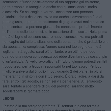
settimane influisce positivamente al tuo rapporto giá esistente,
porta armonia in famiglia, e anche con gli amici andrai molto
d’accordo. Se sei single e vorresti incontrare una persona
affidabile, che ti dia la sicurezza ma anche il divertimento fino al
punto giusto, le prime tre settimane di giugno avrai molta chance
per incontrare la persona giusta, che conoscerai probabilmente
nell’ambito delle tue amicizie, in occasione di un’uscita. Nella prima
metá di luglio ci possono essere nuove conoscenze, ma potresti
non capire del tutto la situazione della persona, che é probabile che
sia abbastanza complessa. Venere sará nel tuo segno da metá
luglio a metá agosto, sarai piú brillante, é un ottimo periodo,
quando una nuova conoscenza potrebbe diventare qualcosa di piú
di un’amicizia. A livello lavorativo, all’inizio di giugno potresti sentirti
troppo teso, per la troppa responsabilitá nel tuo lavoro. Periodo
migliore arriverá dal 5 luglio in poi, quando 2 dei pianeti in piú si
metteranno in sintonia con il tuo segno. É ora di agire, a darsi da
fare, entro il 20 agosto, se non sei via per le ferie. A Ferragosto
sarai tentato a spendere di piú del previsto, saranno molto
soddisfacenti le giornate dopo.
LEONE
L’estate é la tua stagione preferita. Ti sentirai in piena forma a
giugno, Giove e Marte in Ariete ti daranno la forza, oltre di essere