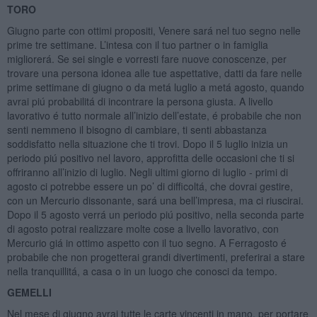
TORO
Giugno parte con ottimi propositi, Venere sará nel tuo segno nelle
prime tre settimane. L’intesa con il tuo partner o in famiglia
migliorerá. Se sei single e vorresti fare nuove conoscenze, per
trovare una persona idonea alle tue aspettative, datti da fare nelle
prime settimane di giugno o da metá luglio a metá agosto, quando
avrai piú probabilitá di incontrare la persona giusta. A livello
lavorativo é tutto normale all’inizio dell’estate, é probabile che non
senti nemmeno il bisogno di cambiare, ti senti abbastanza
soddisfatto nella situazione che ti trovi. Dopo il 5 luglio inizia un
periodo piú positivo nel lavoro, approfitta delle occasioni che ti si
offriranno all’inizio di luglio. Negli ultimi giorno di luglio - primi di
agosto ci potrebbe essere un po’ di difficoltá, che dovrai gestire,
con un Mercurio dissonante, sará una bell’impresa, ma ci riuscirai.
Dopo il 5 agosto verrá un periodo piú positivo, nella seconda parte
di agosto potrai realizzare molte cose a livello lavorativo, con
Mercurio giá in ottimo aspetto con il tuo segno. A Ferragosto é
probabile che non progetterai grandi divertimenti, preferirai a stare
nella tranquillitá, a casa o in un luogo che conosci da tempo.
GEMELLI
Nel mese di giugno avrai tutte le carte vincenti in mano, per portare