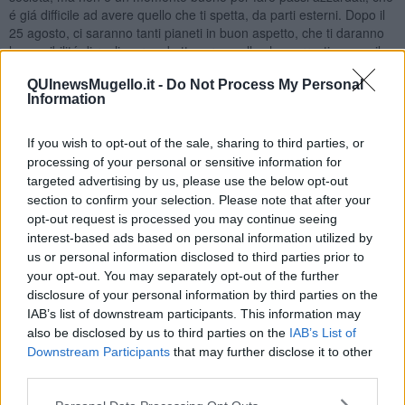
é giá difficile ad avere quello che ti spetta, da parti esterni. Dopo il
25 agosto, ci saranno tanti pianeti in buon aspetto, che ti daranno
la possibilitá di realizzare ed ottenere quello che vorresti, senza il
minimo sforzo. A livello sentimentale, tutto procede bene, se hai
QUInewsMugello.it -
Do Not Process My Personal
una famiglia o un partner. Se sei single, dopo il 23 giugno fino a
Information
metá luglio avrai piú probabilitá per incontrare una persona
interessante, che potrebbe fare parte del tuo futuro. Anche il giorno
di Ferragosto potresti fare un bell’incontro, conviene ad uscire con
If you wish to opt-out of the sale, sharing to third parties, or
amici, potrai trovare una persona da conoscere meglio, con la
processing of your personal or sensitive information for
quale stabilire qualcosa di piú di un’amicizia. Comunque, tutta la
targeted advertising by us, please use the below opt-out
seconda parte di agosto avrai i pianeti al tuo favore, dal punto di
section to confirm your selection. Please note that after your
vista sentimentale, avrai chance che una conoscenza reale e non
opt-out request is processed you may continue seeing
virtuale vada a buon fine.
interest-based ads based on personal information utilized by
us or personal information disclosed to third parties prior to
SCORPIONE
your opt-out. You may separately opt-out of the further
Il mese di giugno inizia con la voglia di rinnovamento delle tue
disclosure of your personal information by third parties on the
condizioni lavorative, hai piú possibilitá di evolverti, anche se la
IAB’s list of downstream participants. This information may
realizzazione di quello che vorresti, richiede tempo. A luglio potrai
also be disclosed by us to third parties on the
IAB’s List of
avere di piú, un contratto nuovo, un nuovo impiego o l’attivitá che
Downstream Participants
that may further disclose it to other
svolgi, potrai espandere. Ci vorrá un’attenzione particolare il 22
third parties.
luglio e di piú ancora negli ultimi 3 giorni di luglio, quando potrebbe
capitare qualche imprevisto sgradevole, qualcuno potrebbe