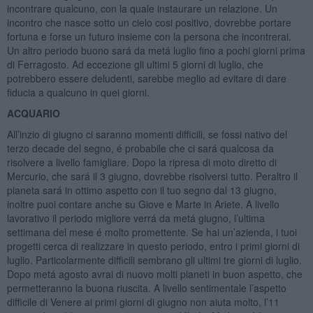
incontrare qualcuno, con la quale instaurare un relazione. Un
incontro che nasce sotto un cielo cosi positivo, dovrebbe portare
fortuna e forse un futuro insieme con la persona che incontrerai.
Un altro periodo buono sará da metá luglio fino a pochi giorni prima
di Ferragosto. Ad eccezione gli ultimi 5 giorni di luglio, che
potrebbero essere deludenti, sarebbe meglio ad evitare di dare
fiducia a qualcuno in quei giorni.
ACQUARIO
All’inzio di giugno ci saranno momenti difficili, se fossi nativo del
terzo decade del segno, é probabile che ci sará qualcosa da
risolvere a livello famigliare. Dopo la ripresa di moto diretto di
Mercurio, che sará il 3 giugno, dovrebbe risolversi tutto. Peraltro il
pianeta sará in ottimo aspetto con il tuo segno dal 13 giugno,
inoltre puoi contare anche su Giove e Marte in Ariete. A livello
lavorativo il periodo migliore verrá da metá giugno, l’ultima
settimana del mese é molto promettente. Se hai un’azienda, i tuoi
progetti cerca di realizzare in questo periodo, entro i primi giorni di
luglio. Particolarmente difficili sembrano gli ultimi tre giorni di luglio.
Dopo metá agosto avrai di nuovo molti pianeti in buon aspetto, che
permetteranno la buona riuscita. A livello sentimentale l’aspetto
difficile di Venere ai primi giorni di giugno non aiuta molto, l’11