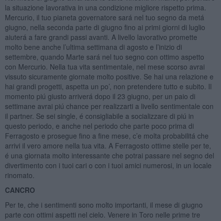
la situazione lavorativa in una condizione migliore rispetto prima.
Mercurio, il tuo pianeta governatore sará nel tuo segno da metá
giugno, nella seconda parte di giugno fino ai primi giorni di luglio
aiuterá a fare grandi passi avanti. A livello lavorativo promette
molto bene anche l’ultima settimana di agosto e l’inizio di
settembre, quando Marte sará nel tuo segno con ottimo aspetto
con Mercurio. Nella tua vita sentimentale, nel mese scorso avrai
vissuto sicuramente giornate molto positive. Se hai una relazione e
hai grandi progetti, aspetta un po’, non pretendere tutto e subito. Il
momento piú giusto arriverá dopo il 23 giugno, per un paio di
settimane avrai piú chance per realizzarti a livello sentimentale con
il partner. Se sei single, é consigliabile a socializzare di piú in
questo periodo, e anche nel periodo che parte poco prima di
Ferragosto e prosegue fino a fine mese, c’e molta probabilitá che
arrivi il vero amore nella tua vita. A Ferragosto ottime stelle per te,
é una giornata molto interessante che potrai passare nel segno del
divertimento con i tuoi cari o con i tuoi amici numerosi, in un locale
rinomato.
CANCRO
Per te, che i sentimenti sono molto importanti, il mese di giugno
parte con ottimi aspetti nel cielo. Venere in Toro nelle prime tre