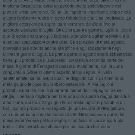
in ottima forza fisica, avrai un periodo molto soddisfacente dal
punto di vista lavorativo. Se hai un impegno importante, dopo metá
giugno facilmente andrá in porto l’obbiettivo che ti sei prefissato. Le
migliore occasioni da approfittare verranno da allora fino al
secondo weekend di luglio. Gli ultimi due-tre giorni di luglio e i primi
due di agosto saranno piú faticose, attenzione agli imprevisti o alle
eventuali speculazioni contro di te. Se sei nativo di metá agosto,
dovresti stare attento anche al traffico e agli spostamenti negli
ultimi tre giorni di luglio. La prima parte di agosto andrá abbastanza
bene, piú probabilitá di successo l’avrai nella seconda parte del
mese. Il giorno di Ferragosto passerai molto bene, con la Luna
congiunto a Giove in ottimo aspetto al tuo segno. A livello
sentimentale, se hai avuto qualche disguido con il partner, dopo
metá giugno le cose dovrebbero sistemarsi. A fine luglio é
probabile una lite, ma la supererai mettendoci impegno. Se sei
single, il periodo migliore per fare una conoscenza degna della tua
attenzione, sará dal 23 giugno fino a metá luglio. É probabile un
bell’incontro proprio a Ferragosto, in una localitá di villeggiatura,
con una persona che sta lontano da te. Nella seconda parte del
mese avrai Venere nel tuo segno, il tuo fascino sará ancora piú
irresisitibile, avrai buon chance per un incontro fortunato.