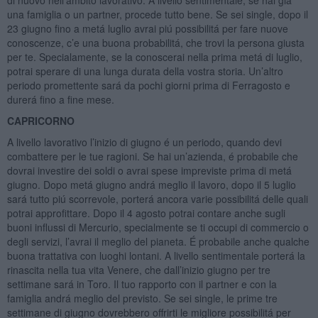
una famiglia o un partner, procede tutto bene. Se sei single, dopo il
23 giugno fino a metá luglio avrai piú possibilitá per fare nuove
conoscenze, c’e una buona probabilitá, che trovi la persona giusta
per te. Specialamente, se la conoscerai nella prima metá di luglio,
potrai sperare di una lunga durata della vostra storia. Un’altro
periodo promettente sará da pochi giorni prima di Ferragosto e
durerá fino a fine mese.
CAPRICORNO
A livello lavorativo l’inizio di giugno é un periodo, quando devi
combattere per le tue ragioni. Se hai un’azienda, é probabile che
dovrai investire dei soldi o avrai spese impreviste prima di metá
giugno. Dopo metá giugno andrá meglio il lavoro, dopo il 5 luglio
sará tutto piú scorrevole, porterá ancora varie possibilitá delle quali
potrai approfittare. Dopo il 4 agosto potrai contare anche sugli
buoni influssi di Mercurio, specialmente se ti occupi di commercio o
degli servizi, l’avrai il meglio del pianeta. É probabile anche qualche
buona trattativa con luoghi lontani. A livello sentimentale porterá la
rinascita nella tua vita Venere, che dall’inizio giugno per tre
settimane sará in Toro. Il tuo rapporto con il partner e con la
famiglia andrá meglio del previsto. Se sei single, le prime tre
settimane di giugno dovrebbero offrirti le migliore possibilitá per