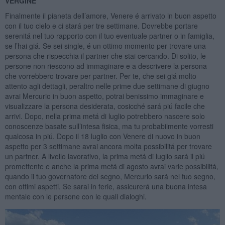
VERGINE
Finalmente il pianeta dell’amore, Venere é arrivato in buon aspetto
con il tuo cielo e ci stará per tre settimane. Dovrebbe portare
serenitá nel tuo rapporto con il tuo eventuale partner o in famiglia,
se l’hai giá. Se sei single, é un ottimo momento per trovare una
persona che rispecchia il partner che stai cercando. Di solito, le
persone non riescono ad immaginare e a descrivere la persona
che vorrebbero trovare per partner. Per te, che sei giá molto
attento agli dettagli, peraltro nelle prime due settimane di giugno
avrai Mercurio in buon aspetto, potrai benissimo immaginare e
visualizzare la persona desiderata, cosicché sará piú facile che
arrivi. Dopo, nella prima metá di luglio potrebbero nascere solo
conoscenze basate sull’intesa fisica, ma tu probabilmente vorresti
qualcosa in piú. Dopo il 18 luglio con Venere di nuovo in buon
aspetto per 3 settimane avrai ancora molta possibilitá per trovare
un partner. A livello lavorativo, la prima metá di luglio sará il piú
promettente e anche la prima metá di agosto avrai varie possibilitá,
quando il tuo governatore del segno, Mercurio sará nel tuo segno,
con ottimi aspetti. Se sarai in ferie, assicurerá una buona intesa
mentale con le persone con le quali dialoghi.