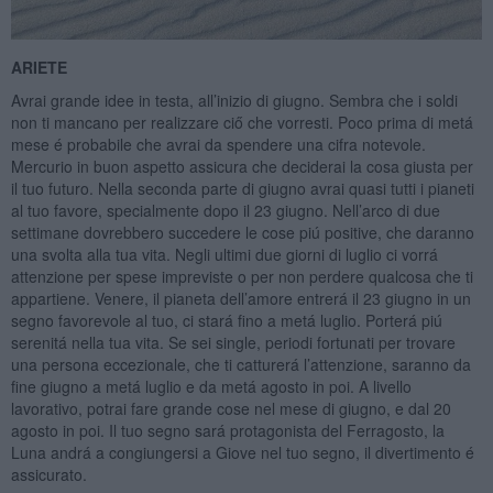
ARIETE
Avrai grande idee in testa, all’inizio di giugno. Sembra che i soldi
non ti mancano per realizzare ciő che vorresti. Poco prima di metá
mese é probabile che avrai da spendere una cifra notevole.
Mercurio in buon aspetto assicura che deciderai la cosa giusta per
il tuo futuro. Nella seconda parte di giugno avrai quasi tutti i pianeti
al tuo favore, specialmente dopo il 23 giugno. Nell’arco di due
settimane dovrebbero succedere le cose piú positive, che daranno
una svolta alla tua vita. Negli ultimi due giorni di luglio ci vorrá
attenzione per spese impreviste o per non perdere qualcosa che ti
appartiene. Venere, il pianeta dell’amore entrerá il 23 giugno in un
segno favorevole al tuo, ci stará fino a metá luglio. Porterá piú
serenitá nella tua vita. Se sei single, periodi fortunati per trovare
una persona eccezionale, che ti catturerá l’attenzione, saranno da
fine giugno a metá luglio e da metá agosto in poi. A livello
lavorativo, potrai fare grande cose nel mese di giugno, e dal 20
agosto in poi. Il tuo segno sará protagonista del Ferragosto, la
Luna andrá a congiungersi a Giove nel tuo segno, il divertimento é
assicurato.