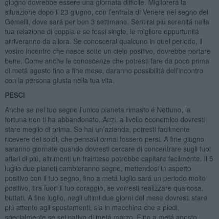
giugno dovrebbe essere una giornata difficile. Migliorerá la
situazione dopo il 23 giugno, con l’entrata di Venere nel segno dei
Gemelli, dove sará per ben 3 settimane. Sentirai piú serenitá nella
tua relazione di coppia e se fossi single, le migliore oppurtunitá
arriveranno da allora. Se conoscerai qualcuno in quel periodo, il
vostro incontro che nasce sotto un cielo positivo, dovrebbe portare
bene. Come anche le conoscenze che potresti fare da poco prima
di metá agosto fino a fine mese, daranno possibilitá dell’incontro
con la persona giusta nella tua vita.
PESCI
Anche se nel tuo segno l’unico pianeta rimasto é Nettuno, la
fortuna non ti ha abbandonato. Anzi, a livello economico dovresti
stare meglio di prima. Se hai un’azienda, potresti facilmente
ricevere dei soldi, che pensavi ormai fossero persi. A fine giugno
saranno giornate quando dovresti cercare di concentrare sugli tuoi
affari di piú, altrimenti un frainteso potrebbe capitare facilmente. Il 5
luglio due pianeti cambieranno segno, mettendosi in aspetto
positivo con il tuo segno, fino a metá luglio sará un periodo molto
positivo, tira fuori il tuo coraggio, se vorresti realizzare qualcosa,
buttati. A fine luglio, negli ultimi due giorni del mese dovresti stare
piú attento agli spostamenti, sia in macchina che a piedi,
specialmente se sei nativo di metá marzo. Fino a metá agosto