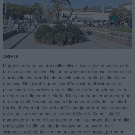
ARIETE
Maggio sará un mese tranquillo a livello lavorativo ed anche per le
tue risorse economiche. Nel primo weekend del mese, la domenica
é probabile che prendi male una situazione, perfino ti offendi per
una cosa. Nei giorni seguenti avrai l’occasione di sviluppare un
piano lavorativo particolarmente efficace per la tua azienda, se hai
un’impresa indipendente. Marte, il tuo pianeta governatore sará nel
tuo segno tutto il mese, agevolerá la buona riuscita dei tuoi affari.
L’arrivo di Venere in Gemelli dal 23 maggio porterá miglioramento
nella tua vita sentimentale e l’arrivo di Giove in Gemelli dal 26
maggio per un anno in buon aspetto con il tuo segno ti aiuterá alla
realizzazione delle tue idee innovative nel tuo lavoro, nelle
vicinanze, sará piú facile a comunicare con chiunque, per poter