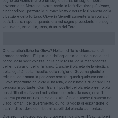
segno dei Gemelli, che é un segno di aria, un segno mobile,
governato da Mercurio, sicuramente lo fará diventare piú vivace,
giocherellone, pazzarello, furbacchiotto e versatile il pianeta della
giustizia e della fortuna. Giove in Gemelli aumenterá la voglia di
socializzare, rispetto quando era nel segno precedente, nel segno
venusiano, tranquillo, fisso, di terra del Toro.
Che caratteristiche ha Giove? Nell’antichitá lo chiamavano „il
grande benefico”. É il pianeta dell’espansione, della riuscita, del
fiorire, della socievolezza, della generositá, della magnificenza,
dell’entusiasmo, dell’ottimismo. É anche il pianeta della giustizia,
della legalitá, della filosofia, della religione. Governa giudici e
religiosi, determina la posizione sociale, quindi qualcuno con un
Giove importante nel cielo di nascita, é destinato a diventare una
persona importante. Con i transiti positivi del pianeta avremo piú
possibilitá di realizzarci nel settore inerente alla casa, dove il
pianeta passa nel nostro cielo natale. Giove é anche il pianeta dei
viaggi lontani, del divertimento, quindi la voglia di espansione, di
uscire, di evadere con i buoni aspetti del pianeta aumenterá.
Due segni dello zodiaco sono governati da Giove, il Sagittario e i