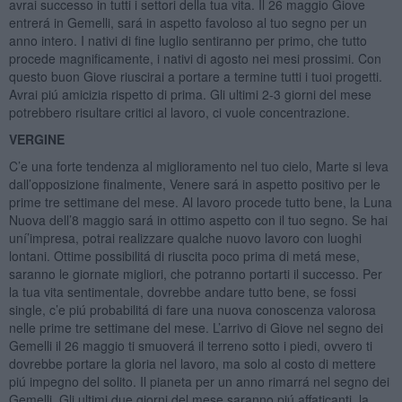
avrai successo in tutti i settori della tua vita. Il 26 maggio Giove
entrerá in Gemelli, sará in aspetto favoloso al tuo segno per un
anno intero. I nativi di fine luglio sentiranno per primo, che tutto
procede magnificamente, i nativi di agosto nei mesi prossimi. Con
questo buon Giove riuscirai a portare a termine tutti i tuoi progetti.
Avrai piú amicizia rispetto di prima. Gli ultimi 2-3 giorni del mese
potrebbero risultare critici al lavoro, ci vuole concentrazione.
VERGINE
C’e una forte tendenza al miglioramento nel tuo cielo, Marte si leva
dall’opposizione finalmente, Venere sará in aspetto positivo per le
prime tre settimane del mese. Al lavoro procede tutto bene, la Luna
Nuova dell’8 maggio sará in ottimo aspetto con il tuo segno. Se hai
uní’impresa, potrai realizzare qualche nuovo lavoro con luoghi
lontani. Ottime possibilitá di riuscita poco prima di metá mese,
saranno le giornate migliori, che potranno portarti il successo. Per
la tua vita sentimentale, dovrebbe andare tutto bene, se fossi
single, c’e piú probabilitá di fare una nuova conoscenza valorosa
nelle prime tre settimane del mese. L’arrivo di Giove nel segno dei
Gemelli il 26 maggio ti smuoverá il terreno sotto i piedi, ovvero ti
dovrebbe portare la gloria nel lavoro, ma solo al costo di mettere
piú impegno del solito. Il pianeta per un anno rimarrá nel segno dei
Gemelli. Gli ultimi due giorni del mese saranno piú affaticanti, la