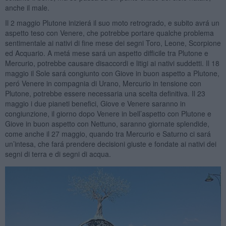
anche il male.
Il 2 maggio Plutone inizierá il suo moto retrogrado, e subito avrá un
aspetto teso con Venere, che potrebbe portare qualche problema
sentimentale ai nativi di fine mese dei segni Toro, Leone, Scorpione
ed Acquario. A metá mese sará un aspetto difficile tra Plutone e
Mercurio, potrebbe causare disaccordi e litigi ai nativi suddetti. Il 18
maggio il Sole sará congiunto con Giove in buon aspetto a Plutone,
peró Venere in compagnia di Urano, Mercurio in tensione con
Plutone, potrebbe essere necessaria una scelta definitiva. Il 23
maggio i due pianeti benefici, Giove e Venere saranno in
congiunzione, il giorno dopo Venere in bell’aspetto con Plutone e
Giove in buon aspetto con Nettuno, saranno giornate splendide,
come anche il 27 maggio, quando tra Mercurio e Saturno ci sará
un’intesa, che fará prendere decisioni giuste e fondate ai nativi dei
segni di terra e di segni di acqua.