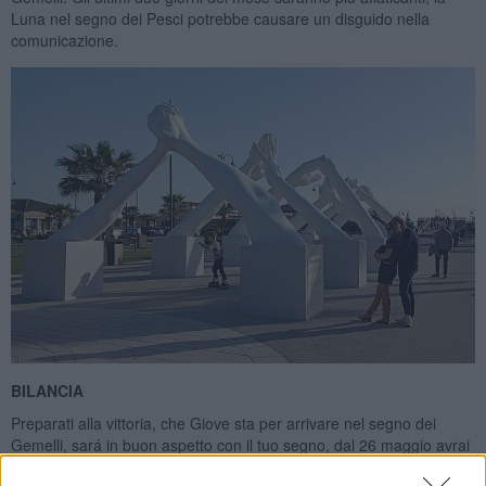
Luna nel segno dei Pesci potrebbe causare un disguido nella
comunicazione.
BILANCIA
Preparati alla vittoria, che Giove sta per arrivare nel segno dei
Gemelli, sará in buon aspetto con il tuo segno, dal 26 maggio avrai
il suo ottimo influsso per un anno. Ai nativi dei primi giorni di ottobre