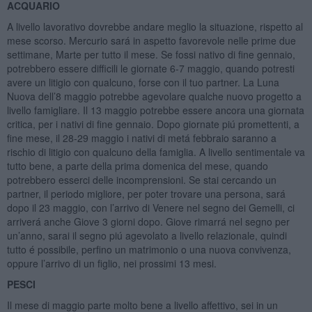
ACQUARIO
A livello lavorativo dovrebbe andare meglio la situazione, rispetto al
mese scorso. Mercurio sará in aspetto favorevole nelle prime due
settimane, Marte per tutto il mese. Se fossi nativo di fine gennaio,
potrebbero essere difficili le giornate 6-7 maggio, quando potresti
avere un litigio con qualcuno, forse con il tuo partner. La Luna
Nuova dell’8 maggio potrebbe agevolare qualche nuovo progetto a
livello famigliare. Il 13 maggio potrebbe essere ancora una giornata
critica, per i nativi di fine gennaio. Dopo giornate piú promettenti, a
fine mese, il 28-29 maggio i nativi di metá febbraio saranno a
rischio di litigio con qualcuno della famiglia. A livello sentimentale va
tutto bene, a parte della prima domenica del mese, quando
potrebbero esserci delle incomprensioni. Se stai cercando un
partner, il periodo migliore, per poter trovare una persona, sará
dopo il 23 maggio, con l’arrivo di Venere nel segno dei Gemelli, ci
arriverá anche Giove 3 giorni dopo. Giove rimarrá nel segno per
un’anno, sarai il segno piú agevolato a livello relazionale, quindi
tutto é possibile, perfino un matrimonio o una nuova convivenza,
oppure l’arrivo di un figlio, nei prossimi 13 mesi.
PESCI
Il mese di maggio parte molto bene a livello affettivo, sei in un