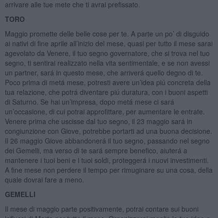
arrivare alle tue mete che ti avrai prefissato.
TORO
Maggio promette delle belle cose per te. A parte un po’ di disguido
ai nativi di fine aprile all’inizio del mese, quasi per tutto il mese sarai
agevolato da Venere, il tuo segno governatore, che si trova nel tuo
segno, ti sentirai realizzato nella vita sentimentale, e se non avessi
un partner, sará in questo mese, che arriverá quello degno di te.
Poco prima di metá mese, potresti avere un’idea piú concreta della
tua relazione, che potrá diventare piú duratura, con i buoni aspetti
di Saturno. Se hai un’impresa, dopo metá mese ci sará
un’occasione, di cui potrai approfittare, per aumentare le entrate.
Venere prima che uscisse dal tuo segno, il 23 maggio sará in
congiunzione con Giove, potrebbe portarti ad una buona decisione.
Il 26 maggio Giove abbandonerá il tuo segno, passando nel segno
dei Gemelli, ma verso di te sará sempre benefico, aiuterá a
mantenere i tuoi beni e i tuoi soldi, proteggerá i nuovi investimenti.
A fine mese non perdere il tempo per rimuginare su una cosa, della
quale dovrai fare a meno.
GEMELLI
Il mese di maggio parte positivamente, potrai contare sui buoni