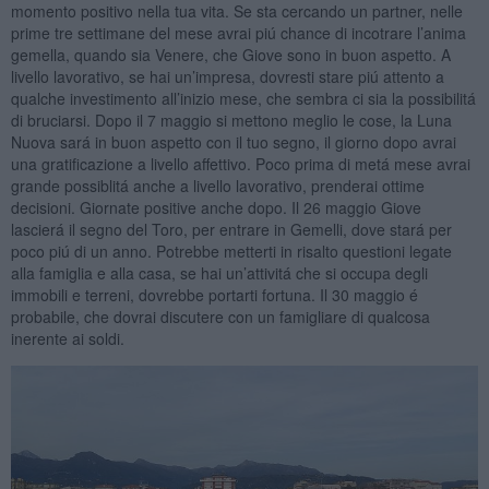
momento positivo nella tua vita. Se sta cercando un partner, nelle
prime tre settimane del mese avrai piú chance di incotrare l’anima
gemella, quando sia Venere, che Giove sono in buon aspetto. A
livello lavorativo, se hai un’impresa, dovresti stare piú attento a
qualche investimento all’inizio mese, che sembra ci sia la possibilitá
di bruciarsi. Dopo il 7 maggio si mettono meglio le cose, la Luna
Nuova sará in buon aspetto con il tuo segno, il giorno dopo avrai
una gratificazione a livello affettivo. Poco prima di metá mese avrai
grande possiblitá anche a livello lavorativo, prenderai ottime
decisioni. Giornate positive anche dopo. Il 26 maggio Giove
lascierá il segno del Toro, per entrare in Gemelli, dove stará per
poco piú di un anno. Potrebbe metterti in risalto questioni legate
alla famiglia e alla casa, se hai un’attivitá che si occupa degli
immobili e terreni, dovrebbe portarti fortuna. Il 30 maggio é
probabile, che dovrai discutere con un famigliare di qualcosa
inerente ai soldi.