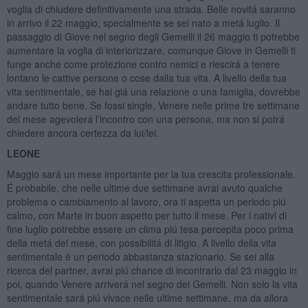
voglia di chiudere definitivamente una strada. Belle novitá saranno
in arrivo il 22 maggio, specialmente se sei nato a metá luglio. Il
passaggio di Giove nel segno degli Gemelli il 26 maggio ti potrebbe
aumentare la voglia di interiorizzare, comunque Giove in Gemelli ti
funge anche come protezione contro nemici e riescirá a tenere
lontano le cattive persone o cose dalla tua vita. A livello della tua
vita sentimentale, se hai giá una relazione o una famiglia, dovrebbe
andare tutto bene. Se fossi single, Venere nelle prime tre settimane
del mese agevolerá l’incontro con una persona, ma non si potrá
chiedere ancora certezza da lui/lei.
LEONE
Maggio sará un mese importante per la tua crescita professionale.
É probabile, che nelle ultime due settimane avrai avuto qualche
problema o cambiamento al lavoro, ora ti aspetta un periodo piú
calmo, con Marte in buon aspetto per tutto il mese. Per i nativi di
fine luglio potrebbe essere un clima piú tesa percepita poco prima
della metá del mese, con possibilitá di litigio. A livello della vita
sentimentale é un periodo abbastanza stazionario. Se sei alla
ricerca del partner, avrai piú chance di incontrarlo dal 23 maggio in
poi, quando Venere arriverá nel segno dei Gemelli. Non solo la vita
sentimentale sará piú vivace nelle ultime settimane, ma da allora