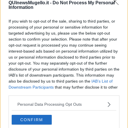
potrebbe essere una prima domenica del mese litigiosa. Nei giorni
QUInewsMugello.it -
Do Not Process My Personal
seguenti dovrebbe migliorare la situazione. Buone possibilitá nel
Information
lavoro, dopo metá mese. A livello relazionale, dovrebbe andare
tutto bene, il tuo rapporto dovrebbe migliorare nella seconda metá
If you wish to opt-out of the sale, sharing to third parties, or
del mese. Se non hai un partner, l’occasione migliore, per trovare la
processing of your personal or sensitive information for
persona giusta, sará dopo il 23 maggio, con l’entrata di Venere nel
targeted advertising by us, please use the below opt-out
segno dei Gemelli. Il 26 maggio ci arriverá pure Giove, quindi avrai
section to confirm your selection. Please note that after your
ambedue pianeti benefici dalla tua parte. Ottima probabilitá di
opt-out request is processed you may continue seeing
concludere affari vantaggiosi, se hai un’azienda, nell’ultima
interest-based ads based on personal information utilized by
settimana del mese.
us or personal information disclosed to third parties prior to
SCORPIONE
your opt-out. You may separately opt-out of the further
Il mese di maggio parte in modo tranquillo, con quasi tutti pianeti al
disclosure of your personal information by third parties on the
tuo favore, oppure in posizione neutra. Solo ai nativi di fine ottobre
IAB’s list of downstream participants. This information may
potrebbe essere critica la prima domenica del mese, quando ci
also be disclosed by us to third parties on the
IAB’s List of
potrebbe essere un litigio con il partner, oppure perfino una
Downstream Participants
that may further disclose it to other
chiusura. La Luna Nuova dell’8 maggio potrebbe farti venire la
third parties.
voglia di iniziare qualcosa totalmente nuova nella tua vita. Il 13 e il
15 maggio saranno ancora giornate a rischio di incomprensione, di
Personal Data Processing Opt Outs
litigio, specialmente per i nativi di fine ottobre. Proseguirá tutto in
modo normale, senza grandi sorprese. A livello della vita
CONFIRM
sentimentale, Venere in Toro ti potrebbe dare la possibilitá, di
portare avanti la tua relazione, come vorresti. Se non hai un