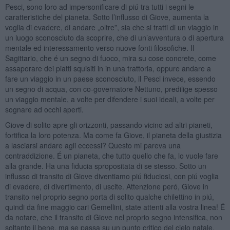
Pesci, sono loro ad impersonificare di piú tra tutti i segni le
caratteristiche del pianeta. Sotto l’influsso di Giove, aumenta la
voglia di evadere, di andare „oltre”, sia che si tratti di un viaggio in
un luogo sconosciuto da scoprire, che di un’avventura o di apertura
mentale ed interessamento verso nuove fonti filosofiche. Il
Sagittario, che é un segno di fuoco, mira su cose concrete, come
assaporare dei piatti squisiti in in una trattoria, oppure andare a
fare un viaggio in un paese sconosciuto, il Pesci invece, essendo
un segno di acqua, con co-governatore Nettuno, predilige spesso
un viaggio mentale, a volte per difendere i suoi ideali, a volte per
sognare ad occhi aperti.
Giove di solito apre gli orizzonti, passando vicino ad altri pianeti,
fortifica la loro potenza. Ma come fa Giove, il pianeta della giustizia
a lasciarsi andare agli eccessi? Questo mi pareva una
contraddizione. É un pianeta, che tutto quello che fa, lo vuole fare
alla grande. Ha una fiducia spropositata di se stesso. Sotto un
influsso di transito di Giove diventiamo piú fiduciosi, con piú voglia
di evadere, di divertimento, di uscite. Attenzione peró, Giove in
transito nel proprio segno porta di solito qualche chilettino in piú,
quindi da fine maggio cari Gemellini, state attenti alla vostra linea! É
da notare, che il transito di Giove nel proprio segno intensifica, non
soltanto il bene, ma se passa su un punto critico del cielo natale,