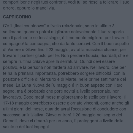
comporti bene negli tuoi confronti, vedi tu, se riesci a tollerare il suo
errore, oppure lo mandi via.
CAPRICORNO
C’e il „final countdown” a livello relazionale, sono le ultime 3
settimane, quando potrai migliorare notevolmente il tuo rapporto
con il partner, e se fossi single, é il momento migliore, per trovare il
compagno/ la compagna, che da tanto cercavi. Con il buon aspetto
di Venere e Giove fino il 23 maggio, avrai la massima chance, per
trovare il partner giusto per te. Non perdere fiducia, ricordati, che é
sempre l’ultima chiave apre la serratura. Quindi devi essere
positivo, e la persona non tarderá ad arrivare. Nel lavoro, che per
te ha la primaria importanza, potrebbero sorgere difficoltá, con la
posizone difficile di Mercurio e di Marte, nelle prime settimane del
mese. La Luna Nuova dell’8 maggio é in buon aspetto con il tuo
segno, ma é probabile che porti novitá a livello personale, non
lavorativo. Dopo metá mese miglioreranno le stelle per il lavoro, il
17-18 maggio dovrebbero essere giornate vincenti, come anche gli
ultimi giorni del mese, quando avrai l’occasione di concludere con
successo un’iniziativa. Giove entrerá il 26 maggio nel segno dei
Gemelli, dove ci rimarrá per un anno, ti proteggerá a livello della
salute e dei tuoi impegni.