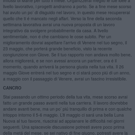
influssi di Marte per tutto il mese. Organizzerai meglio le tue idee a
livello lavorativo, i progetti andranno a porto. Se a fine mese scorso
hai avuto un po’ di disguido nel lavoro, in questo mese recupererai
quello che ti é mancato negli affari. Verso la fine della seconda
settimana lavorativa avrai una nuova proposta di un lavoro
integrativo da svolgere probabilmente da casa. A livello
sentimentale, non é che cambiano le cose subito. Per un
miglioramento dovrai aspettare l’arrivo di Venere nel tuo segno, il
23 maggio, che porterá grande beneficio, visto la recente
congiunzione con Giove. Se il tuo rapporto non andava molto bene,
allora migliorerá, e se non avessi ancora un partner, ora é il
momento, quando arriverá la persona giusta nella tua vita. Il 26
maggio Giove entrerá nel tuo segno e ci stará poco piú di un anno,
a maggio con il passaggio di Venere, avrai un fascino irresistibile.
CANCRO
Stai passando un ottimo periodo della tua vita, mese scorso avrai
fatto un grande passo avanti nella tua carriera. Il lavoro dovrebbe
andare avanti bene, ma un po’ piú tranquillo di prima e con qualche
intoppo intorno il 5-6 maggio. L’8 maggio ci sará una bella Luna
Nuova al tuo favore, riuscirai ad appianare le difficoltá nei giorni
seguenti. Una spiacevole discussione potresti avere poco prima
della metá del mese, se sei nativo di fine giugno, potresti avere la