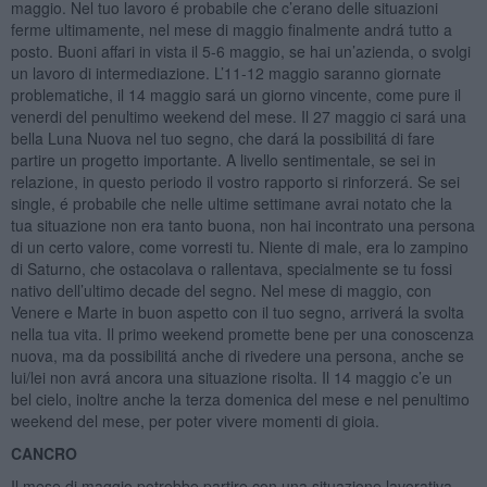
maggio. Nel tuo lavoro é probabile che c’erano delle situazioni
ferme ultimamente, nel mese di maggio finalmente andrá tutto a
posto. Buoni affari in vista il 5-6 maggio, se hai un’azienda, o svolgi
un lavoro di intermediazione. L’11-12 maggio saranno giornate
problematiche, il 14 maggio sará un giorno vincente, come pure il
venerdi del penultimo weekend del mese. Il 27 maggio ci sará una
bella Luna Nuova nel tuo segno, che dará la possibilitá di fare
partire un progetto importante. A livello sentimentale, se sei in
relazione, in questo periodo il vostro rapporto si rinforzerá. Se sei
single, é probabile che nelle ultime settimane avrai notato che la
tua situazione non era tanto buona, non hai incontrato una persona
di un certo valore, come vorresti tu. Niente di male, era lo zampino
di Saturno, che ostacolava o rallentava, specialmente se tu fossi
nativo dell’ultimo decade del segno. Nel mese di maggio, con
Venere e Marte in buon aspetto con il tuo segno, arriverá la svolta
nella tua vita. Il primo weekend promette bene per una conoscenza
nuova, ma da possibilitá anche di rivedere una persona, anche se
lui/lei non avrá ancora una situazione risolta. Il 14 maggio c’e un
bel cielo, inoltre anche la terza domenica del mese e nel penultimo
weekend del mese, per poter vivere momenti di gioia.
CANCRO
Il mese di maggio potrebbe partire con una situazione lavorativa