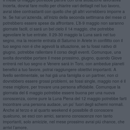
incerta, dovrai fare molto per chiarire vari dettagli nel tuo lavoro,
avrai idee contrastanti con quello che gli altri vorrebbero imporre a
te. Se hai un’azienda, all’inizio della seconda settimana del mese ci
potrebbero essere spese da affrontare. L’8-9 maggio non saranno
giornate facili, ci sará un bel cielo il 14 maggio, che potrebbe
agevolare le tue entrate. Il 29-30 maggio la Luna sará nel tuo
segno, ma la recente entrata di Saturno in Ariete in conflitto con il
tuo segno non é che agevoli la situazione, se tu fossi nativo di
giugno, potrebbe rallentare il corso degli eventi. Comunque, una
svolta dovrebbe portare il mese prossimo, giugno, quando Giove
entrerá nel tuo segno e Venere sará in Toro, con ambedue pianeti
benefici a tuo favore, potrai raggiungere obiettivi importanti. A
livello sentimentale, se hai giá una famiglia o un partner, non ci
dovrebbero essere grossi problemi, se fossi single, maggio non é il
mese migliore, per trovare una persona affidabile. Comunque la
giornata del 6 maggio potrebbe essere buona per una nuova
conoscenza, come pure la Luna Piena del 12 maggio potrebbe farti
incontrare una persona audace, un po’ fuori degli schemi normali.
Anche al terzo e al quarto weekend é possibile di conoscere
qualcuno, se esci con amici, saranno conoscenze non tanto
importanti, solo amicizie, nel mese prossimo avrai piú chance, che
arrivi l’amore.