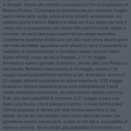
in famiglia, dovute alla recente Luna Nuova in Toro e la posizione di
Marte e Plutone. Comunque la situazione sta per risolversi, maggio
sará il mese della svolta, prima di tutto a livello sentimentale, ma
vediamo prima il lavoro. Marte é in sfida con il tuo segno per tutto il
mese, che fa presupporre, che dovrai farti avanti in modo deciso e
concreto, se vorrai fare passi avanti nel tuo campo lavorativo.
L’eccellente posizione di Mercurio nel cielo nelle prime decine giorni
del mese dovrebbe agevolare varie situazioni, dove é importante la
trattativa, la comunicazione, ci dovrebbe essere un buon affare
subito all’inizio mese, se hai un’impresa. L’11-12 maggio
dovrebbero essere giornate di tensione, dovute alla Luna Piena e a
vari pianeti. Bellissimo cielo creativo il 14 maggio, mentre il 19
maggio lunedí probabilmente sentirai un po’ di tensione. Intorno il
22 maggio potresti concludere un affare importante. Il 25 maggio
finalmente Saturno lascerá la zona dove probabilmente ti avrá
creato ristrettezze economica, ed entra in buon aspetto con il tuo
Sole, che dará possibilitá di conferme. Il 27 maggio ci sará una
bella Luna Nuova, che ti solleverá d’anima. A livello sentimentale,
l’ottima posizione di Venere per tutto il mese agevolerá la tua
felicitá. Se hai giá una famiglia, oltre i primi giorni del mese, che
potrebbero essere sconcertanti, ci sará un bel clima, e possibilitá di
vivere in armonia. Se sei single, piú probabilitá di incontrare una