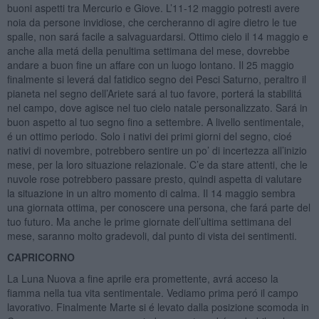
buoni aspetti tra Mercurio e Giove. L’11-12 maggio potresti avere
noia da persone invidiose, che cercheranno di agire dietro le tue
spalle, non sará facile a salvaguardarsi. Ottimo cielo il 14 maggio e
anche alla metá della penultima settimana del mese, dovrebbe
andare a buon fine un affare con un luogo lontano. Il 25 maggio
finalmente si leverá dal fatidico segno dei Pesci Saturno, peraltro il
pianeta nel segno dell’Ariete sará al tuo favore, porterá la stabilitá
nel campo, dove agisce nel tuo cielo natale personalizzato. Sará in
buon aspetto al tuo segno fino a settembre. A livello sentimentale,
é un ottimo periodo. Solo i nativi dei primi giorni del segno, cioé
nativi di novembre, potrebbero sentire un po’ di incertezza all’inizio
mese, per la loro situazione relazionale. C’e da stare attenti, che le
nuvole rose potrebbero passare presto, quindi aspetta di valutare
la situazione in un altro momento di calma. Il 14 maggio sembra
una giornata ottima, per conoscere una persona, che fará parte del
tuo futuro. Ma anche le prime giornate dell’ultima settimana del
mese, saranno molto gradevoli, dal punto di vista dei sentimenti.
CAPRICORNO
La Luna Nuova a fine aprile era promettente, avrá acceso la
fiamma nella tua vita sentimentale. Vediamo prima peró il campo
lavorativo. Finalmente Marte si é levato dalla posizione scomoda in