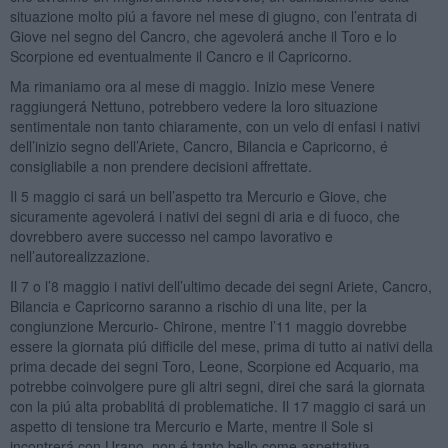
situazione molto piú a favore nel mese di giugno, con l’entrata di
Giove nel segno del Cancro, che agevolerá anche il Toro e lo
Scorpione ed eventualmente il Cancro e il Capricorno.
Ma rimaniamo ora al mese di maggio. Inizio mese Venere
raggiungerá Nettuno, potrebbero vedere la loro situazione
sentimentale non tanto chiaramente, con un velo di enfasi i nativi
dell’inizio segno dell’Ariete, Cancro, Bilancia e Capricorno, é
consigliabile a non prendere decisioni affrettate.
Il 5 maggio ci sará un bell’aspetto tra Mercurio e Giove, che
sicuramente agevolerá i nativi dei segni di aria e di fuoco, che
dovrebbero avere successo nel campo lavorativo e
nell’autorealizzazione.
Il 7 o l’8 maggio i nativi dell’ultimo decade dei segni Ariete, Cancro,
Bilancia e Capricorno saranno a rischio di una lite, per la
congiunzione Mercurio- Chirone, mentre l’11 maggio dovrebbe
essere la giornata piú difficile del mese, prima di tutto ai nativi della
prima decade dei segni Toro, Leone, Scorpione ed Acquario, ma
potrebbe coinvolgere pure gli altri segni, direi che sará la giornata
con la piú alta probablitá di problematiche. Il 17 maggio ci sará un
aspetto di tensione tra Mercurio e Marte, mentre il Sole si
incontrerá con Urano, non é tanto bello come aspettativa.