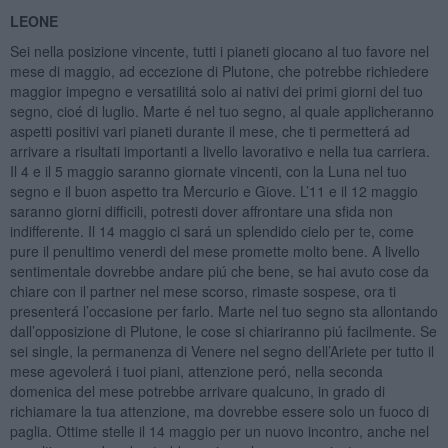
LEONE
Sei nella posizione vincente, tutti i pianeti giocano al tuo favore nel
mese di maggio, ad eccezione di Plutone, che potrebbe richiedere
maggior impegno e versatilitá solo ai nativi dei primi giorni del tuo
segno, cioé di luglio. Marte é nel tuo segno, al quale applicheranno
aspetti positivi vari pianeti durante il mese, che ti permetterá ad
arrivare a risultati importanti a livello lavorativo e nella tua carriera.
Il 4 e il 5 maggio saranno giornate vincenti, con la Luna nel tuo
segno e il buon aspetto tra Mercurio e Giove. L’11 e il 12 maggio
saranno giorni difficili, potresti dover affrontare una sfida non
indifferente. Il 14 maggio ci sará un splendido cielo per te, come
pure il penultimo venerdi del mese promette molto bene. A livello
sentimentale dovrebbe andare piú che bene, se hai avuto cose da
chiare con il partner nel mese scorso, rimaste sospese, ora ti
presenterá l’occasione per farlo. Marte nel tuo segno sta allontando
dall’opposizione di Plutone, le cose si chiariranno piú facilmente. Se
sei single, la permanenza di Venere nel segno dell’Ariete per tutto il
mese agevolerá i tuoi piani, attenzione peró, nella seconda
domenica del mese potrebbe arrivare qualcuno, in grado di
richiamare la tua attenzione, ma dovrebbe essere solo un fuoco di
paglia. Ottime stelle il 14 maggio per un nuovo incontro, anche nel