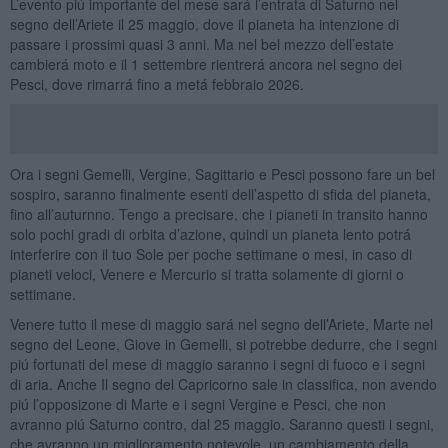
L’evento piú importante del mese sará l’entrata di Saturno nel
segno dell’Ariete il 25 maggio, dove il pianeta ha intenzione di
passare i prossimi quasi 3 anni. Ma nel bel mezzo dell’estate
cambierá moto e il 1 settembre rientrerá ancora nel segno dei
Pesci, dove rimarrá fino a metá febbraio 2026.
Ora i segni Gemelli, Vergine, Sagittario e Pesci possono fare un bel
sospiro, saranno finalmente esenti dell’aspetto di sfida del pianeta,
fino all’auturnno. Tengo a precisare, che i pianeti in transito hanno
solo pochi gradi di orbita d’azione, quindi un pianeta lento potrá
interferire con il tuo Sole per poche settimane o mesi, in caso di
pianeti veloci, Venere e Mercurio si tratta solamente di giorni o
settimane.
Venere tutto il mese di maggio sará nel segno dell’Ariete, Marte nel
segno del Leone, Giove in Gemelli, si potrebbe dedurre, che i segni
piú fortunati del mese di maggio saranno i segni di fuoco e i segni
di aria. Anche Il segno del Capricorno sale in classifica, non avendo
piú l’opposizone di Marte e i segni Vergine e Pesci, che non
avranno piú Saturno contro, dal 25 maggio. Saranno questi i segni,
che avranno un miglioramento notevole, un cambiamento della