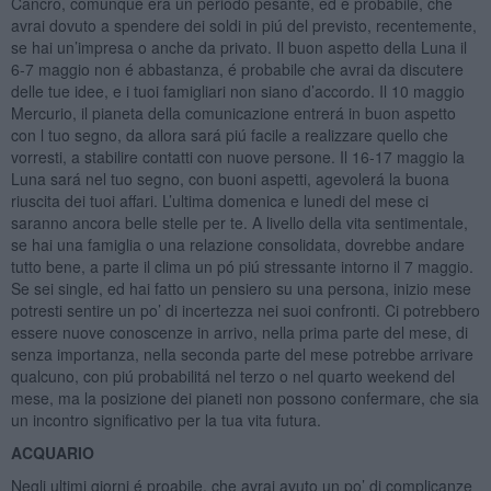
Cancro, comunque era un periodo pesante, ed é probabile, che
avrai dovuto a spendere dei soldi in piú del previsto, recentemente,
se hai un’impresa o anche da privato. Il buon aspetto della Luna il
6-7 maggio non é abbastanza, é probabile che avrai da discutere
delle tue idee, e i tuoi famigliari non siano d’accordo. Il 10 maggio
Mercurio, il pianeta della comunicazione entrerá in buon aspetto
con l tuo segno, da allora sará piú facile a realizzare quello che
vorresti, a stabilire contatti con nuove persone. Il 16-17 maggio la
Luna sará nel tuo segno, con buoni aspetti, agevolerá la buona
riuscita dei tuoi affari. L’ultima domenica e lunedi del mese ci
saranno ancora belle stelle per te. A livello della vita sentimentale,
se hai una famiglia o una relazione consolidata, dovrebbe andare
tutto bene, a parte il clima un pó piú stressante intorno il 7 maggio.
Se sei single, ed hai fatto un pensiero su una persona, inizio mese
potresti sentire un po’ di incertezza nei suoi confronti. Ci potrebbero
essere nuove conoscenze in arrivo, nella prima parte del mese, di
senza importanza, nella seconda parte del mese potrebbe arrivare
qualcuno, con piú probabilitá nel terzo o nel quarto weekend del
mese, ma la posizione dei pianeti non possono confermare, che sia
un incontro significativo per la tua vita futura.
ACQUARIO
Negli ultimi giorni é proabile, che avrai avuto un po’ di complicanze