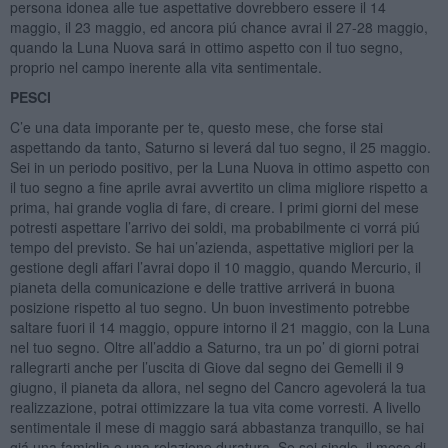
persona idonea alle tue aspettative dovrebbero essere il 14
maggio, il 23 maggio, ed ancora piú chance avrai il 27-28 maggio,
quando la Luna Nuova sará in ottimo aspetto con il tuo segno,
proprio nel campo inerente alla vita sentimentale.
PESCI
C’e una data imporante per te, questo mese, che forse stai
aspettando da tanto, Saturno si leverá dal tuo segno, il 25 maggio.
Sei in un periodo positivo, per la Luna Nuova in ottimo aspetto con
il tuo segno a fine aprile avrai avvertito un clima migliore rispetto a
prima, hai grande voglia di fare, di creare. I primi giorni del mese
potresti aspettare l’arrivo dei soldi, ma probabilmente ci vorrá piú
tempo del previsto. Se hai un’azienda, aspettative migliori per la
gestione degli affari l’avrai dopo il 10 maggio, quando Mercurio, il
pianeta della comunicazione e delle trattive arriverá in buona
posizione rispetto al tuo segno. Un buon investimento potrebbe
saltare fuori il 14 maggio, oppure intorno il 21 maggio, con la Luna
nel tuo segno. Oltre all’addio a Saturno, tra un po’ di giorni potrai
rallegrarti anche per l’uscita di Giove dal segno dei Gemelli il 9
giugno, il pianeta da allora, nel segno del Cancro agevolerá la tua
realizzazione, potrai ottimizzare la tua vita come vorresti. A livello
sentimentale il mese di maggio sará abbastanza tranquillo, se hai
giá una famiglia o una relazione duratura. Se sei single, il mese di