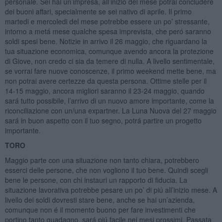
personale. Sei hai un’impresa, all’inizio del mese potrai concludere
dei buoni affari, specialmente se sei nativo di aprile. Il primo
martedi e mercoledi del mese potrebbe essere un po’ stressante,
intorno a metá mese qualche spesa imprevista, che peró saranno
soldi spesi bene. Notizie in arrivo il 26 maggio, che riguardano la
tua situazione economica, comunque avendo ancora la protezione
di Giove, non credo ci sia da temere di nulla. A livello sentimentale,
se vorrai fare nuove conoscenze, il primo weekend mette bene, ma
non potrai avere certezze da questa persona. Ottime stelle per il
14-15 maggio, ancora migliori saranno il 23-24 maggio, quando
sará tutto possibile, l’arrivo di un nuovo amore importante, come la
riconciliazione con un/una expartner. La Luna Nuova del 27 maggio
sará in buon aspetto con il tuo segno, potrá partire un progetto
importante.
TORO
Maggio parte con una situazione non tanto chiara, potrebbero
esserci delle persone, che non vogliono il tuo bene. Quindi scegli
bene le persone, con chi instauri un rapporto di fiducia. La
situazione lavorativa potrebbe pesare un po’ di piú all’inizio mese. A
livello dei soldi dovresti stare bene, anche se hai un’azienda,
comunque non é il momento buono per fare investimenti che
portino tanto guadagno, sará piú facile nei mesi prossimi. Passata