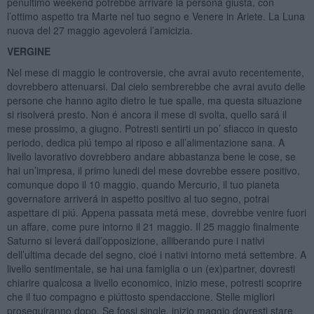
penultimo weekend potrebbe arrivare la persona giusta, con
l’ottimo aspetto tra Marte nel tuo segno e Venere in Ariete. La Luna
nuova del 27 maggio agevolerá l’amicizia.
VERGINE
Nel mese di maggio le controversie, che avrai avuto recentemente,
dovrebbero attenuarsi. Dal cielo sembrerebbe che avrai avuto delle
persone che hanno agito dietro le tue spalle, ma questa situazione
si risolverá presto. Non é ancora il mese di svolta, quello sará il
mese prossimo, a giugno. Potresti sentirti un po’ sfiacco in questo
periodo, dedica piú tempo al riposo e all’alimentazione sana. A
livello lavorativo dovrebbero andare abbastanza bene le cose, se
hai un’impresa, il primo lunedi del mese dovrebbe essere positivo,
comunque dopo il 10 maggio, quando Mercurio, il tuo pianeta
governatore arriverá in aspetto positivo al tuo segno, potrai
aspettare di piú. Appena passata metá mese, dovrebbe venire fuori
un affare, come pure intorno il 21 maggio. Il 25 maggio finalmente
Saturno si leverá dall’opposizione, alliberando pure i nativi
dell’ultima decade del segno, cioé i nativi intorno metá settembre. A
livello sentimentale, se hai una famiglia o un (ex)partner, dovresti
chiarire qualcosa a livello economico, inizio mese, potresti scoprire
che il tuo compagno e piúttosto spendaccione. Stelle migliori
proseguiranno dopo. Se fossi single, inizio maggio dovresti stare