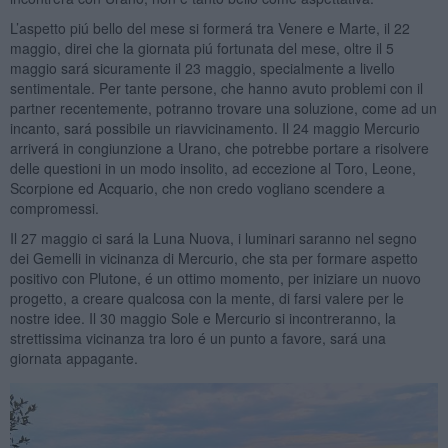
L’aspetto piú bello del mese si formerá tra Venere e Marte, il 22
maggio, direi che la giornata piú fortunata del mese, oltre il 5
maggio sará sicuramente il 23 maggio, specialmente a livello
sentimentale. Per tante persone, che hanno avuto problemi con il
partner recentemente, potranno trovare una soluzione, come ad un
incanto, sará possibile un riavvicinamento. Il 24 maggio Mercurio
arriverá in congiunzione a Urano, che potrebbe portare a risolvere
delle questioni in un modo insolito, ad eccezione al Toro, Leone,
Scorpione ed Acquario, che non credo vogliano scendere a
compromessi.
Il 27 maggio ci sará la Luna Nuova, i luminari saranno nel segno
dei Gemelli in vicinanza di Mercurio, che sta per formare aspetto
positivo con Plutone, é un ottimo momento, per iniziare un nuovo
progetto, a creare qualcosa con la mente, di farsi valere per le
nostre idee. Il 30 maggio Sole e Mercurio si incontreranno, la
strettissima vicinanza tra loro é un punto a favore, sará una
giornata appagante.