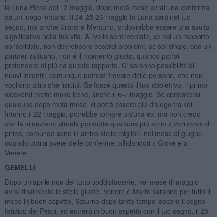
la Luna Piena del 12 maggio, dopo metá mese avrai una conferma,
da un luogo lontano. Il 24-25-26 maggio la Luna sará nel tuo
segno, ma anche Urano e Mercurio, ci dovrebbe essere una svolta
significativa nella tua vita. A livello sentimentale, se hai un rapporto
consolidato, non dovrebbero esserci problemi, se sei single, con un
partner saltuario, non é il momento giusto, quando potrai
pretendere di piú da questo rapporto. Ci saranno possibilitá di
nuovi incontri, comunque potresti trovare delle persone, che non
vogliono altro che fisicitá. Se fosse questo il tuo obbiettivo, il primo
weekend mette molto bene, anche il 6-7 maggio. Se conoscerai
qualcuno dopo metá mese, ci potrá essere piú dialogo tra voi.
Intorno il 22 maggio, potrebbe tornare un/una ex, ma non credo
che la situazione attuale permetta qualcosa piú serio e veritevole di
prima, comunqe sono in arrivo stelle migliori, nel mese di giugno,
quando potrai avere delle conferme, affidandoti a Giove e a
Venere.
GEMELLI
Dopo un aprile non del tutto soddisfacente, nel mese di maggio
avrai finalmente le stelle giuste. Venere e Marte saranno per tutto il
mese in buon aspetto, Saturno dopo tanto tempo lascerá il segno
fatidico dei Pesci, ed entrerá in buon aspetto con il tuo segno, il 25