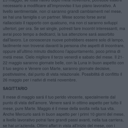
necessario a modificare all’improvviso il tuo piano lavorativo. A
livello sentimentale, non ci saranno grandi cambiamenti nel mese,
se hai una famiglia o un partner. Mese scorso forse avrai
riallacciato il rapporto con qualcuno, ma non ci saranno sviluppi
ulteriori, per ora. Se sei single, potresti fare incontri interessanti, ma
avrai poco tempo a dedicarci, la tua attenzione sará assorbito
dall’lavoro. Le conoscenze nuove potrebbero essere solo di lampo,
facilmente non troverai davanti la persona che aspetti di incontrare,
oppure all’ultimo minuto disdicono l’appuntamento, poco prima di
metá mese. Cielo migliore il terzo venerdi e sabato del mese. Il 21-
22 maggio saranno giornate belle, con la Luna in buon aspetto con
il tuo segno e Venere con Marte, saranno giornate decisive,
positivissime, dal punto di vista relazionale. Possibilitá di conflitto il
26 maggio per i nativi di metá novembre.
SAGITTARIO
Il mese di maggio sará il tuo perido vincente, specialmente dal
punto di vista dell’amore. Venere sará in ottimo aspetto per tutto il
mese, pure Marte. Maggio é il mese della svolta nella tua vita.
Anche Mercurio sará in buon aspetto per i primi 10 giorni del mese,
a livello lavorativo potrai fare grandi passi avanti, nella tua carriera,
se hai un’azienda. Ottimi affari in vista all’inizio del mese, con i