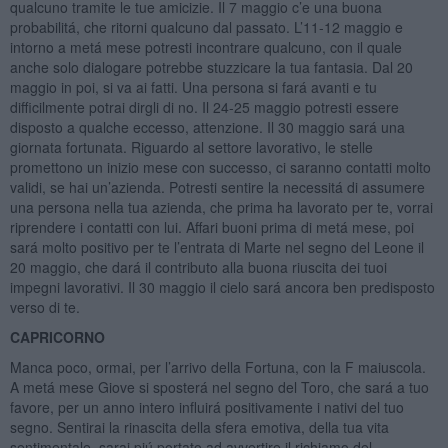
qualcuno tramite le tue amicizie. Il 7 maggio c’e una buona
probabilitá, che ritorni qualcuno dal passato. L’11-12 maggio e
intorno a metá mese potresti incontrare qualcuno, con il quale
anche solo dialogare potrebbe stuzzicare la tua fantasia. Dal 20
maggio in poi, si va ai fatti. Una persona si fará avanti e tu
difficilmente potrai dirgli di no. Il 24-25 maggio potresti essere
disposto a qualche eccesso, attenzione. Il 30 maggio sará una
giornata fortunata. Riguardo al settore lavorativo, le stelle
promettono un inizio mese con successo, ci saranno contatti molto
validi, se hai un’azienda. Potresti sentire la necessitá di assumere
una persona nella tua azienda, che prima ha lavorato per te, vorrai
riprendere i contatti con lui. Affari buoni prima di metá mese, poi
sará molto positivo per te l’entrata di Marte nel segno del Leone il
20 maggio, che dará il contributo alla buona riuscita dei tuoi
impegni lavorativi. Il 30 maggio il cielo sará ancora ben predisposto
verso di te.
CAPRICORNO
Manca poco, ormai, per l’arrivo della Fortuna, con la F maiuscola.
A metá mese Giove si sposterá nel segno del Toro, che sará a tuo
favore, per un anno intero influirá positivamente i nativi del tuo
segno. Sentirai la rinascita della sfera emotiva, della tua vita
sentimentale, sarai piú portato ad avvertire il richiamo del