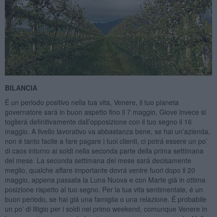
BILANCIA
É un periodo positivo nella tua vita, Venere, il tuo pianeta
governatore sará in buon aspetto fino il 7 maggio, Giove invece si
toglierá definitivamente dall’opposizione con il tuo segno il 16
maggio. A livello lavorativo va abbastanza bene, se hai un’azienda,
non é tanto facile a fare pagare i tuoi clienti, ci potrá essere un po’
di caos intorno ai soldi nella seconda parte della prima settimana
del mese. La seconda settimana del mese sará decisamente
meglio, qualche affare importante dovrá venire fuori dopo il 20
maggio, appena passata la Luna Nuova e con Marte giá in ottima
posizione rispetto al tuo segno. Per la tua vita sentimentale, é un
buon periodo, se hai giá una famiglia o una relazione. É probabile
un po’ di litigio per i soldi nel primo weekend, comunque Venere in