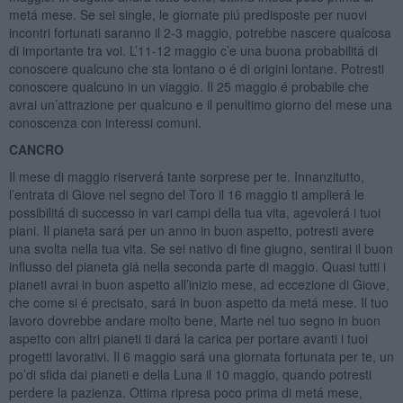
metá mese. Se sei single, le giornate piú predisposte per nuovi
incontri fortunati saranno il 2-3 maggio, potrebbe nascere qualcosa
di importante tra voi. L’11-12 maggio c’e una buona probabilitá di
conoscere qualcuno che sta lontano o é di origini lontane. Potresti
conoscere qualcuno in un viaggio. Il 25 maggio é probabile che
avrai un’attrazione per qualcuno e il penultimo giorno del mese una
conoscenza con interessi comuni.
CANCRO
Il mese di maggio riserverá tante sorprese per te. Innanzitutto,
l’entrata di Giove nel segno del Toro il 16 maggio ti amplierá le
possibilitá di successo in vari campi della tua vita, agevolerá i tuoi
piani. Il pianeta sará per un anno in buon aspetto, potresti avere
una svolta nella tua vita. Se sei nativo di fine giugno, sentirai il buon
influsso del pianeta giá nella seconda parte di maggio. Quasi tutti i
pianeti avrai in buon aspetto all’inizio mese, ad eccezione di Giove,
che come si é precisato, sará in buon aspetto da metá mese. Il tuo
lavoro dovrebbe andare molto bene, Marte nel tuo segno in buon
aspetto con altri pianeti ti dará la carica per portare avanti i tuoi
progetti lavorativi. Il 6 maggio sará una giornata fortunata per te, un
po’di sfida dai pianeti e della Luna il 10 maggio, quando potresti
perdere la pazienza. Ottima ripresa poco prima di metá mese,