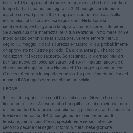
intorno il 18 maggio potrai realizzare qualcosa, che hai rimandato
tempo fa. La Luna nel tuo segno il 22-23 maggio sará in buon
aspetto con vari pianeti. Il 24 maggio ci sará un rischio a livello
economico, di cui dovresti salvaguardarti. Nella tua vita
sentimentale, se hai giá una famiglia o una relazione, tutto bene.
Se avessi qualche incertezza nella tua relazione, inizio mese non é
molto adatto per chiarire la situazione. Venere entrerá nel tuo
segno il 7 maggio, ti dará sicurezza e fascino, di cui probabilmente
eri sprovvisto nell’ultimo periodo. Da allora avrai piú chance per
valorizzarti nel vostro rapporto. Se sei single, le giornate migliori
per fare nuove conoscenze saranno il 13-14 maggio, ancora piú
chance avrai dopo la Luna Nuova del 19 maggio, quando anche
Giove sará entrato in aspetto benefico. La penultima domenica del
mese e il 28 maggio saranno di buon auspicio.
LEONE
Il mese di maggio inizia con il buon influsso di Giove, che durerá
fino a metá mese. Al lavoro tutto tranquillo, se hai un’azienda, non
é il momento di fare grandi cambiamenti, piúttosto a perfezionare le
tue idee di tempo fa. Il 4-5 maggio potresti sentire un po di
tensione, per la Luna Piena, specialmente se sei nativo del
secondo decade del segno. Intorno a metá mese giornate