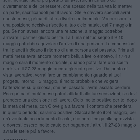
divertimento e del benessere, che spesso nella tua vita lo mettevi
da parte, sacrificandoti per il lavoro. Stelle davvero speciali avrai
questo mese, prima di tutto a livello sentimentale. Venere sará in
una posizione decisiva rispetto al tuo cielo natale, dal 7 maggio in
poi. Se non avessi ancora una relazione, a maggio potrebbe
arrivare il partner giusto per te. La Luna nel tuo segno il 9-10
maggio potrebbe agevolare l’arrivo di una persona. Le connessioni
tra i pianeti indicano il ritorno di una persona dal passato. Prima di
metá mese avrai ancora momenti belli, a livello emotivo, il 17-18
maggio sará il momento cruciale, quando potrai fare una scelta
decisiva. Il 27-28 maggio ancora giornate positive. Dal punto di
vista lavorativo, vorrai fare un cambiamento riguardo ai tuoi
progetti, intorno il 5 maggio, é molto probabile che volgerai
l’attenzione su qualcosa, che nel passato l’avrai lasciato perdere.
Poco prima di metá mese potrai affidarti alle tue sensazioni, se devi
prendere una decisione nel lavoro. Cielo molto positivo per te, dopo
la metá del mese, con Giove giá a favore. I contatti che prenderai
in questo periodo, saranno positive. Stacci attento il 24 maggio, per
un’eventuale accertamento fiscale, che non ti colga alla sprovvista
e dovresti essere molto cauto per pagamenti altrui. Il 27-28 maggio
avrai le stelle piú a favore.