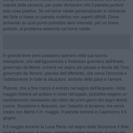
nascita della persona, per poter dichiarare che il pianeta porterá
solo cose positive. Se nel tema natale personalizzato in vicinanza
del Sole ci fosse un pianeta malefico con aspetti difficili, Giove
arrivando su quel punto potrebbe dare intensitá, per un breve
periodo, al problema esistente nel tema natale.
In grande linee peró possiamo sperare nella sua buona
interazione, che dall’egocentrico e frettoloso guerriero dell’Ariete,
governato da Marte, entrerá nel segno piú pacato e docile del Toro,
governato da Venere, pianeta dell’affettivitá, che cerca l’armonia e
l’adattamento in tutte le situazioni, simbolo della pace e l’amore.
Plutone, che a fine marzo é entrato nel segno dell’Acquario, inizio
maggio inizierá ad andare in moto retrogado, potrebbe esigere un
cambiamento necessario dai nativi dei primi giorni dei segni Ariete,
Leone, Scorpione e Acquario, per l’aspetto di tensione che verrá
creato con Marte il 21 maggio. Il pianeta entrerá in Capricorno il 9
giugno.
Il 5 maggio durante la Luna Piena nel segno dello Scorpione il Sole
sará in vicinanza di Urano, potrebbe portare tensione ai nativi del