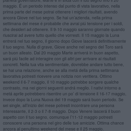
pianeta governatore, Marte é in sfida con il tuo segno fino il 20
maggio. É un periodo intenso dal punto di vista lavorativo, nella
prima parte del mese potrai ottenere i migliori risultati, avendo
ancora Giove nel tuo segno. Se hai un’azienda, nella prima
settimana del mese é probabile che avrai piú tensione per i soldi,
che desideri ad ottenere. Il 9-10 maggio saranno giornate quando
riuscirai ad avere tutto quello che vorresti. Il 15 maggio la Luna
entrerá nel tuo segno, il giorno dopo Giove lascerá definitivamente
il tuo segno. Nulla di grave, Giove anche nel segno del Toro sará
un buon alleato. Dal 20 maggio Marte arriverá in buon aspetto,
sará piú facile ad interagire con gli altri per arrivare ai risultati
concreti. Nella tua vita sentimentale, dovrebbe andare tutto bene,
se hai una relazione, anche se alla metá della prima settimana
lavorativa potresti ricevere una notizia non veritiera. Ottimo
weekend il 6-7 maggio, il 10 maggio potrebbe sorgere qualche
contrasto, ma nei giorni seguenti andrá meglio. I nativi intorno a
metá aprile potrebbero risentire un po’ di tensione il 16-17 maggio,
invece dopo la Luna Nuova del 19 maggio sará buon periodo. Se
sei single, all’inizio del mese potresti incontrare una persona
interessante, il 2-3 o il 7-8 maggio. Dopo Venere lascerá il buon
aspetto con il tuo segno, comunque l’11-12 maggio potresti
conoscere una persona nel giro delle tue amicizie. Ottima chance
ancora al penultimo weekend del mese e il 25 maggio.