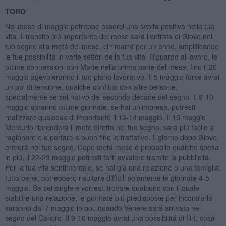
TORO
Nel mese di maggio potrebbe esserci una svolta positiva nella tua
vita. Il transito piú importante del mese sará l’entrata di Giove nel
tuo segno alla metá del mese, ci rimarrá per un anno, amplificando
le tue possibilitá in varie settori della tua vita. Riguardo al lavoro, le
ottime connessioni con Marte nella prima parte del mese, fino il 20
maggio agevoleranno il tuo piano lavorativo. Il 5 maggio forse avrai
un po’ di tensione, qualche conflitto con altre persone,
specialmente se sei nativo del secondo decade del segno. Il 9-10
maggio saranno ottime giornate, se hai un’impresa, potresti
realizzare qualcosa di importante il 13-14 maggio. Il 15 maggio
Mercurio riprenderá il moto diretto nel tuo segno, sará piú facile a
ragionare e a portare a buon fine le trattative. Il giorno dopo Giove
entrerá nel tuo segno. Dopo metá mese é probabile qualche spesa
in piú, il 22-23 maggio potresti farti avvalere tramite la pubblicitá.
Per la tua vita sentimentale, se hai giá una relazione o una famiglia,
tutto bene, potrebbero risultare difficili solamente le giornate 4-5
maggio. Se sei single e vorresti trovare qualcuno con il quale
stabilire una relazione, le giornate piú predisposte per incontrarla
saranno dal 7 maggio in poi, quando Venere sará arrivato nel
segno del Cancro. Il 9-10 maggio avrai una possibilitá di flirt, cosa