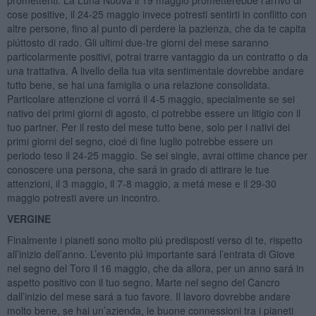
promettenti. La Luna Nuova il 19 maggio prometterebbe l’arrivo di
cose positive, il 24-25 maggio invece potresti sentirti in conflitto con
altre persone, fino al punto di perdere la pazienza, che da te capita
piúttosto di rado. Gli ultimi due-tre giorni del mese saranno
particolarmente positivi, potrai trarre vantaggio da un contratto o da
una trattativa. A livello della tua vita sentimentale dovrebbe andare
tutto bene, se hai una famiglia o una relazione consolidata.
Particolare attenzione ci vorrá il 4-5 maggio, specialmente se sei
nativo dei primi giorni di agosto, ci potrebbe essere un litigio con il
tuo partner. Per il resto del mese tutto bene, solo per i nativi dei
primi giorni del segno, cioé di fine luglio potrebbe essere un
periodo teso il 24-25 maggio. Se sei single, avrai ottime chance per
conoscere una persona, che sará in grado di attirare le tue
attenzioni, il 3 maggio, il 7-8 maggio, a metá mese e il 29-30
maggio potresti avere un incontro.
VERGINE
Finalmente i pianeti sono molto piú predisposti verso di te, rispetto
all’inizio dell’anno. L’evento piú importante sará l’entrata di Giove
nel segno del Toro il 16 maggio, che da allora, per un anno sará in
aspetto positivo con il tuo segno. Marte nel segno del Cancro
dall’inizio del mese sará a tuo favore. Il lavoro dovrebbe andare
molto bene, se hai un’azienda, le buone connessioni tra i pianeti