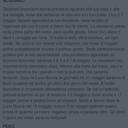
ACQUARIO
Decisioni importanti dovrai prendere riguardo alla tua casa o alla
tua famiglia, forse stai tentando di ritornare su i tuoi passi. Fino il 7
maggio Venere agevolerá la tua decisione, sarai tentato di
ragionare piú con il cuore e meno con la mente. La decisione presa
nella prima parte del mese, sará quella giusta, Giove fino allora ti
dará il coraggio per farla. Si tratterá della sfera emotiva, ad ogni
modo. Se ancora non avessi una relazione, nel mese di maggio
potrai probabilmente trovare il partner giusto. Stelle particolarmente
positive per la vita sentimentale, che potrebbero agevolare un
incontro fortunato, saranno il 2-3 e il 7-8 maggio. Le occasioni non
mancheranno nemmeno dopo, intorno alla metá del mese, ma c’e
troppa tensione tra i pianeti e non si puó dire, che saranno
fortunati. Dopo la Luna Nuova, le giornate 20-21 maggio saranno di
buon auspicio ed anche gli ultimi due giorni del mese. A livello
lavorativo é un periodo abbastanza consueto. Se hai un’azienda,
potresti avvertire un po’ di tensione il 5 maggio e forse anche il 17
maggio, prova a gestire bene gli impegni. Stelle a favore dopo la
Luna Nuova del 19 maggio, invece il 24 maggio potresti essere
preda di qualche pensiero negativo, prova a passare oltre. Gli ultimi
3 giorni del mese saranno fortunati.
PESCI