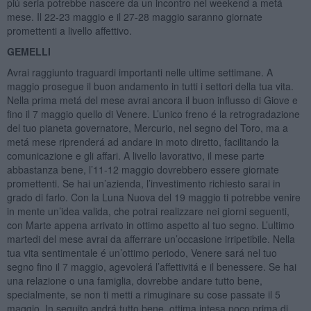
piú seria potrebbe nascere da un incontro nel weekend a metá
mese. Il 22-23 maggio e il 27-28 maggio saranno giornate
promettenti a livello affettivo.
GEMELLI
Avrai raggiunto traguardi importanti nelle ultime settimane. A
maggio prosegue il buon andamento in tutti i settori della tua vita.
Nella prima metá del mese avrai ancora il buon influsso di Giove e
fino il 7 maggio quello di Venere. L’unico freno é la retrogradazione
del tuo pianeta governatore, Mercurio, nel segno del Toro, ma a
metá mese riprenderá ad andare in moto diretto, facilitando la
comunicazione e gli affari. A livello lavorativo, il mese parte
abbastanza bene, l’11-12 maggio dovrebbero essere giornate
promettenti. Se hai un’azienda, l’investimento richiesto sarai in
grado di farlo. Con la Luna Nuova del 19 maggio ti potrebbe venire
in mente un’idea valida, che potrai realizzare nei giorni seguenti,
con Marte appena arrivato in ottimo aspetto al tuo segno. L’ultimo
martedi del mese avrai da afferrare un’occasione irripetibile. Nella
tua vita sentimentale é un’ottimo periodo, Venere sará nel tuo
segno fino il 7 maggio, agevolerá l’affettivitá e il benessere. Se hai
una relazione o una famiglia, dovrebbe andare tutto bene,
specialmente, se non ti metti a rimuginare su cose passate il 5
maggio. In seguito andrá tutto bene, ottima intesa poco prima di