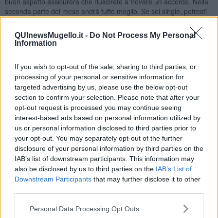
buon aspetto assicurerá che riuscirete a trovare un accordo. Nella
seconda parte del mese andrá tutto meglio. Se sei single, potresti
conoscere qualcuno, che attirerá la tua attenzione, il 2-3-4 maggio,
l’influsso di Venere e la Luna nel tuo segno potrebbero agevolare la
QUInewsMugello.it -
Do Not Process My Personal
buona riuscita di quest’incontro. I giorni dopo la Luna Nuova, il 20-
Information
21 maggio saranno positive, potrebbe trattarsi di una nuova
conoscenza, la distanza tra voi sará superabile con la buona
If you wish to opt-out of the sale, sharing to third parties, or
volontá. Il 25 maggio potresti incontare qualcuno, che ti attrae piú
processing of your personal or sensitive information for
fisicamente che mentalmente. Il 30 maggio avrai ancora una buona
targeted advertising by us, please use the below opt-out
probabilitá per una nuova conoscenza interessante.
section to confirm your selection. Please note that after your
SCORPIONE
opt-out request is processed you may continue seeing
Il tuo pianeta governatore, Marte é in buon aspetto fino il 20
interest-based ads based on personal information utilized by
maggio, Plutone, il secondo governatore del tuo segno andrá in
us or personal information disclosed to third parties prior to
moto retrogrado dai primi giorni di maggio. É un buon periodo per il
your opt-out. You may separately opt-out of the further
lavoro, peró se ci fosse un cambiamento di cui speravi, per ora non
disclosure of your personal information by third parties on the
sará possibile. Il 5 maggio la Luna Piena sará nel tuo segno, é
IAB’s list of downstream participants. This information may
probabile che tu avverta un po’ di tensione giá il giorno prima, puó
also be disclosed by us to third parties on the
IAB’s List of
capitare un litigio con qualcuno, per difendere i tuoi diritti.
Downstream Participants
that may further disclose it to other
Situazione migliore sará nei giorni 8-9 maggio. Se hai un’azienda,
third parties.
potresti fare buoni affari poco prima di metá mese. La Luna Nuova
del 19 maggio non faciliterá molto le cose, il 24-25 maggio dovresti
Personal Data Processing Opt Outs
stare piú attento alle cose che ti appartengono, se sei nativo di fine