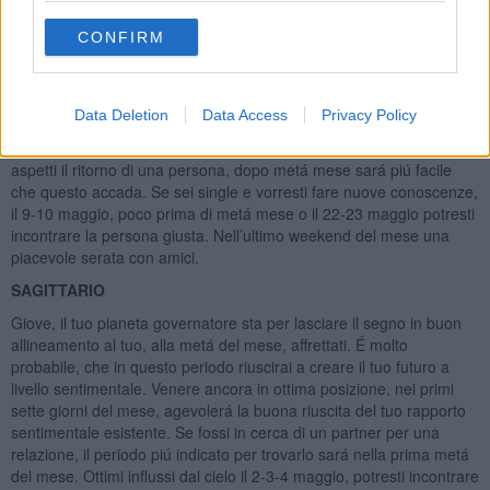
ottobre. Giornate piú favorevoli al successo saranno il 28-29
maggio. A livello della tua vita sentimentale, se hai una famiglia,
CONFIRM
dovrebbe andare tutto bene. Se avessi una relazione non molto
consolidata, il tuo partner potrebbe essere allontanato da te,
fisicamente o solo mentalmente. Nel primo weekend é probabile un
Data Deletion
Data Access
Privacy Policy
litigio con il partner. L’eventuale situazione incerta dovrebbe
migliorare dopo il 7 maggio, con l’entrata di Venere in Cancro. Se
aspetti il ritorno di una persona, dopo metá mese sará piú facile
che questo accada. Se sei single e vorresti fare nuove conoscenze,
il 9-10 maggio, poco prima di metá mese o il 22-23 maggio potresti
incontrare la persona giusta. Nell’ultimo weekend del mese una
piacevole serata con amici.
SAGITTARIO
Giove, il tuo pianeta governatore sta per lasciare il segno in buon
allineamento al tuo, alla metá del mese, affrettati. É molto
probabile, che in questo periodo riuscirai a creare il tuo futuro a
livello sentimentale. Venere ancora in ottima posizione, nei primi
sette giorni del mese, agevolerá la buona riuscita del tuo rapporto
sentimentale esistente. Se fossi in cerca di un partner per una
relazione, il periodo piú indicato per trovarlo sará nella prima metá
del mese. Ottimi influssi dal cielo il 2-3-4 maggio, potresti incontrare