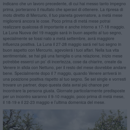
indicano che un lavoro precedente, di cui hai messo tanto impegno
prima, porteranno il risultato che speravi di ottenere. La ripresa di
moto diretto di Mercurio, il tuo pianeta governatore, a metá mese
migliorerá ancora le cose. Poco prima di metá mese potrai
realizzare qualcosa di importante e anche intorno a 17-18 maggio.
La Luna Nuova del 19 maggio sará in buon aspetto al tuo segno,
specialmente se fossi nato a metá settembre, avrá maggiore
influenza positiva. La Luna il 27-28 maggio sará nel tuo segno in
buon aspetto con Mercurio, agevolerá i tuoi affari. Nella tua vita
sentimentale, se hai giá una famiglia o una relazione, inizio mese
potrebbe esserci un po’ di incertezza, cose da chiarire, create da
Venere in sfida con Nettuno, per il resto del mese dovrebbe andare
bene. Specialmente dopo il 7 maggio, quando Venere arriverá in
una posizione positiva rispetto al tuo segno. Se sei single e vorresti
trovare un partner, dopo questa data avrai piú chance per
incontrare la persona giusta. Giornate particolarmente predisposte
per un incontro saranno il 9-10 maggio, poco prima di metá mese,
il 18-19 e il 22-23 maggio e l’ultima domenica del mese.