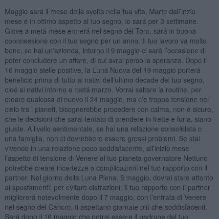
Maggio sará il mese della svolta nella tua vita. Marte dall’inzio
mese é in ottimo aspetto al tuo segno, lo sará per 3 settimane.
Giove a metá mese entrerá nel segno del Toro, sará in buona
connnessione con il tuo segno per un anno. Il tuo lavoro va molto
bene, se hai un’azienda, intorno il 9 maggio ci sará l’occasione di
poter concludere un affare, di cui avrai perso la speranza. Dopo il
16 maggio stelle positive, la Luna Nuova del 19 maggio porterá
beneficio prima di tutto ai nativi dell’ultimo decade del tuo segno,
cioé ai nativi intorno a metá marzo. Vorrai saltare la routine, per
creare qualcosa di nuovo il 24 maggio, ma c’e troppa tensione nel
cielo tra i pianeti, bisognerebbe procedere con calma, non é sicuro,
che le decisioni che sarai tentato di prendere in frette e furia, siano
giuste. A livello sentimentale, se hai una relazione consolidata o
una famiglia, non ci dovrebbero essere grossi problemi. Se stai
vivendo in una relazione poco soddisfacente, all’inizio mese
l’aspetto di tensione di Venere al tuo pianeta governatore Nettuno
potrebbe creare incertezze o complicazioni nel tuo rapporto con il
partner. Nel giorno della Luna Piena, 5 maggio, dovrai stare attento
ai spostamenti, per evitare distrazioni. Il tuo rapporto con il partner
migliorerá notevolmente dopo il 7 maggio, con l’entrata di Venere
nel segno del Cancro, ti aspettano giornate piú che soddisfacenti.
Sará dopo il 16 maggio che potrai essere il padrone del tuo