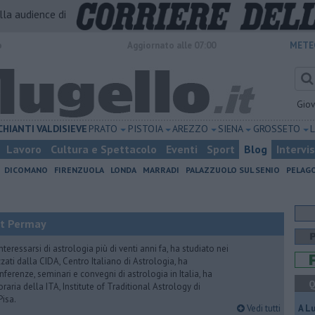
alla audience di
o
Aggiornato alle 07:00
METE
Gio
CHIANTI
VALDISIEVE
PRATO
PISTOIA
AREZZO
SIENA
GROSSETO
Lavoro
Cultura e Spettacolo
Eventi
Sport
Blog
Intervi
DICOMANO
FIRENZUOLA
LONDA
MARRADI
PALAZZUOLO SUL SENIO
PELAG
it Permay
nteressarsi di astrologia più di venti anni fa, ha studiato nei
zati dalla CIDA, Centro Italiano di Astrologia, ha
erenze, seminari e convegni di astrologia in Italia, ha
Q
oraria della ITA, Institute of Traditional Astrology di
Pisa.
Vedi tutti
A L