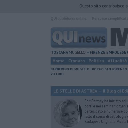
Questo sito contribuisce 
QUI
quotidiano online.
Percorso semplificat
TOSCANA
MUGELLO
FIRENZE
EMPOLESE
Home
Cronaca
Politica
Attualità
BARBERINO DI MUGELLO
BORGO SAN LORENZO
VICCHIO
LE STELLE DI ASTREA — il Blog di Ed
Edit Permay ha iniziato ad i
corsi e nei seminari organiz
partecipato a numerose conf
fatto il corso di astrologia 
Budapest, Ungheria. Vive a 