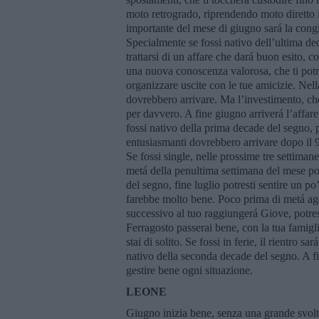
moto retrogrado, riprendendo moto diretto il
importante del mese di giugno sará la cong
Specialmente se fossi nativo dell’ultima de
trattarsi di un affare che dará buon esito, c
una nuova conoscenza valorosa, che ti pot
organizzare uscite con le tue amicizie. Ne
dovrebbero arrivare. Ma l’investimento, che
per davvero. A fine giugno arriverá l’affare 
fossi nativo della prima decade del segno, po
entusiasmanti dovrebbero arrivare dopo il 9 
Se fossi single, nelle prossime tre settiman
metá della penultima settimana del mese pot
del segno, fine luglio potresti sentire un 
farebbe molto bene. Poco prima di metá ag
successivo al tuo raggiungerá Giove, potresti
Ferragosto passerai bene, con la tua famigli
stai di solito. Se fossi in ferie, il rientro s
nativo della seconda decade del segno. A fi
gestire bene ogni situazione.
LEONE
Giugno inizia bene, senza una grande svolta,