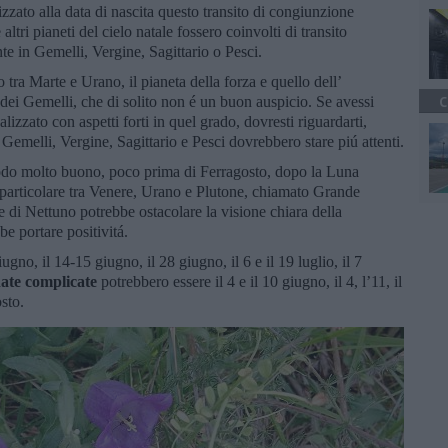
izzato alla data di nascita questo transito di congiunzione
tri pianeti del cielo natale fossero coinvolti di transito
te in Gemelli, Vergine, Sagittario o Pesci.
 tra Marte e Urano, il pianeta della forza e quello dell’
dei Gemelli, che di solito non é un buon auspicio. Se avessi
C
alizzato con aspetti forti in quel grado, dovresti riguardarti,
 Gemelli, Vergine, Sagittario e Pesci dovrebbero stare piú attenti.
periodo molto buono, poco prima di Ferragosto, dopo la Luna
particolare tra Venere, Urano e Plutone, chiamato Grande
e di Nettuno potrebbe ostacolare la visione chiara della
 portare positivitá.
ugno, il 14-15 giugno, il 28 giugno, il 6 e il 19 luglio, il 7
ate complicate
potrebbero essere il 4 e il 10 giugno, il 4, l’11, il
osto.