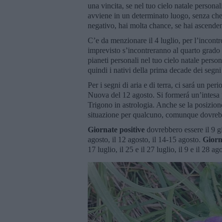
una vincita, se nel tuo cielo natale personal
avviene in un determinato luogo, senza che al
negativo, hai molta chance, se hai ascenden
C’e da menzionare il 4 luglio, per l’incontro
imprevisto s’incontreranno al quarto grado 
pianeti personali nel tuo cielo natale person
quindi i nativi della prima decade dei segni
Per i segni di aria e di terra, ci sará un 
Nuova del 12 agosto. Si formerá un’intesa 
Trigono in astrologia. Anche se la posizion
situazione per qualcuno, comunque dovrebbe
Giornate positive
dovrebbero essere il 9 gi
agosto, il 12 agosto, il 14-15 agosto.
Giorn
17 luglio, il 25 e il 27 luglio, il 9 e il 28 ag