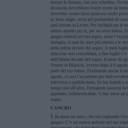
tentare la fortuna, con una schedina. Ovviame
di nascita dovrebbero essere esenti da transi
dovrebbe venire fuori qualcosa molto posit
se fossi single, avrai piú probabilitá di c
sará entrato in Leone. Per moltiplicare le 
ottimo aspetto per te, per un anno intero. D
giugno entrerá nel tuo segno, avrai l’occasi
famiglia, ci sará da stare piú attento a te st
della prima decade del segno. A metá luglio
relazione non consolidata, a fine luglio c’e 
dell’ultima decade del segno. Il mese di ag
Venere in Bilancia, ovvero dopo il 6 agosto
parte del tuo futuro. Finalmente anche il t
agosto, ci sará l’occasione per farti avvale
televisivo o pubblicitario. Se hai fratelli 
tempo uno all’altro. Ferragosto passerai i
aspettato, indimenticabile. A fine mese un p
segno.
CANCRO
É da quasi un anno, che stai ospitando Giov
giugno. C’e un nuovo arrivato nel tuo segn
spostamenti, che ti toccherá custodire fino i