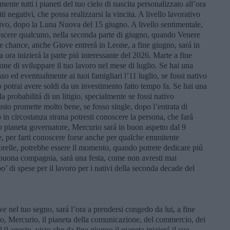
nte tutti i pianeti del tuo cielo di nascita personalizzato all’ora
ti negativi, che possa realizzarsi la vincita. A livello lavorativo
ivo, dopo la Luna Nuova del 15 giugno. A livello sentimentale,
onoscere qualcuno, nella seconda parte di giugno, quando Venere
tue chance, anche Giove entrerá in Leone, a fine giugno, sará in
a ora inizierá la parte piú interessante del 2026. Marte a fine
one di sviluppare il tuo lavoro nel mese di luglio. Se hai una
esso ed eventualmente ai tuoi famigliari l’11 luglio, se fossi nativo
 potrai avere soldi da un investimento fatto tempo fa. Se hai una
la probabilitá di un litigio, specialmente se fossi nativo
osto promette molto bene, se fosso single, dopo l’entrata di
 in circostanza strana potresti conoscere la persona, che fará
uo pianeta governatore, Mercurio sará in buon aspetto dal 9
re, per farti conoscere forse anche per qualche emmitente
o sorelle, potrebbe essere il momento, quando potrete dedicare piú
n buona compagnia, sará una festa, come non avresti mai
o’ di spese per il lavoro per i nativi della seconda decade del
e nel tuo segno, sará l’ora a prendersi congedo da lui, a fine
o, Mercurio, il pianeta della comunicazione, del commercio, dei
l 9 agosto, visto che da fine giugno il pianeta inizierá il suo