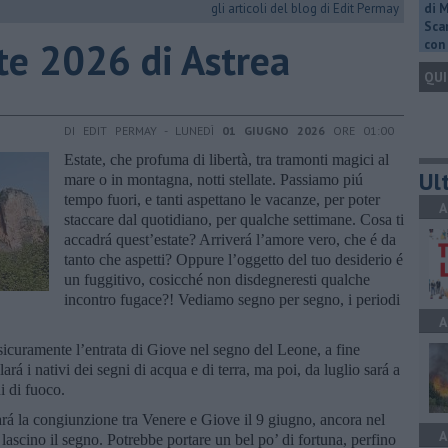
gli articoli del blog di Edit Permay
di 
Scar
tate 2026 di Astrea
con 
QUI
DI EDIT PERMAY - LUNEDÌ
01 GIUGNO 2026
ORE 01:00
Estate, che profuma di libertà, tra tramonti magici al
Ult
mare o in montagna, notti stellate. Passiamo piú
tempo fuori, e tanti aspettano le vacanze, per poter
A
staccare dal quotidiano, per qualche settimane. Cosa ti
accadrá quest’estate? Arriverá l’amore vero, che é da
tanto che aspetti? Oppure l’oggetto del tuo desiderio é
un fuggitivo, cosicché non disdegneresti qualche
incontro fugace?! Vediamo segno per segno, i periodi
A
sicuramente l’entrata di Giove nel segno del Leone, a fine
rá i nativi dei segni di acqua e di terra, ma poi, da luglio sará a
ni di fuoco.
sará la congiunzione tra Venere e Giove il 9 giugno, ancora nel
A
lascino il segno. Potrebbe portare un bel po’ di fortuna, perfino