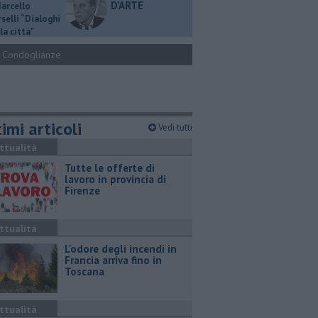
D'ARTE
Marcello
selli “Dialoghi
la città"
Condoglianze
imi articoli
Vedi tutti
ttualità
​Tutte le offerte di
lavoro in provincia di
Firenze
ttualità
L'odore degli incendi in
Francia arriva fino in
Toscana
ttualità