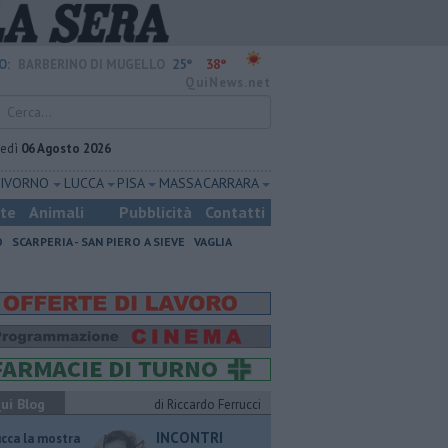
25°
38°
O:
BARBERINO DI MUGELLO
QuiNews.net
vedì
06 Agosto 2026
LIVORNO
LUCCA
PISA
MASSA CARRARA
ste
Animali
Pubblicità
Contatti
O
SCARPERIA - SAN PIERO A SIEVE
VAGLIA
ui Blog
di Riccardo Ferrucci
INCONTRI
ucca la mostra