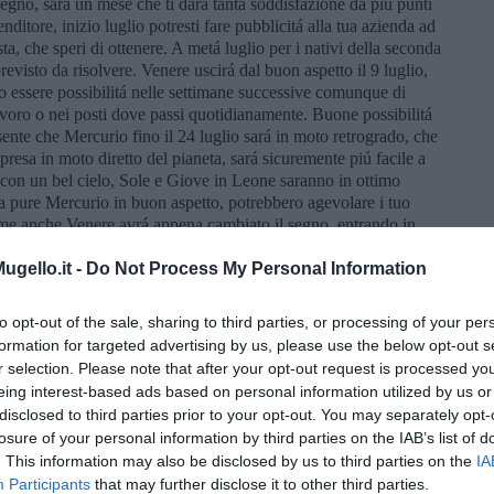
segno, sará un mese che ti dará tanta soddisfazione da piú punti
enditore, inizio luglio potresti fare pubblicitá alla tua azienda ad
ta, che speri di ottenere. A metá luglio per i nativi della seconda
visto da risolvere. Venere uscirá dal buon aspetto il 9 luglio,
o essere possibilitá nelle settimane successive comunque di
avoro o nei posti dove passi quotidianamente. Buone possibilitá
ente che Mercurio fino il 24 luglio sará in moto retrogrado, che
ipresa in moto diretto del pianeta, sará sicuremente piú facile a
á con un bel cielo, Sole e Giove in Leone saranno in ottimo
iva pure Mercurio in buon aspetto, potrebbero agevolare i tuo
come anche Venere avrá appena cambiato il segno, entrando in
a persona interessante, se fossi single, l’avrai poco prima di
er nuove conoscenze. Per i nativi della seconda decade del
gello.it -
Do Not Process My Personal Information
ere critico il giorno 23 agosto, a livello relazionale, per i
 per viaggi e divertimenti.
to opt-out of the sale, sharing to third parties, or processing of your per
formation for targeted advertising by us, please use the below opt-out s
r selection. Please note that after your opt-out request is processed y
 di usufruire del favorevole aspetto di Giove, il pianeta della
eing interest-based ads based on personal information utilized by us or
 dell’ultima decade del segno, potresti essere fortunato, tieni
disclosed to third parties prior to your opt-out. You may separately opt-
he dovrebbero portare il massimo beneficio ai nativi del tuo
losure of your personal information by third parties on the IAB’s list of
to, se hai un’azienda, o se fossi single, ed hai ascendente in
. This information may also be disclosed by us to third parties on the
IA
ovare la relazione della tua vita. Ma sarebbero giorni anche per
Participants
that may further disclose it to other third parties.
e fossi single, piú probabilitá di conoscere qualcuno l’avrai nella