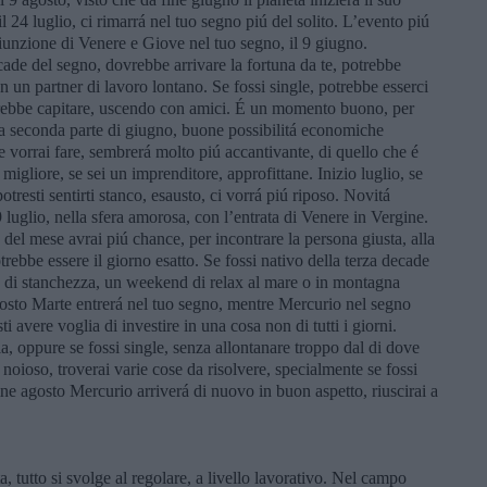
 24 luglio, ci rimarrá nel tuo segno piú del solito. L’evento piú
iunzione di Venere e Giove nel tuo segno, il 9 giugno.
cade del segno, dovrebbe arrivare la fortuna da te, potrebbe
on un partner di lavoro lontano. Se fossi single, potrebbe esserci
rebbe capitare, uscendo con amici. É un momento buono, per
lla seconda parte di giugno, buone possibilitá economiche
 vorrai fare, sembrerá molto piú accantivante, di quello che é
migliore, se sei un imprenditore, approfittane. Inizio luglio, se
tresti sentirti stanco, esausto, ci vorrá piú riposo. Novitá
luglio, nella sfera amorosa, con l’entrata di Venere in Vergine.
e del mese avrai piú chance, per incontrare la persona giusta, alla
rebbe essere il giorno esatto. Se fossi nativo della terza decade
po’ di stanchezza, un weekend di relax al mare o in montagna
osto Marte entrerá nel tuo segno, mentre Mercurio nel segno
 avere voglia di investire in una cosa non di tutti i giorni.
a, oppure se fossi single, senza allontanare troppo dal di dove
ará noioso, troverai varie cose da risolvere, specialmente se fossi
ne agosto Mercurio arriverá di nuovo in buon aspetto, riuscirai a
 tutto si svolge al regolare, a livello lavorativo. Nel campo