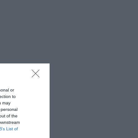
sonal or
ection to
ou may
 personal
out of the
 downstream
B’s List of