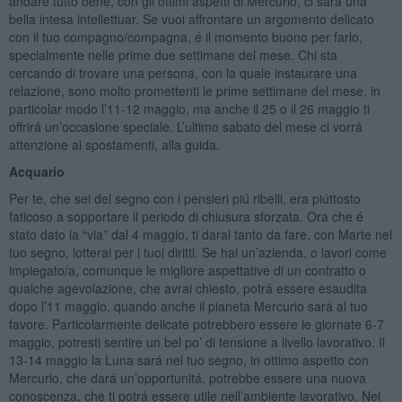
andare tutto bene, con gli ottimi aspetti di Mercurio, ci sará una
bella intesa intellettuar. Se vuoi affrontare un argomento delicato
con il tuo compagno/compagna, é il momento buono per farlo,
specialmente nelle prime due settimane del mese. Chi sta
cercando di trovare una persona, con la quale instaurare una
relazione, sono molto promettenti le prime settimane del mese, in
particolar modo l’11-12 maggio, ma anche il 25 o il 26 maggio ti
offrirá un’occasione speciale. L’ultimo sabato del mese ci vorrá
attenzione ai spostamenti, alla guida.
Acquario
Per te, che sei del segno con i pensieri piú ribelli, era piúttosto
faticoso a sopportare il periodo di chiusura sforzata. Ora che é
stato dato la “via” dal 4 maggio, ti darai tanto da fare, con Marte nel
tuo segno, lotterai per i tuoi diritti. Se hai un’azienda, o lavori come
impiegato/a, comunque le migliore aspettative di un contratto o
qualche agevolazione, che avrai chiesto, potrá essere esaudita
dopo l’11 maggio, quando anche il pianeta Mercurio sará al tuo
favore. Particolarmente delicate potrebbero essere le giornate 6-7
maggio, potresti sentire un bel po’ di tensione a livello lavorativo. Il
13-14 maggio la Luna sará nel tuo segno, in ottimo aspetto con
Mercurio, che dará un’opportunitá, potrebbe essere una nuova
conoscenza, che ti potrá essere utile nell’ambiente lavorativo. Nel