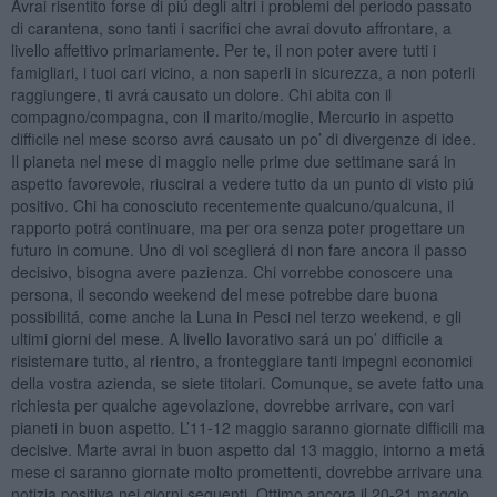
Avrai risentito forse di piú degli altri i problemi del periodo passato
di carantena, sono tanti i sacrifici che avrai dovuto affrontare, a
livello affettivo primariamente. Per te, il non poter avere tutti i
famigliari, i tuoi cari vicino, a non saperli in sicurezza, a non poterli
raggiungere, ti avrá causato un dolore. Chi abita con il
compagno/compagna, con il marito/moglie, Mercurio in aspetto
difficile nel mese scorso avrá causato un po’ di divergenze di idee.
Il pianeta nel mese di maggio nelle prime due settimane sará in
aspetto favorevole, riuscirai a vedere tutto da un punto di visto piú
positivo. Chi ha conosciuto recentemente qualcuno/qualcuna, il
rapporto potrá continuare, ma per ora senza poter progettare un
futuro in comune. Uno di voi sceglierá di non fare ancora il passo
decisivo, bisogna avere pazienza. Chi vorrebbe conoscere una
persona, il secondo weekend del mese potrebbe dare buona
possibilitá, come anche la Luna in Pesci nel terzo weekend, e gli
ultimi giorni del mese. A livello lavorativo sará un po’ difficile a
risistemare tutto, al rientro, a fronteggiare tanti impegni economici
della vostra azienda, se siete titolari. Comunque, se avete fatto una
richiesta per qualche agevolazione, dovrebbe arrivare, con vari
pianeti in buon aspetto. L’11-12 maggio saranno giornate difficili ma
decisive. Marte avrai in buon aspetto dal 13 maggio, intorno a metá
mese ci saranno giornate molto promettenti, dovrebbe arrivare una
notizia positiva nei giorni seguenti. Ottimo ancora il 20-21 maggio,