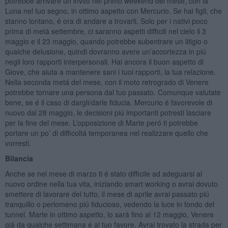
potrebbe arrivare un invito nel primo weekend del mese, con la
Luna nel tuo segno, in ottimo aspetto con Mercurio. Se hai figli, che
stanno lontano, é ora di andare a trovarli. Solo per i nativi poco
prima di metá settembre, ci saranno aspetti difficili nel cielo il 3
maggio e il 23 maggio, quando potrebbe subentrare un litigio o
qualche delusione, quindi dovranno avere un’accortezza in piú
negli loro rapporti interpersonali. Hai ancora il buon aspetto di
Giove, che aiuta a mantenere sani i tuoi rapporti, la tua relazione.
Nella seconda metá del mese, con il moto retrogrado di Venere
potrebbe tornare una persona dal tuo passato. Comunque valutate
bene, se é il caso di dargli/darle fiducia. Mercurio é favorevole di
nuovo dal 28 maggio, le decisioni piú importanti potresti lasciare
per la fine del mese. L’opposizione di Marte peró ti potrebbe
portare un po’ di difficoltá temporanea nel realizzare quello che
vorresti.
Bilancia
Anche se nel mese di marzo ti é stato difficile ad adeguarsi al
nuovo ordine nella tua vita, iniziando smart working o avrai dovuto
smettere di lavorare del tutto, il mese di aprile avrai passato piú
tranquillo o perlomeno piú fiducioso, vedendo la luce in fondo del
tunnel. Marte in ottimo aspetto, lo sará fino al 12 maggio, Venere
giá da qualche settimana é al tuo favore. Avrai trovato la strada per