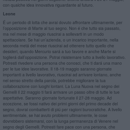
con qualche idea innovativa riguardante al futuro.
Leone
É un periodo di lotta che avrai dovuto affrontare ultimamente, per
l’opposizione di Marte al tuo segno. Non é che tutto sia passato,
ma nel mese di maggio riuscirai a sollevarti in un modo
spettacolare. Se hai un’azienda, o un incarico importante, nella
seconda metá del mese riuscirai ad ottenere tutto quello che
desideri, quando Mercurio sará a tuo favore e anche Marte si
toglierá dall’opposizione. Potrai risistemare tutto a livello lavorativo.
Potresti rivedere una persona che conosci, che ti dará una mano
per le tue idee lavorative. Il 18-19 maggio saranno giornate
importanti a livello lavorativo, riuscirai ad arrivare lontano, anche
nel senso stretto della parola, potrebbe migliorare la tua
collaborazione con luoghi lontani. La Luna Nuova nel segno dei
Gemelli il 22 maggio ti fará arrivare un passo oltre di tutte le tue
aspettative. Saranno giornate fortunate il 27-28 maggio. Ad
eccezione, se fossi nativo dei primi giorni del primo decade del
segno, dovrai combatterti di piú per ragioni burocratiche. A livello
sentimentale, se hai avuto problemi ultimamente, le cose
dovrebbero sistemarsi, con la lunga permanenza di Venere nel
segno degli Gemelli. Potresti fare pace con una persona, che