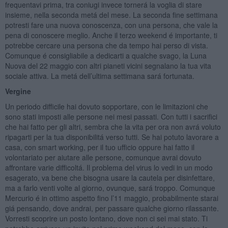
frequentavi prima, tra coniugi invece tornerá la voglia di stare
insieme, nella seconda metá del mese. La seconda fine settimana
potresti fare una nuova conoscenza, con una persona, che vale la
pena di conoscere meglio. Anche il terzo weekend é importante, ti
potrebbe cercare una persona che da tempo hai perso di vista.
Comunque é consigliabile a dedicarti a qualche svago, la Luna
Nuova del 22 maggio con altri pianeti vicini segnalano la tua vita
sociale attiva. La metá dell’ultima settimana sará fortunata.
Vergine
Un periodo difficile hai dovuto sopportare, con le limitazioni che
sono stati imposti alle persone nei mesi passati. Con tutti i sacrifici
che hai fatto per gli altri, sembra che la vita per ora non avrá voluto
ripagarti per la tua disponibilitá verso tutti. Se hai potuto lavorare a
casa, con smart working, per il tuo ufficio oppure hai fatto il
volontariato per aiutare alle persone, comunque avrai dovuto
affrontare varie difficoltá. Il problema del virus lo vedi in un modo
esagerato, va bene che bisogna usare la cautela per disinfettare,
ma a farlo venti volte al giorno, ovunque, sará troppo. Comunque
Mercurio é in ottimo aspetto fino l’11 maggio, probabilmente starai
giá pensando, dove andrai, per passare qualche giorno rilassante.
Vorresti scoprire un posto lontano, dove non ci sei mai stato. Ti