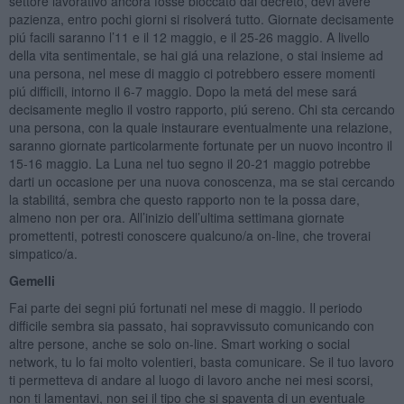
settore lavorativo ancora fosse bloccato dal decreto, devi avere
pazienza, entro pochi giorni si risolverá tutto. Giornate decisamente
piú facili saranno l’11 e il 12 maggio, e il 25-26 maggio. A livello
della vita sentimentale, se hai giá una relazione, o stai insieme ad
una persona, nel mese di maggio ci potrebbero essere momenti
piú difficili, intorno il 6-7 maggio. Dopo la metá del mese sará
decisamente meglio il vostro rapporto, piú sereno. Chi sta cercando
una persona, con la quale instaurare eventualmente una relazione,
saranno giornate particolarmente fortunate per un nuovo incontro il
15-16 maggio. La Luna nel tuo segno il 20-21 maggio potrebbe
darti un occasione per una nuova conoscenza, ma se stai cercando
la stabilitá, sembra che questo rapporto non te la possa dare,
almeno non per ora. All’inizio dell’ultima settimana giornate
promettenti, potresti conoscere qualcuno/a on-line, che troverai
simpatico/a.
Gemelli
Fai parte dei segni piú fortunati nel mese di maggio. Il periodo
difficile sembra sia passato, hai sopravvissuto comunicando con
altre persone, anche se solo on-line. Smart working o social
network, tu lo fai molto volentieri, basta comunicare. Se il tuo lavoro
ti permetteva di andare al luogo di lavoro anche nei mesi scorsi,
non ti lamentavi, non sei il tipo che si spaventa di un eventuale