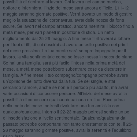
possibilitá di rientrare al lavoro. Chi lavora nel campo medico,
dottore o infermiera, l’inzio del mese sará ancora difficile. L’11-12
maggio saranno giornate positive. Verrá trovato un modo di gestire
meglio la situazione del coronavirus, avrai delle notizie da fonti
sicure. Se lavori nel campo artistico, ancora risentirai il blocco fino a
metá mese, per vari pianeti in posizione di sfida. Un netto
miglioramento dal 25-26 maggio. A fine mese ti ritroverai a lottare
per i tuoi diritti, di cui riuscirai ad avere un esito positivo nei primi
del mese prossimo. La tua mente sará sempre impegnato per il
lavoro, la vita sentimentale come se fosse messa in secondo piano.
Se hai una famiglia, sará piú facile l’intesa nella prima metá del
mese, a metá mese potrebbero subentrare cose da discutere in
famiglia. A fine mese il tuo compagno/compagna potrebbe avere
un’opinione del tutto diversa dalla tua. Se sei single, e stai
cercando l’amore, anche se non é il periodo piú adatto, ma avrai
varie occasioni di conoscere persone. All’inizio del mese avrai la
possibilitá di conoscere qualcuno/qualcuna on-line. Poco prima
della metá del mese, potresti rivalutare una tua amicizia con
qualcuno/qualcuna. Intorno il 22-23 maggio potresti sentire un po’
di insoddisfazione a livello sentimentale. Qualcuno/qualcuna dal
passato potrebbe comportarsi non tanto onestamente con te. Il 25-
26 maggio saranno giornate positive, avrai la serenitá e l’equilibrio
psico-fisico.