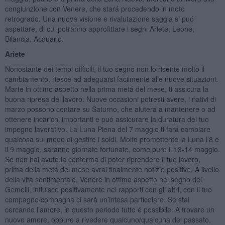
congiunzione con Venere, che stará procedendo in moto
retrogrado. Una nuova visione e rivalutazione saggia si puó
aspettare, di cui potranno approfittare i segni Ariete, Leone,
Bilancia, Acquario.
Ariete
Nonostante dei tempi difficili, il tuo segno non lo risente molto il
cambiamento, riesce ad adeguarsi facilmente alle nuove situazioni.
Marte in ottimo aspetto nella prima metá del mese, ti assicura la
buona ripresa del lavoro. Nuove occasioni potresti avere, i nativi di
marzo possono contare su Saturno, che aiuterá a mantenere o ad
ottenere incarichi importanti e puó assicurare la duratura del tuo
impegno lavorativo. La Luna Piena del 7 maggio ti fará cambiare
qualcosa sul modo di gestire i soldi. Molto promettente la Luna l’8 e
il 9 maggio, saranno giornate fortunate, come pure il 13-14 maggio.
Se non hai avuto la conferma di poter riprendere il tuo lavoro,
prima della metá del mese avrai finalmente notizie positive. A livello
della vita sentimentale, Venere in ottimo aspetto nel segno dei
Gemelli, influisce positivamente nei rapporti con gli altri, con il tuo
compagno/compagna ci sará un’intesa particolare. Se stai
cercando l’amore, in questo periodo tutto é possibile. A trovare un
nuovo amore, oppure a rivedere qualcuno/qualcuna del passato,