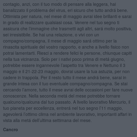
contagio, anzi, con il tuo modo di pensare alla leggera, hai
banalizzato il problema del virus, eri sicuro che tutto andrá bene.
Ottimista per natura, nel mese di maggio avrai idee brillanti e sarai
in grado di realizzare qualsiasi cosa. Venere nel tuo segno ti
assicura che l’immagine che trasmetti agli altri, sará molto positiva,
sei irresistibile. Se hai una relazione, o vivi con un
compagno/compagna, il mese di maggio sará ottimo per la
rinascita spirituale del vostro rapporto, e anche a livello fisico non
potrai lamentarti. Riesci a rendere felici le persone, chiunque capiti
nella tua vicinanza. Solo per i nativi poco prima di metá giugno,
potrebbe essere ingannevole l’aspetto tra Venere e Nettuno il 3
maggio e il 21-22-23 maggio, dovrai usare la tua astuzia, per non
cadere in trappola. Per il resto tutto il mese andrá bene, sarai in
grande intesa con il tuo eventuale compagno/compagna. Se stai
cercando l’amore, tutto il mese avrai delle occasioni per fare nuove
conoscenze. Nella seconda metá del mese potrebbe tornare
qualcuno/qualcuna dal tuo passato. A livello lavorativo Mercurio, il
tuo pianeta per eccellenza, entrerá nel tuo segno l’11 maggio,
agevolerá l’ottimo clima nel ambiente lavorativo, importanti affari in
vista alla metá dell’ultima settimana del mese.
Cancro