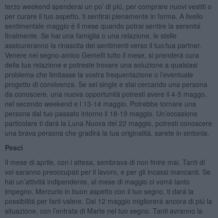
terzo weekend spenderai un po’ di piú, per comprare nuovi vestiti o
per curare il tuo aspetto, ti sentirai pienamente in forma. A livello
sentimentale maggio é il mese quando potrai sentire la serenitá
finalmente. Se hai una famiglia o una relazione, le stelle
assicureranno la rinascita dei sentimenti verso il tuo/tua partner.
Venere nel segno-amico Gemelli tutto il mese, si prenderá cura
della tua relazione e potreste trovare una soluzione a qualsiasi
problema che limitasse la vostra frequentazione o l’eventuale
progetto di convivenza. Se sei single e stai cercando una persona
da conoscere, una nuova opportunitá potresti avere il 4-5 maggo,
nel secondo weekend e l 13-14 maggio. Potrebbe tornare una
persona dal tuo passato intorno il 18-19 maggio. Un’occasione
particolare ti dará la Luna Nuova del 22 maggio, potresti conoscere
una brava persona che gradirá la tua originalitá, sarete in sintonia.
Pesci
Il mese di aprile, con l attesa, sembrava di non finire mai. Tanti di
voi saranno preoccupati per il lavoro, e per gli incassi mancanti. Se
hai un’attivitá indipendente, al mese di maggio ci vorrá tanto
impegno. Mercurio in buon aspetto con il tuo segno, ti dará la
possibilitá per farti valere. Dal 12 maggio migliorerá ancora di piú la
situazione, con l’entrata di Marte nel tuo segno. Tanti avranno la