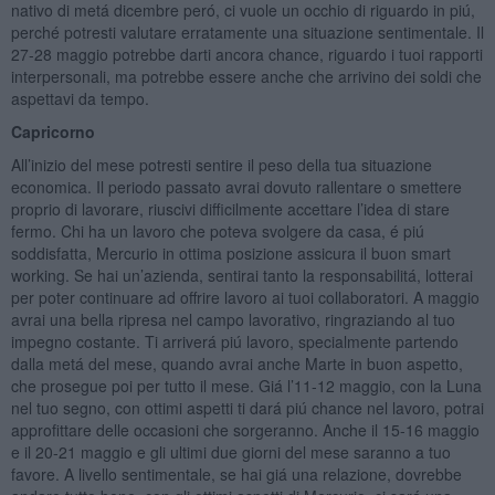
nativo di metá dicembre peró, ci vuole un occhio di riguardo in piú,
perché potresti valutare erratamente una situazione sentimentale. Il
27-28 maggio potrebbe darti ancora chance, riguardo i tuoi rapporti
interpersonali, ma potrebbe essere anche che arrivino dei soldi che
aspettavi da tempo.
Capricorno
All’inizio del mese potresti sentire il peso della tua situazione
economica. Il periodo passato avrai dovuto rallentare o smettere
proprio di lavorare, riuscivi difficilmente accettare l’idea di stare
fermo. Chi ha un lavoro che poteva svolgere da casa, é piú
soddisfatta, Mercurio in ottima posizione assicura il buon smart
working. Se hai un’azienda, sentirai tanto la responsabilitá, lotterai
per poter continuare ad offrire lavoro ai tuoi collaboratori. A maggio
avrai una bella ripresa nel campo lavorativo, ringraziando al tuo
impegno costante. Ti arriverá piú lavoro, specialmente partendo
dalla metá del mese, quando avrai anche Marte in buon aspetto,
che prosegue poi per tutto il mese. Giá l’11-12 maggio, con la Luna
nel tuo segno, con ottimi aspetti ti dará piú chance nel lavoro, potrai
approfittare delle occasioni che sorgeranno. Anche il 15-16 maggio
e il 20-21 maggio e gli ultimi due giorni del mese saranno a tuo
favore. A livello sentimentale, se hai giá una relazione, dovrebbe