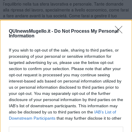
l’equilibrio nella tua sfera lavorativa e personale. Tante domande
alla ripresa del lavoro, specialmente a livello economico, come farai
a fare andare avanti la tua societá. Come farai a gestire il tuo
lavoro, con le nuove regole, se fai l’impiegato in qualche azienda.
Comunque tu, per natura sei molto responsabile, accetterai le
QUInewsMugello.it -
Do Not Process My Personal
nuove regole. Hai le carte vincenti in mano, per risolvere tutto nel
Information
miglior modo possibile. Se hai avuto difficoltá nel coabitare con il
tuo/la tua consorte, il tuo rientro al lavoro calmerá la tua situazione.
If you wish to opt-out of the sale, sharing to third parties, or
Con Venere a favore per tutto il mese, i problemi affettivi saranno
processing of your personal or sensitive information for
risolti, o perlomeno saranno meno evidenti. Se sei single, e ti
piacerebbe fare una nuova conoscenza, il mese di maggio offrirá
targeted advertising by us, please use the below opt-out
tante opportunitá. La Luna nel tuo segno il 4-5 maggio, inoltre
section to confirm your selection. Please note that after your
anche il 9 maggio offriranno delle occasioni per fare una nuova
opt-out request is processed you may continue seeing
conoscenza. Potresti rivedere una persona del tuo passato il 13 o
interest-based ads based on personal information utilized by
14 maggio, con Saturno e Mercurio in ottimo aspetto, potresti
us or personal information disclosed to third parties prior to
prendere una decisione saggia. La Luna Nuova del 22 maggio nel
your opt-out. You may separately opt-out of the further
segno-amico Gemelli ti aprirá la strada per un futuro migliore. Per
disclosure of your personal information by third parties on the
fine mese troverai una soluzione ai problemi burocratici o
IAB’s list of downstream participants. This information may
contrattuali.
also be disclosed by us to third parties on the
IAB’s List of
Downstream Participants
that may further disclose it to other
Scorpione
third parties.
Era troppo lunga l’attesa per poter tornare al lavoro, ultimamente