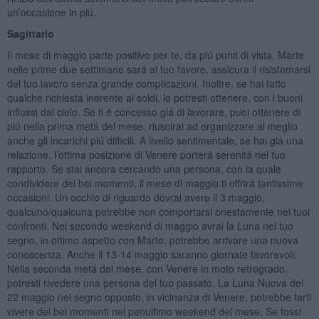
un’occasione in piú.
Sagittario
Il mese di maggio parte positivo per te, da piú punti di vista. Marte
nelle prime due settimane sará al tuo favore, assicura il risistemarsi
del tuo lavoro senza grande complicazioni. Inoltre, se hai fatto
qualche richiesta inerente ai soldi, lo potresti ottenere, con i buoni
influssi dal cielo. Se ti é concesso giá di lavorare, puoi ottenere di
piú nella prima metá del mese, riuscirai ad organizzare al meglio
anche gli incarichi piú difficili. A livello sentimentale, se hai giá una
relazione, l’ottima posizione di Venere porterá serenitá nel tuo
rapporto. Se stai ancora cercando una persona, con la quale
condividere dei bei momenti, il mese di maggio ti offrirá tantissime
occasioni. Un occhio di riguardo dovrai avere il 3 maggio,
qualcuno/qualcuna potrebbe non comportarsi onestamente nei tuoi
confronti. Nel secondo weekend di maggio avrai la Luna nel tuo
segno, in ottimo aspetto con Marte, potrebbe arrivare una nuova
conoscenza. Anche il 13-14 maggio saranno giornate favorevoli.
Nella seconda metá del mese, con Venere in moto retrogrado,
potresti rivedere una persona del tuo passato. La Luna Nuova del
22 maggio nel segno opposto, in vicinanza di Venere, potrebbe farti
vivere dei bei momenti nel penultimo weekend del mese. Se fossi