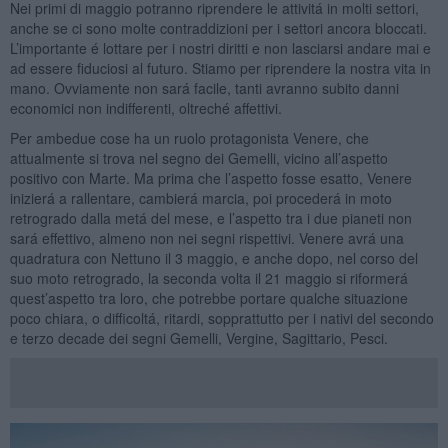
Nei primi di maggio potranno riprendere le attivitá in molti settori,
anche se ci sono molte contraddizioni per i settori ancora bloccati.
L’importante é lottare per i nostri diritti e non lasciarsi andare mai e
ad essere fiduciosi al futuro. Stiamo per riprendere la nostra vita in
mano. Ovviamente non sará facile, tanti avranno subito danni
economici non indifferenti, oltreché affettivi.
Per ambedue cose ha un ruolo protagonista Venere, che
attualmente si trova nel segno dei Gemelli, vicino all’aspetto
positivo con Marte. Ma prima che l’aspetto fosse esatto, Venere
inizierá a rallentare, cambierá marcia, poi procederá in moto
retrogrado dalla metá del mese, e l’aspetto tra i due pianeti non
sará effettivo, almeno non nei segni rispettivi. Venere avrá una
quadratura con Nettuno il 3 maggio, e anche dopo, nel corso del
suo moto retrogrado, la seconda volta il 21 maggio si riformerá
quest’aspetto tra loro, che potrebbe portare qualche situazione
poco chiara, o difficoltá, ritardi, sopprattutto per i nativi del secondo
e terzo decade dei segni Gemelli, Vergine, Sagittario, Pesci.