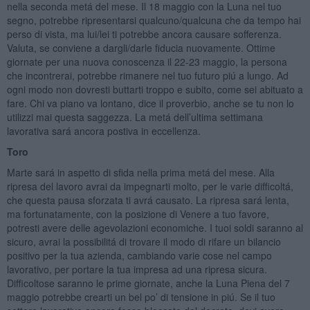
nella seconda metá del mese. Il 18 maggio con la Luna nel tuo
segno, potrebbe ripresentarsi qualcuno/qualcuna che da tempo hai
perso di vista, ma lui/lei ti potrebbe ancora causare sofferenza.
Valuta, se conviene a dargli/darle fiducia nuovamente. Ottime
giornate per una nuova conoscenza il 22-23 maggio, la persona
che incontrerai, potrebbe rimanere nel tuo futuro piú a lungo. Ad
ogni modo non dovresti buttarti troppo e subito, come sei abituato a
fare. Chi va piano va lontano, dice il proverbio, anche se tu non lo
utilizzi mai questa saggezza. La metá dell’ultima settimana
lavorativa sará ancora postiva in eccellenza.
Toro
Marte sará in aspetto di sfida nella prima metá del mese. Alla
ripresa del lavoro avrai da impegnarti molto, per le varie difficoltá,
che questa pausa sforzata ti avrá causato. La ripresa sará lenta,
ma fortunatamente, con la posizione di Venere a tuo favore,
potresti avere delle agevolazioni economiche. I tuoi soldi saranno al
sicuro, avrai la possibilitá di trovare il modo di rifare un bilancio
positivo per la tua azienda, cambiando varie cose nel campo
lavorativo, per portare la tua impresa ad una ripresa sicura.
Difficoltose saranno le prime giornate, anche la Luna Piena del 7
maggio potrebbe crearti un bel po’ di tensione in piú. Se il tuo