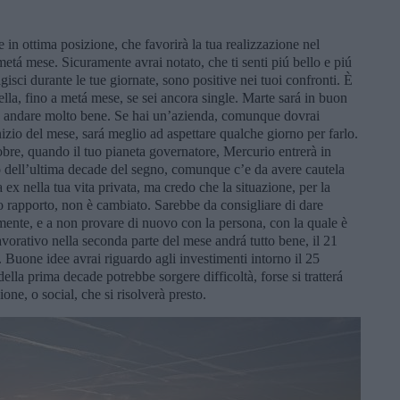
 in ottima posizione, che favorirà la tua realizzazione nel
etá mese. Sicuramente avrai notato, che ti senti piú bello e piú
agisci durante le tue giornate, sono positive nei tuoi confronti. È
la, fino a metá mese, se sei ancora single. Marte sará in buon
bbe andare molto bene. Se hai un’azienda, comunque dovrai
’inizio del mese, sará meglio ad aspettare qualche giorno per farlo.
tobre, quando il tuo pianeta governatore, Mercurio entrerà in
vo dell’ultima decade del segno, comunque c’e da avere cautela
 ex nella tua vita privata, ma credo che la situazione, per la
o rapporto, non è cambiato. Sarebbe da consigliare di dare
mente, e a non provare di nuovo con la persona, con la quale è
avorativo nella seconda parte del mese andrá tutto bene, il 21
. Buone idee avrai riguardo agli investimenti intorno il 25
ella prima decade potrebbe sorgere difficoltà, forse si tratterá
ne, o social, che si risolverà presto.