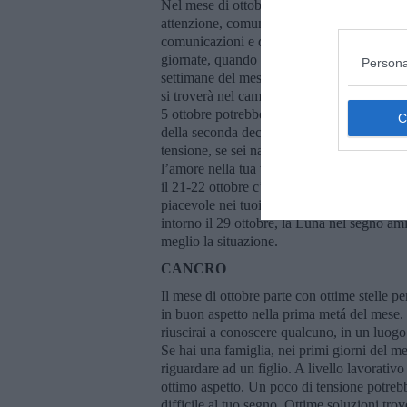
Nel mese di ottobre, a livello lavorativo, se
attenzione, comunque Mercurio, il tuo pian
comunicazioni e degli scritti sará in aspett
giornate, quando riuscirai a sistemare tutto 
Persona
settimane del mese saranno piú difficili, n
si troverà nel campo piú adatto dello zodiac
5 ottobre potrebbe essere una giornata critic
della seconda decade del segno, ma anche l
tensione, se sei nativo della terza decade
l’amore nella tua vita, se sei single, hai tut
il 21-22 ottobre c’e da procedere con prud
piacevole nei tuoi confronti. Se fossi nati
intorno il 29 ottobre, la Luna nel segno ami
meglio la situazione.
CANCRO
Il mese di ottobre parte con ottime stelle pe
in buon aspetto nella prima metá del mese.
riuscirai a conoscere qualcuno, in un luogo 
Se hai una famiglia, nei primi giorni del m
riguardare ad un figlio. A livello lavorativ
ottimo aspetto. Un poco di tensione potrebb
difficile al tuo segno. Ottime soluzioni tr