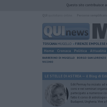
Questo sito contribuisce 
QUI
quotidiano online.
Percorso semplificat
TOSCANA
MUGELLO
FIRENZE
EMPOLESE
Home
Cronaca
Politica
Attualità
BARBERINO DI MUGELLO
BORGO SAN LORENZO
VICCHIO
LE STELLE DI ASTREA — il Blog di Ed
Edit Permay ha iniziato ad i
corsi e nei seminari organiz
partecipato a numerose conf
fatto il corso di astrologia 
Budapest, Ungheria. Vive a 