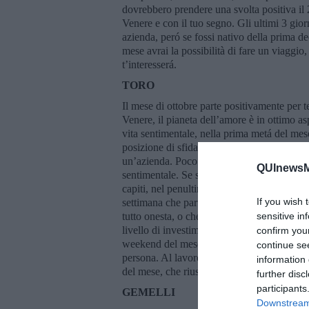
dovrebbero prendere una svolta positiva il 
Venere e con il tuo segno. Gli ultimi 3 gior
azienda, peró se fossi nativo della prima de
mese avrai la possibilità di fare un viaggio
t’interesserá.
TORO
Il mese di ottobre parte positivamente per t
Venere, il pianeta dell’amore è in ottimo a
vita sentimentale, nella prima metá del mes
posizione di sfida. Intorno il 10 ottobre dov
un’azienda. Poco prima di metá mese potrest
QUInewsMu
sentimentale. Se sei single, potresti conos
capiti, nel penultimo weekend del mese. Ne
If you wish 
settimana che parte il 20 ottobre, c’e una 
tutto onesta, o che cercherá di farsi avvalere
sensitive in
livello di investimento, non è il momento g
confirm you
weekend del mese, se sei single, potresti pr
continue se
persona. Al lavoro piccole problematiche ine
information 
del mese, che riuscirai a risolvere nei prim
further disc
participants
GEMELLI
Downstream 