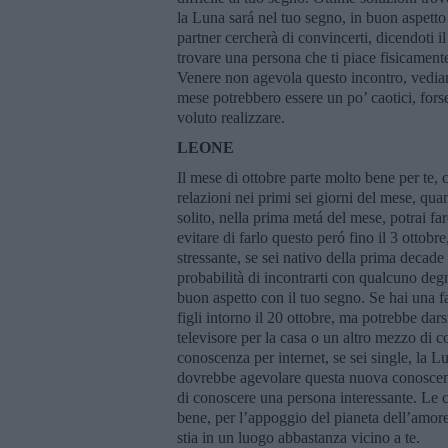
la Luna sará nel tuo segno, in buon aspetto c
partner cercherà di convincerti, dicendoti il 
trovare una persona che ti piace fisicamen
Venere non agevola questo incontro, vediam
mese potrebbero essere un po’ caotici, fors
voluto realizzare.
LEONE
Il mese di ottobre parte molto bene per te, c
relazioni nei primi sei giorni del mese, qua
solito, nella prima metá del mese, potrai f
evitare di farlo questo peró fino il 3 ottobr
stressante, se sei nativo della prima decade
probabilità di incontrarti con qualcuno deg
buon aspetto con il tuo segno. Se hai una fa
figli intorno il 20 ottobre, ma potrebbe da
televisore per la casa o un altro mezzo di
conoscenza per internet, se sei single, la 
dovrebbe agevolare questa nuova conoscenz
di conoscere una persona interessante. Le 
bene, per l’appoggio del pianeta dell’amore
stia in un luogo abbastanza vicino a te.