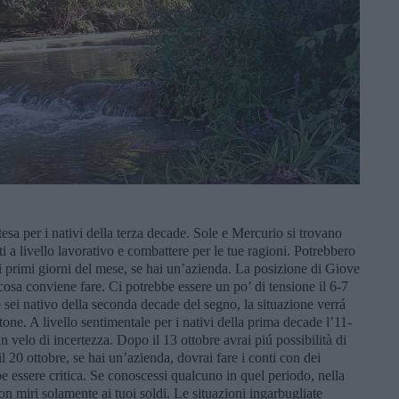
tesa per i nativi della terza decade. Sole e Mercurio si trovano
i a livello lavorativo e combattere per le tue ragioni. Potrebbero
 nei primi giorni del mese, se hai un’azienda. La posizione di Giove
cosa conviene fare. Ci potrebbe essere un po’ di tensione il 6-7
 sei nativo della seconda decade del segno, la situazione verrá
tone. A livello sentimentale per i nativi della prima decade l’11-
 velo di incertezza. Dopo il 13 ottobre avrai piú possibilità di
l 20 ottobre, se hai un’azienda, dovrai fare i conti con dei
e essere critica. Se conoscessi qualcuno in quel periodo, nella
non miri solamente ai tuoi soldi. Le situazioni ingarbugliate