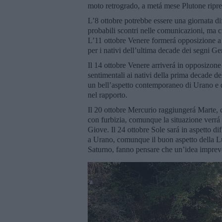
moto retrogrado, a metá mese Plutone ripren
L’8 ottobre potrebbe essere una giornata diff
probabili scontri nelle comunicazioni, ma ci
L’11 ottobre Venere formerá opposizione a
per i nativi dell’ultima decade dei segni Ge
Il 14 ottobre Venere arriverá in opposizone
sentimentali ai nativi della prima decade d
un bell’aspetto contemporaneo di Urano e d
nel rapporto.
Il 20 ottobre Mercurio raggiungerá Marte, 
con furbizia, comunque la situazione verrá tr
Giove. Il 24 ottobre Sole sará in aspetto di
a Urano, comunque il buon aspetto della Lu
Saturno, fanno pensare che un’idea impreve