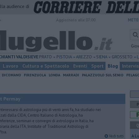
alla audience di
o
Aggiornato alle 07:00
METE
Gio
CHIANTI
VALDISIEVE
PRATO
PISTOIA
AREZZO
SIENA
GROSSETO
Lavoro
Cultura e Spettacolo
Eventi
Sport
Blog
Intervi
DICOMANO
FIRENZUOLA
LONDA
MARRADI
PALAZZUOLO SUL SENIO
PELAG
it Permay
nteressarsi di astrologia più di venti anni fa, ha studiato nei
zati dalla CIDA, Centro Italiano di Astrologia, ha
erenze, seminari e convegni di astrologia in Italia, ha
Q
oraria della ITA, Institute of Traditional Astrology di
Pisa.
Vedi tutti
A L