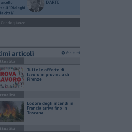
D'ARTE
Marcello
selli “Dialoghi
la città"
Condoglianze
imi articoli
Vedi tutti
ttualità
​Tutte le offerte di
lavoro in provincia di
Firenze
ttualità
L'odore degli incendi in
Francia arriva fino in
Toscana
ttualità