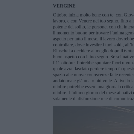
VERGINE
Ottobre inizia molto bene con te, con Giove
lavoro, e con Venere nel tuo segno, fino a m
potente del solito, le persone, con chi inter
il momento buono per trovare l’anima gemel
aspetto per tutto il mese, il lavoro dovre
controllare, dove investire i tuoi soldi, all
Riuscirai a decidere al meglio dopo il 6 ot
buon aspetto con il tuo segno. Se sei nati
l’11 ottobre. Potrebbe spuntare fuori un/una
quale avrai lasciato perdere tempo fa quest
spazio alle nuove conoscenze fatte recente
andato male giá una o piú volte. A livello l
ottobre potrebbe essere una giornata critica
ottobre. L’ultimo giorno del mese ai nativi d
solamente di disfunzione rete di comunicazio