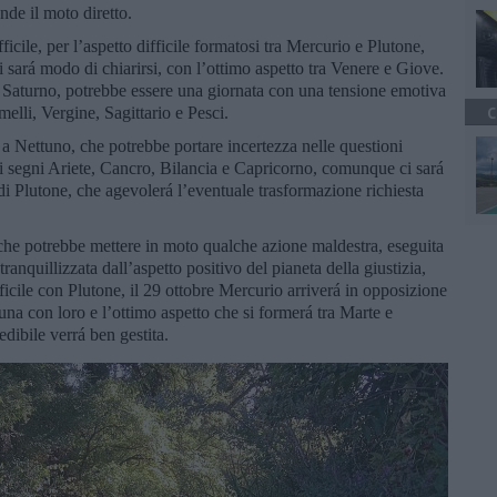
de il moto diretto.
icile, per l’aspetto difficile formatosi tra Mercurio e Plutone,
 sará modo di chiarirsi, con l’ottimo aspetto tra Venere e Giove.
 Saturno, potrebbe essere una giornata con una tensione emotiva
melli, Vergine, Sagittario e Pesci.
C
 a Nettuno, che potrebbe portare incertezza nelle questioni
ei segni Ariete, Cancro, Bilancia e Capricorno, comunque ci sará
i Plutone, che agevolerá l’eventuale trasformazione richiesta
che potrebbe mettere in moto qualche azione maldestra, eseguita
anquillizzata dall’aspetto positivo del pianeta della giustizia,
fficile con Plutone, il 29 ottobre Mercurio arriverá in opposizione
na con loro e l’ottimo aspetto che si formerá tra Marte e
dibile verrá ben gestita.