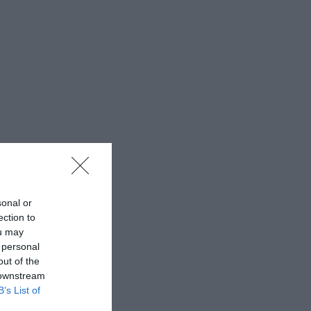
sonal or
ection to
ou may
 personal
out of the
 downstream
B’s List of