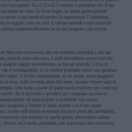
on vari pianeti. Tra il 21 e il 23 ottobre è probabile che il tuo
suo punto di vista. Se fossi single, in questi giorni potresti
te e anche il suo modo di parlare lo apprezzerai. Comunque,
o in seguito, cosa ne sará. L’ultimo martedi e mercoledí del
e dovrai cambiare direzione in un tuo progetto, che avresti
on Mercurio favorevole alle tue trattative aziendali e alle tue
ndo potresti avere successo. I soldi dovrebbero esserci piú del
are qualche saggio investimento, se hai un’azienda. Cerca di
e, che è sconsigliabile. Il 14 ottobre potrebbe essere una giornata
 del segno. A livello sentimentale, se sei single, avrai maggiore
no di nota, nella seconda parte del mese, quando Venere sará in
miglia, tutto bene, a parte di qualcosa da risolvere per conto dei
rsi anche che ti toccherá a spendere per comprare un nuovo
 comunicazione. In quel periodo è probabile una nuova
Luna congiunta a Venere in buon aspetto con il tuo segno
a. Anche nell’ultimo weekend del mese avrai alta probabiltá,
conoscenze che nascono in questi giorni, dovrebbero andare
, Venere, ed è molto probabile, che la persona che conoscerai,