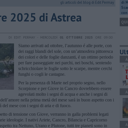
gli articoli del blog di Edit Permay
di 
Scar
bre 2025 di Astrea
con 
QUI
DI EDIT PERMAY - MERCOLEDÌ
01 OTTOBRE 2025
ORE 09:00
Siamo arrivati ad ottobre, l’autunno é alle porte, con
Ult
dei raggi blandi del sole, con un’atmosfera pittoresca
dei colori e delle foglie danzanti, é un ottimo periodo
A
per fare passeggiate nei parchi, nei boschi, sentendo
schricchiolare le foglie sotto le scarpe, mentre cerchi
funghi o cogli le castagne.
Per la presenza di Marte nel proprio segno, nello
Scorpione e per Giove in Cancro dovrebbero essere
A
agevolati molto i segni di acqua e anche i segni di
a dell’amore nella prima metá del mese sará in buon aspetto con i
á del mese con i segni di aria e di fuoco.
petto di tensione con Giove, verranno in galla problemi legati
varie ideologie. I nativi Ariete, Cancro, Bilancia e Capricorno
A
spetto tra Nettuno, Urano e Plutone, tutti tre pianeti sono in