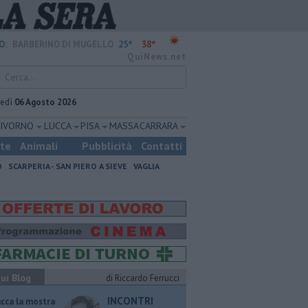
25°
38°
O:
BARBERINO DI MUGELLO
QuiNews.net
vedì
06 Agosto 2026
LIVORNO
LUCCA
PISA
MASSA CARRARA
ste
Animali
Pubblicità
Contatti
O
SCARPERIA - SAN PIERO A SIEVE
VAGLIA
ui Blog
di Riccardo Ferrucci
INCONTRI
ucca la mostra