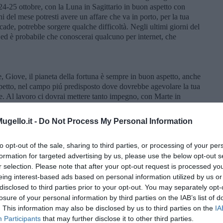
24-25 ottobre, con la Luna in Sagittario in buon aspetto con
ni del mese potresti avere un affare che va in porto, per la tua
cade, potrebbe sorgere qualche difficoltà. Negli ultimi giorni del
, ed è probabile che conoscerai qualcuno per internet, che
e, Giove, il pianeta della fortuna è sempre in buon aspetto, anche
spetto, nel campo piú predisposto dove dovrebbe agevolare la tua
e. Al lavoro ci dovrai mettere tanto impegno, con Marte in
rebbero andare bene le tue iniziative al lavoro, se hai
i prendere la decisione giusta, riguardo la tua relazione
gello.it -
Do Not Process My Personal Information
cere qualcuno nell’ambito lavorativo o in un luogo dove di solito
l lavoro dovrebbero essere giornate molto critiche inizio
to opt-out of the sale, sharing to third parties, or processing of your per
buona probabilità, che dovrai discutere con una persona non del
 a tutti i costi, prova ad evitare di cadere nella sua trappola. A
formation for targeted advertising by us, please use the below opt-out s
iusto, che tu proceda, almeno fino il 27 ottobre. Nell’ultimo
r selection. Please note that after your opt-out request is processed y
ovare un interesse fisica molto forte nei confronti di una
eing interest-based ads based on personal information utilized by us or
renti ai soldi potrebbero esserci all’inizio dell’ultima settimana
disclosed to third parties prior to your opt-out. You may separately opt-
i giorni di novembre.
losure of your personal information by third parties on the IAB’s list of
. This information may also be disclosed by us to third parties on the
IA
Participants
that may further disclose it to other third parties.