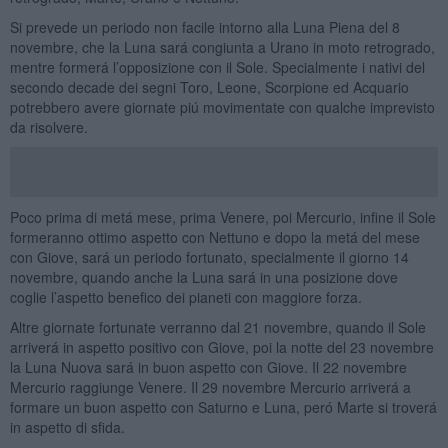
Si prevede un periodo non facile intorno alla Luna Piena del 8
novembre, che la Luna sará congiunta a Urano in moto retrogrado,
mentre formerá l’opposizione con il Sole. Specialmente i nativi del
secondo decade dei segni Toro, Leone, Scorpione ed Acquario
potrebbero avere giornate piú movimentate con qualche imprevisto
da risolvere.
Poco prima di metá mese, prima Venere, poi Mercurio, infine il Sole
formeranno ottimo aspetto con Nettuno e dopo la metá del mese
con Giove, sará un periodo fortunato, specialmente il giorno 14
novembre, quando anche la Luna sará in una posizione dove
coglie l’aspetto benefico dei pianeti con maggiore forza.
Altre giornate fortunate verranno dal 21 novembre, quando il Sole
arriverá in aspetto positivo con Giove, poi la notte del 23 novembre
la Luna Nuova sará in buon aspetto con Giove. Il 22 novembre
Mercurio raggiunge Venere. Il 29 novembre Mercurio arriverá a
formare un buon aspetto con Saturno e Luna, peró Marte si troverá
in aspetto di sfida.