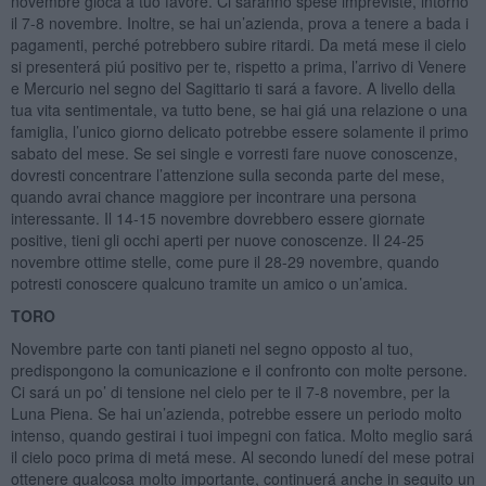
novembre gioca a tuo favore. Ci saranno spese impreviste, intorno
il 7-8 novembre. Inoltre, se hai un’azienda, prova a tenere a bada i
pagamenti, perché potrebbero subire ritardi. Da metá mese il cielo
si presenterá piú positivo per te, rispetto a prima, l’arrivo di Venere
e Mercurio nel segno del Sagittario ti sará a favore. A livello della
tua vita sentimentale, va tutto bene, se hai giá una relazione o una
famiglia, l’unico giorno delicato potrebbe essere solamente il primo
sabato del mese. Se sei single e vorresti fare nuove conoscenze,
dovresti concentrare l’attenzione sulla seconda parte del mese,
quando avrai chance maggiore per incontrare una persona
interessante. Il 14-15 novembre dovrebbero essere giornate
positive, tieni gli occhi aperti per nuove conoscenze. Il 24-25
novembre ottime stelle, come pure il 28-29 novembre, quando
potresti conoscere qualcuno tramite un amico o un’amica.
TORO
Novembre parte con tanti pianeti nel segno opposto al tuo,
predispongono la comunicazione e il confronto con molte persone.
Ci sará un po’ di tensione nel cielo per te il 7-8 novembre, per la
Luna Piena. Se hai un’azienda, potrebbe essere un periodo molto
intenso, quando gestirai i tuoi impegni con fatica. Molto meglio sará
il cielo poco prima di metá mese. Al secondo lunedí del mese potrai
ottenere qualcosa molto importante, continuerá anche in seguito un