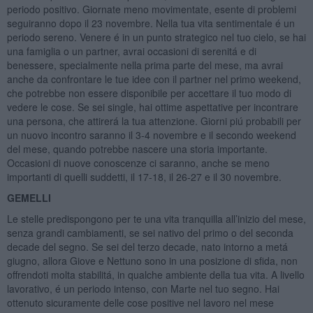
periodo positivo. Giornate meno movimentate, esente di problemi
seguiranno dopo il 23 novembre. Nella tua vita sentimentale é un
periodo sereno. Venere é in un punto strategico nel tuo cielo, se hai
una famiglia o un partner, avrai occasioni di serenitá e di
benessere, specialmente nella prima parte del mese, ma avrai
anche da confrontare le tue idee con il partner nel primo weekend,
che potrebbe non essere disponibile per accettare il tuo modo di
vedere le cose. Se sei single, hai ottime aspettative per incontrare
una persona, che attirerá la tua attenzione. Giorni piú probabili per
un nuovo incontro saranno il 3-4 novembre e il secondo weekend
del mese, quando potrebbe nascere una storia importante.
Occasioni di nuove conoscenze ci saranno, anche se meno
importanti di quelli suddetti, il 17-18, il 26-27 e il 30 novembre.
GEMELLI
Le stelle predispongono per te una vita tranquilla all’inizio del mese,
senza grandi cambiamenti, se sei nativo del primo o del seconda
decade del segno. Se sei del terzo decade, nato intorno a metá
giugno, allora Giove e Nettuno sono in una posizione di sfida, non
offrendoti molta stabilitá, in qualche ambiente della tua vita. A livello
lavorativo, é un periodo intenso, con Marte nel tuo segno. Hai
ottenuto sicuramente delle cose positive nel lavoro nel mese