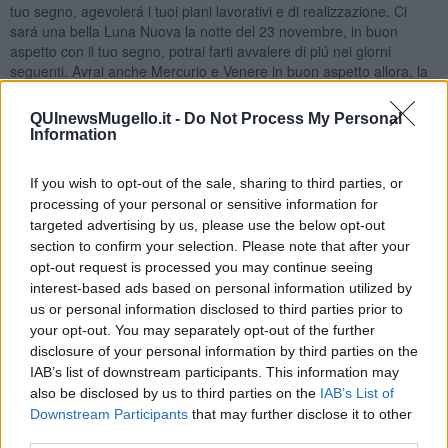
tuo segno, agevolerá i tuoi piani lavorativi e di realizzazione. Ci
sará una bella Luna Nuova la notte del 23 novembre, in buon
aspetto con il tuo segno, potrai farti avvalere di piú nei giorni
seguenti. Avrai anche Mercurio e Venere in buon aspetto allora, la
comunicazione nel lavoro e nella sfera privata migliorerá nei giorni
seguenti. Gli ultimi due giorni del mese ci sará uno sviluppo positivo
QUInewsMugello.it -
Do Not Process My Personal
di una situazione. A livello della tua vita sentimentale é un periodo
Information
abbastanza tranquillo, se hai una famiglia o un partner. É probabile
una piccola discussione con il tuo consorte, per il modo di gestire il
If you wish to opt-out of the sale, sharing to third parties, or
denaro, intorno l’8 novembre. Se sei single, e vorresti conoscere
processing of your personal or sensitive information for
una persona, avrai piú probabilitá di buona riuscita nella seconda
targeted advertising by us, please use the below opt-out
parte del mese. I giorni piú probabili per un incontro saranno il 20-
section to confirm your selection. Please note that after your
21 novembre, piú chance per trovare la persona giusta l’avrai dopo
opt-out request is processed you may continue seeing
la Luna Nuova, il 24-25 novembre e il 28-29 novembre.
interest-based ads based on personal information utilized by
SCORPIONE
us or personal information disclosed to third parties prior to
Il mese di novembre parte con ottime stelle per te. Mercurio e
your opt-out. You may separately opt-out of the further
Venere nel tuo segno agevoleranno le comunicazioni nel campo
disclosure of your personal information by third parties on the
lavorativo e sentimentale, nella prima metá del mese. Tante
IAB’s list of downstream participants. This information may
situazioni poco stabili potrai chiarire in tutti gli ambiti della tua vita. É
also be disclosed by us to third parties on the
IAB’s List of
probabile che devi prendere una decisione inerente alla famiglia,
Downstream Participants
that may further disclose it to other
nei primi giorni del mese. La Luna Piena del 8 novembre creerá
third parties.