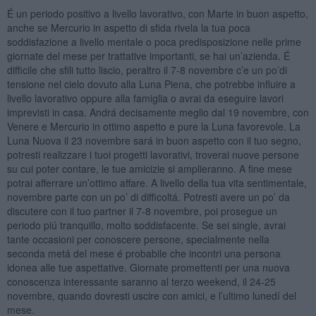
É un periodo positivo a livello lavorativo, con Marte in buon aspetto,
anche se Mercurio in aspetto di sfida rivela la tua poca
soddisfazione a livello mentale o poca predisposizione nelle prime
giornate del mese per trattative importanti, se hai un’azienda. É
difficile che sfili tutto liscio, peraltro il 7-8 novembre c’e un po’di
tensione nel cielo dovuto alla Luna Piena, che potrebbe influire a
livello lavorativo oppure alla famiglia o avrai da eseguire lavori
imprevisti in casa. Andrá decisamente meglio dal 19 novembre, con
Venere e Mercurio in ottimo aspetto e pure la Luna favorevole. La
Luna Nuova il 23 novembre sará in buon aspetto con il tuo segno,
potresti realizzare i tuoi progetti lavorativi, troverai nuove persone
su cui poter contare, le tue amicizie si amplieranno. A fine mese
potrai afferrare un’ottimo affare. A livello della tua vita sentimentale,
novembre parte con un po’ di difficoltá. Potresti avere un po’ da
discutere con il tuo partner il 7-8 novembre, poi prosegue un
periodo piú tranquillo, molto soddisfacente. Se sei single, avrai
tante occasioni per conoscere persone, specialmente nella
seconda metá del mese é probabile che incontri una persona
idonea alle tue aspettative. Giornate promettenti per una nuova
conoscenza interessante saranno al terzo weekend, il 24-25
novembre, quando dovresti uscire con amici, e l’ultimo lunedí del
mese.