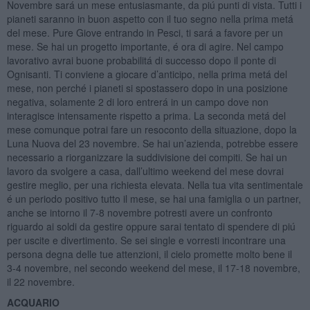
Novembre sará un mese entusiasmante, da piú punti di vista. Tutti i
pianeti saranno in buon aspetto con il tuo segno nella prima metá
del mese. Pure Giove entrando in Pesci, ti sará a favore per un
mese. Se hai un progetto importante, é ora di agire. Nel campo
lavorativo avrai buone probabilitá di successo dopo il ponte di
Ognisanti. Ti conviene a giocare d’anticipo, nella prima metá del
mese, non perché i pianeti si spostassero dopo in una posizione
negativa, solamente 2 di loro entrerá in un campo dove non
interagisce intensamente rispetto a prima. La seconda metá del
mese comunque potrai fare un resoconto della situazione, dopo la
Luna Nuova del 23 novembre. Se hai un’azienda, potrebbe essere
necessario a riorganizzare la suddivisione dei compiti. Se hai un
lavoro da svolgere a casa, dall’ultimo weekend del mese dovrai
gestire meglio, per una richiesta elevata. Nella tua vita sentimentale
é un periodo positivo tutto il mese, se hai una famiglia o un partner,
anche se intorno il 7-8 novembre potresti avere un confronto
riguardo ai soldi da gestire oppure sarai tentato di spendere di piú
per uscite e divertimento. Se sei single e vorresti incontrare una
persona degna delle tue attenzioni, il cielo promette molto bene il
3-4 novembre, nel secondo weekend del mese, il 17-18 novembre,
il 22 novembre.
ACQUARIO