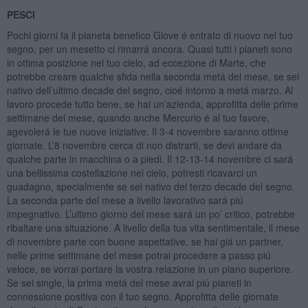
PESCI
Pochi giorni fa il pianeta benefico Giove é entrato di nuovo nel tuo
segno, per un mesetto ci rimarrá ancora. Quasi tutti i pianeti sono
in ottima posizione nel tuo cielo, ad eccezione di Marte, che
potrebbe creare qualche sfida nella seconda metá del mese, se sei
nativo dell’ultimo decade del segno, cioé intorno a metá marzo. Al
lavoro procede tutto bene, se hai un’azienda, approfitta delle prime
settimane del mese, quando anche Mercurio é al tuo favore,
agevolerá le tue nuove iniziative. Il 3-4 novembre saranno ottime
giornate. L’8 novembre cerca di non distrarti, se devi andare da
qualche parte in macchina o a piedi. Il 12-13-14 novembre ci sará
una bellissima costellazione nel cielo, potresti ricavarci un
guadagno, specialmente se sei nativo del terzo decade del segno.
La seconda parte del mese a livello lavorativo sará piú
impegnativo. L’ultimo giorno del mese sará un po’ critico, potrebbe
ribaltare una situazione. A livello della tua vita sentimentale, il mese
di novembre parte con buone aspettative, se hai giá un partner,
nelle prime settimane del mese potrai procedere a passo piú
veloce, se vorrai portare la vostra relazione in un piano superiore.
Se sei single, la prima metá del mese avrai piú pianeti in
connessione positiva con il tuo segno. Approfitta delle giornate