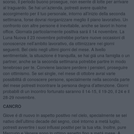
scorso, il periodo buono prosegue, non esente di lotte per arrivare
al traguardo. Se hai un’azienda, potresti avere qualche
accorgimento per il tuo personale, intorno all’inizio della seconda
settimana, forse dovrai riorganizzare meglio il piano lavorativo. Un
confronto con altre persone é inevitabile, anche se lavori in home
office. Giornata particolarmente positiva sará il 14 novembre. La
Luna Nuova il 23 novembre potrebbe portare nuove occasioni di
conoscenze nell’ambito lavorativo, da ottimizzare nei giorni
seguenti. Bel cielo negli ultimi giorni del mese. A livello
sentimentale, la situazione é tranquilla, se hai giá una famiglia o un
partner, anche se la seconda settimana potrebbe partire in modo
tenebroso per te. Conviene lasciare perdere i pensieri, proseguire
con ottimismo. Se sei single, nel mese di ottobre avrai varie
possibilitá di conoscere persone, specialmente nella seconda parte
del mese potresti incontrare la persona degna d’attenzione. Giorni
probabili di un incontro fortunato saranno il 14-15, il 19-20, il 24 e il
28-29 novembre.
CANCRO
Giove é di nuovo in aspetto positivo nel cielo, specialmente se sei
nativo dell’ultimo decade del segno, cioé intorno a metá luglio,
potresti avvertire i suoi influssi positivi per la tua vita. Inoltre, pure
Mercurio e Venere sono in ottimo aspetto fino a metá mese. A