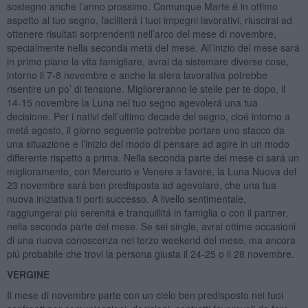
sostegno anche l’anno prossimo. Comunque Marte é in ottimo
aspetto al tuo segno, faciliterá i tuoi impegni lavorativi, riuscirai ad
ottenere risultati sorprendenti nell’arco del mese di novembre,
specialmente nella seconda metá del mese. All’inizio del mese sará
in primo piano la vita famigliare, avrai da sistemare diverse cose,
intorno il 7-8 novembre e anche la sfera lavorativa potrebbe
risentire un po’ di tensione. Miglioreranno le stelle per te dopo, il
14-15 novembre la Luna nel tuo segno agevolerá una tua
decisione. Per i nativi dell’ultimo decade del segno, cioé intorno a
metá agosto, il giorno seguente potrebbe portare uno stacco da
una situazione e l’inizio del modo di pensare ad agire in un modo
differente rispetto a prima. Nella seconda parte del mese ci sará un
miglioramento, con Mercurio e Venere a favore, la Luna Nuova del
23 novembre sará ben predisposta ad agevolare, che una tua
nuova iniziativa ti porti successo. A livello sentimentale,
raggiungerai piú serenitá e tranquillitá in famiglia o con il partner,
nella seconda parte del mese. Se sei single, avrai ottime occasioni
di una nuova conoscenza nel terzo weekend del mese, ma ancora
piú probabile che trovi la persona giusta il 24-25 o il 28 novembre.
VERGINE
Il mese di novembre parte con un cielo ben predisposto nei tuoi