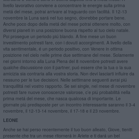
livello lavorativo conviene a concentrare le energie sulla prima
metá del mese, potrai arrivare al traguardo con facilitá. Il 12-13
novembre la Luna sará nel tuo segno, dovrebbe portare bene.
Anche poco dopo della metá del mese potrai ottenere molto, con
diversi pianeti in una posizione buona rispetto al tuo cielo natale.
Poi prosegue un periodo piú blando. A fine mese un buon
investimento potresti fare, con i dovuti accorgimenti. A livello della
vita sentimentale, é un periodo positivo, con Venere in ottima
posizione nel cielo nelle prime due settimane del mese. Solamente
nei giorni intorno alla Luna Piena del 8 novembre potresti avere
qualche discussione con il partner, puó essere che la tua o la sua
amicizia sia contraria alla vostra storia. Non devi lasciarti influire da
nessuno per le tue decisioni. Nelle settimane seguenti avrai piú
tranquillitá nel vostro rapporto. Se sei single, nel mese di novembre
potresti fare nuove conoscenze valorose, c’e piú probabilitá nella
prima metá del mese, che nasca qualcosa di importante. Le
giornate piú predisposte per un incontro interessante saranno il 3-4
novembre, il 12-13-14 novembre, il 17-18 e il 23 novembre.
LEONE
Anche se hai perso recentemente il tuo buon alleato, Giove, tieniti
presente che tra un mese ritornerá in Ariete e ti dará un bel