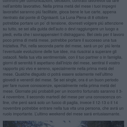
confronti per comunicazioni, decisioni, contratti favorevoli da fare
nell’ambito lavorativo. Nella prima metá del mese i tuoi impegni
lavorativi saranno piú facilitate, gioca bene le tue carte, appena
rientrato dal ponte di Ognisanti. La Luna Piena di 8 ottobre
potrebbe portare un po’ di tensione, dovresti volgere piú attenzione
su tutto, se sei alla guida dell’auto o devi raggiungere un luogo a
piedi, evita che i sovrappensieri ti distraggano. Bel cielo per il lavoro
poco prima di metá mese, potrebbe portare il successo una tua
iniziativa. Poi, nella seconda parte del mese, sará un po’ piú lenta
l’eventuale evoluzione delle tue idee, ma riuscirai a superare gli
ostacoli. Nella tua vita sentimentale, con il tuo partner o in famiglia,
giorni di serenitá ti aspettano dall’inizio del mese, sentirai il vostro
rapporto piú vivo e sereno, specialmente nella prima metá del
mese. Qualche disguido ci potrá essere solamente nell’ultimo
giovedi e venerdí del mese. Se sei single, ora é un buon periodo
per fare nuove conoscenze, specialmente nella prima metá del
mese. Giornate piú probabili per un incontro fortunato saranno il 3-
4 novembre, il secondo martedí del mese per una conoscenza on-
line, che peró sará solo un fuoco di paglia, invece il 12-13 o il 14
novembre potrebbe entrare nella tua vita una persona, che avrá un
ruolo importante. L’ultimo weekend del mese sará entusiasmante.