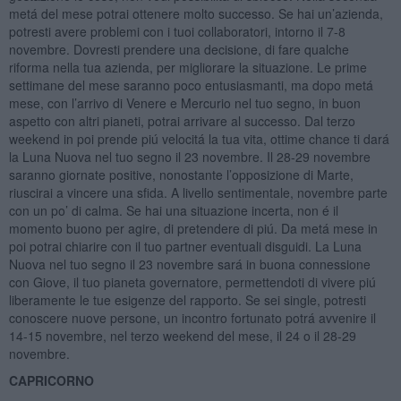
metá del mese potrai ottenere molto successo. Se hai un’azienda,
potresti avere problemi con i tuoi collaboratori, intorno il 7-8
novembre. Dovresti prendere una decisione, di fare qualche
riforma nella tua azienda, per migliorare la situazione. Le prime
settimane del mese saranno poco entusiasmanti, ma dopo metá
mese, con l’arrivo di Venere e Mercurio nel tuo segno, in buon
aspetto con altri pianeti, potrai arrivare al successo. Dal terzo
weekend in poi prende piú velocitá la tua vita, ottime chance ti dará
la Luna Nuova nel tuo segno il 23 novembre. Il 28-29 novembre
saranno giornate positive, nonostante l’opposizione di Marte,
riuscirai a vincere una sfida. A livello sentimentale, novembre parte
con un po’ di calma. Se hai una situazione incerta, non é il
momento buono per agire, di pretendere di piú. Da metá mese in
poi potrai chiarire con il tuo partner eventuali disguidi. La Luna
Nuova nel tuo segno il 23 novembre sará in buona connessione
con Giove, il tuo pianeta governatore, permettendoti di vivere piú
liberamente le tue esigenze del rapporto. Se sei single, potresti
conoscere nuove persone, un incontro fortunato potrá avvenire il
14-15 novembre, nel terzo weekend del mese, il 24 o il 28-29
novembre.
CAPRICORNO