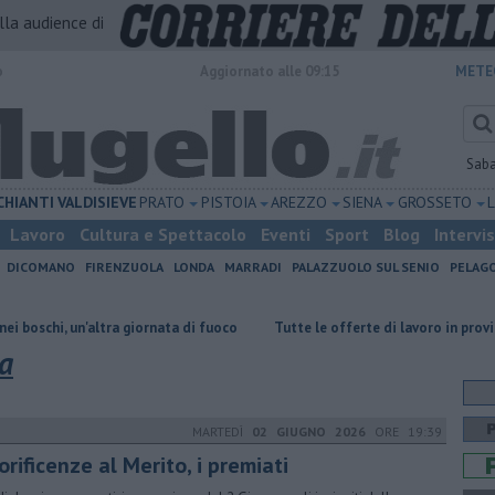
alla audience di
o
Aggiornato alle 09:15
METE
Sab
CHIANTI
VALDISIEVE
PRATO
PISTOIA
AREZZO
SIENA
GROSSETO
Lavoro
Cultura e Spettacolo
Eventi
Sport
Blog
Intervi
DICOMANO
FIRENZUOLA
LONDA
MARRADI
PALAZZUOLO SUL SENIO
PELAG
ltra giornata di fuoco
​Tutte le offerte di lavoro in provincia di Firenze
a
MARTEDÌ
02 GIUGNO 2026
ORE 19:39
rificenze al Merito, i premiati