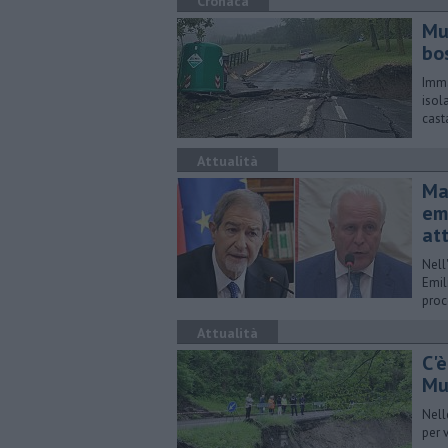
Cronaca
Mug
bo
Imma
isol
cast
Attualità
Ma
em
at
Nell
Emil
proc
Attualità
C'è
Mu
Nell
per 