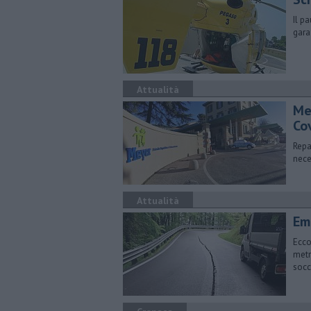
Il p
gara
Attualità
Mey
Co
Repa
nece
Attualità
​E
Ecco
metr
socc