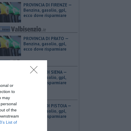
PROVINCIA DI FIRENZE — ​
Benzina, gasolio, gpl,
ecco dove risparmiare
PROVINCIA DI PRATO — ​
Benzina, gasolio, gpl,
ecco dove risparmiare
PROVINCIA DI SIENA — ​
Benzina, gasolio, gpl,
ecco dove risparmiare
sonal or
ection to
ou may
 personal
PROVINCIA DI PISTOIA — ​
out of the
Benzina, gasolio, gpl,
ecco dove risparmiare
 downstream
B’s List of