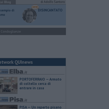
ui Blog
di Adolfo Santoro
DISINCANTATO
esempio di
ismo
Condoglianze
etwork QUInews
PORTOFERRAIO — Armato
di coltello cerca di
entrare in casa
PISA — Un reperto pisano