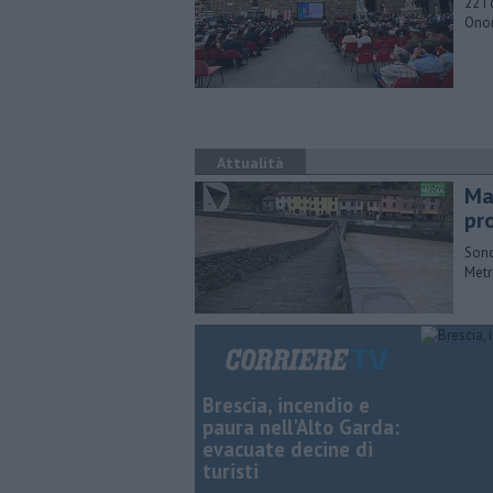
22 i
Onor
Attualità
Ma
pr
Sono
Metr
Brescia, incendio e
paura nell'Alto Garda:
evacuate decine di
turisti