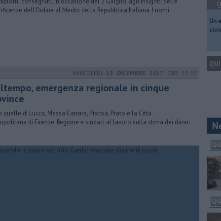
 diplomi consegnati, in occasione del 2 Giugno, agli insigniti delle
Q
ificenze dell’Ordine al Merito della Repubblica Italiana. I nomi
​Un 
civ
QUI
MERCOLEDÌ
13 DICEMBRE 2017
ORE 15:55
ltempo, emergenza regionale in cinque
ovince
 quelle di Lucca, Massa Carrara, Pistoia, Prato e la Città
opolitana di Firenze. Regione e sindaci al lavoro sulla stima dei danni
N