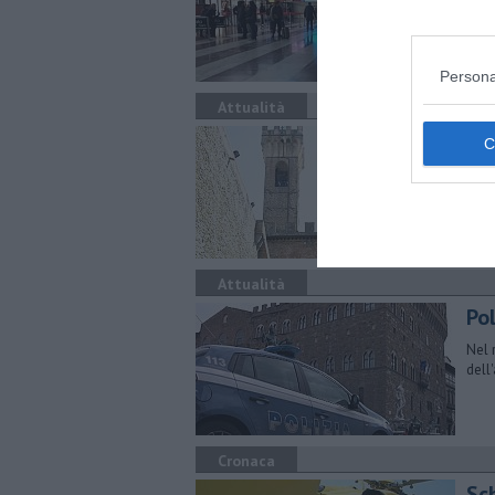
prov
Persona
Attualità
​Co
Il C
segu
Attualità
Pol
Nel 
dell
Cronaca
Sc