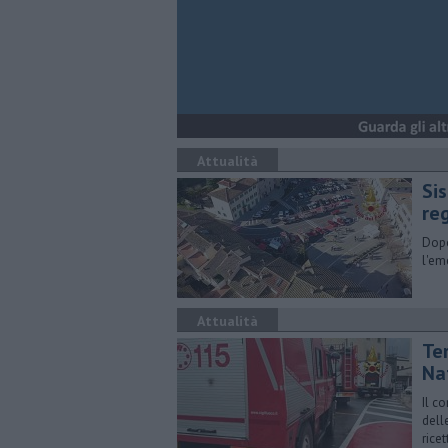
Attualità
Si
re
Dopo
l'em
Attualità
Te
Na
Il c
dell
ricet