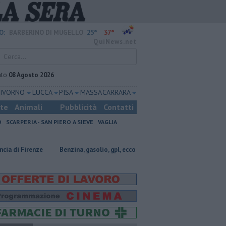
25°
37°
O:
BARBERINO DI MUGELLO
QuiNews.net
ato
08 Agosto 2026
LIVORNO
LUCCA
PISA
MASSA CARRARA
ste
Animali
Pubblicità
Contatti
O
SCARPERIA - SAN PIERO A SIEVE
VAGLIA
​Benzina, gasolio, gpl, ecco dove risparmiare
Notte di fuoco e il bo