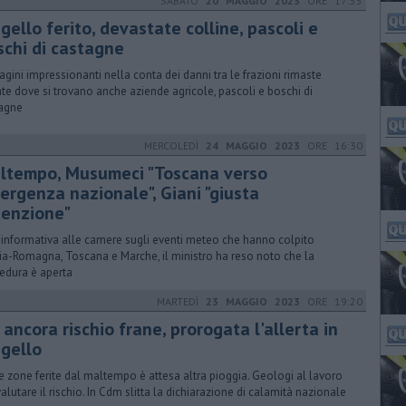
SABATO
20 MAGGIO 2023
ORE 17:55
ello ferito, devastate colline, pascoli e
schi di castagne
gini impressionanti nella conta dei danni tra le frazioni rimaste
ate dove si trovano anche aziende agricole, pascoli e boschi di
agne
MERCOLEDÌ
24 MAGGIO 2023
ORE 16:30
ltempo, Musumeci "Toscana verso
ergenza nazionale", Giani "giusta
tenzione"
'informativa alle camere sugli eventi meteo che hanno colpito
ia-Romagna, Toscana e Marche, il ministro ha reso noto che la
edura è aperta
MARTEDÌ
23 MAGGIO 2023
ORE 19:20
 ancora rischio frane, prorogata l'allerta in
gello
e zone ferite dal maltempo è attesa altra pioggia. Geologi al lavoro
valutare il rischio. In Cdm slitta la dichiarazione di calamità nazionale