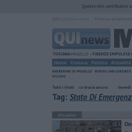
Questo sito contribuisce 
QUI
quotidiano online.
Percorso semplificat
TOSCANA
MUGELLO
FIRENZE
EMPOLESE
Home
Cronaca
Politica
Attualità
BARBERINO DI MUGELLO
BORGO SAN LORENZO
VICCHIO
re
Notte di fuoco e il bosco brucia ancora
Tutti i titoli:
Incendi nei boschi, un'a
Tag:
Stato Di Emergenz
Attualità
Ono