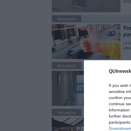
rico
Attualità
Ri
pa
La C
alte
Attualità
QUInewsMu
Cov
Sono
If you wish 
team
sensitive in
confirm you
continue se
information 
Attualità
further disc
L'
participants
Downstream 
Cance