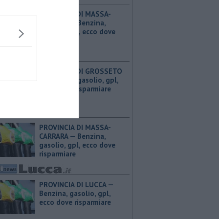
PROVINCIA DI MASSA-
CARRARA — ​Benzina,
gasolio, gpl, ecco dove
risparmiare
PROVINCIA DI GROSSETO
— ​Benzina, gasolio, gpl,
ecco dove risparmiare
PROVINCIA DI MASSA-
CARRARA — ​Benzina,
gasolio, gpl, ecco dove
risparmiare
PROVINCIA DI LUCCA — ​
Benzina, gasolio, gpl,
ecco dove risparmiare