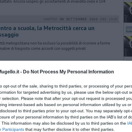
ntattato. Ancora sospesi gli accertamenti di invalidità civile e 104
MARTEDÌ
08 SETTEMBRE 2020
ORE 10:01
entro a scuola, la Metrocittà cerca un
ssaggio
ittà metropolitana non ha escluso la possibilità di ricorrere a forme
rnative di trasporto come accordi con soggetti privati
VENERDÌ
16 OTTOBRE 2020
ORE 18:08
gello.it -
Do Not Process My Personal Information
id, 220 positivi nelle rsa della Asl centro
 163 gli ospiti risultati positivi durante il monitoraggio effettuato dal
to opt-out of the sale, sharing to third parties, or processing of your per
 di specialisti composto da geriatri, medici ed infermieri
formation for targeted advertising by us, please use the below opt-out s
r selection. Please note that after your opt-out request is processed y
eing interest-based ads based on personal information utilized by us or
disclosed to third parties prior to your opt-out. You may separately opt-
SABATO
02 GENNAIO 2021
ORE 10:15
losure of your personal information by third parties on the IAB’s list of
emergenza Covid ferma i treni regionali
. This information may also be disclosed by us to third parties on the
IA
Participants
that may further disclose it to other third parties.
llazioni e sostituzioni per contrastare il diffondersi del virus. Il