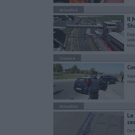
Attualità
Il
Sh
Dopo
sind
tos
Cronaca
Co
Supe
ross
Attualità
Le
se
Chi 