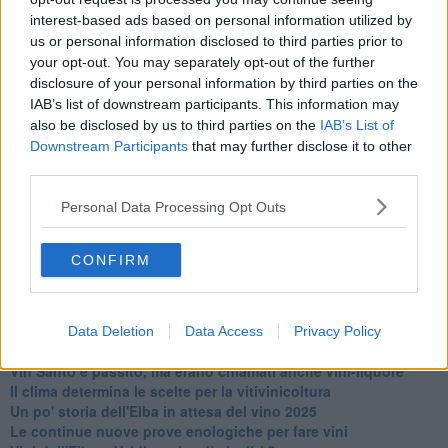
interest-based ads based on personal information utilized by
us or personal information disclosed to third parties prior to
your opt-out. You may separately opt-out of the further
disclosure of your personal information by third parties on the
Ti potrebbe interessare anche:
IAB’s list of downstream participants. This information may
also be disclosed by us to third parties on the
IAB’s List of
Articoli dal Blog “Vignaioli e vini” di Nadio Stronchi
Downstream Participants
that may further disclose it to other
third parties.
​Che “Odissea sia”
Scuola di vita e creatività
Personal Data Processing Opt Outs
​La volontà di essere “primi”
Norme viticole e enologiche che miglioreranno la qualità
​I vini della Maremma si stanno arricchendo
CONFIRM
Vino, il clima ci mette alle “corde”
Il terroir necessario per il vino del futuro
​Vino di uva di Malvasia Istriana: in Maremma usata poco
​Libreria antiquaria e il “vino scritto”
Data Deletion
Data Access
Privacy Policy
​Viticoltura e vini: il Manzoni che non ti aspetti
​Vin Santo e passito, ma erano chiamati anche vini-liquore
Il clima determina le scelte per la vitivinicoltura
Un po' storia dell'Elba in attesa del vino 2025
Le continue nuove prove enologiche per fare vini