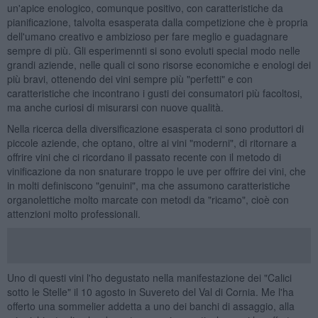
un'apice enologico, comunque positivo, con caratteristiche da
pianificazione, talvolta esasperata dalla competizione che è propria
dell'umano creativo e ambizioso per fare meglio e guadagnare
sempre di più. Gli esperimennti si sono evoluti special modo nelle
grandi aziende, nelle quali ci sono risorse economiche e enologi dei
più bravi, ottenendo dei vini sempre più "perfetti" e con
caratteristiche che incontrano i gusti dei consumatori più facoltosi,
ma anche curiosi di misurarsi con nuove qualità.
Nella ricerca della diversificazione esasperata ci sono produttori di
piccole aziende, che optano, oltre ai vini "moderni", di ritornare a
offrire vini che ci ricordano il passato recente con il metodo di
vinificazione da non snaturare troppo le uve per offrire dei vini, che
in molti definiscono "genuini", ma che assumono caratteristiche
organolettiche molto marcate con metodi da "ricamo", cioè con
attenzioni molto professionali.
Uno di questi vini l'ho degustato nella manifestazione dei "Calici
sotto le Stelle" il 10 agosto in Suvereto del Val di Cornia. Me l'ha
offerto una sommelier addetta a uno dei banchi di assaggio, alla