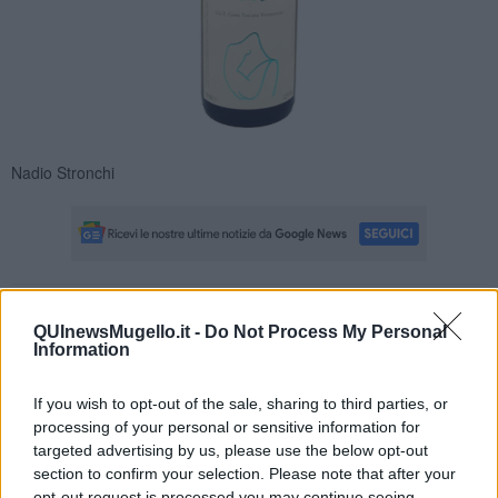
Nadio Stronchi
Se vuoi leggere le notizie principali della Toscana iscriviti alla
QUInewsMugello.it -
Do Not Process My Personal
Newsletter QUInews - ToscanaMedia.
Arriva gratis tutti i giorni
Information
alle 20:00 direttamente nella tua casella di posta.
Basta cliccare
QUI
If you wish to opt-out of the sale, sharing to third parties, or
processing of your personal or sensitive information for
Fotogallery
targeted advertising by us, please use the below opt-out
section to confirm your selection. Please note that after your
opt-out request is processed you may continue seeing