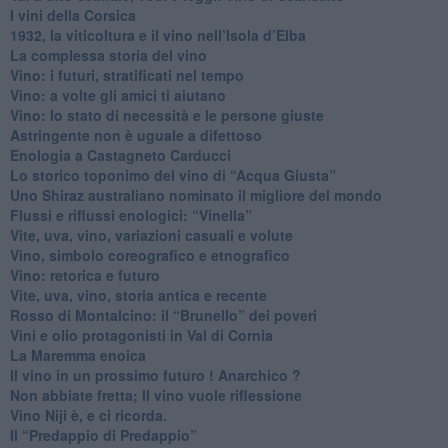
​I vini della Corsica
​1932, la viticoltura e il vino nell’Isola d’Elba
​La complessa storia del vino
​Vino: i futuri, stratificati nel tempo
Vino: a volte gli amici ti aiutano
Vino: lo stato di necessità e le persone giuste
​Astringente non è uguale a difettoso
Enologia a Castagneto Carducci
Lo storico toponimo del vino di “Acqua Giusta”
Uno Shiraz australiano nominato il migliore del mondo
​Flussi e riflussi enologici: “Vinella”
Vite, uva, vino, variazioni casuali e volute
Vino, simbolo coreografico e etnografico
​Vino: retorica e futuro
​Vite, uva, vino, storia antica e recente
​Rosso di Montalcino: il “Brunello” dei poveri
Vini e olio protagonisti in Val di Cornia
​La Maremma enoica
Il vino in un prossimo futuro ! Anarchico ?
​Non abbiate fretta; Il vino vuole riflessione
​Vino Niji è, e ci ricorda.
Il “Predappio di Predappio”