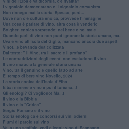
Vini dell'Elba e Valdicornia, c'è rivalità?
​I vignaiolo democristano e il vignaiolo comunista
​Non rinnego mai la storia. Spesso, però...
​Dove non c’è cultura enoica, provvede l’immagine
​Una cosa è parlare di vino, altra cosa è venderlo
Bolgheri enoica sorprende: nel bene e nel male
​Quando parli di vino non puoi ignorare la storia umana, ma...
Uva e vino all’Isola del Giglio, mancano ancora due aspetti
​Vino!...e bevanda dealcolizzata
​Dal testo: ” il Vino, tra il sacro e il profano”
Le contraddizioni degli eventi non escludono il vino
​Il vino incrocia la generale storia umana
Vino: tra il genuino e quello fatto ad arte
E’ tempo di bere vino Novello, 2024
La storia enoica dell’Isola d’Elba
Elba: miniere e vino e poi il turismo...!
​Gli enologi? Ci vogliono! Ma...!
​Il vino e la Bibbia
​Il vino e la “Critica”
Sergio Romano e il vino
​Storia enologica e concorsi sui vini odierni
Fiumi di parole sul vino
​Vai a uno scaffale, vedi e leggi: vino di Scansano