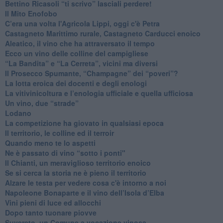
Bettino Ricasoli “ti scrivo” lasciali perdere!
Il Mito Enofobo
​C’era una volta l'Agricola Lippi, oggi c'è Petra
​Castagneto Marittimo rurale, Castagneto Carducci enoico
Aleatico, il vino che ha attraversato il tempo
Ecco un vino delle colline del campigliese
“La Bandita” e “La Cerreta”, vicini ma diversi
​Il Prosecco Spumante, “Champagne” dei “poveri”?
​La lotta eroica dei docenti e degli enologi
​La vitivinicoltura e l’enologia ufficiale e quella ufficiosa
​Un vino, due “strade”
Lodano
​La competizione ha giovato in qualsiasi epoca
Il territorio, le colline ed il terroir
Quando meno te lo aspetti
​Ne è passato di vino “sotto i ponti"
​Il Chianti, un meraviglioso territorio enoico
​Se si cerca la storia ne è pieno il territorio
Alzare le testa per vedere cosa c'è intorno a noi
​Napoleone Bonaparte e il vino dell’Isola d’Elba
Vini pieni di luce ed allocchi
Dopo tanto tuonare piovve
Suvereto, un Comune a vocazione vinosa