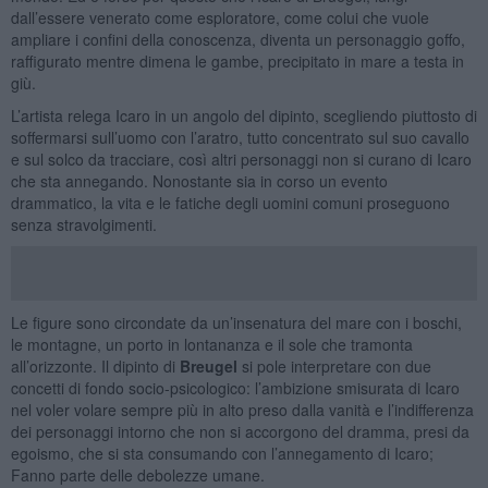
dall’essere venerato come esploratore, come colui che vuole
ampliare i confini della conoscenza, diventa un personaggio goffo,
raffigurato mentre dimena le gambe, precipitato in mare a testa in
giù.
L’artista relega Icaro in un angolo del dipinto, scegliendo piuttosto di
soffermarsi sull’uomo con l’aratro, tutto concentrato sul suo cavallo
e sul solco da tracciare, così altri personaggi non si curano di Icaro
che sta annegando. Nonostante sia in corso un evento
drammatico, la vita e le fatiche degli uomini comuni proseguono
senza stravolgimenti.
Le figure sono circondate da un’insenatura del mare con i boschi,
le montagne, un porto in lontananza e il sole che tramonta
all’orizzonte. Il dipinto di
Breugel
si pole interpretare con due
concetti di fondo socio-psicologico: l’ambizione smisurata di Icaro
nel voler volare sempre più in alto preso dalla vanità e l’indifferenza
dei personaggi intorno che non si accorgono del dramma, presi da
egoismo, che si sta consumando con l’annegamento di Icaro;
Fanno parte delle debolezze umane.