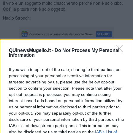
Il vino è un soggetto molto chiaccherato perché non è solo cibo.
Così la pittura non è solo oggetto.
Nadio Stronchi
QUInewsMugello.it -
Do Not Process My Personal
Information
Se vuoi leggere le notizie principali della Toscana iscriviti alla
Newsletter QUInews - ToscanaMedia.
Arriva gratis tutti i giorni
alle 20:00 direttamente nella tua casella di posta.
If you wish to opt-out of the sale, sharing to third parties, or
processing of your personal or sensitive information for
Basta cliccare
QUI
targeted advertising by us, please use the below opt-out
Ti potrebbe interessare anche:
section to confirm your selection. Please note that after your
opt-out request is processed you may continue seeing
Articoli dal Blog “Vignaioli e vini” di Nadio Stronchi
interest-based ads based on personal information utilized by
​Che “Odissea sia”
us or personal information disclosed to third parties prior to
Scuola di vita e creatività
your opt-out. You may separately opt-out of the further
​La volontà di essere “primi”
disclosure of your personal information by third parties on the
Norme viticole e enologiche che miglioreranno la qualità
IAB’s list of downstream participants. This information may
​I vini della Maremma si stanno arricchendo
also be disclosed by us to third parties on the
IAB’s List of