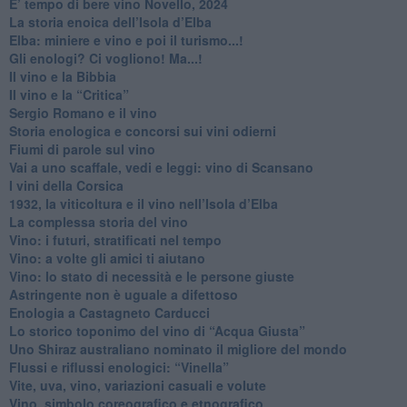
E’ tempo di bere vino Novello, 2024
La storia enoica dell’Isola d’Elba
Elba: miniere e vino e poi il turismo...!
​Gli enologi? Ci vogliono! Ma...!
​Il vino e la Bibbia
​Il vino e la “Critica”
Sergio Romano e il vino
​Storia enologica e concorsi sui vini odierni
Fiumi di parole sul vino
​Vai a uno scaffale, vedi e leggi: vino di Scansano
​I vini della Corsica
​1932, la viticoltura e il vino nell’Isola d’Elba
​La complessa storia del vino
​Vino: i futuri, stratificati nel tempo
Vino: a volte gli amici ti aiutano
Vino: lo stato di necessità e le persone giuste
​Astringente non è uguale a difettoso
Enologia a Castagneto Carducci
Lo storico toponimo del vino di “Acqua Giusta”
Uno Shiraz australiano nominato il migliore del mondo
​Flussi e riflussi enologici: “Vinella”
Vite, uva, vino, variazioni casuali e volute
Vino, simbolo coreografico e etnografico