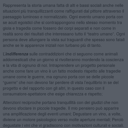
Rappresenta la storia umana fatta di alti e bassi sociali anche nelle
situazioni più tranquillizzanti come raffigurati dal pittore attraverso il
paesaggio luminoso e normalizzato. Ogni evento umano porta con
se acuti egoistici che si contrappongono nello stesso momento tra
gioia e tragedia come fossero dei corpi separati e non come in
realtà sono dei risultati che interessano tutto il “teatro umano”. Ogni
persona deve allungare la vista sui traguardi che spesso sono fatali
anche se le apparenze iniziali non turbano più di tanto.
L’
indifferenza
sulle contraddizioni che ci seguono come animali
addomesticati che un giorno si rivolteranno mordendo la coscienza
e la vita di ognuno di noi. Intraprendere un progetto personale
anche come fare un vino è un fatto modesto rispetto alle tragedie
umane come le guerre, ma ognuno porta con se delle piccole
“guerre” che non devono far perdere di vista l’equilibrio in se del
progetto e del rapporto con gli altri, in questo caso con il
consumatore-spettatore che esige chiarezza e rispetto;
Attenzioni reciproche portano tranquillità con dei giudizi che non
devono sfociare in piccole tragedie. Il mio pensiero può apparire
una amplificazione degli eventi umani; Degustare un vino, a volte,
diviene un motore psicologico verso molte aperture mentali; Perciò
degustate i vini che vi gradiscono con motivazioni culturali e sociali.