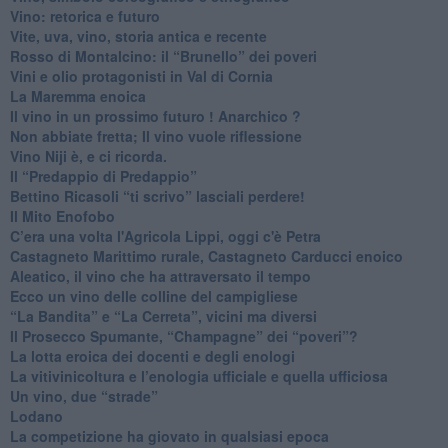
​Vino: retorica e futuro
​Vite, uva, vino, storia antica e recente
​Rosso di Montalcino: il “Brunello” dei poveri
Vini e olio protagonisti in Val di Cornia
​La Maremma enoica
Il vino in un prossimo futuro ! Anarchico ?
​Non abbiate fretta; Il vino vuole riflessione
​Vino Niji è, e ci ricorda.
Il “Predappio di Predappio”
Bettino Ricasoli “ti scrivo” lasciali perdere!
Il Mito Enofobo
​C’era una volta l'Agricola Lippi, oggi c'è Petra
​Castagneto Marittimo rurale, Castagneto Carducci enoico
Aleatico, il vino che ha attraversato il tempo
Ecco un vino delle colline del campigliese
“La Bandita” e “La Cerreta”, vicini ma diversi
​Il Prosecco Spumante, “Champagne” dei “poveri”?
​La lotta eroica dei docenti e degli enologi
​La vitivinicoltura e l’enologia ufficiale e quella ufficiosa
​Un vino, due “strade”
Lodano
​La competizione ha giovato in qualsiasi epoca