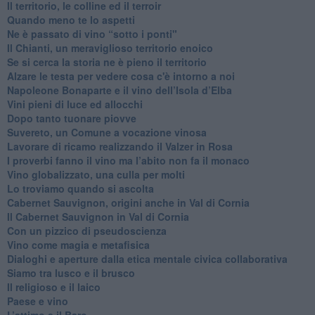
Il territorio, le colline ed il terroir
Quando meno te lo aspetti
​Ne è passato di vino “sotto i ponti"
​Il Chianti, un meraviglioso territorio enoico
​Se si cerca la storia ne è pieno il territorio
Alzare le testa per vedere cosa c'è intorno a noi
​Napoleone Bonaparte e il vino dell’Isola d’Elba
Vini pieni di luce ed allocchi
Dopo tanto tuonare piovve
Suvereto, un Comune a vocazione vinosa
Lavorare di ricamo realizzando il Valzer in Rosa
​I proverbi fanno il vino ma l’abito non fa il monaco
Vino globalizzato, una culla per molti
Lo troviamo quando si ascolta
Cabernet Sauvignon, origini anche in Val di Cornia
Il Cabernet Sauvignon in Val di Cornia
Con un pizzico di pseudoscienza
​Vino come magia e metafisica
Dialoghi e aperture dalla etica mentale civica collaborativa
Siamo tra lusco e il brusco
Il religioso e il laico
​Paese e vino
L’attimo e il Baro