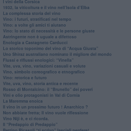
​I vini della Corsica
​1932, la viticoltura e il vino nell’Isola d’Elba
​La complessa storia del vino
​Vino: i futuri, stratificati nel tempo
Vino: a volte gli amici ti aiutano
Vino: lo stato di necessità e le persone giuste
​Astringente non è uguale a difettoso
Enologia a Castagneto Carducci
Lo storico toponimo del vino di “Acqua Giusta”
Uno Shiraz australiano nominato il migliore del mondo
​Flussi e riflussi enologici: “Vinella”
Vite, uva, vino, variazioni casuali e volute
Vino, simbolo coreografico e etnografico
​Vino: retorica e futuro
​Vite, uva, vino, storia antica e recente
​Rosso di Montalcino: il “Brunello” dei poveri
Vini e olio protagonisti in Val di Cornia
​La Maremma enoica
Il vino in un prossimo futuro ! Anarchico ?
​Non abbiate fretta; Il vino vuole riflessione
​Vino Niji è, e ci ricorda.
Il “Predappio di Predappio”
Bettino Ricasoli “ti scrivo” lasciali perdere!