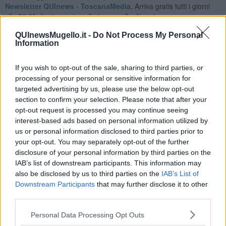
Newsletter QUInews - ToscanaMedia.
Arriva gratis tutti i giorni
alle 20:00 direttamente nella tua casella di posta.
Basta cliccare
QUI
QUInewsMugello.it -
Do Not Process My Personal
Information
Ti potrebbe interessare anche:
Articoli dal Blog “Vignaioli e vini” di Nadio Stronchi
If you wish to opt-out of the sale, sharing to third parties, or
processing of your personal or sensitive information for
​Che “Odissea sia”
targeted advertising by us, please use the below opt-out
Scuola di vita e creatività
section to confirm your selection. Please note that after your
​La volontà di essere “primi”
opt-out request is processed you may continue seeing
Norme viticole e enologiche che miglioreranno la qualità
​I vini della Maremma si stanno arricchendo
interest-based ads based on personal information utilized by
Vino, il clima ci mette alle “corde”
us or personal information disclosed to third parties prior to
Il terroir necessario per il vino del futuro
your opt-out. You may separately opt-out of the further
​Vino di uva di Malvasia Istriana: in Maremma usata poco
disclosure of your personal information by third parties on the
​Libreria antiquaria e il “vino scritto”
IAB’s list of downstream participants. This information may
​Viticoltura e vini: il Manzoni che non ti aspetti
also be disclosed by us to third parties on the
IAB’s List of
​Vin Santo e passito, ma erano chiamati anche vini-liquore
Downstream Participants
that may further disclose it to other
Il clima determina le scelte per la vitivinicoltura
third parties.
Un po' storia dell'Elba in attesa del vino 2025
Le continue nuove prove enologiche per fare vini
Personal Data Processing Opt Outs
Vini dell'Elba e Valdicornia, c'è rivalità?