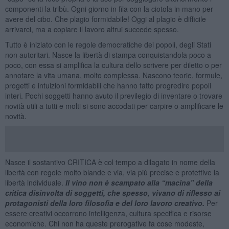
componenti la tribù. Ogni giorno in fila con la ciotola in mano per
avere del cibo. Che plagio formidabile! Oggi al plagio è difficile
arrivarci, ma a copiare il lavoro altrui succede spesso.
Tutto è iniziato con le regole democratiche dei popoli, degli Stati
non autoritari. Nasce la libertà di stampa conquistandola poco a
poco, con essa si amplifica la cultura dello scrivere per diletto o per
annotare la vita umana, molto complessa. Nascono teorie, formule,
progetti e intuizioni formidabili che hanno fatto progredire popoli
interi. Pochi soggetti hanno avuto il previlegio di inventare o trovare
novità utili a tutti e molti si sono accodati per carpire o amplificare le
novità.
Nasce il sostantivo CRITICA è col tempo a dilagato in nome della
libertà con regole molto blande e via, via più precise e protettive la
libertà individuale.
Il vino non è scampato alla “macina” della
critica disinvolta di soggetti, che spesso, vivano di riflesso ai
protagonisti della loro filosofia e del loro lavoro creativo.
Per
essere creativi occorrono intelligenza, cultura specifica e risorse
economiche. Chi non ha queste prerogative fa cose modeste,