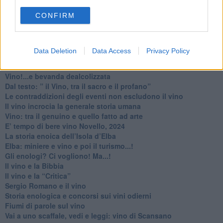
​I vignaiolo democristano e il vignaiolo comunista
​Non rinnego mai la storia. Spesso, però...
CONFIRM
​Dove non c’è cultura enoica, provvede l’immagine
​Una cosa è parlare di vino, altra cosa è venderlo
Bolgheri enoica sorprende: nel bene e nel male
Data Deletion
Data Access
Privacy Policy
​Quando parli di vino non puoi ignorare la storia umana, ma...
Uva e vino all’Isola del Giglio, mancano ancora due aspetti
​Vino!...e bevanda dealcolizzata
​Dal testo: ” il Vino, tra il sacro e il profano”
Le contraddizioni degli eventi non escludono il vino
​Il vino incrocia la generale storia umana
Vino: tra il genuino e quello fatto ad arte
E’ tempo di bere vino Novello, 2024
La storia enoica dell’Isola d’Elba
Elba: miniere e vino e poi il turismo...!
​Gli enologi? Ci vogliono! Ma...!
​Il vino e la Bibbia
​Il vino e la “Critica”
Sergio Romano e il vino
​Storia enologica e concorsi sui vini odierni
Fiumi di parole sul vino
​Vai a uno scaffale, vedi e leggi: vino di Scansano