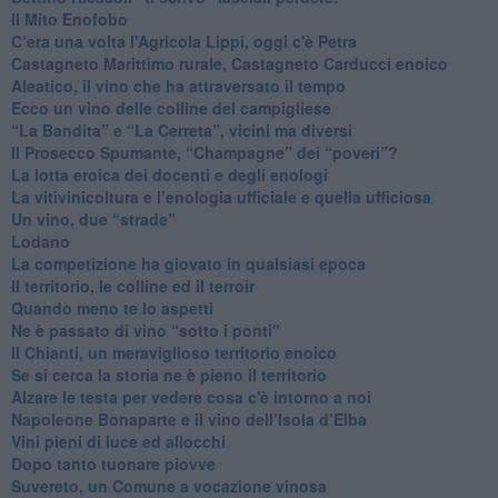
Il Mito Enofobo
​C’era una volta l'Agricola Lippi, oggi c'è Petra
​Castagneto Marittimo rurale, Castagneto Carducci enoico
Aleatico, il vino che ha attraversato il tempo
Ecco un vino delle colline del campigliese
“La Bandita” e “La Cerreta”, vicini ma diversi
​Il Prosecco Spumante, “Champagne” dei “poveri”?
​La lotta eroica dei docenti e degli enologi
​La vitivinicoltura e l’enologia ufficiale e quella ufficiosa
​Un vino, due “strade”
Lodano
​La competizione ha giovato in qualsiasi epoca
Il territorio, le colline ed il terroir
Quando meno te lo aspetti
​Ne è passato di vino “sotto i ponti"
​Il Chianti, un meraviglioso territorio enoico
​Se si cerca la storia ne è pieno il territorio
Alzare le testa per vedere cosa c'è intorno a noi
​Napoleone Bonaparte e il vino dell’Isola d’Elba
Vini pieni di luce ed allocchi
Dopo tanto tuonare piovve
Suvereto, un Comune a vocazione vinosa