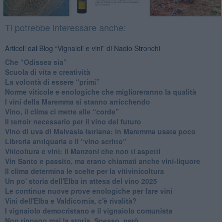
Ti potrebbe interessare anche:
Articoli dal Blog “Vignaioli e vini” di Nadio Stronchi
​Che “Odissea sia”
Scuola di vita e creatività
​La volontà di essere “primi”
Norme viticole e enologiche che miglioreranno la qualità
​I vini della Maremma si stanno arricchendo
Vino, il clima ci mette alle “corde”
Il terroir necessario per il vino del futuro
​Vino di uva di Malvasia Istriana: in Maremma usata poco
​Libreria antiquaria e il “vino scritto”
​Viticoltura e vini: il Manzoni che non ti aspetti
​Vin Santo e passito, ma erano chiamati anche vini-liquore
Il clima determina le scelte per la vitivinicoltura
Un po' storia dell'Elba in attesa del vino 2025
Le continue nuove prove enologiche per fare vini
Vini dell'Elba e Valdicornia, c'è rivalità?
​I vignaiolo democristano e il vignaiolo comunista
​Non rinnego mai la storia. Spesso, però...