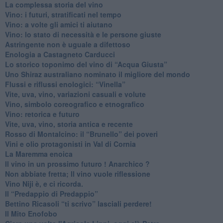
​La complessa storia del vino
​Vino: i futuri, stratificati nel tempo
Vino: a volte gli amici ti aiutano
Vino: lo stato di necessità e le persone giuste
​Astringente non è uguale a difettoso
Enologia a Castagneto Carducci
Lo storico toponimo del vino di “Acqua Giusta”
Uno Shiraz australiano nominato il migliore del mondo
​Flussi e riflussi enologici: “Vinella”
Vite, uva, vino, variazioni casuali e volute
Vino, simbolo coreografico e etnografico
​Vino: retorica e futuro
​Vite, uva, vino, storia antica e recente
​Rosso di Montalcino: il “Brunello” dei poveri
Vini e olio protagonisti in Val di Cornia
​La Maremma enoica
Il vino in un prossimo futuro ! Anarchico ?
​Non abbiate fretta; Il vino vuole riflessione
​Vino Niji è, e ci ricorda.
Il “Predappio di Predappio”
Bettino Ricasoli “ti scrivo” lasciali perdere!
Il Mito Enofobo