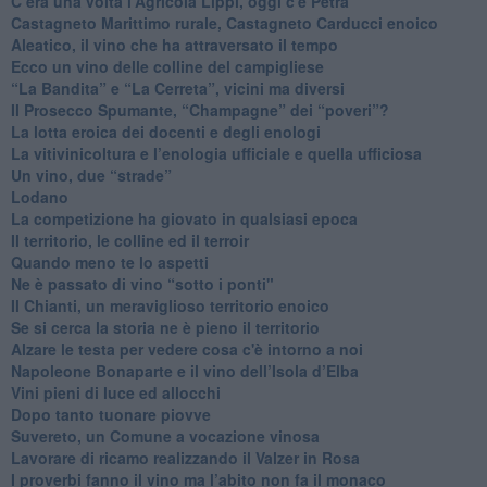
​C’era una volta l'Agricola Lippi, oggi c'è Petra
​Castagneto Marittimo rurale, Castagneto Carducci enoico
Aleatico, il vino che ha attraversato il tempo
Ecco un vino delle colline del campigliese
“La Bandita” e “La Cerreta”, vicini ma diversi
​Il Prosecco Spumante, “Champagne” dei “poveri”?
​La lotta eroica dei docenti e degli enologi
​La vitivinicoltura e l’enologia ufficiale e quella ufficiosa
​Un vino, due “strade”
Lodano
​La competizione ha giovato in qualsiasi epoca
Il territorio, le colline ed il terroir
Quando meno te lo aspetti
​Ne è passato di vino “sotto i ponti"
​Il Chianti, un meraviglioso territorio enoico
​Se si cerca la storia ne è pieno il territorio
Alzare le testa per vedere cosa c'è intorno a noi
​Napoleone Bonaparte e il vino dell’Isola d’Elba
Vini pieni di luce ed allocchi
Dopo tanto tuonare piovve
Suvereto, un Comune a vocazione vinosa
Lavorare di ricamo realizzando il Valzer in Rosa
​I proverbi fanno il vino ma l’abito non fa il monaco