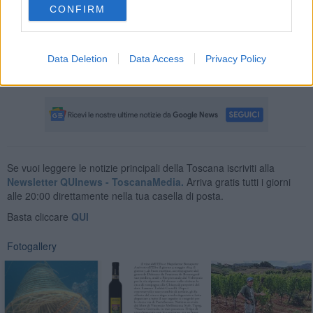
CONFIRM
Data Deletion
Data Access
Privacy Policy
Nadio Stronchi
Se vuoi leggere le notizie principali della Toscana iscriviti alla
Newsletter QUInews - ToscanaMedia.
Arriva gratis tutti i giorni
alle 20:00 direttamente nella tua casella di posta.
Basta cliccare
QUI
Fotogallery