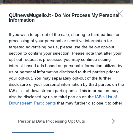
QUInewsMugello.it -
Do Not Process My Personal
Information
Ora un poco di concretezza: ho degustato l’Aleatico”SILOSO’ “
2021, e mi ha dato le seguenti sensazioni. Colore: rosso granato
carico. Profumo: elegante, persistente con sentori di ciliegia
If you wish to opt-out of the sale, sharing to third parties, or
marasca appassita. Gusto: dolce ma con una vena di freschezza,
processing of your personal or sensitive information for
scorrevole, si ripete la ciliegia marasca appassita, fine e armonico,
targeted advertising by us, please use the below opt-out
molto persistente.
section to confirm your selection. Please note that after your
opt-out request is processed you may continue seeing
interest-based ads based on personal information utilized by
us or personal information disclosed to third parties prior to
your opt-out. You may separately opt-out of the further
disclosure of your personal information by third parties on the
IAB’s list of downstream participants. This information may
also be disclosed by us to third parties on the
IAB’s List of
Downstream Participants
that may further disclose it to other
third parties.
Personal Data Processing Opt Outs