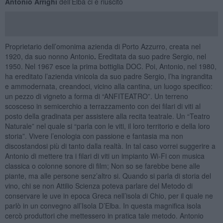
Antonio Arrighi
dell’Elba ci è riuscito
Proprietario dell’omonima azienda di Porto Azzurro, creata nel
1920, da suo nonno Antonio
.
Ereditata da suo padre Sergio, nel
1950. Nel 1967 esce la prima bottiglia DOC. Poi, Antonio, nel 1980,
ha ereditato l’azienda vinicola da suo padre Sergio, l’ha ingrandita
e ammodernata, creandoci, vicino alla cantina, un luogo specifico:
un pezzo di vigneto a forma di “ANFITEATRO”. Un terreno
scosceso in semicerchio a terrazzamento con dei filari di viti al
posto della gradinata per assistere alla recita teatrale. Un “Teatro
Naturale” nel quale si “parla con le viti, il loro territorio e della loro
storia”. Vivere l’enologia con passione e fantasia ma non
discostandosi più di tanto dalla realtà. In tal caso vorrei suggerire a
Antonio di mettere tra i filari di viti un impianto Wi-Fi con musica
classica o colonne sonore di film; Non so se farebbe bene alle
piante, ma alle persone senz’altro si. Quando si parla di storia del
vino, chi se non Attilio Scienza poteva parlare del Metodo di
conservare le uve in epoca Greca nell’isola di Chio, per il quale ne
parlò in un convegno all’Isola D’Elba. In questa magnifica isola
cercò produttori che mettessero in pratica tale metodo. Antonio