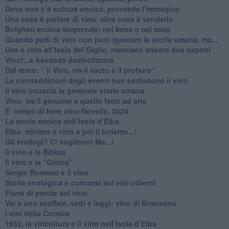
​Dove non c’è cultura enoica, provvede l’immagine
​Una cosa è parlare di vino, altra cosa è venderlo
Bolgheri enoica sorprende: nel bene e nel male
​Quando parli di vino non puoi ignorare la storia umana, ma...
Uva e vino all’Isola del Giglio, mancano ancora due aspetti
​Vino!...e bevanda dealcolizzata
​Dal testo: ” il Vino, tra il sacro e il profano”
Le contraddizioni degli eventi non escludono il vino
​Il vino incrocia la generale storia umana
Vino: tra il genuino e quello fatto ad arte
E’ tempo di bere vino Novello, 2024
La storia enoica dell’Isola d’Elba
Elba: miniere e vino e poi il turismo...!
​Gli enologi? Ci vogliono! Ma...!
​Il vino e la Bibbia
​Il vino e la “Critica”
Sergio Romano e il vino
​Storia enologica e concorsi sui vini odierni
Fiumi di parole sul vino
​Vai a uno scaffale, vedi e leggi: vino di Scansano
​I vini della Corsica
​1932, la viticoltura e il vino nell’Isola d’Elba