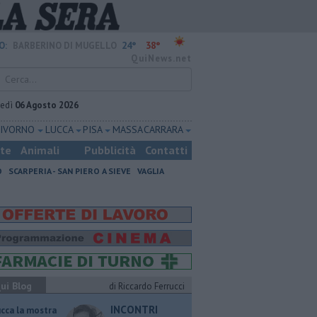
24°
38°
O:
BARBERINO DI MUGELLO
QuiNews.net
vedì
06 Agosto 2026
LIVORNO
LUCCA
PISA
MASSA CARRARA
ste
Animali
Pubblicità
Contatti
O
SCARPERIA - SAN PIERO A SIEVE
VAGLIA
ui Blog
di Riccardo Ferrucci
INCONTRI
ucca la mostra