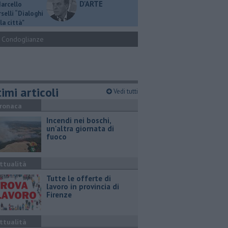
D'ARTE
Marcello
selli “Dialoghi
la città"
Condoglianze
imi articoli
Vedi tutti
ronaca
Incendi nei boschi,
un'altra giornata di
fuoco
ttualità
​Tutte le offerte di
lavoro in provincia di
Firenze
ttualità