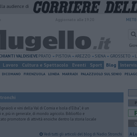
alla audience di
o
Aggiornato alle 19:20
METE
Gio
CHIANTI
VALDISIEVE
PRATO
PISTOIA
AREZZO
SIENA
GROSSETO
Lavoro
Cultura e Spettacolo
Eventi
Sport
Blog
Intervi
DICOMANO
FIRENZUOLA
LONDA
MARRADI
PALAZZUOLO SUL SENIO
PELAG
Stronchi
gnaioli e vini della Val di Cornia e Isola d’Elba”, è un
 e, più in generale, di mondo agricolo. Bibliofilo e
stato promotore di attività enoiche dentro la storia locale
Q
Vedi tutti gli articoli del blog di Nadio Stronchi
A L