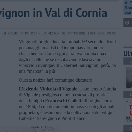
di 
ignon in Val di Cornia
Scar
con 
QUI
DI NADIO STRONCHI - DOMENICA
03 OTTOBRE 2021
ORE 08:00
Vitigno di origine incerta, probabile? secondo alcuni
personaggi umanisti del tempo passato, molto
Ult
chiaccherato. Come ogni altra uva portata qua e la
dagli uccelli che se ne cibavano e lasciavano
C
vinaccioli ovunque. Il Cabernet Sauvignon, però, ha
una “marcia” in più
Questa notizia farà comunque discutere
L’azienda Vinicola di Vignale
, a suo tempo fattoria
di Vignale prestigiosa e molto estesa, di proprietà
A
della famiglia
Franceschi Galletti
di origine corsa,
nel 1894, da un documento in possesso degli attuali
proprietari, è testimoniata la coltivazione dei vitigni
Cabernet Sauvignon e Pinot Bianco.
A