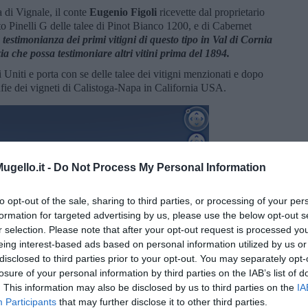
a di Vignale, il conte
Eugenio Figoli
ricevette dal proprietario
to Pinelli G delle talee di Pinot Bianco 1200, e di Cabernet
testimonianza dei primi vitigni di questo tipo in Val di Cornia
ia che possa testimoniare altri vitini prima del 1894.
i Uniti e porta con se delle talee dei vitigni menzionati e dopo
fie dei vigneti di Calistoga-Napa in California USA.
gello.it -
Do Not Process My Personal Information
to opt-out of the sale, sharing to third parties, or processing of your per
formation for targeted advertising by us, please use the below opt-out s
r selection. Please note that after your opt-out request is processed y
eing interest-based ads based on personal information utilized by us or
disclosed to third parties prior to your opt-out. You may separately opt-
losure of your personal information by third parties on the IAB’s list of
. This information may also be disclosed by us to third parties on the
IA
Participants
that may further disclose it to other third parties.