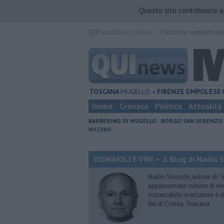
Questo sito contribuisce 
QUI
quotidiano online.
Percorso semplificat
TOSCANA
MUGELLO
FIRENZE
EMPOLESE
Home
Cronaca
Politica
Attualità
BARBERINO DI MUGELLO
BORGO SAN LORENZO
VICCHIO
VIGNAIOLI E VINI — il Blog di Nadio 
Nadio Stronchi, autore di “Vi
appassionato cultore di vini
instancabile ricercatore è 
Val di Cornia, Toscana