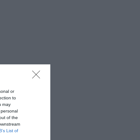
sonal or
ection to
ou may
 personal
out of the
 downstream
B’s List of