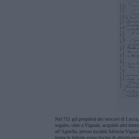
Nel 711 già proprietà dei vescovi di Lucca,
seguito, oltre a Vignale, acquistò altri terr
all’Agnello, presso località Sdriscia-Vigna
tempi le fattorie erano fucine di attività et