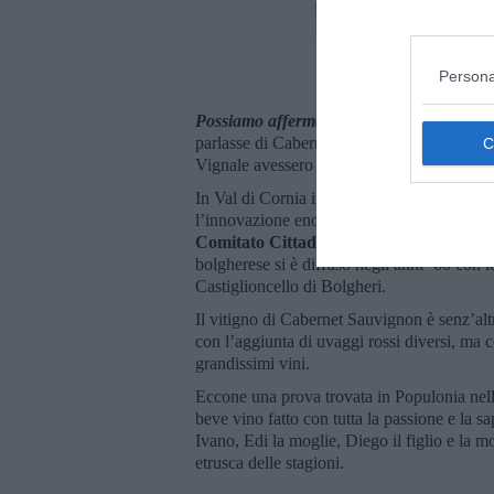
Persona
Possiamo affermare che questa notizia e 
parlasse di Cabernet Sauvignon nel bolgher
Vignale avessero continuato a coltivare que
In Val di Cornia il Pinot B e il Cabernet Sa
l’innovazione enologica con la seconda Cond
Comitato Cittadino di Venturina
e con l
bolgherese si è diffuso negli anni ’60 con l
Castiglioncello di Bolgheri.
Il vitigno di Cabernet Sauvignon è senz’altr
con l’aggiunta di uvaggi rossi diversi, ma
grandissimi vini.
Eccone una prova trovata in Populonia nel
beve vino fatto con tutta la passione e la s
Ivano, Edi la moglie, Diego il figlio e la 
etrusca delle stagioni.