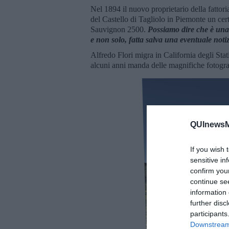
Nel 1894 il nuovo proprietario della fattori
del Castello di Tagliolo in Piemonte un cer
Sauvignon 2500.
Possiamo dire che è una 
e non solo, fatta salva una eventuale notiz
Alfredo Flori migra in California degli Stat
alcuni anni manda delle magnifiche fotogra
QUInewsMu
If you wish 
sensitive in
confirm you
continue se
information 
further disc
participants
Downstream 