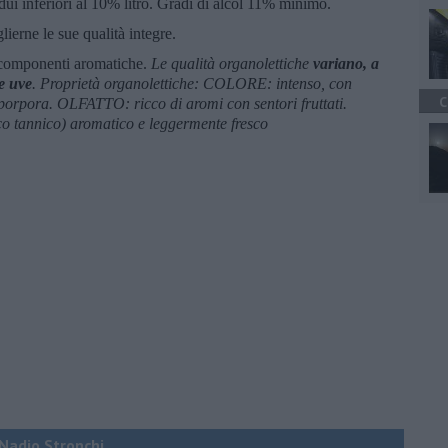
idui inferiori al 10% litro. Gradi di alcol 11% minimo.
ierne le sue qualità integre.
 componenti aromatiche.
Le qualità organolettiche
variano, a
le uve
. Proprietà organolettiche: COLORE: intenso, con
C
o porpora. OLFATTO: ricco di aromi con sentori fruttati.
o tannico) aromatico e leggermente fresco
i Nadio Stronchi