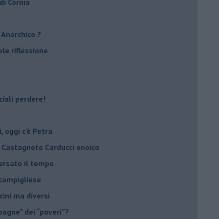
 di Cornia
! Anarchico ?
ole riflessione
ciali perdere!
i, oggi c'è Petra
, Castagneto Carducci enoico
versato il tempo
 campigliese
cini ma diversi
pagne” dei “poveri”?