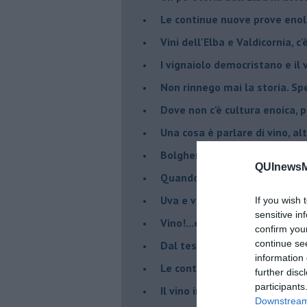
Le continue nuove prove enolo
Vini dell'Elba e Valdicornia, c'
​I vignaiolo democristano e il
​Non rinnego mai la storia. Spe
​Dove non c’è cultura enoica,
​Una cosa è parlare di vino, a
Bolgheri enoica sorprende: n
QUInewsMu
​Quando parli di vino non puoi
Uva e vino all’Isola del Gigl
If you wish 
sensitive in
​Vino!...e bevanda dealcolizza
confirm you
continue se
​Dal testo: ” il Vino, tra il sac
information 
Le contraddizioni degli eventi
further disc
participants
​Il vino incrocia la generale 
Downstream 