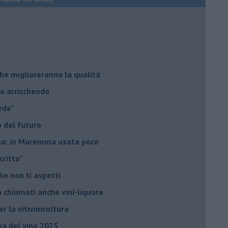
he miglioreranno la qualità
no arricchendo
orde”
no del futuro
iana: in Maremma usata poco
critto”
che non ti aspetti
o chiamati anche vini-liquore
r la vitivinicoltura
esa del vino 2025