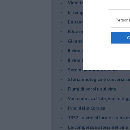
Vino: tra il genuino e quello 
E’ tempo di bere vino Novello
Persona
La storia enoica dell’Isola d’
Elba: miniere e vino e poi il tu
​Gli enologi? Ci vogliono! Ma...
​Il vino e la Bibbia
​Il vino e la “Critica”
Sergio Romano e il vino
​Storia enologica e concorsi su
Fiumi di parole sul vino
​Vai a uno scaffale, vedi e leg
​I vini della Corsica
​1932, la viticoltura e il vino n
​La complessa storia del vino