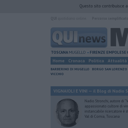
Questo sito contribuisce 
QUI
quotidiano online.
Percorso semplificat
TOSCANA
MUGELLO
FIRENZE
EMPOLESE
Home
Cronaca
Politica
Attualità
BARBERINO DI MUGELLO
BORGO SAN LORENZO
VICCHIO
VIGNAIOLI E VINI — il Blog di Nadio 
Nadio Stronchi, autore di “Vi
appassionato cultore di vini
instancabile ricercatore è 
Val di Cornia, Toscana