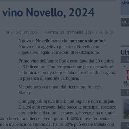
civ
e vino Novello, 2024
QUI
DI NADIO STRONCHI - MARTEDÌ
29 OTTOBRE 2024
ORE 08:00
Nuovo o Novello nomi che
non sono sinonimi
:
Nuovo è un aggettivo generico, Novello è un
Ult
appellativo legato al metodo di realizzazione.
A
Primo vino dell’anno: Può essere fatto dal 30 ottobre
al 31 dicembre. Con fermentazione per macerazione
carbonica: Con uva fermentata in assenza di ossigeno,
in presenza di anidride carbonica.
Metodo messo a punto dal ricercatore francese
Flanzy.
C
Con grappoli di uva interi, non pigiati e non diraspati.
L’alcol avrà ricavato dalle bucce le principali sostanze
aromatiche e il colore, estraendo, invece, una quantità
ono brevi: tra i dieci e i venti giorni. Il 40% di uve fermentate
sono a macerazione carbonica, l’altro 60% può essere trattata con
A