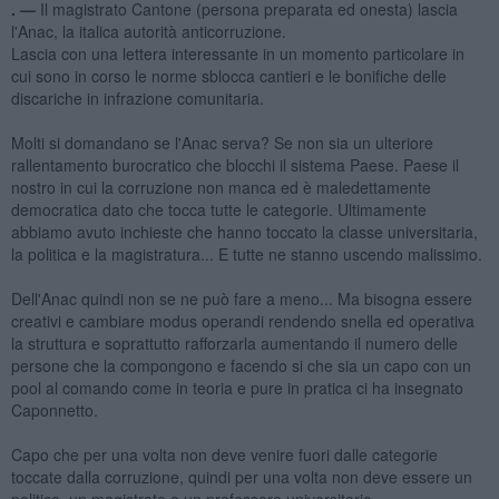
. —
Il magistrato Cantone (persona preparata ed onesta) lascia
l'Anac, la italica autorità anticorruzione.
Lascia con una lettera interessante in un momento particolare in
cui sono in corso le norme sblocca cantieri e le bonifiche delle
discariche in infrazione comunitaria.
Molti si domandano se l'Anac serva? Se non sia un ulteriore
rallentamento burocratico che blocchi il sistema Paese. Paese il
nostro in cui la corruzione non manca ed è maledettamente
democratica dato che tocca tutte le categorie. Ultimamente
abbiamo avuto inchieste che hanno toccato la classe universitaria,
la politica e la magistratura... E tutte ne stanno uscendo malissimo.
Dell'Anac quindi non se ne può fare a meno... Ma bisogna essere
creativi e cambiare modus operandi rendendo snella ed operativa
la struttura e soprattutto rafforzarla aumentando il numero delle
persone che la compongono e facendo si che sia un capo con un
pool al comando come in teoria e pure in pratica ci ha insegnato
Caponnetto.
Capo che per una volta non deve venire fuori dalle categorie
toccate dalla corruzione, quindi per una volta non deve essere un
politico, un magistrato o un professore universitario...