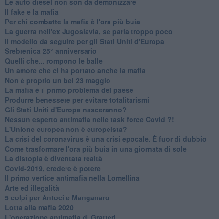
Le auto diesel non son da demonizzare
​Il fake e la mafia
Per chi combatte la mafia è l'ora più buia
La guerra nell'ex Jugoslavia, se parla troppo poco
Il modello da seguire per gli Stati Uniti d'Europa
Srebrenica 25° anniversario
Quelli che... rompono le balle
Un amore che ci ha portato anche la mafia
Non è proprio un bel 23 maggio
La mafia è il primo problema del paese
Produrre benessere per evitare totalitarismi
Gli Stati Uniti d'Europa nasceranno?
Nessun esperto antimafia nelle task force Covid ?!
L'Unione europea non è europeista?
La crisi del coronavirus è una crisi epocale. È fuor di dubbio
Come trasformare l'ora più buia in una giornata di sole
​La distopia è diventata realtà
Covid-2019, credere è potere
Il primo vertice antimafia nella Lomellina
Arte ed illegalità
​5 colpi per Antoci e Manganaro
Lotta alla mafia 2020
L'operazione antimafia di Gratteri