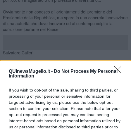
Ovviamente non conosco gli orientamenti del premier e del
Presidente della Repubblica, ma spero in una concreta innovazione
di una autorità che deve innovare ed al contempo colpire la
corruzione iperante nel Paese.
Salvatore Calleri
QUInewsMugello.it -
Do Not Process My Personal
Information
If you wish to opt-out of the sale, sharing to third parties, or
Se vuoi leggere le notizie principali della Toscana iscriviti alla
processing of your personal or sensitive information for
Newsletter QUInews - ToscanaMedia.
Arriva gratis tutti i giorni
alle 20:00 direttamente nella tua casella di posta.
targeted advertising by us, please use the below opt-out
section to confirm your selection. Please note that after your
Basta cliccare
QUI
opt-out request is processed you may continue seeing
Ti potrebbe interessare anche:
interest-based ads based on personal information utilized by
us or personal information disclosed to third parties prior to