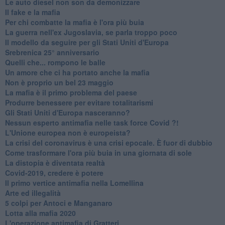
Le auto diesel non son da demonizzare
​Il fake e la mafia
Per chi combatte la mafia è l'ora più buia
La guerra nell'ex Jugoslavia, se parla troppo poco
Il modello da seguire per gli Stati Uniti d'Europa
Srebrenica 25° anniversario
Quelli che... rompono le balle
Un amore che ci ha portato anche la mafia
Non è proprio un bel 23 maggio
La mafia è il primo problema del paese
Produrre benessere per evitare totalitarismi
Gli Stati Uniti d'Europa nasceranno?
Nessun esperto antimafia nelle task force Covid ?!
L'Unione europea non è europeista?
La crisi del coronavirus è una crisi epocale. È fuor di dubbio
Come trasformare l'ora più buia in una giornata di sole
​La distopia è diventata realtà
Covid-2019, credere è potere
Il primo vertice antimafia nella Lomellina
Arte ed illegalità
​5 colpi per Antoci e Manganaro
Lotta alla mafia 2020
L'operazione antimafia di Gratteri