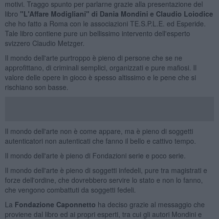
motivi. Traggo spunto per parlarne grazie alla presentazione del
libro
"L'Affare Modigliani" di Dania Mondini e Claudio Loiodice
che ho fatto a Roma con le associazioni TE.S.P.L.E. ed Esperide.
Tale libro contiene pure un bellissimo intervento dell'esperto
svizzero Claudio Metzger.
Il mondo dell'arte purtroppo è pieno di persone che se ne
approfittano, di criminali semplici, organizzati e pure mafiosi. Il
valore delle opere in gioco è spesso altissimo e le pene che si
rischiano son basse.
Il mondo dell'arte non è come appare, ma è pieno di soggetti
autenticatori non autenticati che fanno il bello e cattivo tempo.
Il mondo dell'arte è pieno di Fondazioni serie e poco serie.
Il mondo dell'arte è pieno di soggetti infedeli, pure tra magistrati e
forze dell'ordine, che dovrebbero servire lo stato e non lo fanno,
che vengono combattuti da soggetti fedeli.
La
Fondazione Caponnetto
ha deciso grazie al messaggio che
proviene dal libro ed ai propri esperti, tra cui gli autori Mondini e