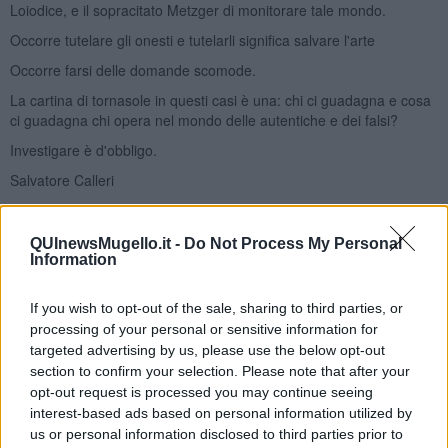
Loiodice, e il sopracitato Metzger di monitorare tale mondo.
Occorre tutelare gli onesti e tutelarli significa salvare l'arte
Occorre farsi delle domande scomode.
La cartina di tornasole in questi casi è una: chi ci guadagna e cosa
ci guadagna chi opera nel mondo delle autentiche e dei falsi?
Investigare è d'obbligo.
Salvatore Calleri
QUInewsMugello.it -
Do Not Process My Personal
Information
If you wish to opt-out of the sale, sharing to third parties, or
Se vuoi leggere le notizie principali della Toscana iscriviti alla
processing of your personal or sensitive information for
Newsletter QUInews - ToscanaMedia.
Arriva gratis tutti i giorni
alle 20:00 direttamente nella tua casella di posta.
targeted advertising by us, please use the below opt-out
section to confirm your selection. Please note that after your
Basta cliccare
QUI
opt-out request is processed you may continue seeing
Ti potrebbe interessare anche:
interest-based ads based on personal information utilized by
us or personal information disclosed to third parties prior to