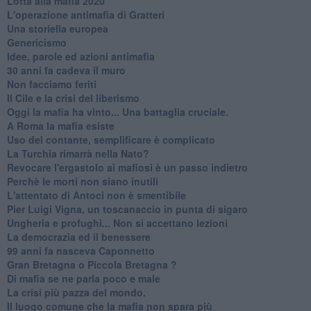
Lotta alla mafia 2020
L'operazione antimafia di Gratteri
Una storiella europea
Genericismo
Idee, parole ed azioni antimafia
30 anni fa cadeva il muro
Non facciamo feriti
Il Cile e la crisi del liberismo
Oggi la mafia ha vinto... Una battaglia cruciale.
A Roma la mafia esiste
Uso del contante, semplificare è complicato
La Turchia rimarrà nella Nato?
Revocare l'ergastolo ai mafiosi è un passo indietro
Perchè le morti non siano inutili
L'attentato di Antoci non è smentibile
Pier Luigi Vigna, un toscanaccio in punta di sigaro
Ungheria e profughi... Non si accettano lezioni
La democrazia ed il benessere
99 anni fa nasceva Caponnetto
Gran Bretagna o Piccola Bretagna ?
Di mafia se ne parla poco e male
La crisi più pazza del mondo.
Il luogo comune che la mafia non spara più