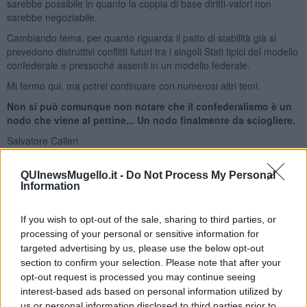
sarebbe possibile in quanto la coppia di base diritti-valori non
sarebbe negoziabile.
Cambiando tema, per quanto riguarda il patto di stabilità già si
prevedono distruttivi conflitti futuri tra i singoli Stati tipici del modello
confederale e pressoché assenti in un modello federale.
Mi fermo qui, ma potrei continuare con numerosi altri temi.
Non si può comunque non notare che il confederalismo è un
nodo che viene al pettine... Un nodo finalmente da sciogliere.
Salvatore Calleri
QUInewsMugello.it -
Do Not Process My Personal
Information
If you wish to opt-out of the sale, sharing to third parties, or
Se vuoi leggere le notizie principali della Toscana iscriviti alla
processing of your personal or sensitive information for
Newsletter QUInews - ToscanaMedia.
Arriva gratis tutti i giorni
targeted advertising by us, please use the below opt-out
alle 20:00 direttamente nella tua casella di posta.
section to confirm your selection. Please note that after your
Basta cliccare
QUI
opt-out request is processed you may continue seeing
interest-based ads based on personal information utilized by
Ti potrebbe interessare anche:
us or personal information disclosed to third parties prior to