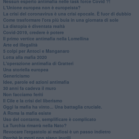
Nessun esperto antimafia nelle task force Covid ?!
L'Unione europea non è europeista?
La crisi del coronavirus è una crisi epocale. È fuor di dubbio
Come trasformare l'ora più buia in una giornata di sole
​La distopia è diventata realtà
Covid-2019, credere è potere
Il primo vertice antimafia nella Lomellina
Arte ed illegalità
​5 colpi per Antoci e Manganaro
Lotta alla mafia 2020
L'operazione antimafia di Gratteri
Una storiella europea
Genericismo
Idee, parole ed azioni antimafia
30 anni fa cadeva il muro
Non facciamo feriti
Il Cile e la crisi del liberismo
Oggi la mafia ha vinto... Una battaglia cruciale.
A Roma la mafia esiste
Uso del contante, semplificare è complicato
La Turchia rimarrà nella Nato?
Revocare l'ergastolo ai mafiosi è un passo indietro
Perchè le morti non siano inutili