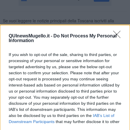
Se vuoi leggere le notizie principali della Toscana iscriviti alla
Newsletter QUInews - ToscanaMedia.
Arriva gratis tutti i giorni
alle 20:00 direttamente nella tua casella di posta.
QUInewsMugello.it -
Do Not Process My Personal
Information
Basta cliccare
QUI
Ti potrebbe interessare anche:
If you wish to opt-out of the sale, sharing to third parties, or
processing of your personal or sensitive information for
Articoli dal Blog “Legalità e non solo” di Salvatore Calleri
targeted advertising by us, please use the below opt-out
Il “dopo” Matteo Messina Denaro
section to confirm your selection. Please note that after your
Vademecum antimafia per gli elettori
opt-out request is processed you may continue seeing
Toscana chiama Palermo
interest-based ads based on personal information utilized by
Serve un esercito europeo
us or personal information disclosed to third parties prior to
I superbonus rischiano di favorire la mafia
your opt-out. You may separately opt-out of the further
Occorre potenziare il controllo del territorio
disclosure of your personal information by third parties on the
​Nuovi scenari narcos a Firenze?
IAB’s list of downstream participants. This information may
Alla 'ndrangheta piace la Toscana
also be disclosed by us to third parties on the
IAB’s List of
Siamo in una situazione di Red Alert
La "Dichiarazione di Vallombrosa"
Downstream Participants
that may further disclose it to other
La chimera dell'esercito europeo
third parties.