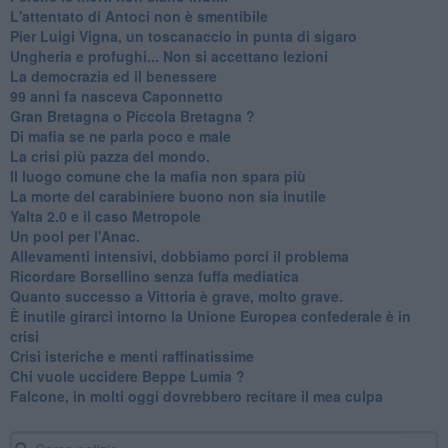
L'attentato di Antoci non è smentibile
Pier Luigi Vigna, un toscanaccio in punta di sigaro
Ungheria e profughi... Non si accettano lezioni
La democrazia ed il benessere
99 anni fa nasceva Caponnetto
Gran Bretagna o Piccola Bretagna ?
Di mafia se ne parla poco e male
La crisi più pazza del mondo.
Il luogo comune che la mafia non spara più
La morte del carabiniere buono non sia inutile
Yalta 2.0 e il caso Metropole
​Un pool per l'Anac.
Allevamenti intensivi, dobbiamo porci il problema
Ricordare Borsellino senza fuffa mediatica
​Quanto successo a Vittoria è grave, molto grave.
​È inutile girarci intorno la Unione Europea confederale è in
crisi
Crisi isteriche e menti raffinatissime
Chi vuole uccidere Beppe Lumia ?
Falcone, in molti oggi dovrebbero recitare il mea culpa