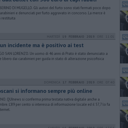
ERINO DI MUGELLO. Gli autori del furto sono stati fermati poco dopo
carabinieri e denunciati per furto aggravato in concorso. La merce è
 restituita
MARTEDÌ
19 FEBBRAIO 2019
ORE 11:01
un incidente ma è positivo ai test
O SAN LORENZO. Un uomo di 46 anni di Prato è stato denunciato a
e libero dai carabinieri per guida in stato di alterazione psicofisica
DOMENICA
17 FEBBRAIO 2019
ORE 07:40
toscani si informano sempre più online
NO. QUInews si conferma prima testata nativa digitale anche a
mbre. L'89 per cento si interessa di informazione locale ed il 57,7 lo fa
ternet.
SABATO
16 FEBBRAIO 2019
ORE 17:54