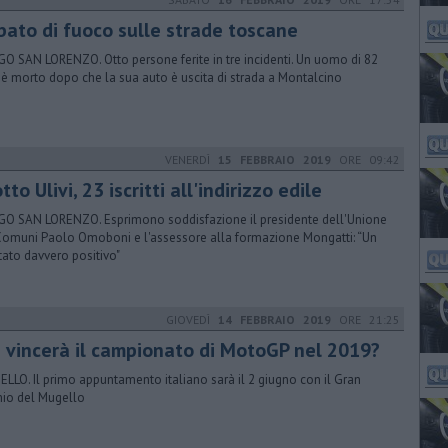
bato di fuoco sulle strade toscane
O SAN LORENZO. Otto persone ferite in tre incidenti. Un uomo di 82
 è morto dopo che la sua auto è uscita di strada a Montalcino
VENERDÌ
15 FEBBRAIO 2019
ORE 09:42
tto Ulivi, 23 iscritti all'indirizzo edile
O SAN LORENZO. Esprimono soddisfazione il presidente dell'Unione
Comuni Paolo Omoboni e l'assessore alla formazione Mongatti: “Un
ltato davvero positivo"
GIOVEDÌ
14 FEBBRAIO 2019
ORE 21:25
i vincerà il campionato di MotoGP nel 2019?
LLO. Il primo appuntamento italiano sarà il 2 giugno con il Gran
io del Mugello