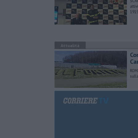
SCAR
atti
1919
Attualità
Co
Ca
ROMA
sull