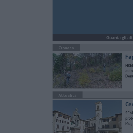
Cronaca
Fa
FIRE
auto
Denu
Attualità
Ce
SCAR
prot
Mug