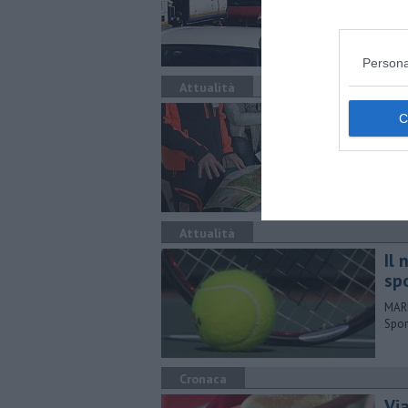
Cale
Persona
Attualità
Inc
BARB
spec
Attualità
Il
sp
MARR
Spor
Cronaca
Via