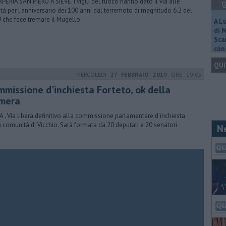
PERIA SAN PIERO A SIEVE. I vigili del fuoco hanno dato il via alle
Q
vità per l'anniversario dei 100 anni dal terremoto di magnitudo 6.2 del
 che fece tremare il Mugello
A L
di 
Scar
con 
QUI
MERCOLEDÌ
27 FEBBRAIO 2019
ORE 19:05
mmissione d'inchiesta Forteto, ok della
mera
 . Via libera definitivo alla commissione parlamentare d'inchiesta
a comunità di Vicchio. Sarà formata da 20 deputati e 20 senatori
N