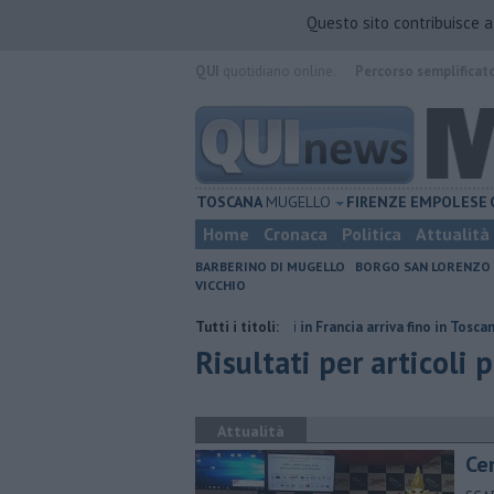
Questo sito contribuisce 
QUI
quotidiano online.
Percorso semplificat
TOSCANA
MUGELLO
FIRENZE
EMPOLESE
Home
Cronaca
Politica
Attualità
BARBERINO DI MUGELLO
BORGO SAN LORENZO
VICCHIO
nze
L'odore degli incendi in Francia arriva fino in Toscana
Tutti i titoli:
​Benzina,
Risultati per articoli 
Attualità
Ce