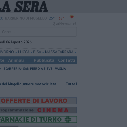
25°
38°
O:
BARBERINO DI MUGELLO
QuiNews.net
vedì
06 Agosto 2026
LIVORNO
LUCCA
PISA
MASSA CARRARA
ste
Animali
Pubblicità
Contatti
O
SCARPERIA - SAN PIERO A SIEVE
VAGLIA
muore motociclista
​Tutte le offerte di lavoro in provincia di Firenze