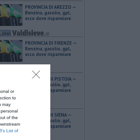
PROVINCIA DI AREZZO — ​
Benzina, gasolio, gpl,
ecco dove risparmiare
PROVINCIA DI FIRENZE — ​
Benzina, gasolio, gpl,
ecco dove risparmiare
PROVINCIA DI PISTOIA — ​
Benzina, gasolio, gpl,
ecco dove risparmiare
sonal or
ection to
ou may
 personal
PROVINCIA DI SIENA — ​
out of the
Benzina, gasolio, gpl,
 downstream
ecco dove risparmiare
B’s List of