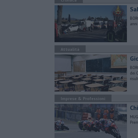
Cronaca
Sa
BORG
anni
Attualità
Gio
BORG
dei 
risu
Imprese & Professioni
Ch
MUGE
Prem