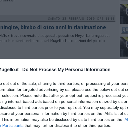
profilassi
SABATO
23 FEBBRAIO 2019
ORE 11:44
ningite, bimbo di otto anni in rianimazione
NZE. Si trova ricoverato all'ospedale pediatrico Meyer. La famiglia del
ino è residente nella zona del Mugello. Le condizioni del piccolo
VENERDÌ
22 FEBBRAIO 2019
ORE 11:56
gello.it -
Do Not Process My Personal Information
o si ribalta, ferita una ragazza
O SAN LORENZO. Una ragazza è rimasta ferita in maniera non grave
to opt-out of the sale, sharing to third parties, or processing of your per
 un incidente che ha visto la sua auto cappottarsi tra Sagginale e
formation for targeted advertising by us, please use the below opt-out s
e a Vicchio
r selection. Please note that after your opt-out request is processed y
eing interest-based ads based on personal information utilized by us or
disclosed to third parties prior to your opt-out. You may separately opt-
GIOVEDÌ
21 FEBBRAIO 2019
ORE 18:00
losure of your personal information by third parties on the IAB’s list of
idente sulla A1, disagi e code chilometriche
. This information may also be disclosed by us to third parties on the
IA
Participants
that may further disclose it to other third parties.
NZE. Incidente sull'autostrada A1 tra Barberino di Mugello e