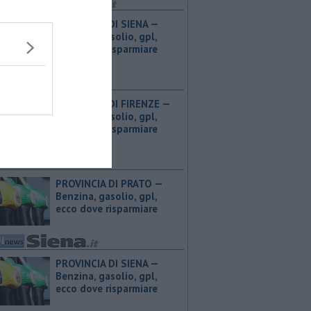
PROVINCIA DI SIENA — ​
Benzina, gasolio, gpl,
ecco dove risparmiare
PROVINCIA DI FIRENZE — ​
Benzina, gasolio, gpl,
ecco dove risparmiare
PROVINCIA DI PRATO — ​
Benzina, gasolio, gpl,
ecco dove risparmiare
PROVINCIA DI SIENA — ​
Benzina, gasolio, gpl,
ecco dove risparmiare