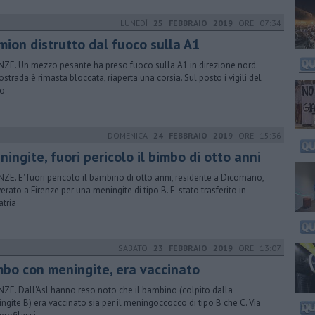
LUNEDÌ
25 FEBBRAIO 2019
ORE 07:34
mion distrutto dal fuoco sulla A1
NZE. Un mezzo pesante ha preso fuoco sulla A1 in direzione nord.
tostrada è rimasta bloccata, riaperta una corsia. Sul posto i vigili del
co
DOMENICA
24 FEBBRAIO 2019
ORE 15:36
ingite, fuori pericolo il bimbo di otto anni
NZE. E' fuori pericolo il bambino di otto anni, residente a Dicomano,
verato a Firenze per una meningite di tipo B. E' stato trasferito in
atria
SABATO
23 FEBBRAIO 2019
ORE 13:07
mbo con meningite, era vaccinato
NZE. Dall'Asl hanno reso noto che il bambino (colpito dalla
ngite B) era vaccinato sia per il meningoccocco di tipo B che C. Via