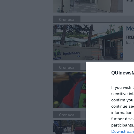
alla 
Cronaca
Me
FIRE
bamb
Cronaca
QUInewsMu
Aut
BORG
If you wish 
dopo
sensitive in
Pont
confirm you
continue se
information 
Cronaca
further disc
Inc
participants
Downstream 
FIRE