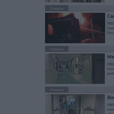
Cronaca
Ca
FIRE
L'au
fuo
Cronaca
Men
FIRE
rico
pedi
Cronaca
Bi
FIRE
meni