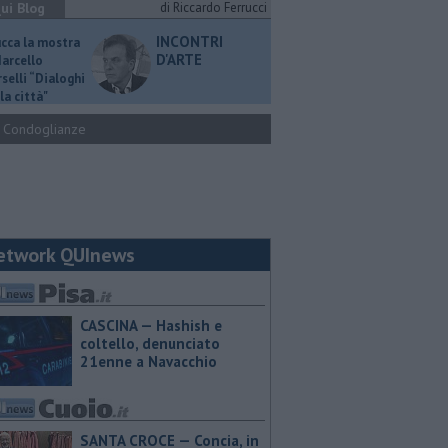
ui Blog
di Riccardo Ferrucci
INCONTRI
ucca la mostra
D'ARTE
Marcello
selli “Dialoghi
la città"
Condoglianze
etwork QUInews
CASCINA — Hashish e
coltello, denunciato
21enne a Navacchio
SANTA CROCE — Concia, in