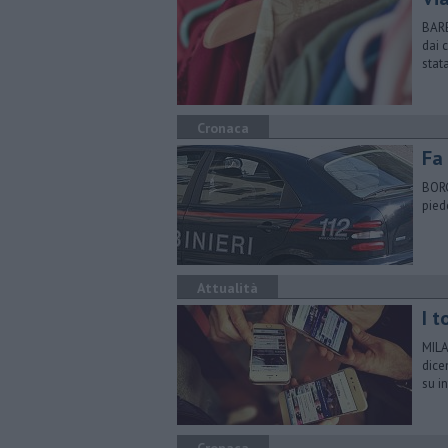
BARB
dai 
stata
Cronaca
Fa 
BORG
pied
Attualità
I 
MILA
dice
su in