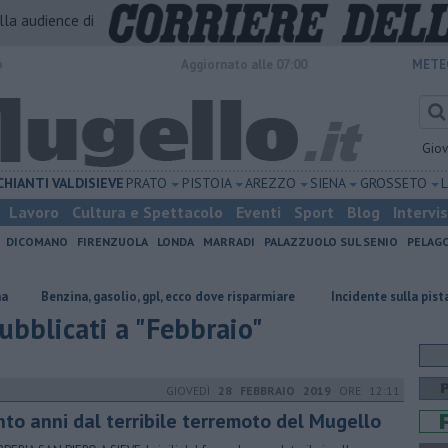
alla audience di
o
Aggiornato alle 07:00
METE
Gio
CHIANTI
VALDISIEVE
PRATO
PISTOIA
AREZZO
SIENA
GROSSETO
Lavoro
Cultura e Spettacolo
Eventi
Sport
Blog
Intervi
DICOMANO
FIRENZUOLA
LONDA
MARRADI
PALAZZUOLO SUL SENIO
PELAG
 gasolio, gpl, ecco dove risparmiare
Incidente sulla pista del Mugello, 
pubblicati a "Febbraio"
GIOVEDÌ
28 FEBBRAIO 2019
ORE 12:11
nto anni dal terribile terremoto del Mugello