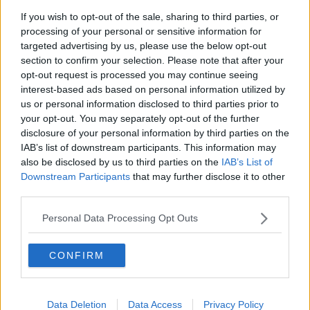
Capisco che sia dura quando si ha a che fare con un mondo dove,
If you wish to opt-out of the sale, sharing to third parties, or
per capire cosa dire oggi, si aspetta il sondaggio di domani, ma
fai
processing of your personal or sensitive information for
uno sforzo
, ne vale davvero la pena. Perchè i Giochi si svolgono
targeted advertising by us, please use the below opt-out
ogni quattro anni, di norma, e restano unici, universali,
section to confirm your selection. Please note that after your
indimenticabili e, quando sono come quelli di Tokyo, si gode,
tutti
opt-out request is processed you may continue seeing
insieme
, senza distinzioni, ed è
bellissimo
. Perchè le Olimpiadi
interest-based ads based on personal information utilized by
non sono come le elezioni che si fanno ogni tre per due e il giorno
us or personal information disclosed to third parties prior to
dopo si fa a gara a dimenticarsele.
your opt-out. You may separately opt-out of the further
Franco Bonciani
disclosure of your personal information by third parties on the
IAB’s list of downstream participants. This information may
Franco Bonciani
also be disclosed by us to third parties on the
IAB’s List of
© Riproduzione riservata
Downstream Participants
that may further disclose it to other
third parties.
Personal Data Processing Opt Outs
CONFIRM
Se vuoi leggere le notizie principali della Toscana iscriviti alla
Newsletter QUInews - ToscanaMedia.
Arriva gratis tutti i giorni
alle 20:00 direttamente nella tua casella di posta.
Basta cliccare
QUI
Data Deletion
Data Access
Privacy Policy