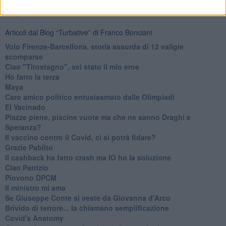
Ti potrebbe interessare anche:
Articoli dal Blog “Turbative” di Franco Bonciani
Volo Firenze-Barcellona, storia assurda di 12 valigie
scomparse
Ciao "Titostagno", sei stato il mio eroe
Ho fatto la terza
Maya
Caro amico politico entusiasmato dalle Olimpiadi
El Vacinado
Piazze piene, piscine vuote ma che ne sanno Draghi e
Speranza?
​Il vaccino contro il Covid, ci si potrà fidare?
Grazie Pablito
Il cashback ha fatto crash ma IO ho la soluzione
Ciao Patrizio
Piovono DPCM
Il ministro mi ama
Se Giuseppe Conte si veste da Giovanna d'Arco
Brivido di terrore... la chiamano semplificazione
Covid's Anatomy