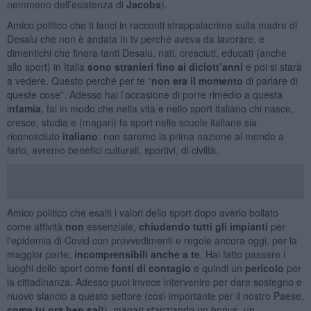
nemmeno dell’esistenza di
Jacobs
).
Amico politico che ti lanci in racconti strappalacrime sulla madre di
Desalu che non è andata in tv perché aveva da lavorare, e
dimentichi che finora tanti Desalu, nati, cresciuti, educati (anche
allo sport) in Italia
sono stranieri fino ai diciott’anni
e poi si starà
a vedere. Questo perché per te “
non era il momento
di parlare di
queste cose”. Adesso hai l’occasione di porre rimedio a questa
i
nfamia
, fai in modo che nella vita e nello sport italiano chi nasce,
cresce, studia e (magari) fa sport nelle scuole italiane sia
riconosciuto
italiano
: non saremo la prima nazione al mondo a
farlo, avremo benefici culturali, sportivi, di civiltà.
Amico politico che esalti i valori dello sport dopo averlo bollato
come attività
non
essenziale,
chiudendo tutti gli impianti
per
l'epidemia di Covid con provvedimenti e regole ancora oggi, per la
maggior parte,
incomprensibili anche a te
. Hai fatto passare i
luoghi dello sport come
fonti di contagio
e quindi un
pericolo
per
la cittadinanza. Adesso puoi invece intervenire per dare sostegno e
nuovo slancio a questo settore (così importante per il nostro Paese,
come tu ora ben sai!
), magari stanziando un bonus, un