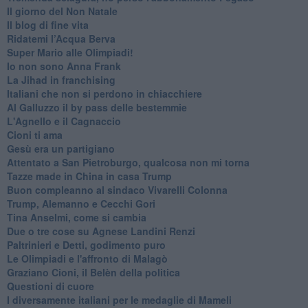
Il giorno del Non Natale
Il blog di fine vita
​Ridatemi l’Acqua Berva
Super Mario alle Olimpiadi!
Io non sono Anna Frank
​La Jihad in franchising
Italiani che non si perdono in chiacchiere
Al Galluzzo il by pass delle bestemmie
L'Agnello e il Cagnaccio
Cioni ti ama
​Gesù era un partigiano
Attentato a San Pietroburgo, qualcosa non mi torna
Tazze made in China in casa Trump
Buon compleanno al sindaco Vivarelli Colonna
Trump, Alemanno e Cecchi Gori
Tina Anselmi, come si cambia
Due o tre cose su Agnese Landini Renzi
Paltrinieri e Detti, godimento puro
Le Olimpiadi e l'affronto di Malagò
Graziano Cioni, il Belèn della politica
Questioni di cuore
I diversamente italiani per le medaglie di Mameli