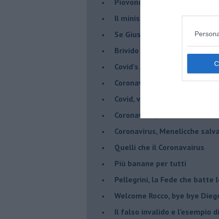
Piovono DPCM
Il ministro mi ama
Se Giuseppe Conte si veste d
Persona
Brivido di terrore... la chiam
Covid's Anatomy
Coronavirus, scacco al racket
Covid, vade a un metro - Gli ar
Coronavirus, vade a un metro 
Coronavirus, Menelicche salva
Quelli che il Coronavairus
Più banane per tutti
Pellegrini, la Fede che batte 
Welcome Rocco, bye bye Dieg
Il falso invalido e l'esempio 