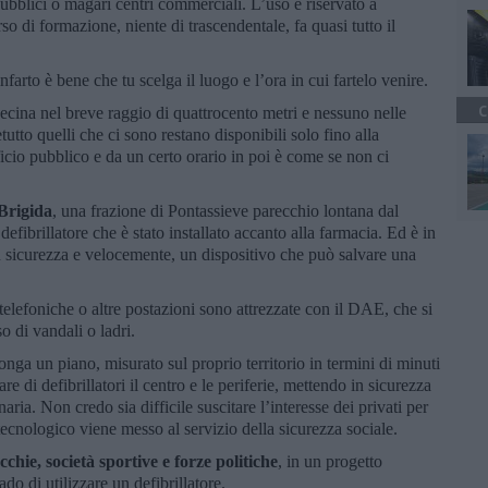
 pubblici o magari centri commerciali. L’uso è riservato a
so di formazione, niente di trascendentale, fa quasi tutto il
rto è bene che tu scelga il luogo e l’ora in cui fartelo venire.
C
ina nel breve raggio di quattrocento metri e nessuno nelle
retutto quelli che ci sono restano disponibili solo fino alla
fficio pubblico e da un certo orario in poi è come se non ci
Brigida
, una frazione di Pontassieve parecchio lontana dal
efibrillatore che è stato installato accanto alla farmacia. Ed è in
n sicurezza e velocemente, un dispositivo che può salvare una
telefoniche o altre postazioni sono attrezzate con il DAE, che si
o di vandali o ladri.
a un piano, misurato sul proprio territorio in termini di minuti
re di defibrillatori il centro e le periferie, mettendo in sicurezza
aria. Non credo sia difficile suscitare l’interesse dei privati per
tecnologico viene messo al servizio della sicurezza sociale.
cchie, società sportive e forze politiche
, in un progetto
do di utilizzare un defibrillatore.