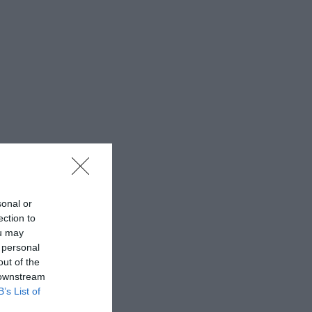
sonal or
ection to
ou may
 personal
out of the
 downstream
B’s List of