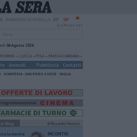
25°
38°
O:
BARBERINO DI MUGELLO
QuiNews.net
vedì
06 Agosto 2026
LIVORNO
LUCCA
PISA
MASSA CARRARA
ste
Animali
Pubblicità
Contatti
O
SCARPERIA - SAN PIERO A SIEVE
VAGLIA
ui Blog
di Riccardo Ferrucci
INCONTRI
ucca la mostra