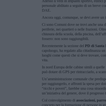
Adesso li vedi in impianti sportivi, edifici
personale abilitato a seguito di un breve cor
DAE.
Ancora oggi, comunque, se devi avere un infa
Ci sono Comuni dove ne trovi anche una dec
periferie, nei quartieri o nelle frazioni. Olt
chiusura della scuola, della piscina, dell’u
fossero: non sono raggiungibili.
Recentemente la sezione del
PD di Santa 
capoluogo, ha regalato alla cittadinanza un d
luoghi come questi che si deve trovare, co
vita.
In nord Europa delle cabine simili a quelle 
può dotare di GPS per rintracciarlo, a scans
Un’amministrazione comunale che predispong
per raggiungerlo, e affronti la spesa per dota
“ricchi e poveri”, farebbe una cosa straordin
un’iniziativa del genere, dove il progresso 
Col coinvolgimento di
associazioni, parro
concreto per la formazione di persone in gra