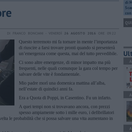
di 
ore
Scar
con 
QUI
DI FRANCO BONCIANI - VENERDÌ
26 AGOSTO 2016
ORE 09:22
Questo terremoto mi fa tornare in mente l’importanza
di riuscire a farsi trovare pronti quando si presenterà
Ult
un’emergenza come questa, mai del tutto prevedibile.
A
Ci sono altre emergenze, di minor impatto ma più
frequenti, nelle quali comunque la gara col tempo per
salvare delle vite è fondamentale.
Mio padre morì una domenica mattina all’alba,
nell’estate di quindici anni fa.
A
Era a Quota di Poppi, in Casentino. Fu un infarto.
A quei tempi non si trovavano ancora, con prezzi
spesso ampiamente sotto i mille euro, i defibrillatori
svelta le probabilità che si possa salvare una vita aumentano in
A