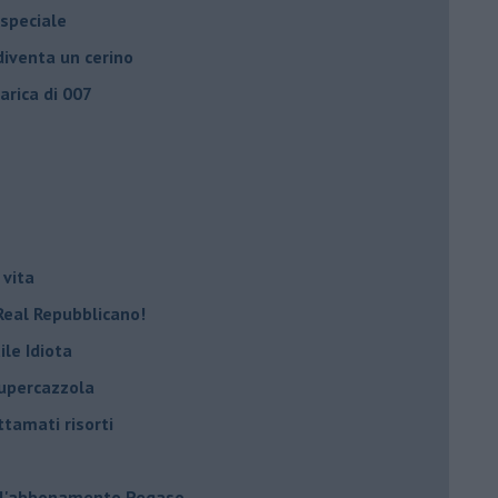
 speciale
iventa un cerino
carica di 007
 vita
Real Repubblicano!
ile Idiota
supercazzola
ttamati risorti
 l'abbonamento Pegaso