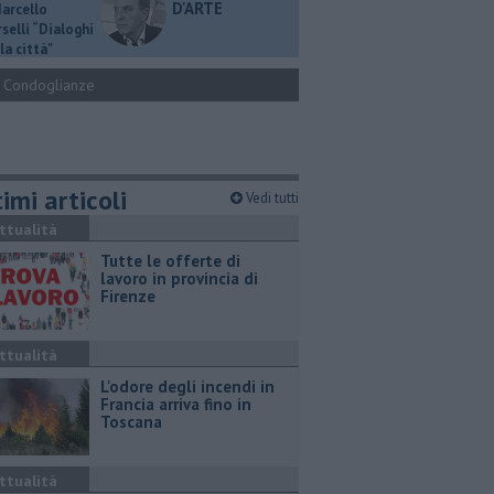
D'ARTE
Marcello
selli “Dialoghi
la città"
Condoglianze
imi articoli
Vedi tutti
ttualità
​Tutte le offerte di
lavoro in provincia di
Firenze
ttualità
L'odore degli incendi in
Francia arriva fino in
Toscana
ttualità