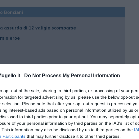
co Bonciani
ia assurda di 12 valigie scomparse
l mio eroe
mato dalle Olimpiadi
gello.it -
Do Not Process My Personal Information
ma che ne sanno Draghi e Speranza?
to opt-out of the sale, sharing to third parties, or processing of your per
formation for targeted advertising by us, please use the below opt-out s
i potrà fidare?
r selection. Please note that after your opt-out request is processed y
eing interest-based ads based on personal information utilized by us or
disclosed to third parties prior to your opt-out. You may separately opt-
 IO ho la soluzione
losure of your personal information by third parties on the IAB’s list of
. This information may also be disclosed by us to third parties on the
IA
Participants
that may further disclose it to other third parties.