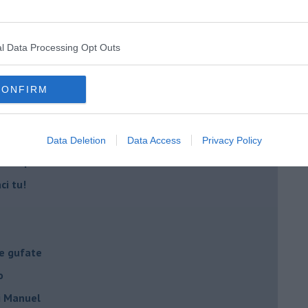
a Giovanna d'Arco
l Data Processing Opt Outs
ano semplificazione
CONFIRM
 delle mascherine
resti domiciliari
Data Deletion
Data Access
Privacy Policy
- la spesa
ci tu!
le gufate
o
di Manuel