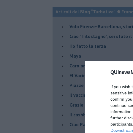
Articoli dal Blog “Turbative” di Fran
Volo Firenze-Barcellona, stor
Ciao "Titostagno", sei stato i
Ho fatto la terza
Maya
Caro amico politico entusias
QUInewsMu
El Vacinado
Piazze piene, piscine vuote 
If you wish 
sensitive in
​Il vaccino contro il Covid, ci s
confirm you
Grazie Pablito
continue se
information 
Il cashback ha fatto crash ma
further disc
Ciao Patrizio
participants
Downstream 