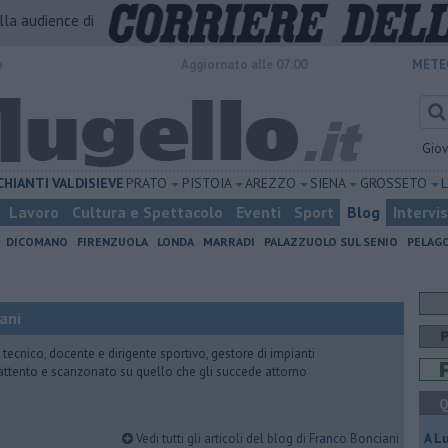
alla audience di
o
Aggiornato alle 07:00
METE
Gio
CHIANTI
VALDISIEVE
PRATO
PISTOIA
AREZZO
SIENA
GROSSETO
Lavoro
Cultura e Spettacolo
Eventi
Sport
Blog
Intervi
DICOMANO
FIRENZUOLA
LONDA
MARRADI
PALAZZUOLO SUL SENIO
PELAG
ani
 tecnico, docente e dirigente sportivo, gestore di impianti
attento e scanzonato su quello che gli succede attorno
Q
Vedi tutti gli articoli del blog di Franco Bonciani
A L