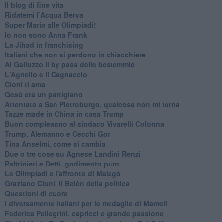
Il blog di fine vita
​Ridatemi l’Acqua Berva
Super Mario alle Olimpiadi!
Io non sono Anna Frank
​La Jihad in franchising
Italiani che non si perdono in chiacchiere
Al Galluzzo il by pass delle bestemmie
L'Agnello e il Cagnaccio
Cioni ti ama
​Gesù era un partigiano
Attentato a San Pietroburgo, qualcosa non mi torna
Tazze made in China in casa Trump
Buon compleanno al sindaco Vivarelli Colonna
Trump, Alemanno e Cecchi Gori
Tina Anselmi, come si cambia
Due o tre cose su Agnese Landini Renzi
Paltrinieri e Detti, godimento puro
Le Olimpiadi e l'affronto di Malagò
Graziano Cioni, il Belèn della politica
Questioni di cuore
I diversamente italiani per le medaglie di Mameli
Federica Pellegrini, capricci e grande passione