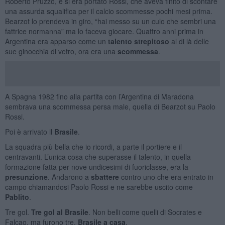
Roberto Pruzzo, e si era portato Rossi, che aveva finito di scontare
una assurda squalifica per il calcio scommesse pochi mesi prima.
Bearzot lo prendeva in giro, “hai messo su un culo che sembri una
fattrice normanna” ma lo faceva giocare. Quattro anni prima in
Argentina era apparso come un
talento strepitoso
al di là delle
sue ginocchia di vetro, ora era una
scommessa
.
A Spagna 1982 fino alla partita con l’Argentina di Maradona
sembrava una scommessa persa male, quella di Bearzot su Paolo
Rossi.
Poi è arrivato il
Brasile
.
La squadra più bella che io ricordi, a parte il portiere e il
centravanti. L’unica cosa che superasse il talento, in quella
formazione fatta per nove undicesimi di fuoriclasse, era la
presunzione
. Andarono a
sbattere
contro uno che era entrato in
campo chiamandosi Paolo Rossi e ne sarebbe uscito come
Pablito
.
Tre gol.
Tre gol al Brasile
. Non belli come quelli di Socrates e
Falcao, ma furono tre.
Brasile a casa
.