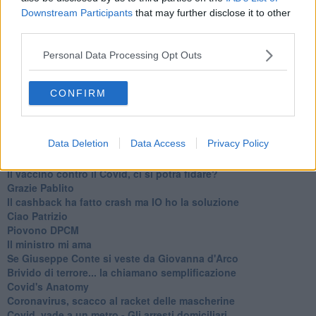
Downstream Participants
that may further disclose it to other
Articoli dal Blog “Turbative” di Franco Bonciani
third parties.
Volo Firenze-Barcellona, storia assurda di 12 valigie
Personal Data Processing Opt Outs
scomparse
Ciao "Titostagno", sei stato il mio eroe
Ho fatto la terza
CONFIRM
Maya
Caro amico politico entusiasmato dalle Olimpiadi
El Vacinado
Data Deletion
Data Access
Privacy Policy
Piazze piene, piscine vuote ma che ne sanno Draghi e
Speranza?
​Il vaccino contro il Covid, ci si potrà fidare?
Grazie Pablito
Il cashback ha fatto crash ma IO ho la soluzione
Ciao Patrizio
Piovono DPCM
Il ministro mi ama
Se Giuseppe Conte si veste da Giovanna d'Arco
Brivido di terrore... la chiamano semplificazione
Covid's Anatomy
Coronavirus, scacco al racket delle mascherine
Covid, vade a un metro - Gli arresti domiciliari