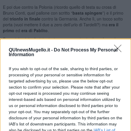
E poi due contro la Polonia (ricordo quello di testa su cross di
Bruno Conti, quel pallone con scritto “
basta spingere
”) e il primo
del
trionfo in finale
contro la Germania. Anche lì, un tocco sotto
porta (vuoi mettere il due a zero dell’urlo di Tardelli?) ma
era il
primo
ed
era di Pablito
.
Per noi, la gioia di gioire insieme, a casa, in strada, nel mondo,
grazie a un
ragazzo di Prato
che la buttava dentro.
QUInewsMugello.it -
Do Not Process My Personal
Chi ci regala gioie
non muore mai
dentro di noi.
Grazie
Pablito.
Information
Franco Bonciani
If you wish to opt-out of the sale, sharing to third parties, or
processing of your personal or sensitive information for
targeted advertising by us, please use the below opt-out
section to confirm your selection. Please note that after your
opt-out request is processed you may continue seeing
interest-based ads based on personal information utilized by
Se vuoi leggere le notizie principali della Toscana iscriviti alla
us or personal information disclosed to third parties prior to
Newsletter QUInews - ToscanaMedia.
Arriva gratis tutti i giorni
your opt-out. You may separately opt-out of the further
alle 20:00 direttamente nella tua casella di posta.
disclosure of your personal information by third parties on the
Basta cliccare
QUI
IAB’s list of downstream participants. This information may
Ti potrebbe interessare anche:
also be disclosed by us to third parties on the
IAB’s List of