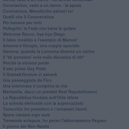
Coronavirus, vade a un metro - la spesa
Coronavirus, Menelicche salvaci tu!
Quelli che il Coronavairus
Più banane per tutti
Pellegrini, la Fede che batte le gufate
Welcome Rocco, bye bye Diego
Il falso invalido e l'esempio di Manuel
Arianna e Giorgio, una coppia speciale
Genova, quando la Lanterna diventa un cerino
Il 'Va' pensiero' vola nella discarica di 007
Perchè la sinistra perde
Il mio primo Gay Pride
Il Gratta&Vincium ci salverà
Una passeggiata da Fico
Una telefonata ti complica la vita
Mattarella, dacci un premier Real Repubblicano!
La Repubblica fondata sull'Utile Idiota
La scheda elettorale con la supercazzola
Tavecchio for president e i rottamati risorti
Sparo cazzate ergo sum
Tremenda sciagura, ho perso l'abbonamento Pegaso
Il giorno del Non Natale