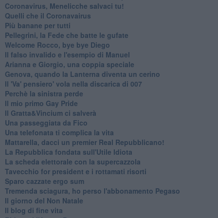
Coronavirus, Menelicche salvaci tu!
Quelli che il Coronavairus
Più banane per tutti
Pellegrini, la Fede che batte le gufate
Welcome Rocco, bye bye Diego
Il falso invalido e l'esempio di Manuel
Arianna e Giorgio, una coppia speciale
Genova, quando la Lanterna diventa un cerino
Il 'Va' pensiero' vola nella discarica di 007
Perchè la sinistra perde
Il mio primo Gay Pride
Il Gratta&Vincium ci salverà
Una passeggiata da Fico
Una telefonata ti complica la vita
Mattarella, dacci un premier Real Repubblicano!
La Repubblica fondata sull'Utile Idiota
La scheda elettorale con la supercazzola
Tavecchio for president e i rottamati risorti
Sparo cazzate ergo sum
Tremenda sciagura, ho perso l'abbonamento Pegaso
Il giorno del Non Natale
Il blog di fine vita