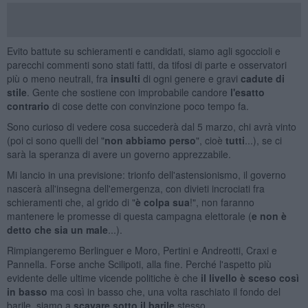
Evito battute su schieramenti e candidati, siamo agli sgoccioli e
parecchi commenti sono stati fatti, da tifosi di parte e osservatori
più o meno neutrali, fra
insulti
di ogni genere e gravi
cadute di
stile
. Gente che sostiene con improbabile candore
l'esatto
contrario
di cose dette con convinzione poco tempo fa.
Sono curioso di vedere cosa succederà dal 5 marzo, chi avrà vinto
(poi ci sono quelli del "
non abbiamo perso
", cioè
tutti
...), se ci
sarà la speranza di avere un governo apprezzabile.
Mi lancio in una previsione: trionfo dell'astensionismo, il governo
nascerà all'insegna dell'emergenza, con divieti incrociati fra
schieramenti che, al grido di "
è colpa sua
!", non faranno
mantenere le promesse di questa campagna elettorale (
e non è
detto che sia un male
...).
Rimpiangeremo Berlinguer e Moro, Pertini e Andreotti, Craxi e
Pannella. Forse anche Scilipoti, alla fine. Perché l'aspetto più
evidente delle ultime vicende politiche è che
il livello è sceso così
in basso
ma così in basso che, una volta raschiato il fondo del
barile, siamo a
scavare sotto il barile
stesso.