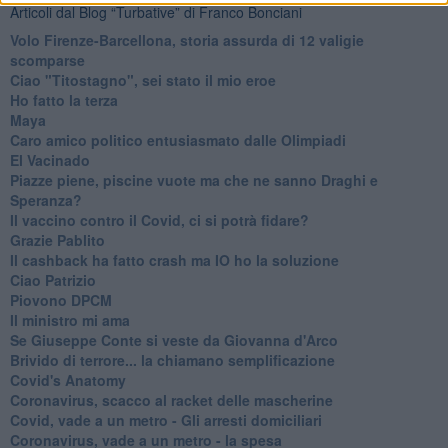
Articoli dal Blog “Turbative” di Franco Bonciani
Volo Firenze-Barcellona, storia assurda di 12 valigie
scomparse
Ciao "Titostagno", sei stato il mio eroe
Ho fatto la terza
Maya
Caro amico politico entusiasmato dalle Olimpiadi
El Vacinado
Piazze piene, piscine vuote ma che ne sanno Draghi e
Speranza?
​Il vaccino contro il Covid, ci si potrà fidare?
Grazie Pablito
Il cashback ha fatto crash ma IO ho la soluzione
Ciao Patrizio
Piovono DPCM
Il ministro mi ama
Se Giuseppe Conte si veste da Giovanna d'Arco
Brivido di terrore... la chiamano semplificazione
Covid's Anatomy
Coronavirus, scacco al racket delle mascherine
Covid, vade a un metro - Gli arresti domiciliari
Coronavirus, vade a un metro - la spesa