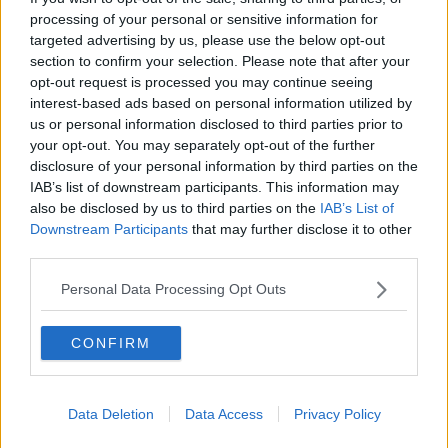
si circondano di gente che
non possa creare problemi
in futuro,
processing of your personal or sensitive information for
che si pensa
grata
e
fedele, innocua
. E, scava scava, si arriva al
targeted advertising by us, please use the below opt-out
quadro attuale: quegli stessi personaggi scrivono e firmano leggi,
section to confirm your selection. Please note that after your
magari diventano sindaci, assessori, addirittura ministri.
opt-out request is processed you may continue seeing
interest-based ads based on personal information utilized by
Finirà che dovremo cambiare
l'articolo uno
della
Costituzione
:
us or personal information disclosed to third parties prior to
l'Italia è una repubblica democratica fondata sull
'Utile Idiota
.
your opt-out. You may separately opt-out of the further
Buon voto a tutti!
disclosure of your personal information by third parties on the
Franco Bonciani
IAB’s list of downstream participants. This information may
also be disclosed by us to third parties on the
IAB’s List of
Downstream Participants
that may further disclose it to other
third parties.
Personal Data Processing Opt Outs
Se vuoi leggere le notizie principali della Toscana iscriviti alla
Newsletter QUInews - ToscanaMedia.
Arriva gratis tutti i giorni
CONFIRM
alle 20:00 direttamente nella tua casella di posta.
Basta cliccare
QUI
Ti potrebbe interessare anche:
Data Deletion
Data Access
Privacy Policy