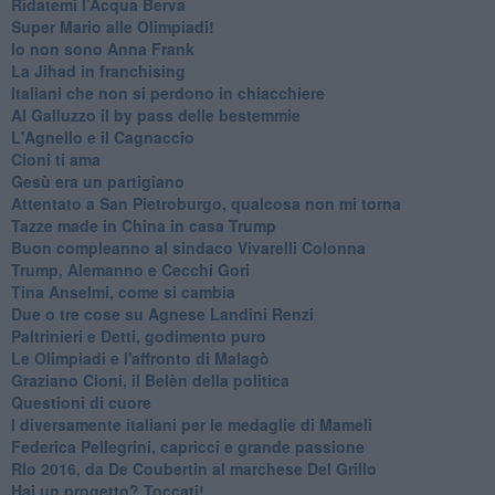
​Ridatemi l’Acqua Berva
Super Mario alle Olimpiadi!
Io non sono Anna Frank
​La Jihad in franchising
Italiani che non si perdono in chiacchiere
Al Galluzzo il by pass delle bestemmie
L'Agnello e il Cagnaccio
Cioni ti ama
​Gesù era un partigiano
Attentato a San Pietroburgo, qualcosa non mi torna
Tazze made in China in casa Trump
Buon compleanno al sindaco Vivarelli Colonna
Trump, Alemanno e Cecchi Gori
Tina Anselmi, come si cambia
Due o tre cose su Agnese Landini Renzi
Paltrinieri e Detti, godimento puro
Le Olimpiadi e l'affronto di Malagò
Graziano Cioni, il Belèn della politica
Questioni di cuore
I diversamente italiani per le medaglie di Mameli
Federica Pellegrini, capricci e grande passione
RIo 2016, da De Coubertin al marchese Del Grillo
​Hai un progetto? Toccati!