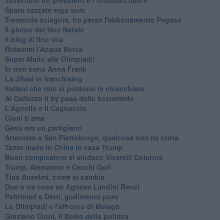
Sparo cazzate ergo sum
Tremenda sciagura, ho perso l'abbonamento Pegaso
Il giorno del Non Natale
Il blog di fine vita
​Ridatemi l’Acqua Berva
Super Mario alle Olimpiadi!
Io non sono Anna Frank
​La Jihad in franchising
Italiani che non si perdono in chiacchiere
Al Galluzzo il by pass delle bestemmie
L'Agnello e il Cagnaccio
Cioni ti ama
​Gesù era un partigiano
Attentato a San Pietroburgo, qualcosa non mi torna
Tazze made in China in casa Trump
Buon compleanno al sindaco Vivarelli Colonna
Trump, Alemanno e Cecchi Gori
Tina Anselmi, come si cambia
Due o tre cose su Agnese Landini Renzi
Paltrinieri e Detti, godimento puro
Le Olimpiadi e l'affronto di Malagò
Graziano Cioni, il Belèn della politica