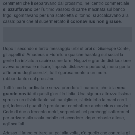
centimetri che li separavano dal prossimo, nel centro commerciale
si azzuffavano
per l’ultimo vassoio di carne macinata sul banco
frigo, sgomitavano per una scatoletta di tonno, si accalcavano alla
cassa: pare che al supermercato
il coronavirus non girasse
.
Dopo il secondo e terzo messaggio urbi et orbi di Giuseppe Conte,
gli appelli di Amadeus e Fiorello e qualche hashtag sui social la
gente ha iniziato a capire come fare. Negozi e grande distribuzione
avevano preso le misure, imposto distanze e percorsi, meno gente
all’interno degli esercizi, tutti rigorosamente a un metro
(abbondante) dal prossimo.
Tutti in coda, ordinata e senza prendere il numero, che è la
vera
grande novità
di questi giorni in Italia. Una signora attrezzatissima
spruzza un disinfettante sul maniglione, si disinfetta la mani con il
gel, indossa i guanti: è pronta per combattere anche virus marziani.
Code di due o trecento metri, serpentoni nei parcheggi sotterranei
per arrivare alla scala mobile ed accedere, dopo robuste attese,
agli scaffali.
Adesso ti fanno entrare un po’ alla volta, c’è quello che controlla gli