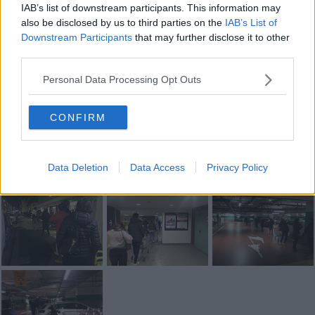
Franco Bonciani
IAB’s list of downstream participants. This information may
also be disclosed by us to third parties on the
IAB’s List of
Downstream Participants
that may further disclose it to other
third parties.
Personal Data Processing Opt Outs
Se vuoi leggere le notizie principali della Toscana iscriviti alla
Newsletter QUInews - ToscanaMedia.
Arriva gratis tutti i giorni
CONFIRM
alle 20:00 direttamente nella tua casella di posta.
Basta cliccare
QUI
Data Deletion
Data Access
Privacy Policy
Fotogallery