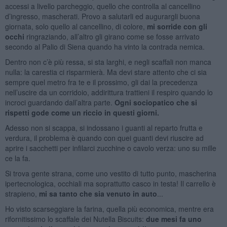
accessi a livello parcheggio, quello che controlla al cancellino
d’ingresso, mascherati. Provo a salutarli ed augurargli buona
giornata, solo quello al cancellino, di colore,
mi sorride con gli
occhi
ringraziando, all’altro gli girano come se fosse arrivato
secondo al Palio di Siena quando ha vinto la contrada nemica.
Dentro non c’è più ressa, si sta larghi, e negli scaffali non manca
nulla: la carestia ci risparmierà. Ma devi stare attento che ci sia
sempre quel metro fra te e il prossimo, gli dai la precedenza
nell’uscire da un corridoio, addirittura trattieni il respiro quando lo
incroci guardando dall’altra parte.
Ogni sociopatico che si
rispetti gode come un riccio in questi giorni.
Adesso non si scappa, si indossano i guanti al reparto frutta e
verdura, il problema è quando con quei guanti devi riuscire ad
aprire i sacchetti per infilarci zucchine o cavolo verza: uno su mille
ce la fa.
Si trova gente strana, come uno vestito di tutto punto, mascherina
ipertecnologica, occhiali ma soprattutto casco in testa! Il carrello è
strapieno,
mi sa tanto che sia venuto in auto
...
Ho visto scarseggiare la farina, quella più economica, mentre era
rifornitissimo lo scaffale dei Nutella Biscuits:
due mesi fa uno