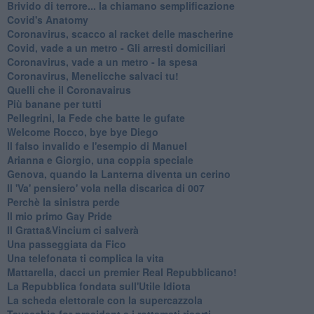
Brivido di terrore... la chiamano semplificazione
Covid's Anatomy
Coronavirus, scacco al racket delle mascherine
Covid, vade a un metro - Gli arresti domiciliari
Coronavirus, vade a un metro - la spesa
Coronavirus, Menelicche salvaci tu!
Quelli che il Coronavairus
Più banane per tutti
Pellegrini, la Fede che batte le gufate
Welcome Rocco, bye bye Diego
Il falso invalido e l'esempio di Manuel
Arianna e Giorgio, una coppia speciale
Genova, quando la Lanterna diventa un cerino
Il 'Va' pensiero' vola nella discarica di 007
Perchè la sinistra perde
Il mio primo Gay Pride
Il Gratta&Vincium ci salverà
Una passeggiata da Fico
Una telefonata ti complica la vita
Mattarella, dacci un premier Real Repubblicano!
La Repubblica fondata sull'Utile Idiota
La scheda elettorale con la supercazzola
Tavecchio for president e i rottamati risorti