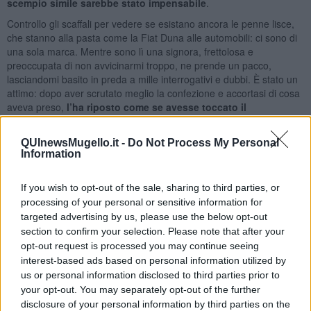
scempio simile sarebbe stato impensabile
.
Controllo gli scaffali per vedere se esistano ancora le penne lisce,
che stanno alla pasta come la Fiat Duna alle automobili: ci sono di
una sola marca. Mentre sono lì una signora, frettolosa e
preoccupata di non avvicinarmi troppo, ne prende un pacco,
lasciandomi basito in preda a mille interrogativi e dubbi. È stato un
attimo: dopo aver scrutato meglio la confezione e accortasi di cosa
aveva preso,
l’ha riposto come se avesse toccato il
coronavirus in persona
.
Commessi stressatissimi, e c’è da capirli, credo che sia la
QUInewsMugello.it -
Do Not Process My Personal
Information
categoria, ampiamente dopo infermieri e medici, messa a più dura
prova. Ti indirizzano alla cassa, provi a sorridergli ma con scarso
successo, la mascherina gli serve anche per nascondere il
If you wish to opt-out of the sale, sharing to third parties, or
desiderio di trovarsi altrove.
processing of your personal or sensitive information for
targeted advertising by us, please use the below opt-out
Paghi, torni alla macchina, carichi la spesa e via, scansando quelli
in attesa di entrare, che quando passi si fanno da parte come se la
section to confirm your selection. Please note that after your
tua auto potesse starnutire.
opt-out request is processed you may continue seeing
interest-based ads based on personal information utilized by
E tu, con il latte, lievito e farina, passata di pomodoro e penne
us or personal information disclosed to third parties prior to
rigate, ma soprattutto una riserva di carta igienica nemmeno ci
your opt-out. You may separately opt-out of the further
fosse il colera,
torni a casa da eroe
.
disclosure of your personal information by third parties on the