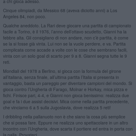
a chi gioca adesso.
Cinque olimpiadi, da Messico 68 (aveva diciotto anni) a Los
Angeles 84, non poco.
Qualche aneddoto. La Rari deve giocare una partita di campionato
facile a Torino, è il 1976, l’anno dell’ottavo scudetto, Gianni ha la
febbre alta. Gli consigliano di non andare, non c’è partita, è come
se la si fosse già vinta. Lui non se la vuole perdere, e va. Partita
complicata come accade a volte con le cose che sembrano facili,
vinta con un solo goal di scarto per 9 a 8. Gianni segna tutte le 9
reti.
Mondiali del 1978 a Berlino, si gioca con la formula del girone
all’italiana, senza finale, all’ultima partita l’Italia si presenta in
vantaggio, basta un pareggio per diventare campioni del mondo. Si
gioca contro l’Ungheria di Farago, Molnar e Horkay, mica pizza e
fichi. Finisce pari, 4-4, e Gianni non gioca benissimo: realizza due
goal e fa i due assist decisivi. Mica come nella partita precedente,
che vinciamo 6 a 5 sulla Jugoslavia, dove realizza 5 reti!
I dribbling nella pallanuoto non è che siano la cosa più semplice
che si possa fare. Eppure ne realizza uno spettacolare in un altro
incontro con l’Ungheria, dove scarta il portiere ed entra in porta con
la palla. Provateci…