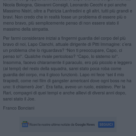
Nicola Bologna, Giovanni Consigli, Leonardo Cecchi e poi anche
Massimo Nistri, oltre a Patrizia Lanfredini e gli altri, tutti più grandi e
bravi. Non credo che in realtà fosse un problema di essere più o
meno bravo, più semplicemente penso di non essere stato il
massimo della simpatia.
Per farmi considerare iniziai a fingermi guardia del corpo del più
bravo di noi, Lapo Cianchi, attuale dirigente di Pitti Immagine: c’era
un problema che lo riguardava? “Non ti preoccupare, Capo, ci
penso io!”. Qualche rivale pericoloso? “Capo, lo sistemo io!”.
Insomma, facevo chiaramente il paraculo, ero più piccolo e leggero
(ai tempi) del resto della squadra, sarei stato poca roba come
guardia del corpo, ma il gioco funzionò. Lapo mi fece “sei il mio
tirapiedi, come nei film di gangster americani dove ogni boss ne ha
uno: ti chiamerò Joe”. Era fatta, avevo un ruolo, esistevo. Per la
Rari, compagni di quei tempi e anche allievi di diversi anni dopo,
sarei stato il Joe.
Franco Bonciani