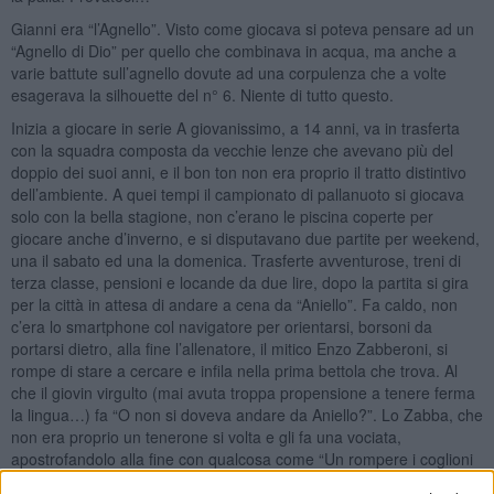
Gianni era “l’Agnello”. Visto come giocava si poteva pensare ad un
“Agnello di Dio” per quello che combinava in acqua, ma anche a
varie battute sull’agnello dovute ad una corpulenza che a volte
esagerava la silhouette del n° 6. Niente di tutto questo.
Inizia a giocare in serie A giovanissimo, a 14 anni, va in trasferta
con la squadra composta da vecchie lenze che avevano più del
doppio dei suoi anni, e il bon ton non era proprio il tratto distintivo
dell’ambiente. A quei tempi il campionato di pallanuoto si giocava
solo con la bella stagione, non c’erano le piscina coperte per
giocare anche d’inverno, e si disputavano due partite per weekend,
una il sabato ed una la domenica. Trasferte avventurose, treni di
terza classe, pensioni e locande da due lire, dopo la partita si gira
per la città in attesa di andare a cena da “Aniello”. Fa caldo, non
c’era lo smartphone col navigatore per orientarsi, borsoni da
portarsi dietro, alla fine l’allenatore, il mitico Enzo Zabberoni, si
rompe di stare a cercare e infila nella prima bettola che trova. Al
che il giovin virgulto (mai avuta troppa propensione a tenere ferma
la lingua…) fa “O non si doveva andare da Aniello?”. Lo Zabba, che
non era proprio un tenerone si volta e gli fa una vociata,
apostrofandolo alla fine con qualcosa come “Un rompere i coglioni
costì, Agnello!”. Fra le risate dei vecchi della squadra, che poi