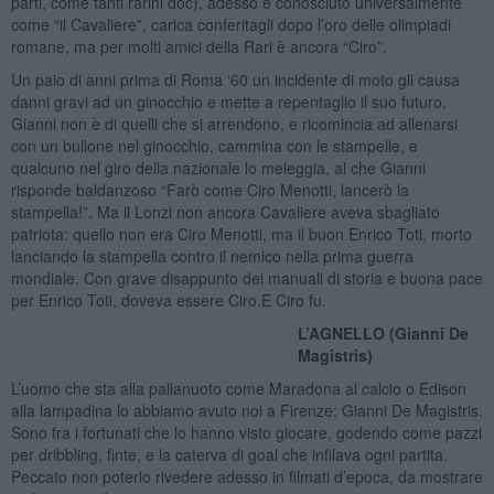
parti, come tanti rarini doc), adesso è conosciuto universalmente
come “il Cavaliere”, carica conferitagli dopo l’oro delle olimpiadi
romane, ma per molti amici della Rari è ancora “Ciro”.
Un paio di anni prima di Roma ‘60 un incidente di moto gli causa
danni gravi ad un ginocchio e mette a repentaglio il suo futuro.
Gianni non è di quelli che si arrendono, e ricomincia ad allenarsi
con un bullone nel ginocchio, cammina con le stampelle, e
qualcuno nel giro della nazionale lo meleggia, al che Gianni
risponde baldanzoso “Farò come Ciro Menotti, lancerò la
stampella!”. Ma il Lonzi non ancora Cavaliere aveva sbagliato
patriota: quello non era Ciro Menotti, ma il buon Enrico Toti, morto
lanciando la stampella contro il nemico nella prima guerra
mondiale. Con grave disappunto dei manuali di storia e buona pace
per Enrico Toti, doveva essere Ciro.E Ciro fu.
L’AGNELLO (Gianni De
Magistris)
L’uomo che sta alla pallanuoto come Maradona al calcio o Edison
alla lampadina lo abbiamo avuto noi a Firenze: Gianni De Magistris.
Sono fra i fortunati che lo hanno visto giocare, godendo come pazzi
per dribbling, finte, e la caterva di goal che infilava ogni partita.
Peccato non poterlo rivedere adesso in filmati d’epoca, da mostrare