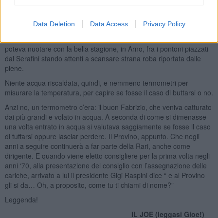
Gianni Lonzi, passa fin da ragazzino le giornate alla Rari, dove il
tempo si trascorreva fra nuoto, giochi ed allenamenti.
Data Deletion
Data Access
Privacy Policy
A quei tempi non esisteva ancora la piscina, la sola al chiuso per
nuotare d’inverno era la Muzzi in Piazza Beccaria. Alla Rari si
poteva nuotare con la bella stagione, in Arno, fra i pontoni piazzati
dal Serafini stando attenti a scansare strana roba riportata dalle
piene.
Niente acqua riscaldata, quindi, e nemmeno termometri per
misurare la temperatura, per capire se fosse il caso di buttarsi o no.
Anzi no, un termometro c’era: il buon Fabrizio, che veniva catturato
dai più grandi e volato in acqua. A seconda di come si dimenasse
una volta entrato in acqua si valutava saggiamente se fosse il caso
di tuffarsi oppure lasciar perdere. Il Provino, appunto. Che negli
anni a seguire continuerà a far parte della Rari, anche come
dirigente. E quando viene eletto consigliere per la prima volta negli
anni ‘70, alla presentazione del consiglio con l’assegnazione delle
cariche, arrivato a lui il presidente Gigi Raspini dice “ e al Provino
gli si da… Oh, a proposito, come tu ti chiami di nome?”
Leggenda!
IL JOE (leggasi Gioe!)