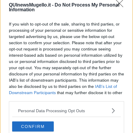
continuarono a massacrarlo, era nato l’Agnello.
QUInewsMugello.it -
Do Not Process My Personal
Information
IL GOGO (Daniele
Innocenti)
If you wish to opt-out of the sale, sharing to third parties, or
Daniele non è stato un campione, era un ragazzo di grande forza
processing of your personal or sensitive information for
fisica, non propriamente a suo agio nell’acqua, che adesso
targeted advertising by us, please use the below opt-out
continua a frequentare come idraulico. Giocava in porta, ed aveva
section to confirm your selection. Please note that after your
anche qualche problema di diottrie, insomma, fra lui e uno come
opt-out request is processed you may continue seeing
Stefano Tempesti ci correva come tra mangiare e stare a vedere.
interest-based ads based on personal information utilized by
Qualcuno notava che la sua presenza in porta fosse impalpabile: si
us or personal information disclosed to third parties prior to
diceva, di un portiere che parava poco, che fosse dipinto. Dal
your opt-out. You may separately opt-out of the further
dipinto, si passò ad uno dei pittori per antonomasia, il Van Gogh.
disclosure of your personal information by third parties on the
Ma il soprannome Van Gogh era troppo lungo. E quindi,
IAB’s list of downstream participants. This information may
fiorentinamente, divenne Gogo.
also be disclosed by us to third parties on the
IAB’s List of
IL PROVINO (Fabrizio
Downstream Participants
that may further disclose it to other
Dimoni)
third parties.
La summa di tutti i soprannomi rarini è racchiusa in questa perla
Personal Data Processing Opt Outs
assoluta, che dura da più di sessant’anni, e concentra genialità,
fantasia, ferocia ed affetto fiorentini. Fabrizio Dimoni è uno dei rarini
che alla Rari sono cresciuti e diventati uomini, non di rado belle
CONFIRM
persone come nel caso di Fabrizio. Coetaneo e amico fraterno di