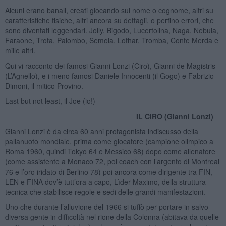
Alcuni erano banali, creati giocando sul nome o cognome, altri su
caratteristiche fisiche, altri ancora su dettagli, o perfino errori, che
sono diventati leggendari. Jolly, Bigodo, Lucertolina, Naga, Nebula,
Faraone, Trota, Palombo, Semola, Lothar, Tromba, Conte Merda e
mille altri.
Qui vi racconto dei famosi Gianni Lonzi (Ciro), Gianni de Magistris
(L’Agnello), e i meno famosi Daniele Innocenti (il Gogo) e Fabrizio
Dimoni, il mitico Provino.
Last but not least, il Joe (io!)
IL CIRO (Gianni Lonzi)
Gianni Lonzi è da circa 60 anni protagonista indiscusso della
pallanuoto mondiale, prima come giocatore (campione olimpico a
Roma 1960, quindi Tokyo 64 e Messico 68) dopo come allenatore
(come assistente a Monaco 72, poi coach con l’argento di Montreal
76 e l’oro iridato di Berlino 78) poi ancora come dirigente tra FIN,
LEN e FINA dov’è tutt’ora a capo, Lìder Maximo, della struttura
tecnica che stabilisce regole e sedi delle grandi manifestazioni.
Uno che durante l’alluvione del 1966 si tuffò per portare in salvo
diversa gente in difficoltà nel rione della Colonna (abitava da quelle