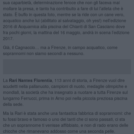
sua caparbietà, determinazione feroce che non gli faceva mai
mollare la presa, e tanto ha contribuito a fare di lui l’atleta che è
stato. È buffo in questa foto, mentre se la ride con un cane vero,
acquatico anche lui (abilitato al salvataggio, oh yes!) nell’edizione
2016 di Acquamica alla piscina del Chianti di San Casciano dove
fra pochi giorni, la mattina del 16 maggio, andrà in scena l’edizione
2017.
Già, il Cagnaccio… ma a Firenze, in campo acquatico, come
soprannomi non siamo secondi a nessuno.
La
Rari Nantes Florentia
, 113 anni di storia, a Firenze vuol dire
scudetti nella pallanuoto, campioni di nuoto, medaglie olimpiche e
mondiali, la società che ha insegnato a nuotare a tutta Firenze sul
lungarno Ferrucci, prima in Arno poi nella piccola preziosa piscina
della sede.
Ma la Rari è stata anche una fantastica fabbrica di soprannomi: che
tu fossi bravo e famoso o uno dei tanti che ci sono passati, ci sta
che un soprannome ti venisse affibbiato, e non di rado erano delle
chicche che rimanevano addosso come una seconda pelle.