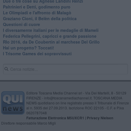
Due o tre cose su Agnese Landini Renzi
Paltrinieri e Detti, godimento puro
Le Olimpiadi e l'affronto di Malagò
Graziano Cioni, il Belèn della politica
Questioni di cuore
I diversamente italiani per le medaglie di Mameli
Federica Pellegrini, capricci e grande passione
RIo 2016, da De Coubertin al marchese Del Grillo
​Hai un progetto? Toccati!
​I Trisome Games dei sopravvissuti
Editore Toscana Media Channel srl - Via Dei Martelli, 8 - 50129
FIRENZE - info@toscanamediachannel.it. TOSCANA MEDIA
NEWS quotidiano on line registrato presso il Tribunale di Firenze
al n. 5935 del 27.09.2013. Iscrizione ROC 22105 - C.F. e P.Iva
0620787048
Fatturazione Elettronica M5UXCR1 |
Privacy Nielsen
Direttore responsabile Marco Migli