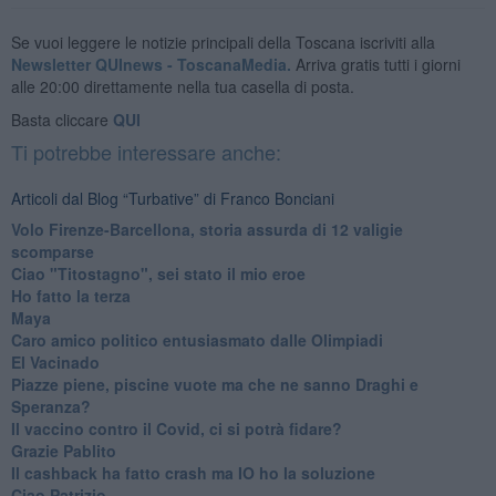
Se vuoi leggere le notizie principali della Toscana iscriviti alla
Newsletter QUInews - ToscanaMedia.
Arriva gratis tutti i giorni
alle 20:00 direttamente nella tua casella di posta.
Basta cliccare
QUI
Ti potrebbe interessare anche:
Articoli dal Blog “Turbative” di Franco Bonciani
Volo Firenze-Barcellona, storia assurda di 12 valigie
scomparse
Ciao "Titostagno", sei stato il mio eroe
Ho fatto la terza
Maya
Caro amico politico entusiasmato dalle Olimpiadi
El Vacinado
Piazze piene, piscine vuote ma che ne sanno Draghi e
Speranza?
​Il vaccino contro il Covid, ci si potrà fidare?
Grazie Pablito
Il cashback ha fatto crash ma IO ho la soluzione
Ciao Patrizio