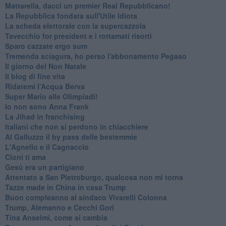
Mattarella, dacci un premier Real Repubblicano!
La Repubblica fondata sull'Utile Idiota
La scheda elettorale con la supercazzola
Tavecchio for president e i rottamati risorti
Sparo cazzate ergo sum
Tremenda sciagura, ho perso l'abbonamento Pegaso
Il giorno del Non Natale
Il blog di fine vita
​Ridatemi l’Acqua Berva
Super Mario alle Olimpiadi!
Io non sono Anna Frank
​La Jihad in franchising
Italiani che non si perdono in chiacchiere
Al Galluzzo il by pass delle bestemmie
L'Agnello e il Cagnaccio
Cioni ti ama
​Gesù era un partigiano
Attentato a San Pietroburgo, qualcosa non mi torna
Tazze made in China in casa Trump
Buon compleanno al sindaco Vivarelli Colonna
Trump, Alemanno e Cecchi Gori
Tina Anselmi, come si cambia