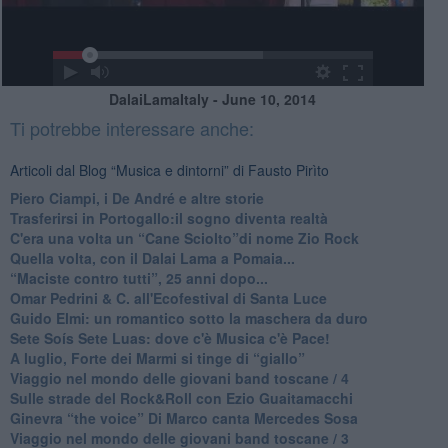
DalaiLamaItaly - June 10, 2014
Ti potrebbe interessare anche:
Articoli dal Blog “Musica e dintorni” di Fausto Pirìto
​Piero Ciampi, i De André e altre storie
​Trasferirsi in Portogallo:il sogno diventa realtà
​C'era una volta un “Cane Sciolto”di nome Zio Rock
Quella volta, con il Dalai Lama a Pomaia...
​“Maciste contro tutti”, 25 anni dopo...
​Omar Pedrini & C. all'Ecofestival di Santa Luce
Guido Elmi: un romantico sotto la maschera da duro
Sete Soís Sete Luas: dove c'è Musica c'è Pace!
​A luglio, Forte dei Marmi si tinge di “giallo”
Viaggio nel mondo delle giovani band toscane / 4
Sulle strade del Rock&Roll con Ezio Guaitamacchi
​Ginevra “the voice” Di Marco canta Mercedes Sosa
Viaggio nel mondo delle giovani band toscane / 3