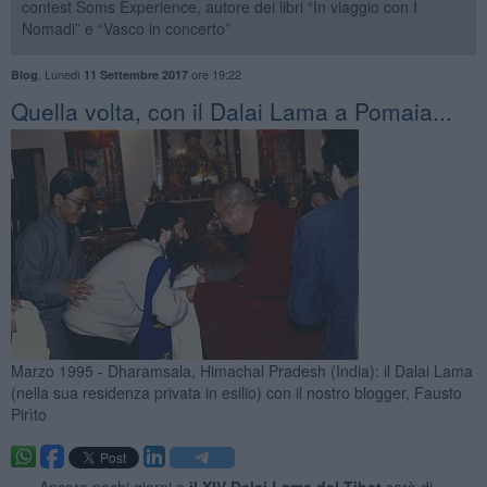
contest Soms Experience, autore dei libri “In viaggio con I
Nomadi” e “Vasco in concerto”
,
Lunedì
ore 19:22
Blog
11 Settembre 2017
Quella volta, con il Dalai Lama a Pomaia...
Marzo 1995 - Dharamsala, Himachal Pradesh (India): il Dalai Lama
(nella sua residenza privata in esilio) con il nostro blogger, Fausto
Pirìto
. —
Ancora pochi giorni e
il XIV Dalai Lama del Tibet
sarà di