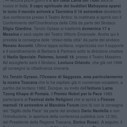
nuovo in Italia.
Il
capo spirituale dei buddisti Mahayana sparsi
in tutto il mondo
arriverà a Taormina il 16 settembre
doveterrà
due conferenze presso il Teatro Antico: la mattinata si aprirà con il
Conferimento dell’Onorificenza della Città da parte del Sindaco
Eligio Giardina
. Tenzin Gytaso si trasferirà
domenica 17
a
Messina
e sarà ospite del Teatro Vittorio Emanuele. Anche qui è
prevista la consegna delle “chiavi della città” da parte del sindaco
Renato Accoriti
. Ultima tappa siciliana, organizzata con il supporto
e il coordinamento di Barbera & Partners sotto la direzione creativa
di
Nadia Speciale
:
Palermo, lunedì 18
, presso il Teatro Massimo.
Ad accoglierlo sarà il Sindaco,
Leoluca Orlando
, che già nel 1996
gli consegnò la cittadinanza onoraria.
Ma
Tenzin Gytaso, l'Oceano di Saggezza, ama particolarmente
la nostra Toscana
che lo ha ospitato già in numerose occasioni, a
partire dal lontano 1982. Dunque, su invito dell’
Istituto Lama
Tzong Khapa di Pomaia
, il
Premio Nobel per la Pace
1989
parteciperà al
Festival delle Religioni
che si aprirà a
Firenze
martedì 19 settembre al Mandela Forum
(ore 9) con la consegna
del “Sigillo della Pace” da parte del sindaco
Dario Nardella
e con
l’introduzione, in apertura della conferenza pubblica (ore 12:30),
del Presidente della Regione Toscana,
Enrico Ross
i). A seguire, il