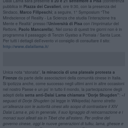
Dalai Lama sarà presente
il 20 e 21 settembre a Pisa
(conferenza
pubblica in
Piazza dei Cavalieri
, ore 9:30, con la presenza del
Sindaco,
Marco Fillpeschi
; a seguire, 1° Symposium “The
Mindscience of Reality - La Scienza che studia l’interazione tra
Mente e Realtà” presso l’
Università di Pisa
con
l’imprimatur
del
Rettore,
Paolo Mancarella
). Nel corso di questi tre giorni non è in
programma il passaggio di Tenzin Gyatso a Pomaia / Santa Luce.
Per tutti i dettagli dell’evento vi consiglio di consultare il sito:
http://www.dalailama.it/
Unica nota “stonata”,
la minaccia di una plateale protesta a
Firenze
da parte delle associazioni della comunità cinese in Italia.
Si ipotizza anche, come successo negli ultimi anni in altre occasioni
nel nostro Paese e un po’ in tutto il mondo, la partecipazione degli
adepti della
setta anti-Dalai Lama chiamata “
Dorje Shugden”
: «
I
seguaci di Dorje Shugden
(si legge in Wikipedia)
hanno stretto
un'alleanza con le autorità cinesi allo scopo di contrastare il XIV
Dalai Lama e, più in generale, il suo lignaggio di reincarnazione e i
monaci suoi alleati sia in Tibet che all'estero. Per ordine del
governo cinese, oggi le nuove generazioni di tulku, lama, ghesce e