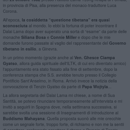
in provincia di Pisa, alla presenza del monaco-traduttore Luca
Corona.
All'epoca,
la cosiddetta “questione tibetana” era quasi
sconosciuta
al mondo. Io ebbi la fortuna di poter incontrare il
Dalai Lama dopo aver superato una sorta di “esame” da parte delle
monache
Siliana Bosa
e
Connie Miller
e dopo che le mie
domande furono passate al vaglio del rappresentante del
Governo
tibetano in esilio
, a Ginevra.
In un primo momento (grazie anche al
Ven. Ghesce Ciampa
Gyatso
, allora guida spirituale dell'ILTK, di cui ero diventato amico)
l'appuntamento era stato fissato alla fine di settembre, dopo la
conferenza stampa che S.S. avrebbe tenuto presso il Collegio
Pontificio Sant'Anselmo, in Roma. Arrivò invece la notizia della
convocazione di Tenzin Gyatso da parte di
Papa Wojtyla
...
La allora segretaria del Dalai Lama mi chiese, a nome di Sua
Santità, se potevo rinunciare temporaneamente all'intervista e mi
invitò a seguirli in Spagna dove, nella settimana successiva, si
sarebbe svolta una sessione di Insegnamenti di introduzione al
Buddismo Mahayana
. Quella proposta suonò alle mie orecchie
come un segnale forte, troppo forte, di richiamo e non me la sentii
di accettare, preferendo aspettare il ritorno a Pomaia di Tenzin