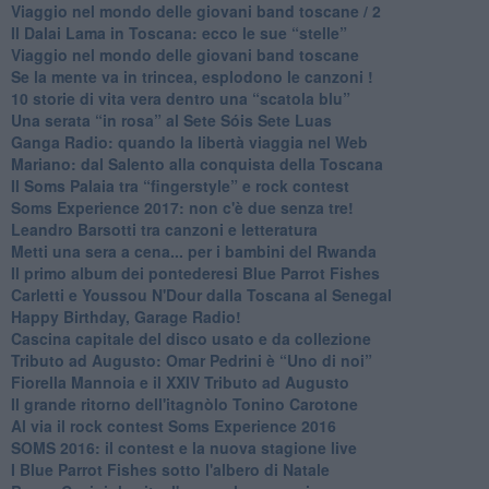
​Viaggio nel mondo delle giovani band toscane / 2
Il Dalai Lama in Toscana: ecco le sue “stelle”
Viaggio nel mondo delle giovani band toscane
Se la mente va in trincea, esplodono le canzoni !
​10 storie di vita vera dentro una “scatola blu”
​Una serata “in rosa” al Sete Sóis Sete Luas
Ganga Radio: quando la libertà viaggia nel Web
Mariano: dal Salento alla conquista della Toscana
​Il Soms Palaia tra “fingerstyle” e rock contest
Soms Experience 2017: non c'è due senza tre!
​Leandro Barsotti tra canzoni e letteratura
​Metti una sera a cena... per i bambini del Rwanda
​Il primo album dei pontederesi Blue Parrot Fishes
Carletti e Youssou N'Dour dalla Toscana al Senegal
Happy Birthday, Garage Radio!
​Cascina capitale del disco usato e da collezione
Tributo ad Augusto: Omar Pedrini è “Uno di noi”
​Fiorella Mannoia e il XXIV Tributo ad Augusto
Il grande ritorno dell'itagnòlo Tonino Carotone
​Al via il rock contest Soms Experience 2016
​SOMS 2016: il contest e la nuova stagione live
I Blue Parrot Fishes sotto l'albero di Natale