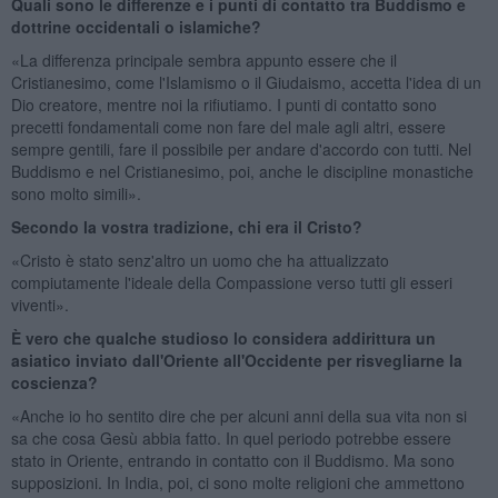
Quali sono le differenze e i punti di contatto tra Buddismo e
dottrine occidentali o islamiche?
«La differenza principale sembra appunto essere che il
Cristianesimo, come l'Islamismo o il Giudaismo, accetta l'idea di un
Dio creatore, mentre noi la rifiutiamo. I punti di contatto sono
precetti fondamentali come non fare del male agli altri, essere
sempre gentili, fare il possibile per andare d'accordo con tutti. Nel
Buddismo e nel Cristianesimo, poi, anche le discipline monastiche
sono molto simili».
Secondo la vostra tradizione, chi era il Cristo?
«Cristo è stato senz'altro un uomo che ha attualizzato
compiutamente l'ideale della Compassione verso tutti gli esseri
viventi».
È vero che qualche studioso lo considera addirittura un
asiatico inviato dall'Oriente all'Occidente per risvegliarne la
coscienza?
«Anche io ho sentito dire che per alcuni anni della sua vita non si
sa che cosa Gesù abbia fatto. In quel periodo potrebbe essere
stato in Oriente, entrando in contatto con il Buddismo. Ma sono
supposizioni. In India, poi, ci sono molte religioni che ammettono