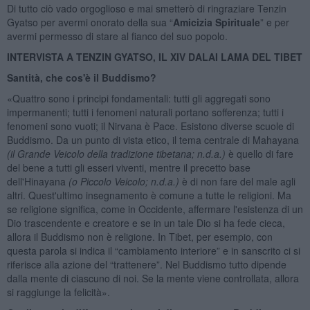
Di tutto ciò vado orgoglioso e mai smetterò di ringraziare Tenzin
Gyatso per avermi onorato della sua “
Amicizia Spirituale
” e per
avermi permesso di stare al fianco del suo popolo.
INTERVISTA A TENZIN GYATSO,
IL XIV DALAI LAMA DEL TIBET
Santità, che cos'è il Buddismo?
«Quattro sono i principi fondamentali: tutti gli aggregati sono
impermanenti; tutti i fenomeni naturali portano sofferenza; tutti i
fenomeni sono vuoti; il Nirvana è Pace. Esistono diverse scuole di
Buddismo. Da un punto di vista etico, il tema centrale di Mahayana
(il Grande Veicolo della tradizione tibetana; n.d.a.)
è quello di fare
del bene a tutti gli esseri viventi, mentre il precetto base
dell'Hinayana
(o Piccolo Veicolo; n.d.a.)
è di non fare del male agli
altri. Quest'ultimo insegnamento è comune a tutte le religioni. Ma
se religione significa, come in Occidente, affermare l'esistenza di un
Dio trascendente e creatore e se in un tale Dio si ha fede cieca,
allora il Buddismo non è religione. In Tibet, per esempio, con
questa parola si indica il “cambiamento interiore” e in sanscrito ci si
riferisce alla azione del “trattenere”. Nel Buddismo tutto dipende
dalla mente di ciascuno di noi. Se la mente viene controllata, allora
si raggiunge la felicità».