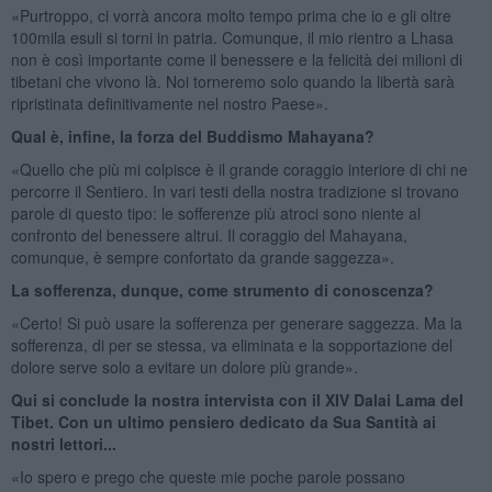
«Purtroppo, ci vorrà ancora molto tempo prima che io e gli oltre
100mila esuli si torni in patria. Comunque, il mio rientro a Lhasa
non è così importante come il benessere e la felicità dei milioni di
tibetani che vivono là. Noi torneremo solo quando la libertà sarà
ripristinata definitivamente nel nostro Paese».
Qual è, infine, la forza del Buddismo Mahayana?
«Quello che più mi colpisce è il grande coraggio interiore di chi ne
percorre il Sentiero. In vari testi della nostra tradizione si trovano
parole di questo tipo: le sofferenze più atroci sono niente al
confronto del benessere altrui. Il coraggio del Mahayana,
comunque, è sempre confortato da grande saggezza».
La sofferenza, dunque, come strumento di conoscenza?
«Certo! Si può usare la sofferenza per generare saggezza. Ma la
sofferenza, di per se stessa, va eliminata e la sopportazione del
dolore serve solo a evitare un dolore più grande».
Qui si conclude la nostra intervista con il XIV Dalai Lama del
Tibet. Con un ultimo pensiero dedicato da Sua Santità ai
nostri lettori...
«Io spero e prego che queste mie poche parole possano