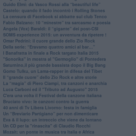
​Guido Elmi: da Vasco Rossi alla “beautiful life”
​Castelo: quando il fado incontrò i Rolling Stones
La censura di Facebook si abbatte sul club Tenco
Fabio Balzano: 10 “minestre” tra sarcasmo e poesia
Angela (Vox) Baraldi: il “gigante” dei post-CSI
​SOMS experience 2015: un avventura da ripetere !
Omar Pedrini: il cuore grande dello Zio Rock
Della serie: “Eravamo quattro amici al bar…”
I Banafratta in finale a Rock targato Italia 2015
"Sonorika" in mostra al "Germoglio" di Pontedera
​Saturnino,il più grande bassista dopo il Big Bang
​Gomo Tulku, un Lama-rapper in difesa del Tibet
​Il “grande cuore” dello Zio Rock e altre storie
La “magia” di Piero Ciampi, tra canzoni e anarchia
Luca Carboni ed il "Tributo ad Augusto" 2015
C'era una volta il Festival della canzone italiana
Bruciato vivo: le canzoni contro la guerra
40 anni di Tv Libera Livorno: festa in famiglia
Un “Breviario Partigiano” per non dimenticare
Eva & il lupo: un intreccio che viene da lontano
Un CD per la "rinascita" di Claudio Rocchi
Mozait: un ponte in musica tra Italia e Africa