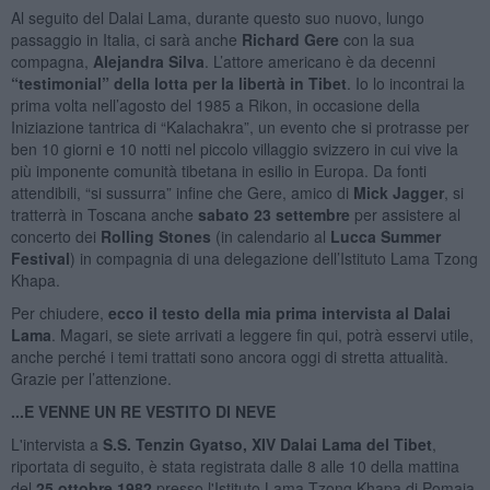
Al seguito del Dalai Lama, durante questo suo nuovo, lungo
passaggio in Italia, ci sarà anche
Richard Gere
con la sua
compagna,
Alejandra Silva
. L’attore americano è da decenni
“testimonial” della lotta per la libertà in Tibet
. Io lo incontrai la
prima volta nell’agosto del 1985 a Rikon, in occasione della
Iniziazione tantrica di “Kalachakra”, un evento che si protrasse per
ben 10 giorni e 10 notti nel piccolo villaggio svizzero in cui vive la
più imponente comunità tibetana in esilio in Europa. Da fonti
attendibili, “si sussurra” infine che Gere, amico di
Mick Jagger
, si
tratterrà in Toscana anche
sabato 23 settembre
per assistere al
concerto dei
Rolling Stones
(in calendario al
Lucca Summer
Festival
) in compagnia di una delegazione dell’Istituto Lama Tzong
Khapa.
Per chiudere,
ecco il testo della mia prima intervista al Dalai
Lama
. Magari, se siete arrivati a leggere fin qui, potrà esservi utile,
anche perché i temi trattati sono ancora oggi di stretta attualità.
Grazie per l’attenzione.
...E VENNE UN RE
VESTITO DI NEVE
L'intervista a
S.S. Tenzin Gyatso, XIV Dalai Lama del Tibet
,
riportata di seguito, è stata registrata dalle 8 alle 10 della mattina
del
25 ottobre 1982
presso l'Istituto Lama Tzong Khapa di Pomaia,