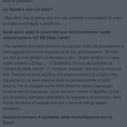
tutte le galassie».
La libertà è solo un mito?
«Non direi, ma io penso che non sia possibile conquistarla di colpo,
ci vogliono coraggio e pazienza».
Quali sono state le prove del suo riconoscimento quale
reincarnazione del XIII Dalai Lama?
«Da bambino ricordavo persone conosciute nella vita precedente e
certi oggetti che erano appartenuti al mio predecessore. Ricordo
poi che ai miei genitori continuavo a dire: “Voglio andare a Lhasa,
voglio andare a Lhasa…”. Il Buddismo si basa sul principio di
“continuità della mente”, il “continuo mentale” che non ha inizio né
fine. Reincarnazione significa che dopo la morte c'è un'altra vita,
ma prima ce ne deve essere stata necessariamente un'altra
ancora. Per la maggior parte delle persone questo passaggio
avviene senza coscienza. Certe persone invece
(i Buddha; n.d.a.)
con la pratica spirituale controllano la rinascita e al momento della
morte decidono di reincarnarsi per il bene di tutti gli esseri
senzienti».
Quanto è lontano il momento della riconciliazione con la
Cina?