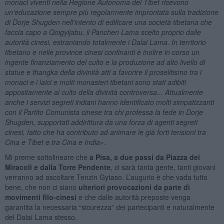
monaci viventi nella Regione Autonoma del Tibet ricevono
un'educazione sempre più regolarmente improntata sulla tradizione
di Dorje Shugden nell'intento di edificare una società tibetana che
faccia capo a Qoigyijabu, il Panchen Lama scelto proprio dalle
autorità cinesi, estraniando totalmente i Dalai Lama. In territorio
tibetano e nelle province cinesi confinanti è inoltre in corso un
ingente finanziamento del culto e la produzione ad alto livello di
statue e thangka della divinità atti a favorire il proselitismo tra i
monaci e i laici e molti monasteri tibetani sono stati adibiti
appositamente al culto della divinità controversa... Attualmente
anche i servizi segreti indiani hanno identificato molti simpatizzanti
con il Partito Comunista cinese tra chi professa la fede in Dorje
Shugden, supportati addirittura da una forza di agenti segreti
cinesi, fatto che ha contributo ad animare le già forti tensioni tra
Cina e Tibet e tra Cina e India
».
Mi preme sottolineare che
a Pisa, a due passi da Piazza dei
Miracoli e dalla Torre Pendente
, ci sarà tanta gente, tanti giovani
verranno ad ascoltare Tenzin Gytaso. L’augurio è che vada tutto
bene, che non ci siano
ulteriori provocazioni da parte di
movimenti filo-cinesi
e che dalle autorità preposte venga
garantita la necessaria “sicurezza” dei partecipanti e naturalmente
del Dalai Lama stesso.