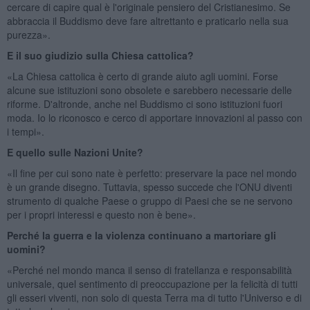
cercare di capire qual è l'originale pensiero del Cristianesimo. Se
abbraccia il Buddismo deve fare altrettanto e praticarlo nella sua
purezza».
E il suo giudizio sulla Chiesa cattolica?
«La Chiesa cattolica è certo di grande aiuto agli uomini. Forse
alcune sue istituzioni sono obsolete e sarebbero necessarie delle
riforme. D'altronde, anche nel Buddismo ci sono istituzioni fuori
moda. Io lo riconosco e cerco di apportare innovazioni al passo con
i tempi».
E quello sulle Nazioni Unite?
«Il fine per cui sono nate è perfetto: preservare la pace nel mondo
è un grande disegno. Tuttavia, spesso succede che l'ONU diventi
strumento di qualche Paese o gruppo di Paesi che se ne servono
per i propri interessi e questo non è bene».
Perché la guerra e la violenza continuano a martoriare gli
uomini?
«Perché nel mondo manca il senso di fratellanza e responsabilità
universale, quel sentimento di preoccupazione per la felicità di tutti
gli esseri viventi, non solo di questa Terra ma di tutto l'Universo e di