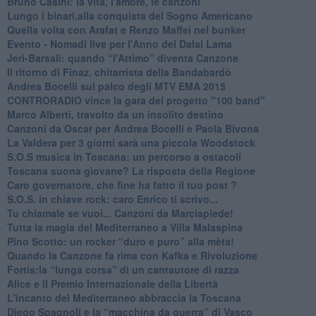
Bruno Casini: la vita, l'amore, le canzoni
​Lungo i binari,alla conquista del Sogno Americano
​Quella volta con Arafat e Renzo Maffei nel bunker
​Evento - Nomadi live per l'Anno del Dalai Lama
Jerì-Barsali: quando “l'Attimo” diventa Canzone
Il ritorno di Finaz, chitarrista della Bandabardò
Andrea Bocelli sul palco degli MTV EMA 2015
CONTRORADIO vince la gara del progetto "100 band"
Marco Alberti, travolto da un insolito destino
Canzoni da Oscar per Andrea Bocelli e Paola Bivona
La Valdera per 3 giorni sarà una piccola Woodstock
S.O.S musica in Toscana: un percorso a ostacoli
​Toscana suona giovane? La risposta della Regione
Caro governatore, che fine ha fatto il tuo post ?
S.O.S. in chiave rock: caro Enrico ti scrivo...
Tu chiamale se vuoi... Canzoni da Marciapiede!
​Tutta la magia del Mediterraneo a Villa Malaspina
​Pino Scotto: un rocker “duro e puro” alla mèta!
​Quando la Canzone fa rima con Kafka e Rivoluzione
​Fortis:la “lunga corsa” di un cantautore di razza
Alice e il Premio Internazionale della Libertà
​L'incanto del Mediterraneo abbraccia la Toscana
​Diego Spagnoli e la “macchina da guerra” di Vasco