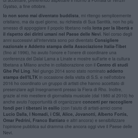
Gyatso, a fine ottobre.
Io non sono mai diventato buddista
, mi ritengo semplicemente
cristiano, ma da quel giorno, su richiesta di Sua Santità, non ho più
smesso di appoggiare il popolo tibetano nella
lotta per la libertà e
il rispetto dei diritti umani nel Paese delle Nevi
. Nel corso degli
anni successivi all'intervista sono poi diventato
Consigliere
nazionale e Addetto stampa della Associazione Italia-Tibet
(fino al 1996), ho avuto l'onore e l'onere di coordinare una
conferenza del Dalai Lama a Linate e mostre sull'arte e la cultura
tibetana a Milano anche in collaborazione con il
Centro di studi
Ghe Pel Ling
. Nel giungo 2014 sono stato nominato
addetto
stampa dell'ILTK
in occasione della visita di S.S. e nell'ottobre
2016 ho coordinato un gruppo di artisti che hanno accettato di
presenziare agli Insegnamenti presso la Fiera di Rho. Inoltre,
grazie al mio mestiere di giornalista musicale (dal 1980 al 2010) ho
anche avuto l'opportunità di organizzare
concerti per raccogliere
fondi per i tibetani in esilio
(con l'aiuto di artisti-amici come
Lucio Dalla, I Nomadi, i CSI, Alice, Jovanotti, Alberto Fortis,
Omar Pedrini, Franco Battiato
e altri ancora) e sensibilizzare
l'opinione pubblica sul dramma che ancora oggi vive il Paese delle
Nevi.