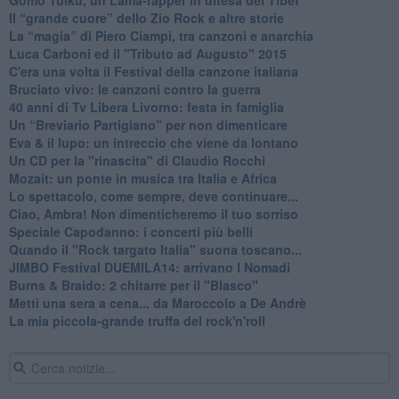
​Il “grande cuore” dello Zio Rock e altre storie
La “magia” di Piero Ciampi, tra canzoni e anarchia
Luca Carboni ed il "Tributo ad Augusto" 2015
C'era una volta il Festival della canzone italiana
Bruciato vivo: le canzoni contro la guerra
40 anni di Tv Libera Livorno: festa in famiglia
Un “Breviario Partigiano” per non dimenticare
Eva & il lupo: un intreccio che viene da lontano
Un CD per la "rinascita" di Claudio Rocchi
Mozait: un ponte in musica tra Italia e Africa
Lo spettacolo, come sempre, deve continuare...
Ciao, Ambra! Non dimenticheremo il tuo sorriso
Speciale Capodanno: i concerti più belli
Quando il "Rock targato Italia" suona toscano...
JIMBO Festival DUEMILA14: arrivano I Nomadi
Burns & Braido: 2 chitarre per il "Blasco"
Metti una sera a cena... da Maroccolo a De Andrè
La mia piccola-grande truffa del rock'n'roll