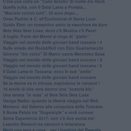
​C'era una volta un “Cane Sciolto”di nome Zio Rock
Quella volta, con il Dalai Lama a Pomaia...
​“Maciste contro tutti”, 25 anni dopo...
​Omar Pedrini & C. all'Ecofestival di Santa Luce
Guido Elmi: un romantico sotto la maschera da duro
Sete Soís Sete Luas: dove c'è Musica c'è Pace!
​A luglio, Forte dei Marmi si tinge di “giallo”
Viaggio nel mondo delle giovani band toscane / 4
Sulle strade del Rock&Roll con Ezio Guaitamacchi
​Ginevra “the voice” Di Marco canta Mercedes Sosa
Viaggio nel mondo delle giovani band toscane / 3
​Viaggio nel mondo delle giovani band toscane / 2
Il Dalai Lama in Toscana: ecco le sue “stelle”
Viaggio nel mondo delle giovani band toscane
Se la mente va in trincea, esplodono le canzoni !
​10 storie di vita vera dentro una “scatola blu”
​Una serata “in rosa” al Sete Sóis Sete Luas
Ganga Radio: quando la libertà viaggia nel Web
Mariano: dal Salento alla conquista della Toscana
​Il Soms Palaia tra “fingerstyle” e rock contest
Soms Experience 2017: non c'è due senza tre!
​Leandro Barsotti tra canzoni e letteratura
​Metti una sera a cena... per i bambini del Rwanda