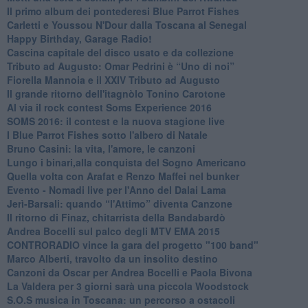
​Il primo album dei pontederesi Blue Parrot Fishes
Carletti e Youssou N'Dour dalla Toscana al Senegal
Happy Birthday, Garage Radio!
​Cascina capitale del disco usato e da collezione
Tributo ad Augusto: Omar Pedrini è “Uno di noi”
​Fiorella Mannoia e il XXIV Tributo ad Augusto
Il grande ritorno dell'itagnòlo Tonino Carotone
​Al via il rock contest Soms Experience 2016
​SOMS 2016: il contest e la nuova stagione live
I Blue Parrot Fishes sotto l'albero di Natale
Bruno Casini: la vita, l'amore, le canzoni
​Lungo i binari,alla conquista del Sogno Americano
​Quella volta con Arafat e Renzo Maffei nel bunker
​Evento - Nomadi live per l'Anno del Dalai Lama
Jerì-Barsali: quando “l'Attimo” diventa Canzone
Il ritorno di Finaz, chitarrista della Bandabardò
Andrea Bocelli sul palco degli MTV EMA 2015
CONTRORADIO vince la gara del progetto "100 band"
Marco Alberti, travolto da un insolito destino
Canzoni da Oscar per Andrea Bocelli e Paola Bivona
La Valdera per 3 giorni sarà una piccola Woodstock
S.O.S musica in Toscana: un percorso a ostacoli