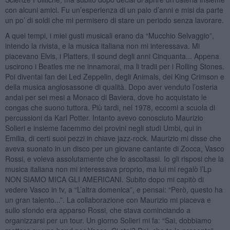
con alcuni amici. Fu un’esperienza di un paio d’anni e misi da parte
un po’ di soldi che mi permisero di stare un periodo senza lavorare.
A quei tempi, i miei gusti musicali erano da “Mucchio Selvaggio”,
intendo la rivista, e la musica italiana non mi interessava. Mi
piacevano Elvis, i Platters, il sound degli anni Cinquanta... Appena
uscirono i Beatles me ne innamorai, ma li tradii per i Rolling Stones.
Poi diventai fan dei Led Zeppelin, degli Animals, dei King Crimson e
della musica anglosassone di qualità. Dopo aver venduto l’osteria
andai per sei mesi a Monaco di Baviera, dove ho acquistato le
congas che suono tuttora. Più tardi, nel 1978, eccomi a scuola di
percussioni da Karl Potter. Intanto avevo conosciuto Maurizio
Solieri e insieme facemmo dei provini negli studi Umbi, qui in
Emilia, di certi suoi pezzi in chiave jazz-rock. Maurizio mi disse che
aveva suonato in un disco per un giovane cantante di Zocca, Vasco
Rossi, e voleva assolutamente che lo ascoltassi. Io gli risposi che la
musica italiana non mi interessava proprio, ma lui mi regalò l’Lp
NON SIAMO MICA GLI AMERICANI. Subito dopo mi capitò di
vedere Vasco in tv, a “L’altra domenica”, e pensai: “Però, questo ha
un gran talento...”. La collaborazione con Maurizio mi piaceva e
sullo sfondo era apparso Rossi, che stava cominciando a
organizzarsi per un tour. Un giorno Solieri mi fa: “Sai, dobbiamo