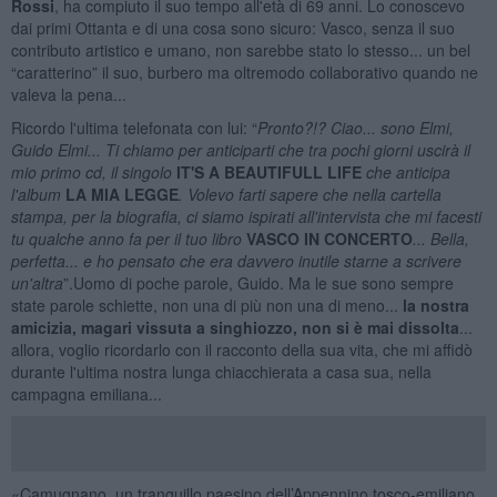
Rossi
, ha compiuto il suo tempo all'età di 69 anni. Lo conoscevo
dai primi Ottanta e di una cosa sono sicuro: Vasco, senza il suo
contributo artistico e umano, non sarebbe stato lo stesso... un bel
“caratterino” il suo, burbero ma oltremodo collaborativo quando ne
valeva la pena...
Ricordo l'ultima telefonata con lui: “
Pronto?!? Ciao... sono Elmi,
Guido Elmi... Ti chiamo per anticiparti che tra pochi giorni uscirà il
mio primo cd, il singolo
IT'S A BEAUTIFULL LIFE
che anticipa
l'album
LA MIA LEGGE
. Volevo farti sapere che nella cartella
stampa, per la biografia, ci siamo ispirati all'intervista che mi
facesti
tu qualche anno fa per il tuo libro
VASCO IN CONCERTO
... Bella,
perfetta... e ho pensato che era davvero inutile starne a scrivere
un'altra
”.Uomo di poche parole, Guido. Ma le sue sono sempre
state parole schiette, non una di più non una di meno...
la nostra
amicizia, magari vissuta a singhiozzo, non si è mai dissolta
...
allora, voglio ricordarlo con il racconto della sua vita, che mi affidò
durante l'ultima nostra lunga chiacchierata a casa sua, nella
campagna emiliana...
«Camugnano, un tranquillo paesino dell’Appennino tosco-emiliano.