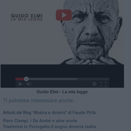
Guido Elmi - La mia legge
Ti potrebbe interessare anche:
Articoli dal Blog “Musica e dintorni” di Fausto Pirìto
​Piero Ciampi, i De André e altre storie
​Trasferirsi in Portogallo:il sogno diventa realtà