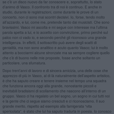
se c’è un disco nuovo da far conoscere e, soprattutto, lo stato
d’animo di Vasco. Il confronto tra di noi è continuo. E anche in
studio, durante le registrazioni, come durante le prove di un
concerto, non ci sono mai scontri decisivi. Io, forse, tendo molto
all’azzardo, e lui, come me, pretende tanto dai musicisti. Che sono
bravissimi. Vasco mi ascolta e mi segue con interesse ma l’ultima
parola spetta a lui, e io accetto con convinzione, primo perché sul
palco non ci vado io, e secondo perché gli riconosco una grande
intelligenza. In effetti, il sottoscritto può avere degli scatti di
genialità, ma non sono analitico e acuto quanto Vasco; lui è molto
attento a bocciarmi alcune stronzate ma sa sempre cogliere quello
che c’è di buono nelle mie proposte, fosse anche soltanto un
particolare, una sfumatura.
Dopo trent’anni di lavoro e di sincera amicizia, una delle cose che
apprezzo di più in Vasco, al di là naturalmente dell’aspetto artistico,
è che ha saputo creare e tenere insieme nel tempo una squadra
che funziona ancora oggi alla grande, nonostante piccoli e
inevitabili bradisismi di scollamento che nascono all’interno di un
gruppo. Vasco ci ha regalato un bel sogno, un sogno in cui tutti noi
e la gente che ci segue siamo cresciuti e ci riconosciamo. Il suo
grande merito, rispetto ad esempio alla famigerata “vita
spericolata”, è stato che lui ha saputo tradurla in poesia. Io conosco