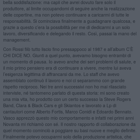
bella soddisfazione: ma capii che avrei dovuto fare solo il
produttore, al limite occupandomi di seguire anche la realizzazione
delle copertine, ma non potevo continuare a caricarmi di tutte le
responsabilità. Si cominciava finalmente a guadagnare qualcosa, e
grazie a questo c’era la possibilità per me di dedicarmi a un solo
lavoro, diversificando e delegando il resto. Così, passai la mano del
management.
Con Rossi filò tutto liscio fino pressappoco al 1987 e all’album C’È
CHI DICE NO. Giunti a quel punto, avevamo bisogno entrambi di
un momento di pausa. Io avevo anche dei seri problemi di salute, e
il mio primo pensiero era di continuare a vivere, mentre lui aveva
l’esigenza legittima di affrancarsi da me. Lo staff che avevo
assemblato continuò il lavoro e noi ci separammo con grande
rispetto reciproco. Nei tre anni successivi non ho mai rilasciato
interviste, né tantomeno parlato di questa storia: mi sono creato
una mia vita, ho prodotto con un certo successo la Steve Rogers
Band, Clara & Black Cars e gli Skiantos e lavorato a Lp di
cantautori come Alberto Fortis, Marco Conidi e Edoardo Bennato.
Vasco apprezzò questo mio comportamento e infatti nei primi anni
Novanta mi richiamò con sé. Il nostro rapporto di collaborazione da
quel momento cominciò a poggiare su basi nuove e meglio definite.
Finalmente potevo occuparmi solo della produzione artistica, che