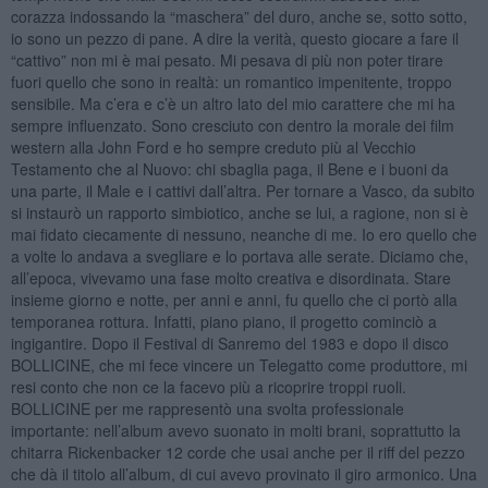
corazza indossando la “maschera” del duro, anche se, sotto sotto,
io sono un pezzo di pane. A dire la verità, questo giocare a fare il
“cattivo” non mi è mai pesato. Mi pesava di più non poter tirare
fuori quello che sono in realtà: un romantico impenitente, troppo
sensibile. Ma c’era e c’è un altro lato del mio carattere che mi ha
sempre influenzato. Sono cresciuto con dentro la morale dei film
western alla John Ford e ho sempre creduto più al Vecchio
Testamento che al Nuovo: chi sbaglia paga, il Bene e i buoni da
una parte, il Male e i cattivi dall’altra. Per tornare a Vasco, da subito
si instaurò un rapporto simbiotico, anche se lui, a ragione, non si è
mai fidato ciecamente di nessuno, neanche di me. Io ero quello che
a volte lo andava a svegliare e lo portava alle serate. Diciamo che,
all’epoca, vivevamo una fase molto creativa e disordinata. Stare
insieme giorno e notte, per anni e anni, fu quello che ci portò alla
temporanea rottura. Infatti, piano piano, il progetto cominciò a
ingigantire. Dopo il Festival di Sanremo del 1983 e dopo il disco
BOLLICINE, che mi fece vincere un Telegatto come produttore, mi
resi conto che non ce la facevo più a ricoprire troppi ruoli.
BOLLICINE per me rappresentò una svolta professionale
importante: nell’album avevo suonato in molti brani, soprattutto la
chitarra Rickenbacker 12 corde che usai anche per il riff del pezzo
che dà il titolo all’album, di cui avevo provinato il giro armonico. Una