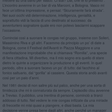
mettere su una band per Vasco. Ci stai? Dai, che te lo presento”.
L’incontro avvenne in un bar di via Marconi, a Bologna. Vasco mi
fece un’ottima impressione, e pensai: “Sicuramente farà strada”.
Nei suoi occhi vidi determinazione, intelligenza, genialità, e
soprattutto vidi la faccia di uno destinato al successo: da
avventuriero sognatore quale ero non potevo lasciarmi scappare
l’occasione.
Cominciai così a suonare le congas nel gruppo, insieme con Solieri,
Massimino Riva e gli altri. Facemmo da principio un po’ di date a
Bologna, come il Festival dell’Avanti in Piazza Maggiore e una
manifestazione improbabile che si chiamava “Romilia”, una specie
di fiera cittadina. Mi divertivo, ma il mio sogno era quello di stare
dietro le quinte a organizzare la produzione e gli eventi. In quel
periodo, oltre a suonare facevo un po’ di tutto: dal facchino al
fonico saltuario, dal “gorilla” al cassiere. Questa storia andò avanti
così per un paio d’anni.
Nel 1981 decisi di non salire più sul palco, anche per una sorta di
timidezza che mi è connaturata da sempre. L’episodio clou avvenne
a Treviso. Il pubblico, una trentina di persone, cominciò a tirarci
addosso di tutto. Nel vedere le mie congas infilzate da una miriade
di freccette mi misi quasi a piangere, e dissi basta. La mia
decisione venne presa bene dagli altri, anche perché un manager