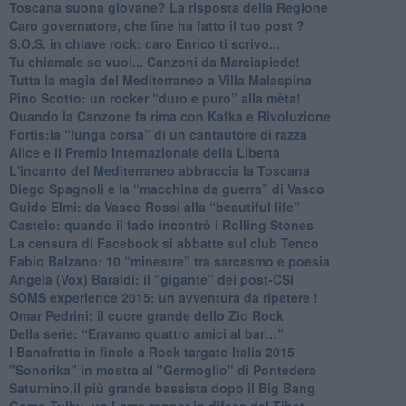
​Toscana suona giovane? La risposta della Regione
Caro governatore, che fine ha fatto il tuo post ?
S.O.S. in chiave rock: caro Enrico ti scrivo...
Tu chiamale se vuoi... Canzoni da Marciapiede!
​Tutta la magia del Mediterraneo a Villa Malaspina
​Pino Scotto: un rocker “duro e puro” alla mèta!
​Quando la Canzone fa rima con Kafka e Rivoluzione
​Fortis:la “lunga corsa” di un cantautore di razza
Alice e il Premio Internazionale della Libertà
​L'incanto del Mediterraneo abbraccia la Toscana
​Diego Spagnoli e la “macchina da guerra” di Vasco
​Guido Elmi: da Vasco Rossi alla “beautiful life”
​Castelo: quando il fado incontrò i Rolling Stones
La censura di Facebook si abbatte sul club Tenco
Fabio Balzano: 10 “minestre” tra sarcasmo e poesia
Angela (Vox) Baraldi: il “gigante” dei post-CSI
​SOMS experience 2015: un avventura da ripetere !
Omar Pedrini: il cuore grande dello Zio Rock
Della serie: “Eravamo quattro amici al bar…”
I Banafratta in finale a Rock targato Italia 2015
"Sonorika" in mostra al "Germoglio" di Pontedera
​Saturnino,il più grande bassista dopo il Big Bang
​Gomo Tulku, un Lama-rapper in difesa del Tibet