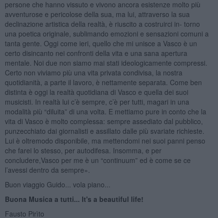
persone che hanno vissuto e vivono ancora esistenze molto più
avventurose e pericolose della sua, ma lui, attraverso la sua
declinazione artistica della realtà, è riuscito a costruirci in- torno
una poetica originale, sublimando emozioni e sensazioni comuni a
tanta gente. Oggi come ieri, quello che mi unisce a Vasco è un
certo disincanto nei confronti della vita e una sana apertura
mentale. Noi due non siamo mai stati ideologicamente compressi.
Certo non viviamo più una vita privata condivisa, la nostra
quotidianità, a parte il lavoro, è nettamente separata. Come ben
distinta è oggi la realtà quotidiana di Vasco e quella dei suoi
musicisti. In realtà lui c’è sempre, c’è per tutti, magari in una
modalità più “diluita” di una volta. E mettiamo pure in conto che la
vita di Vasco è molto complessa: sempre assediato dal pubblico,
punzecchiato dai giornalisti e assillato dalle più svariate richieste.
Lui è oltremodo disponibile, ma mettendomi nei suoi panni penso
che farei lo stesso, per autodifesa. Insomma, e per
concludere,Vasco per me è un “continuum” ed è come se ce
l’avessi dentro da sempre».
Buon viaggio Guido... vola piano...
Buona Musica a tutti... It's a beautiful life!
Fausto Pirìto