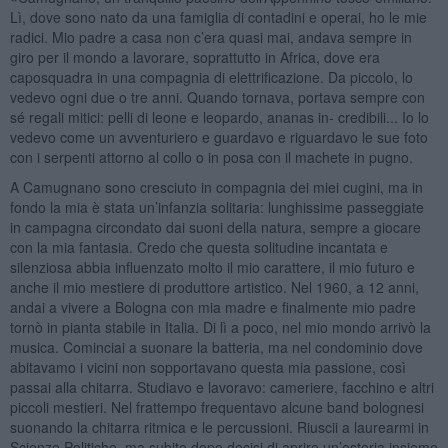
Lì, dove sono nato da una famiglia di contadini e operai, ho le mie
radici. Mio padre a casa non c’era quasi mai, andava sempre in
giro per il mondo a lavorare, soprattutto in Africa, dove era
caposquadra in una compagnia di elettrificazione. Da piccolo, lo
vedevo ogni due o tre anni. Quando tornava, portava sempre con
sé regali mitici: pelli di leone e leopardo, ananas in- credibili... Io lo
vedevo come un avventuriero e guardavo e riguardavo le sue foto
con i serpenti attorno al collo o in posa con il machete in pugno.
A Camugnano sono cresciuto in compagnia dei miei cugini, ma in
fondo la mia è stata un’infanzia solitaria: lunghissime passeggiate
in campagna circondato dai suoni della natura, sempre a giocare
con la mia fantasia. Credo che questa solitudine incantata e
silenziosa abbia influenzato molto il mio carattere, il mio futuro e
anche il mio mestiere di produttore artistico. Nel 1960, a 12 anni,
andai a vivere a Bologna con mia madre e finalmente mio padre
tornò in pianta stabile in Italia. Di lì a poco, nel mio mondo arrivò la
musica. Cominciai a suonare la batteria, ma nel condominio dove
abitavamo i vicini non sopportavano questa mia passione, così
passai alla chitarra. Studiavo e lavoravo: cameriere, facchino e altri
piccoli mestieri. Nel frattempo frequentavo alcune band bolognesi
suonando la chitarra ritmica e le percussioni. Riuscii a laurearmi in
Scienze Politiche, ma subito dopo decisi di aprire un’osteria insieme