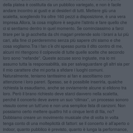
della platea è costituita da un pubblico variegato, e non è facile
andare incontro ai gusti e ai desideri di tutti. Mettere giù una
scaletta, scegliendo fra oltre 160 pezzi a disposizione, è una vera
impresa.Allora, la cosa migliore è seguire l’istinto e fare quello che
ci si sentiamo dentro in quel momento. Se cominciassimo a farci
tirare per la gi-acchetta da chi magari pretende solo i brani a lui più
cari, alla fine ci perderemmo senza più sapere chi siamo e che
cosa vogliamo.Tra i fan c’è chi spesso punta il dito contro di me,
alcuni mi ritengono il colpevole di tutte quelle scelte che secondo
loro sono “nefande”. Queste accuse sono ingiuste, ma io mi
assumo tutta la responsabilità, sia per salvaguardare gli altri sia per
il mio carattere che mi porta a sfidare i luoghi comuni.
Naturalmente, teniamo tantissimo ai fan e ascoltiamo con
attenzione i loro pareri. Spesso, se è possibile inserirla, qualche
richiesta la esaudiamo, anche se ovviamente alcune si elidono tra
loro. Però il brano richiesto deve starci davvero nella scaletta,
perché il concerto deve avere un suo “climax”, un processo sonoro
vissuto come un tutt’uno e non una semplice lista di canzoni. Non
possiamo certo mettere quattro hit o cinque lenti di fila, no?
Dobbiamo creare un movimento musicale che di volta in volta
tenga conto di una molteplicità di fattori: se il concerto è all’aperto o
indoor, quanto pubblico è previsto, quanto è lunga la performance,