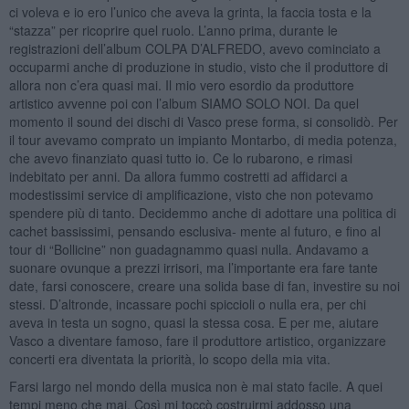
ci voleva e io ero l’unico che aveva la grinta, la faccia tosta e la
“stazza” per ricoprire quel ruolo. L’anno prima, durante le
registrazioni dell’album COLPA D’ALFREDO, avevo cominciato a
occuparmi anche di produzione in studio, visto che il produttore di
allora non c’era quasi mai. Il mio vero esordio da produttore
artistico avvenne poi con l’album SIAMO SOLO NOI. Da quel
momento il sound dei dischi di Vasco prese forma, si consolidò. Per
il tour avevamo comprato un impianto Montarbo, di media potenza,
che avevo finanziato quasi tutto io. Ce lo rubarono, e rimasi
indebitato per anni. Da allora fummo costretti ad affidarci a
modestissimi service di amplificazione, visto che non potevamo
spendere più di tanto. Decidemmo anche di adottare una politica di
cachet bassissimi, pensando esclusiva- mente al futuro, e fino al
tour di “Bollicine” non guadagnammo quasi nulla. Andavamo a
suonare ovunque a prezzi irrisori, ma l’importante era fare tante
date, farsi conoscere, creare una solida base di fan, investire su noi
stessi. D’altronde, incassare pochi spiccioli o nulla era, per chi
aveva in testa un sogno, quasi la stessa cosa. E per me, aiutare
Vasco a diventare famoso, fare il produttore artistico, organizzare
concerti era diventata la priorità, lo scopo della mia vita.
Farsi largo nel mondo della musica non è mai stato facile. A quei
tempi meno che mai. Così mi toccò costruirmi addosso una