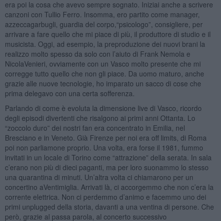
era poi la cosa che avevo sempre sognato. Iniziai anche a scrivere
canzoni con Tullio Ferro. Insomma, ero partito come manager,
azzeccagarbugli, guardia del corpo,“psicologo”, consigliere, per
arrivare a fare quello che mi piace di più, il produttore di studio e il
musicista. Oggi, ad esempio, la preproduzione dei nuovi brani la
realizzo molto spesso da solo con l’aiuto di Frank Nemola e
NicolaVenieri, ovviamente con un Vasco molto presente che mi
corregge tutto quello che non gli piace. Da uomo maturo, anche
grazie alle nuove tecnologie, ho imparato un sacco di cose che
prima delegavo con una certa sofferenza.
Parlando di come è evoluta la dimensione live di Vasco, ricordo
degli episodi divertenti che risalgono ai primi anni Ottanta. Lo
“zoccolo duro” dei nostri fan era concentrato in Emilia, nel
Bresciano e in Veneto. Già Firenze per noi era off limits, di Roma
poi non parliamone proprio. Una volta, era forse il 1981, fummo
invitati in un locale di Torino come “attrazione” della serata. In sala
c’erano non più di dieci paganti, ma per loro suonammo lo stesso
una quarantina di minuti. Un’altra volta ci chiamarono per un
concertino aVentimiglia. Arrivati là, ci accorgemmo che non c’era la
corrente elettrica. Non ci perdemmo d’animo e facemmo uno dei
primi unplugged della storia, davanti a una ventina di persone. Che
però, grazie al passa parola, al concerto successivo