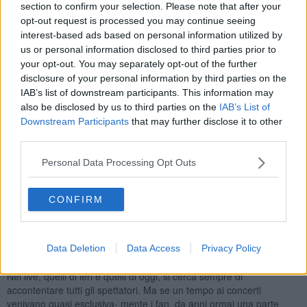
sono aumentate progressivamente le presenze.
section to confirm your selection. Please note that after your
opt-out request is processed you may continue seeing
Nel 1983, il tour di “Bollicine” era già imponente non solo per il
interest-based ads based on personal information utilized by
numero di date ma anche per le città toccate: Roma, Firenze,
Milano, Verona, Cagliari... Fino al 1987 fu un crescendo
us or personal information disclosed to third parties prior to
inarrestabile, anche grazie al contributo e all’esperienza del
your opt-out. You may separately opt-out of the further
promoter di allora, Enrico Rovelli. Poi, negli anni Novanta, una volta
disclosure of your personal information by third parties on the
rientrato nell’entourage diVasco mi ritirai del tutto
IAB’s list of downstream participants. This information may
dall’organizzazione dei concerti. Di quel decennio, la situazione che
also be disclosed by us to third parties on the
IAB’s List of
ricordo con maggiore partecipazione e orgoglio è quella del 1995
Downstream Participants
that may further disclose it to other
con “Rock sotto l’assedio” a San Siro. In particolare ricordo
third parties.
l’arrangiamento molto rock della cover di Generale di Francesco De
Gregori e l’introduzione di musica classica in cui utilizzai l’ouverture
Personal Data Processing Opt Outs
del Don Giovanni di Mozart. Io sono un grande ascoltatore di
musica classica, mentre sono poco attratto dal pop, anche se amo
CONFIRM
molto i Pet Shop Boys. Quest’anno, ad esempio, l’intro che
abbiamo usato per la seconda parte del tour era presa dal secondo
movimento del Requiem tedesco di Brahms. Ma uno degli inizi più
belli fu quello di un tour di una decina di anni fa, dove utilizzammo
Data Deletion
Data Access
Privacy Policy
l’ouverture del Rienzi di Wagner. Impareggiabile, da brividi!
Nei live, quelli di ieri e quelli di oggi, si cerca sempre di
accontentare tutti gli spettatori. Ma se un tempo ai concerti
venivano quasi esclusiva- mente i fan, da anni ormai una parte