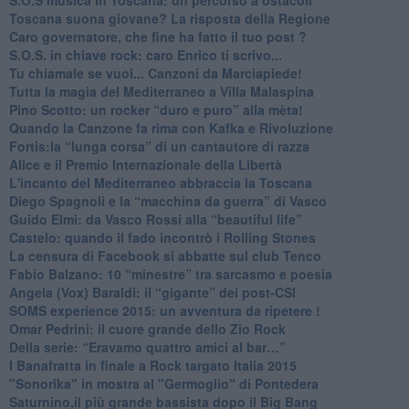
​Toscana suona giovane? La risposta della Regione
Caro governatore, che fine ha fatto il tuo post ?
S.O.S. in chiave rock: caro Enrico ti scrivo...
Tu chiamale se vuoi... Canzoni da Marciapiede!
​Tutta la magia del Mediterraneo a Villa Malaspina
​Pino Scotto: un rocker “duro e puro” alla mèta!
​Quando la Canzone fa rima con Kafka e Rivoluzione
​Fortis:la “lunga corsa” di un cantautore di razza
Alice e il Premio Internazionale della Libertà
​L'incanto del Mediterraneo abbraccia la Toscana
​Diego Spagnoli e la “macchina da guerra” di Vasco
​Guido Elmi: da Vasco Rossi alla “beautiful life”
​Castelo: quando il fado incontrò i Rolling Stones
La censura di Facebook si abbatte sul club Tenco
Fabio Balzano: 10 “minestre” tra sarcasmo e poesia
Angela (Vox) Baraldi: il “gigante” dei post-CSI
​SOMS experience 2015: un avventura da ripetere !
Omar Pedrini: il cuore grande dello Zio Rock
Della serie: “Eravamo quattro amici al bar…”
I Banafratta in finale a Rock targato Italia 2015
"Sonorika" in mostra al "Germoglio" di Pontedera
​Saturnino,il più grande bassista dopo il Big Bang