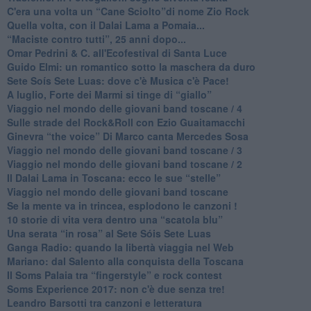
​C'era una volta un “Cane Sciolto”di nome Zio Rock
Quella volta, con il Dalai Lama a Pomaia...
​“Maciste contro tutti”, 25 anni dopo...
​Omar Pedrini & C. all'Ecofestival di Santa Luce
Guido Elmi: un romantico sotto la maschera da duro
Sete Soís Sete Luas: dove c'è Musica c'è Pace!
​A luglio, Forte dei Marmi si tinge di “giallo”
Viaggio nel mondo delle giovani band toscane / 4
Sulle strade del Rock&Roll con Ezio Guaitamacchi
​Ginevra “the voice” Di Marco canta Mercedes Sosa
Viaggio nel mondo delle giovani band toscane / 3
​Viaggio nel mondo delle giovani band toscane / 2
Il Dalai Lama in Toscana: ecco le sue “stelle”
Viaggio nel mondo delle giovani band toscane
Se la mente va in trincea, esplodono le canzoni !
​10 storie di vita vera dentro una “scatola blu”
​Una serata “in rosa” al Sete Sóis Sete Luas
Ganga Radio: quando la libertà viaggia nel Web
Mariano: dal Salento alla conquista della Toscana
​Il Soms Palaia tra “fingerstyle” e rock contest
Soms Experience 2017: non c'è due senza tre!
​Leandro Barsotti tra canzoni e letteratura