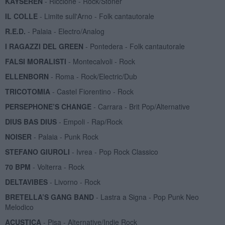
KAYSEREN
- Riccione - Rock/Stoner
IL COLLE
- Limite sull'Arno - Folk cantautorale
R.E.D.
- Palaia - Electro/Analog
I RAGAZZI DEL GREEN
- Pontedera - Folk cantautorale
FALSI MORALISTI
- Montecalvoli - Rock
ELLENBORN
- Roma - Rock/Electric/Dub
TRICOTOMIA
- Castel Fiorentino - Rock
PERSEPHONE’S CHANGE
- Carrara - Brit Pop/Alternative
DIUS BAS DIUS
- Empoli - Rap/Rock
NOISER
- Palaia - Punk Rock
STEFANO GIUROLI
- Ivrea - Pop Rock Classico
70 BPM
- Volterra - Rock
DELTAVIBES
- Livorno - Rock
BRETELLA’S GANG BAND
- Lastra a Signa - Pop Punk Neo
Melodico
ACUSTICA
- Pisa - Alternative/Indie Rock