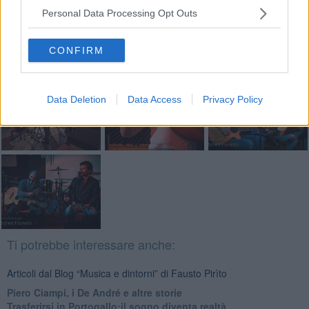
alle 20:00 direttamente nella tua casella di posta.
Personal Data Processing Opt Outs
Basta cliccare
QUI
CONFIRM
Fotogallery
Data Deletion
Data Access
Privacy Policy
Ti potrebbe interessare anche:
Articoli dal Blog “Musica e dintorni” di Fausto Pirìto
​Piero Ciampi, i De André e altre storie
​Trasferirsi in Portogallo:il sogno diventa realtà