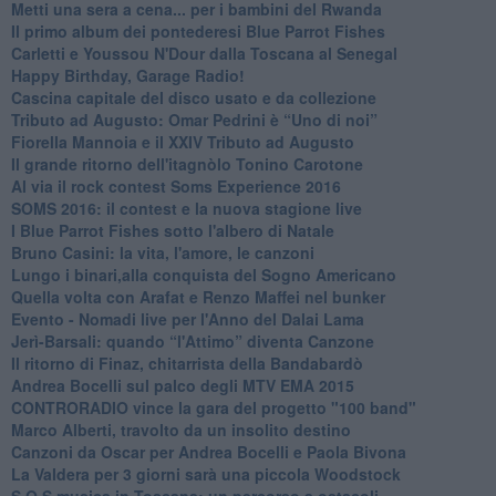
​Metti una sera a cena... per i bambini del Rwanda
​Il primo album dei pontederesi Blue Parrot Fishes
Carletti e Youssou N'Dour dalla Toscana al Senegal
Happy Birthday, Garage Radio!
​Cascina capitale del disco usato e da collezione
Tributo ad Augusto: Omar Pedrini è “Uno di noi”
​Fiorella Mannoia e il XXIV Tributo ad Augusto
Il grande ritorno dell'itagnòlo Tonino Carotone
​Al via il rock contest Soms Experience 2016
​SOMS 2016: il contest e la nuova stagione live
I Blue Parrot Fishes sotto l'albero di Natale
Bruno Casini: la vita, l'amore, le canzoni
​Lungo i binari,alla conquista del Sogno Americano
​Quella volta con Arafat e Renzo Maffei nel bunker
​Evento - Nomadi live per l'Anno del Dalai Lama
Jerì-Barsali: quando “l'Attimo” diventa Canzone
Il ritorno di Finaz, chitarrista della Bandabardò
Andrea Bocelli sul palco degli MTV EMA 2015
CONTRORADIO vince la gara del progetto "100 band"
Marco Alberti, travolto da un insolito destino
Canzoni da Oscar per Andrea Bocelli e Paola Bivona
La Valdera per 3 giorni sarà una piccola Woodstock
S.O.S musica in Toscana: un percorso a ostacoli