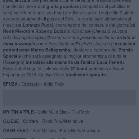
manifestazione e una
giuria popolare
(composta dal pubblico in
sala) selezioneranno una band o artista singolo. I voti delle 2 giurie
avranno equamente il peso del 50%. In giuria, sarò affiancato dal
musicista
Lorenzo Pucci
, coordinatore del contest, e dai giornalisti
René Pierotti
e
Roberto Boldrini
.
Alla finale (che sarà valutata
solo dalla giuria specializzata) saranno presenti anche un
artista di
fama nazionale
come Presidente della giuria stessa e
il
musicista
pontederese Marco Bellagamba
, ideatore e curatore del
Premio
Speciale
(
che sarà assegnato al miglior strumentista di tutta la
Rassegna)
intitolato alla memoria dell'amico Luca Ferretti
.
Ecco, qui di seguito, l'elenco delle
27 band
ammesse a Soms
Experience 2016 con iscrizione
totalmente gratuita
:
EFUZA
- Grosseto - Indie Rock
MY TIN APPLE
- Colle Val d'Elsa - Tin Rock
GLIESE
- Carrara - Rock/Pop/Alternative
OVER HEAD
- San Miniato - Punk Rock Hardcore