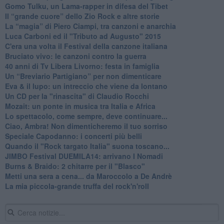
​Gomo Tulku, un Lama-rapper in difesa del Tibet
​Il “grande cuore” dello Zio Rock e altre storie
La “magia” di Piero Ciampi, tra canzoni e anarchia
Luca Carboni ed il "Tributo ad Augusto" 2015
C'era una volta il Festival della canzone italiana
Bruciato vivo: le canzoni contro la guerra
40 anni di Tv Libera Livorno: festa in famiglia
Un “Breviario Partigiano” per non dimenticare
Eva & il lupo: un intreccio che viene da lontano
Un CD per la "rinascita" di Claudio Rocchi
Mozait: un ponte in musica tra Italia e Africa
Lo spettacolo, come sempre, deve continuare...
Ciao, Ambra! Non dimenticheremo il tuo sorriso
Speciale Capodanno: i concerti più belli
Quando il "Rock targato Italia" suona toscano...
JIMBO Festival DUEMILA14: arrivano I Nomadi
Burns & Braido: 2 chitarre per il "Blasco"
Metti una sera a cena... da Maroccolo a De Andrè
La mia piccola-grande truffa del rock'n'roll