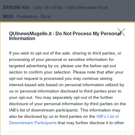
ERRORE 404
- Colla Vel d'Elsa - Indie/Alternative Rock
MGR
- Pontedera - Rock
CAPABRÒ
- Marche - Multigenere
QUInewsMugello.it -
Do Not Process My Personal
CFA
- Rovigo - Rock
Information
TUSKEN RAIDERS
- Viareggio - Alternative Rock
DANIELE VINO
- Puglia - Canzone d'autore
If you wish to opt-out of the sale, sharing to third parties, or
processing of your personal or sensitive information for
AIRONI & FRIENDS
- Pisa - Pop Rock Meleodico/Swing/Blues
targeted advertising by us, please use the below opt-out
M.A.Y.A.
- Livorno - Alternative Rock
section to confirm your selection. Please note that after your
opt-out request is processed you may continue seeing
A tutti, in bocca al lupo e che vinca il migliore.
Buona Musica!
interest-based ads based on personal information utilized by
Fausto Pirìto
us or personal information disclosed to third parties prior to
your opt-out. You may separately opt-out of the further
disclosure of your personal information by third parties on the
IAB’s list of downstream participants. This information may
also be disclosed by us to third parties on the
IAB’s List of
Downstream Participants
that may further disclose it to other
Se vuoi leggere le notizie principali della Toscana iscriviti alla
third parties.
Newsletter QUInews - ToscanaMedia.
Arriva gratis tutti i giorni