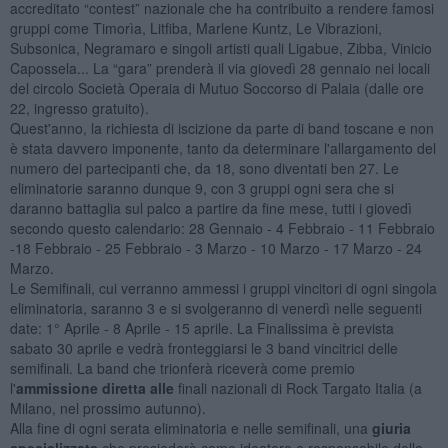
accreditato “contest” nazionale che ha contribuito a rendere famosi
gruppi come Timorìa, Litfiba, Marlene Kuntz, Le Vibrazioni,
Subsonica, Negramaro e singoli artisti quali Ligabue, Zibba, Vinicio
Capossela... La “gara” prenderà il via giovedì 28 gennaio nei locali
del circolo Società Operaia di Mutuo Soccorso di Palaia (dalle ore
22, ingresso gratuito).
Quest'anno, la richiesta di iscizione da parte di band toscane e non
è stata davvero imponente, tanto da determinare l'allargamento del
numero dei partecipanti che, da 18, sono diventati ben 27. Le
eliminatorie saranno dunque 9, con 3 gruppi ogni sera che si
daranno battaglia sul palco a partire da fine mese, tutti i giovedì
secondo questo calendario: 28 Gennaio - 4 Febbraio - 11 Febbraio
-18 Febbraio - 25 Febbraio - 3 Marzo - 10 Marzo - 17 Marzo - 24
Marzo.
Le Semifinali, cui verranno ammessi i gruppi vincitori di ogni singola
eliminatoria, saranno 3 e si svolgeranno di venerdì nelle seguenti
date: 1° Aprile - 8 Aprile - 15 aprile. La Finalissima è prevista
sabato 30 aprile e vedrà fronteggiarsi le 3 band vincitrici delle
semifinali. La band che trionferà riceverà come premio
l'
ammissione diretta alle
finali nazionali di Rock Targato Italia (a
Milano, nel prossimo autunno).
Alla fine di ogni serata eliminatoria e nelle semifinali, una
giuria
specializzata
che presiederò come ideatore e responsabile della