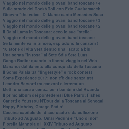
Viaggio nel mondo delle giovani band toscane / 4
Sulle strade del Rock&Roll con Ezio Guaitamacchi
​Ginevra “the voice” Di Marco canta Mercedes Sosa
Viaggio nel mondo delle giovani band toscane / 3
​Viaggio nel mondo delle giovani band toscane / 2
Il Dalai Lama in Toscana: ecco le sue “stelle”
Viaggio nel mondo delle giovani band toscane
Se la mente va in trincea, esplodono le canzoni !
​10 storie di vita vera dentro una “scatola blu”
​Una serata “in rosa” al Sete Sóis Sete Luas
Ganga Radio: quando la libertà viaggia nel Web
Mariano: dal Salento alla conquista della Toscana
​Il Soms Palaia tra “fingerstyle” e rock contest
Soms Experience 2017: non c'è due senza tre!
​Leandro Barsotti tra canzoni e letteratura
​Metti una sera a cena... per i bambini del Rwanda
​Il primo album dei pontederesi Blue Parrot Fishes
Carletti e Youssou N'Dour dalla Toscana al Senegal
Happy Birthday, Garage Radio!
​Cascina capitale del disco usato e da collezione
Tributo ad Augusto: Omar Pedrini è “Uno di noi”
​Fiorella Mannoia e il XXIV Tributo ad Augusto