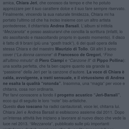
amica,
Chiara Jerì
, che conosco da tempo e che ho potuto
apprezzare per il suo carattere dolce e il suo fare sempre riservato.
Finalmente, vincendo la sua naturale timidezza, Chiara mi ha
portato l'ultimo cd che ha inciso insieme con un altro artista
pontederese, il chitarrista
Andrea Barsali
. L'album si intitola
“
Mezzanota
” e posso assicurarvi che concilia la scrittura (infatti, lo
sto ascoltando e risascoltando proprio in questo momento). Il disco
è fatto di 9 brani (più una “gosth track”), 6 dei quali opera della
stessa Chiara e del maestro
Maurizio di Tollo
. Gli altri 3 sono
cover (“
La donna cannone
” di
Francesco de Gregori
, “
Fino
all'ultimo minuto
” di
Piero Ciampi
e “
Canzone II
” di
Pippo Pollina
):
una scelta perfetta, che fa ben capire quanto sia grande la
“passione” della Jerì per la canzone d'autore.
La voce di Chiara è
calda, avvolgente, a tratti sensuale, e il virtuosismo di Andrea
ne esalta la qualità
“rotonda”
. Insomma, una “magia” per voce e
chitarra, cosa non ordinaria.
Per farvi conoscere a fondo il
progetto acustico “Jerì-Barsali”
,
ecco qui di seguito le loro “note” bio-artistiche.
Questo
duo toscano
ha radici cantautorali, voce lei, chitarra lui.
Chiara Jerì e Andrea Barsali si esibiscono assieme dal 2011. Dopo
un’intensa attività live iniziano a lavorare al nuovo disco che vede la
luce nel 2013. “
Mezzanota
”, pubblicato sulle più importanti