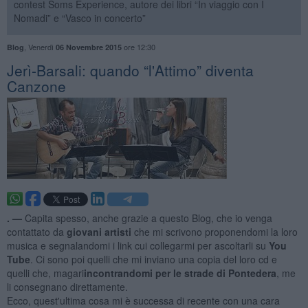
contest Soms Experience, autore dei libri “In viaggio con I
Nomadi” e “Vasco in concerto”
,
Venerdì
ore 12:30
Blog
06 Novembre 2015
Jerì-Barsali: quando “l'Attimo” diventa
Canzone
. —
Capita spesso, anche grazie a questo Blog, che io venga
contattato da
giovani artisti
che mi scrivono proponendomi la loro
musica e segnalandomi i link cui collegarmi per ascoltarli su
You
Tube
. Ci sono poi quelli che mi inviano una copia del loro cd e
quelli che, magari
incontrandomi per le strade di Pontedera
, me
li consegnano direttamente.
Ecco, quest'ultima cosa mi è successa di recente con una cara