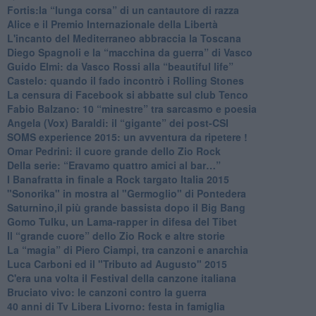
​Fortis:la “lunga corsa” di un cantautore di razza
Alice e il Premio Internazionale della Libertà
​L'incanto del Mediterraneo abbraccia la Toscana
​Diego Spagnoli e la “macchina da guerra” di Vasco
​Guido Elmi: da Vasco Rossi alla “beautiful life”
​Castelo: quando il fado incontrò i Rolling Stones
La censura di Facebook si abbatte sul club Tenco
Fabio Balzano: 10 “minestre” tra sarcasmo e poesia
Angela (Vox) Baraldi: il “gigante” dei post-CSI
​SOMS experience 2015: un avventura da ripetere !
Omar Pedrini: il cuore grande dello Zio Rock
Della serie: “Eravamo quattro amici al bar…”
I Banafratta in finale a Rock targato Italia 2015
"Sonorika" in mostra al "Germoglio" di Pontedera
​Saturnino,il più grande bassista dopo il Big Bang
​Gomo Tulku, un Lama-rapper in difesa del Tibet
​Il “grande cuore” dello Zio Rock e altre storie
La “magia” di Piero Ciampi, tra canzoni e anarchia
Luca Carboni ed il "Tributo ad Augusto" 2015
C'era una volta il Festival della canzone italiana
Bruciato vivo: le canzoni contro la guerra
40 anni di Tv Libera Livorno: festa in famiglia