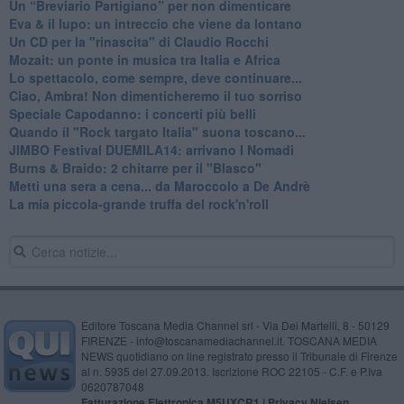
Un “Breviario Partigiano” per non dimenticare
Eva & il lupo: un intreccio che viene da lontano
Un CD per la "rinascita" di Claudio Rocchi
Mozait: un ponte in musica tra Italia e Africa
Lo spettacolo, come sempre, deve continuare...
Ciao, Ambra! Non dimenticheremo il tuo sorriso
Speciale Capodanno: i concerti più belli
Quando il "Rock targato Italia" suona toscano...
JIMBO Festival DUEMILA14: arrivano I Nomadi
Burns & Braido: 2 chitarre per il "Blasco"
Metti una sera a cena... da Maroccolo a De Andrè
La mia piccola-grande truffa del rock'n'roll
Editore Toscana Media Channel srl - Via Dei Martelli, 8 - 50129
FIRENZE - info@toscanamediachannel.it. TOSCANA MEDIA
NEWS quotidiano on line registrato presso il Tribunale di Firenze
al n. 5935 del 27.09.2013. Iscrizione ROC 22105 - C.F. e P.Iva
0620787048
Fatturazione Elettronica M5UXCR1 |
Privacy Nielsen