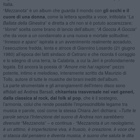
Italia.
“
Mezzanota
” è un album che guarda il mondo con
gli occhi e il
cuore di una donna
, come la lettera spedita a voce, intitolata “
La
Ballata della Ginestra
” e diretta a chi non si è potuto accarezzare;
“
Vorrei
” scelta come brano di lancio dell’album; “
A Goccia A Goccia
”
che da voce a un condannato a una nuova e mortale solitudine;
“
Innesco e sparo
” ispirata a un avvenimento realmente accaduto,
l’esecuzione fredda, lenta e atroce di Giannino Losardo (21 giugno
1980) all’epoca dei fatti sindaco di Cetraro e che ricorda il coraggio
e lo sdegno di una terra, la Calabria, a cui la Jerì è profondamente
legata. Ed ancora la poesia di “
Amore mio hai ragione
” pezzo
potente, intimo e melodioso, interamente scritto da Maurizio di
Tollo, autore di tutte le musiche dei brani inediti dell’album.
La parte strumentale e gli arrangiamenti dell’intero disco sono
affidati ad Andrea Barsali,
chitarrista trasversale nei vari generi,
dalla classica al rock, dal folk al pop
, che è il sostegno,
l’armonia, colui che rende possibile l’imprescindibile legame tra
musica e parole, così come la stessa Chiara Jerì dichiara: «
Tutte le
parole senza l’Intenzione del suono di Andrea non sarebbero
divenute
“Mezzanota” – e continua - “Mezzanota
è un neologismo,
è un attimo, è imperfezione viva, è fruscio, è creazione, è voce che
si stacca dal pensiero e diventa musica, è suono che saluta le dita