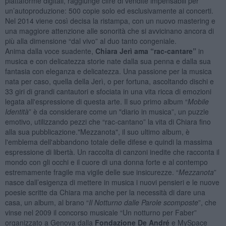
piattaforme digitali, raggiunge cifre di vendite impensabili per
un’autoproduzione: 500 copie solo ed esclusivamente ai concerti.
Nel 2014 viene così decisa la ristampa, con un nuovo mastering e
una maggiore attenzione alle sonorità che si avvicinano ancora di
più alla dimensione “dal vivo” al duo tanto congeniale.
Anima dalla voce suadente,
Chiara Jerì ama “rac-cantare”
in
musica e con delicatezza storie nate dalla sua penna e dalla sua
fantasia con eleganza e delicatezza. Una passione per la musica
nata per caso, quella della Jerì, o per fortuna, ascoltando dischi e
33 giri di grandi cantautori e sfociata in una vita ricca di emozioni
legata all'espressione di questa arte. Il suo primo album “
Mobile
Identità
” è da considerare come un "diario in musica”, un puzzle
emotivo, utilizzando pezzi che “rac-cantano” la vita di Chiara fino
alla sua pubblicazione."Mezzanota", il suo ultimo album, è
l'emblema dell'abbandono totale delle difese e quindi la massima
espressione di libertà. Un raccolta di canzoni inedite che racconta il
mondo con gli occhi e il cuore di una donna forte e al contempo
estremamente fragile ma vigile delle sue insicurezze. “
Mezzanota
”
nasce dall’esigenza di mettere in musica i nuovi pensieri e le nuove
poesie scritte da Chiara ma anche per la necessità di dare una
casa, un album, al brano “
Il Notturno dalle Parole scomposte
”, che
vinse nel 2009 il concorso musicale “Un notturno per Faber”
organizzato a Genova dalla
Fondazione De André
e MySpace