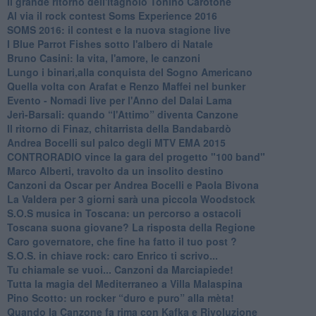
Il grande ritorno dell'itagnòlo Tonino Carotone
​Al via il rock contest Soms Experience 2016
​SOMS 2016: il contest e la nuova stagione live
I Blue Parrot Fishes sotto l'albero di Natale
Bruno Casini: la vita, l'amore, le canzoni
​Lungo i binari,alla conquista del Sogno Americano
​Quella volta con Arafat e Renzo Maffei nel bunker
​Evento - Nomadi live per l'Anno del Dalai Lama
Jerì-Barsali: quando “l'Attimo” diventa Canzone
Il ritorno di Finaz, chitarrista della Bandabardò
Andrea Bocelli sul palco degli MTV EMA 2015
CONTRORADIO vince la gara del progetto "100 band"
Marco Alberti, travolto da un insolito destino
Canzoni da Oscar per Andrea Bocelli e Paola Bivona
La Valdera per 3 giorni sarà una piccola Woodstock
S.O.S musica in Toscana: un percorso a ostacoli
​Toscana suona giovane? La risposta della Regione
Caro governatore, che fine ha fatto il tuo post ?
S.O.S. in chiave rock: caro Enrico ti scrivo...
Tu chiamale se vuoi... Canzoni da Marciapiede!
​Tutta la magia del Mediterraneo a Villa Malaspina
​Pino Scotto: un rocker “duro e puro” alla mèta!
​Quando la Canzone fa rima con Kafka e Rivoluzione