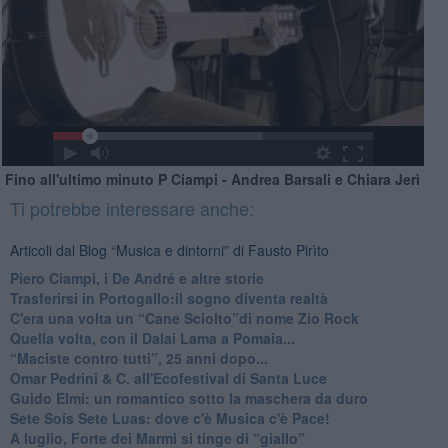
Fino all'ultimo minuto P Ciampi - Andrea Barsali e Chiara Jerì
Ti potrebbe interessare anche:
Articoli dal Blog “Musica e dintorni” di Fausto Pirìto
​Piero Ciampi, i De André e altre storie
​Trasferirsi in Portogallo:il sogno diventa realtà
​C'era una volta un “Cane Sciolto”di nome Zio Rock
Quella volta, con il Dalai Lama a Pomaia...
​“Maciste contro tutti”, 25 anni dopo...
​Omar Pedrini & C. all'Ecofestival di Santa Luce
Guido Elmi: un romantico sotto la maschera da duro
Sete Soís Sete Luas: dove c'è Musica c'è Pace!
​A luglio, Forte dei Marmi si tinge di “giallo”