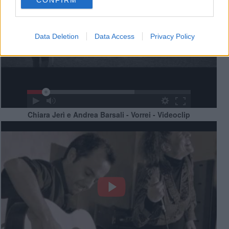
Data Deletion
Data Access
Privacy Policy
Chiara Jerì e Andrea Barsali - Vorrei - Videoclip