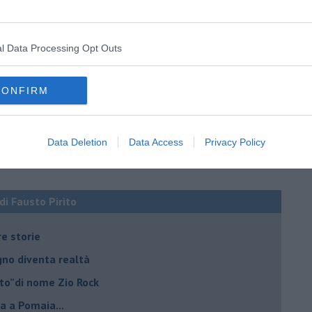
l Data Processing Opt Outs
CONFIRM
Data Deletion
Data Access
Privacy Policy
 di Fausto Pirìto
re storie
ogno diventa realtà
lto”di nome Zio Rock
a a Pomaia...