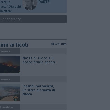
D'ARTE
Marcello
selli “Dialoghi
la città"
Condoglianze
imi articoli
Vedi tutti
ronaca
Notte di fuoco e il
bosco brucia ancora
ronaca
Incendi nei boschi,
un'altra giornata di
fuoco
ttualità