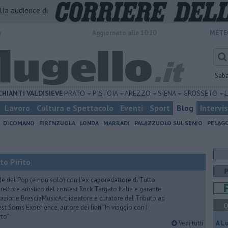
alla audience di
o
Aggiornato alle 10:20
METE
Sab
CHIANTI
VALDISIEVE
PRATO
PISTOIA
AREZZO
SIENA
GROSSETO
Lavoro
Cultura e Spettacolo
Eventi
Sport
Blog
Intervi
DICOMANO
FIRENZUOLA
LONDA
MARRADI
PALAZZUOLO SUL SENIO
PELAG
to Pirìto
de del Pop (e non solo) con l'ex caporedattore di Tutto
rettore artistico del contest Rock Targato Italia e garante
azione BresciaMusicArt, ideatore e curatore del Tributo ad
Q
t Soms Experience, autore dei libri “In viaggio con I
rto”
Vedi tutti
A L