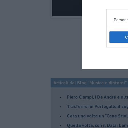
Persona
Articoli dal Blog “Musica e dintorni”
​Piero Ciampi, i De André e alt
​Trasferirsi in Portogallo:il s
​C'era una volta un “Cane Scio
Quella volta, con il Dalai Lam