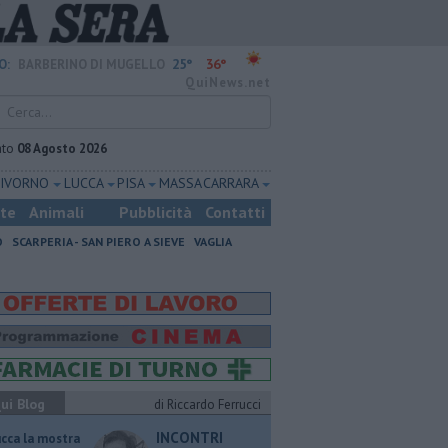
25°
36°
O:
BARBERINO DI MUGELLO
QuiNews.net
ato
08 Agosto 2026
LIVORNO
LUCCA
PISA
MASSA CARRARA
ste
Animali
Pubblicità
Contatti
O
SCARPERIA - SAN PIERO A SIEVE
VAGLIA
ui Blog
di Riccardo Ferrucci
INCONTRI
ucca la mostra