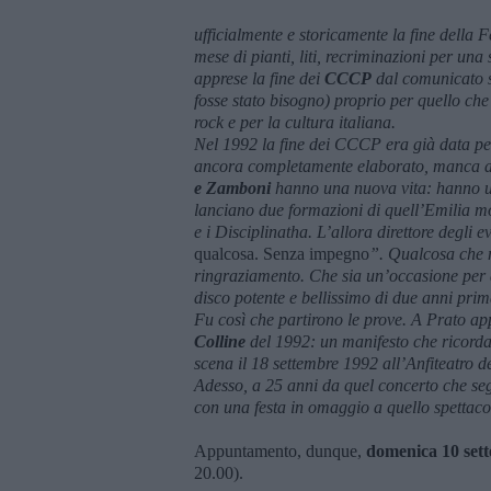
ufficialmente e storicamente la fine della F
mese di pianti, liti, recriminazioni per u
apprese la fine dei
CCCP
dal comunicato s
fosse stato bisogno) proprio per quello che r
rock e per la cultura italiana.
Nel 1992 la fine dei CCCP era già data per 
ancora completamente elaborato, manca an
e Zamboni
hanno una nuova vita: hanno un
lanciano due formazioni di quell’Emilia 
e i Disciplinatha. L’allora direttore degli 
qualcosa. Senza impegno
”. Qualcosa che n
ringraziamento. Che sia un’occasione per as
disco potente e bellissimo di due anni prim
Fu così che partirono le prove. A Prato app
Colline
del 1992: un manifesto che ricordav
scena il 18 settembre 1992 all’Anfiteatro 
Adesso, a 25 anni da quel concerto che se
con una festa in omaggio a quello spettacol
Appuntamento, dunque,
domenica 10 set
20.00).