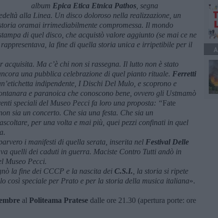
album
Epica Etica Etnica Pathos
, segna
edeltà alla Linea.
Un disco doloroso nella realizzazione, un
na storia oramai irrimediabilmente compromessa. Il mondo
tampa di quel disco, che acquistò valore aggiunto (se mai ce ne
appresentava, la fine di quella storia unica e irripetibile per il
A
acquisita. Ma c’è chi non si rassegna. Il lutto non è stato
cora una pubblica celebrazione di quel pianto rituale.
Ferretti
’etichetta indipendente, I Dischi Del Mulo, e scoprono e
montanara e paranoica che conoscono bene, ovvero gli Ustmamò
eventi speciali del Museo Pecci fa loro una proposta: “
Fate
on sia un concerto. Che sia una festa. Che sia un
coltare, per una volta e mai più, quei pezzi confinati in quel
a.
arvero i manifesti di quella serata, inserita nel
Festival Delle
a quelli dei caduti in guerra. Maciste Contro Tutti andò in
del Museo Pecci.
gnò la fine dei CCCP e la nascita dei
C.S.I.
, la storia si ripete
o così speciale per Prato e per la storia della musica italiana
».
tembre
al
Politeama Pratese
dalle ore 21.30 (apertura porte: ore