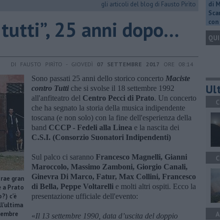
gli articoli del blog di Fausto Pirìto
di 
Scar
tutti”, 25 anni dopo...
con 
QUI
DI FAUSTO PIRÌTO - GIOVEDÌ
07 SETTEMBRE 2017
ORE 08:14
Sono passati 25 anni dello storico concerto
Maciste
Ult
contro Tutti
che si svolse il 18 settembre 1992
all'anfiteatro del
Centro Pecci di Prato
. Un concerto
C
che ha segnato la storia della musica indipendente
toscana (e non solo) con la fine dell'esperienza della
band
CCCP - Fedeli alla Linea
e la nascita dei
C.S.I. (Consorzio Suonatori Indipendenti)
Sul palco ci saranno
Francesco Magnelli, Gianni
C
Maroccolo, Massimo Zamboni, Giorgio Canali,
Ginevra Di Marco, Fatur, Max Collini, Francesco
trae gran
di Bella, Peppe Voltarelli
e molti altri ospiti. Ecco la
e a Prato
?) c'è
presentazione ufficiale dell'evento:
l'ultima
ttembre
A
«
Il 13 settembre 1990, data d’uscita del doppio