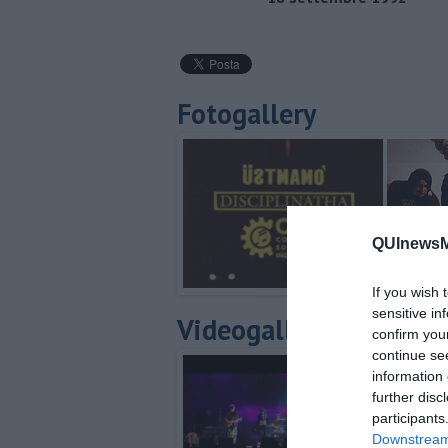
Fotogallery
QUInewsMu
If you wish 
sensitive in
Videogallery
confirm you
continue se
information 
further disc
participants
Downstream 