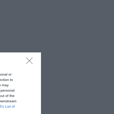
sonal or
ection to
ou may
 personal
out of the
 downstream
B’s List of