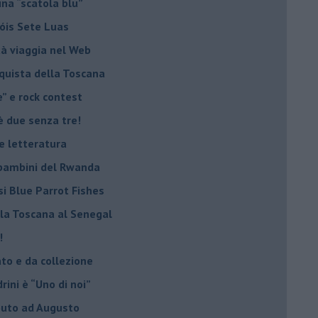
una “scatola blu”
Sóis Sete Luas
tà viaggia nel Web
nquista della Toscana
e” e rock contest
è due senza tre!
 e letteratura
i bambini del Rwanda
si Blue Parrot Fishes
lla Toscana al Senegal
!
ato e da collezione
ini è “Uno di noi”
ibuto ad Augusto