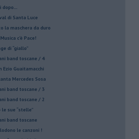
i dopo...
ival di Santa Luce
to la maschera da duro
 Musica c'è Pace!
nge di “giallo”
ani band toscane / 4
on Ezio Guaitamacchi
o canta Mercedes Sosa
ani band toscane / 3
ani band toscane / 2
 le sue “stelle”
ani band toscane
plodono le canzoni !