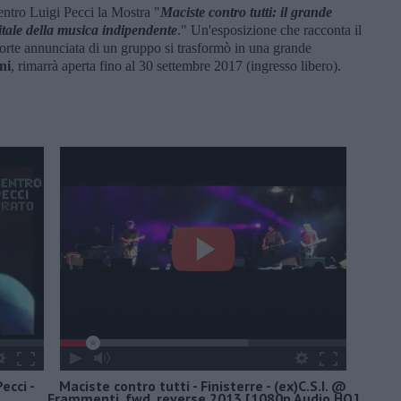
Centro Luigi Pecci la Mostra "
Maciste contro tutti: il grande
itale della musica indipendente
." Un'esposizione che racconta il
rte annunciata di un gruppo si trasformò in una grande
ni
, rimarrà aperta fino al 30 settembre 2017 (ingresso libero).
ecci -
Maciste contro tutti - Finisterre - (ex)C.S.I. @
Frammenti_fwd_reverse 2013 [1080p Audio HQ]