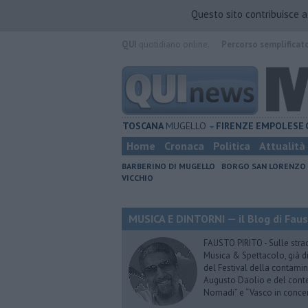
Questo sito contribuisce 
QUI
quotidiano online.
Percorso semplificat
TOSCANA
MUGELLO
FIRENZE
EMPOLESE
Home
Cronaca
Politica
Attualità
BARBERINO DI MUGELLO
BORGO SAN LORENZO
VICCHIO
MUSICA E DINTORNI — il Blog di Faus
FAUSTO PIRITO - Sulle stra
Musica & Spettacolo, già di
del Festival della contamin
Augusto Daolio e del contes
Nomadi” e “Vasco in conce