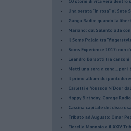
​10 storie di vita vera dentro 
​Una serata “in rosa” al Sete 
Ganga Radio: quando la liber
Mariano: dal Salento alla co
​Il Soms Palaia tra “fingerstyl
Soms Experience 2017: non c'
​Leandro Barsotti tra canzoni
​Metti una sera a cena... per 
​Il primo album dei pontedere
Carletti e Youssou N'Dour da
Happy Birthday, Garage Radio
​Cascina capitale del disco us
Tributo ad Augusto: Omar Pedr
​Fiorella Mannoia e il XXIV Tr