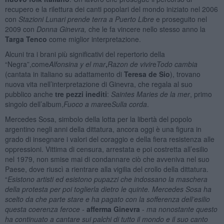
recupero e la rilettura dei canti popolari del mondo iniziato nel 2006
con
Stazioni Lunari prende terra a Puerto Libre
e proseguito nel
2009 con
Donna Ginevra,
che le fa vincere nello stesso anno la
Targa Tenco
come miglior interpretazione.
Alcuni tra i brani più significativi del repertorio della
“Negra”,come
Alfonsina y el mar
,
Razon de vivir
e
Todo cambia
(cantata in italiano su adattamento di
Teresa de Sio
), trovano
nuova vita nell’interpretazione di Ginevra, che regala al suo
pubblico anche
tre pezzi inediti
:
Saintes Maries de la mer
, primo
singolo dell’album,
Fuoco a mare
e
Sulla corda
.
Mercedes Sosa, simbolo della lotta per la libertà del popolo
argentino negli anni della dittatura, ancora oggi è una figura in
grado di insegnare i valori del coraggio e della fiera resistenza alle
oppressioni. Vittima di censura, arrestata e poi costretta all’esilio
nel 1979, non smise mai di condannare ciò che avveniva nel suo
Paese, dove riuscì a rientrare alla vigilia del crollo della dittatura.
“
Esistono artisti ed esistono pupazzi che indossano la maschera
della protesta per poi toglierla dietro le quinte. Mercedes Sosa ha
scelto da che parte stare e ha pagato con la sofferenza dell’esilio
questa coerenza feroce -
afferma Ginevra
-
ma nonostante questo
ha continuato a cantare sui palchi di tutto il mondo e il suo canto