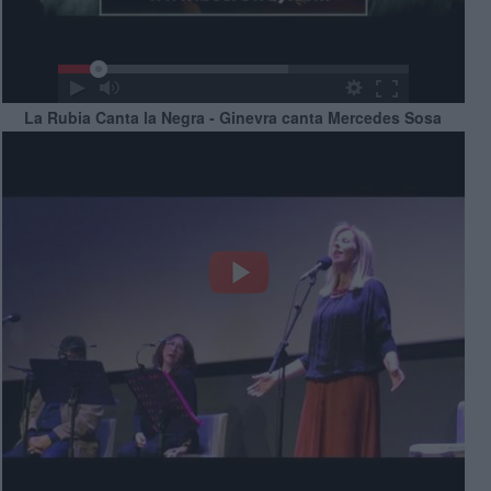
La Rubia Canta la Negra - Ginevra canta Mercedes Sosa