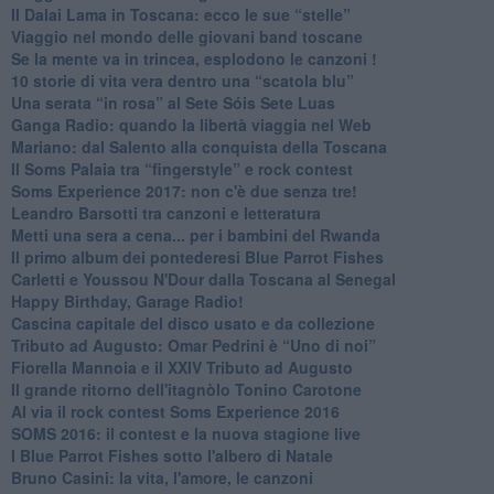
Il Dalai Lama in Toscana: ecco le sue “stelle”
Viaggio nel mondo delle giovani band toscane
Se la mente va in trincea, esplodono le canzoni !
​10 storie di vita vera dentro una “scatola blu”
​Una serata “in rosa” al Sete Sóis Sete Luas
Ganga Radio: quando la libertà viaggia nel Web
Mariano: dal Salento alla conquista della Toscana
​Il Soms Palaia tra “fingerstyle” e rock contest
Soms Experience 2017: non c'è due senza tre!
​Leandro Barsotti tra canzoni e letteratura
​Metti una sera a cena... per i bambini del Rwanda
​Il primo album dei pontederesi Blue Parrot Fishes
Carletti e Youssou N'Dour dalla Toscana al Senegal
Happy Birthday, Garage Radio!
​Cascina capitale del disco usato e da collezione
Tributo ad Augusto: Omar Pedrini è “Uno di noi”
​Fiorella Mannoia e il XXIV Tributo ad Augusto
Il grande ritorno dell'itagnòlo Tonino Carotone
​Al via il rock contest Soms Experience 2016
​SOMS 2016: il contest e la nuova stagione live
I Blue Parrot Fishes sotto l'albero di Natale
Bruno Casini: la vita, l'amore, le canzoni