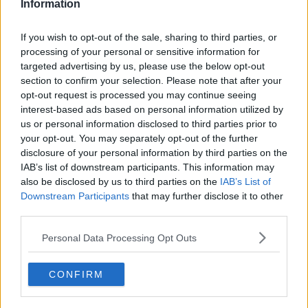
Information
poetico-musicale
Poesia senza patria.
Buona Musica (e dintorni) a tutti!
If you wish to opt-out of the sale, sharing to third parties, or
Fausto Pirìto
processing of your personal or sensitive information for
targeted advertising by us, please use the below opt-out
section to confirm your selection. Please note that after your
opt-out request is processed you may continue seeing
interest-based ads based on personal information utilized by
us or personal information disclosed to third parties prior to
your opt-out. You may separately opt-out of the further
Se vuoi leggere le notizie principali della Toscana iscriviti alla
disclosure of your personal information by third parties on the
Newsletter QUInews - ToscanaMedia.
Arriva gratis tutti i giorni
alle 20:00 direttamente nella tua casella di posta.
IAB’s list of downstream participants. This information may
also be disclosed by us to third parties on the
IAB’s List of
Basta cliccare
QUI
Downstream Participants
that may further disclose it to other
third parties.
Fotogallery
Personal Data Processing Opt Outs
CONFIRM