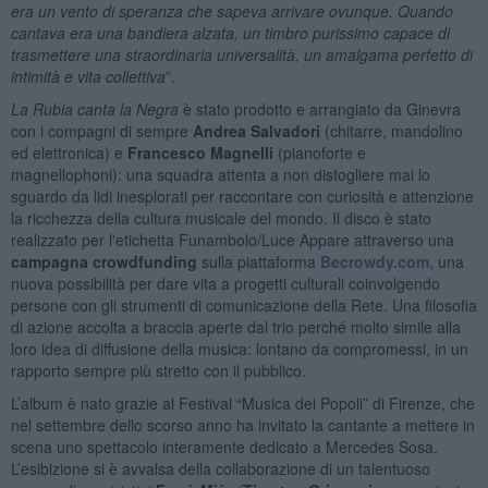
era un vento di speranza che sapeva arrivare ovunque. Quando
cantava era una bandiera alzata, un timbro purissimo capace di
trasmettere una straordinaria universalità, un amalgama perfetto di
intimità e vita collettiva
”.
La Rubia canta la Negra
è stato prodotto e arrangiato da Ginevra
con i compagni di sempre
Andrea Salvadori
(chitarre, mandolino
ed elettronica) e
Francesco Magnelli
(pianoforte e
magnellophoni): una squadra attenta a non distogliere mai lo
sguardo da lidi inesplorati per raccontare con curiosità e attenzione
la ricchezza della cultura musicale del mondo. Il disco è stato
realizzato per l'etichetta Funambolo/Luce Appare attraverso una
campagna crowdfunding
sulla piattaforma
Becrowdy.com
, una
nuova possibilità per dare vita a progetti culturali coinvolgendo
persone con gli strumenti di comunicazione della Rete. Una filosofia
di azione accolta a braccia aperte dal trio perché molto simile alla
loro idea di diffusione della musica: lontano da compromessi, in un
rapporto sempre più stretto con il pubblico.
L’album è nato grazie al Festival “Musica dei Popoli” di Firenze, che
nel settembre dello scorso anno ha invitato la cantante a mettere in
scena uno spettacolo interamente dedicato a Mercedes Sosa.
L’esibizione si è avvalsa della collaborazione di un talentuoso