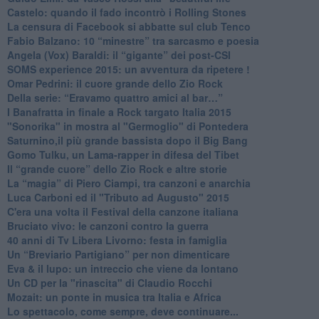
​Castelo: quando il fado incontrò i Rolling Stones
La censura di Facebook si abbatte sul club Tenco
Fabio Balzano: 10 “minestre” tra sarcasmo e poesia
Angela (Vox) Baraldi: il “gigante” dei post-CSI
​SOMS experience 2015: un avventura da ripetere !
Omar Pedrini: il cuore grande dello Zio Rock
Della serie: “Eravamo quattro amici al bar…”
I Banafratta in finale a Rock targato Italia 2015
"Sonorika" in mostra al "Germoglio" di Pontedera
​Saturnino,il più grande bassista dopo il Big Bang
​Gomo Tulku, un Lama-rapper in difesa del Tibet
​Il “grande cuore” dello Zio Rock e altre storie
La “magia” di Piero Ciampi, tra canzoni e anarchia
Luca Carboni ed il "Tributo ad Augusto" 2015
C'era una volta il Festival della canzone italiana
Bruciato vivo: le canzoni contro la guerra
40 anni di Tv Libera Livorno: festa in famiglia
Un “Breviario Partigiano” per non dimenticare
Eva & il lupo: un intreccio che viene da lontano
Un CD per la "rinascita" di Claudio Rocchi
Mozait: un ponte in musica tra Italia e Africa
Lo spettacolo, come sempre, deve continuare...