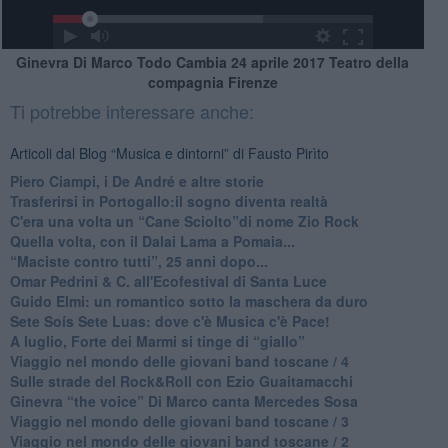
Ginevra Di Marco Todo Cambia 24 aprile 2017 Teatro della
compagnia Firenze
Ti potrebbe interessare anche:
Articoli dal Blog “Musica e dintorni” di Fausto Pirìto
​Piero Ciampi, i De André e altre storie
​Trasferirsi in Portogallo:il sogno diventa realtà
​C'era una volta un “Cane Sciolto”di nome Zio Rock
Quella volta, con il Dalai Lama a Pomaia...
​“Maciste contro tutti”, 25 anni dopo...
​Omar Pedrini & C. all'Ecofestival di Santa Luce
Guido Elmi: un romantico sotto la maschera da duro
Sete Soís Sete Luas: dove c'è Musica c'è Pace!
​A luglio, Forte dei Marmi si tinge di “giallo”
Viaggio nel mondo delle giovani band toscane / 4
Sulle strade del Rock&Roll con Ezio Guaitamacchi
​Ginevra “the voice” Di Marco canta Mercedes Sosa
Viaggio nel mondo delle giovani band toscane / 3
​Viaggio nel mondo delle giovani band toscane / 2