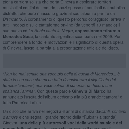
piena carriera solista che porta Ginevra a esplorare territori
musicali ai confini del mondo, spazi spesso dimenticati dal pubblico
distratto, che però rinascono grazie ai suoi album a partire da
Disincanto
. A coronamento di questo percorso coraggioso, arriva in
tutti i negozi e sulle piattaforme on-line (da venerdì 19 maggio) il
suo nuovo cd
La Rubia canta la Negra
,
appassionato tributo a
Mercedes Sosa
, la cantante argentina scomparsa nel 2009. Per
comprendere a fondo le motivazioni e il significato di questa opera
di Ginevra, lascio la parola alla presentazione ufficiale del disco.
“Non ho mai sentito una voce più bella di quella di Mercedes... è
stata la sua voce che mi ha fatto riconsiderare il significato del
termine ‘cantare’; una voce colma di sonorità, un tesoro che
spalanca l’anima”.
Con queste parole
Ginevra Di Marco
ha
annunciato l'uscita dell'album dedicato alla più grande “cantora” di
tutta l’America Latina.
Un disco che arriva nei negozi a 6 anni di distanza da
Canti, richiami
d’amore
e che segna il grande ritorno della “Rubia” (la bionda)
Ginevra,
una delle più autorevoli voci della world music e del
nuovo folk italiano
. Un lavoro che prosegue il percorso di