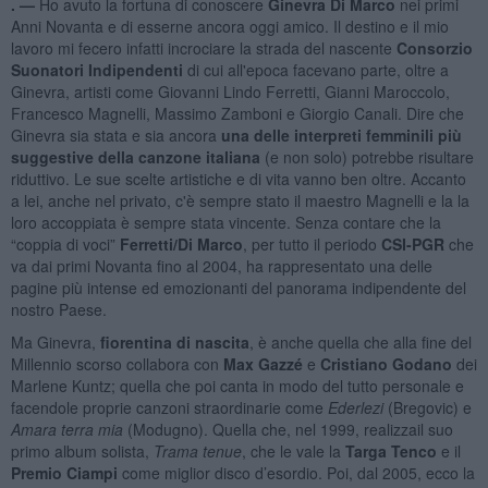
. —
Ho avuto la fortuna di conoscere
Ginevra Di Marco
nei primi
Anni Novanta e di esserne ancora oggi amico. Il destino e il mio
lavoro mi fecero infatti incrociare la strada del nascente
Consorzio
Suonatori Indipendenti
di cui all'epoca facevano parte, oltre a
Ginevra, artisti come Giovanni Lindo Ferretti, Gianni Maroccolo,
Francesco Magnelli, Massimo Zamboni e Giorgio Canali. Dire che
Ginevra sia stata e sia ancora
una delle interpreti femminili più
suggestive della canzone italiana
(e non solo) potrebbe risultare
riduttivo. Le sue scelte artistiche e di vita vanno ben oltre. Accanto
a lei, anche nel privato, c'è sempre stato il maestro Magnelli e la la
loro accoppiata è sempre stata vincente. Senza contare che la
“coppia di voci”
Ferretti/Di Marco
, per tutto il periodo
CSI-PGR
che
va dai primi Novanta fino al 2004, ha rappresentato una delle
pagine più intense ed emozionanti del panorama indipendente del
nostro Paese.
Ma Ginevra,
fiorentina di nascita
, è anche quella che alla fine del
Millennio scorso collabora con
Max Gazzé
e
Cristiano Godano
dei
Marlene Kuntz; quella che poi canta in modo del tutto personale e
facendole proprie canzoni straordinarie come
Ederlezi
(Bregovic) e
Amara terra mia
(Modugno). Quella che, nel 1999, realizzail suo
primo album solista,
Trama tenue
, che le vale la
Targa Tenco
e il
Premio Ciampi
come miglior disco d’esordio. Poi, dal 2005, ecco la