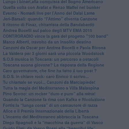
​Lungo i binari,alla conquista del Sogno Americano
​Quella volta con Arafat e Renzo Maffei nel bunker
​Evento - Nomadi live per l'Anno del Dalai Lama
Jerì-Barsali: quando “l'Attimo” diventa Canzone
Il ritorno di Finaz, chitarrista della Bandabardò
Andrea Bocelli sul palco degli MTV EMA 2015
CONTRORADIO vince la gara del progetto "100 band"
Marco Alberti, travolto da un insolito destino
Canzoni da Oscar per Andrea Bocelli e Paola Bivona
La Valdera per 3 giorni sarà una piccola Woodstock
S.O.S musica in Toscana: un percorso a ostacoli
​Toscana suona giovane? La risposta della Regione
Caro governatore, che fine ha fatto il tuo post ?
S.O.S. in chiave rock: caro Enrico ti scrivo...
Tu chiamale se vuoi... Canzoni da Marciapiede!
​Tutta la magia del Mediterraneo a Villa Malaspina
​Pino Scotto: un rocker “duro e puro” alla mèta!
​Quando la Canzone fa rima con Kafka e Rivoluzione
​Fortis:la “lunga corsa” di un cantautore di razza
Alice e il Premio Internazionale della Libertà
​L'incanto del Mediterraneo abbraccia la Toscana
​Diego Spagnoli e la “macchina da guerra” di Vasco
​Guido Elmi: da Vasco Rossi alla “beautiful life”