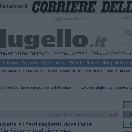
alla audience di
o
Aggiornato alle 10:20
METE
Sab
CHIANTI
VALDISIEVE
PRATO
PISTOIA
AREZZO
SIENA
GROSSETO
Lavoro
Cultura e Spettacolo
Eventi
Sport
Blog
Intervi
DICOMANO
FIRENZUOLA
LONDA
MARRADI
PALAZZUOLO SUL SENIO
PELAG
oro in provincia di Firenze
L'odore degli incendi in Francia arriva fino i
MARTEDÌ
28 LUGLIO 2026
ORE 06:00
rperia e i ferri taglienti: dove l’arte
l’incisione è tradizione viva