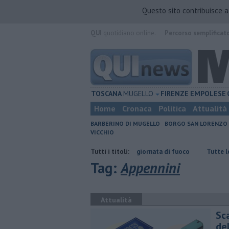
Questo sito contribuisce 
QUI
quotidiano online.
Percorso semplificat
TOSCANA
MUGELLO
FIRENZE
EMPOLESE
Home
Cronaca
Politica
Attualità
BARBERINO DI MUGELLO
BORGO SAN LORENZO
VICCHIO
Incendi nei boschi, un'altra giornata di fuoco
Tutti i titoli:
​Tutte le offerte di lav
Tag:
Appennini
Attualità
Sca
del