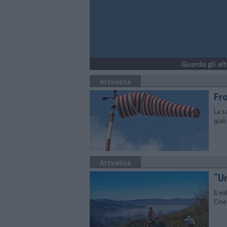
Attualità
Fro
La s
gial
Attualità
“Un
Il v
Cine