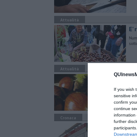
Attualità
E'
Nume
sott
Attualità
QUInewsMu
Il
Il M
If you wish 
otto
sensitive in
confirm you
continue se
information 
Cronaca
further disc
Ca
participants
Downstream 
L'in