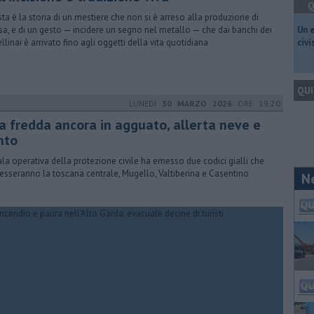
Q
ta è la storia di un mestiere che non si è arreso alla produzione di
a, e di un gesto — incidere un segno nel metallo — che dai banchi dei
​Un 
ellinai è arrivato fino agli oggetti della vita quotidiana
civ
QUI
LUNEDÌ
30 MARZO 2026
ORE 19:20
ia fredda ancora in agguato, allerta neve e
nto
ala operativa della protezione civile ha emesso due codici gialli che
resseranno la toscana centrale, Mugello, Valtiberina e Casentino
N