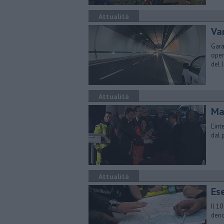
Attualità
​Va
Gara
oper
del 
Attualità
Ma
L'in
dal 
Attualità
Es
Il 1
deno