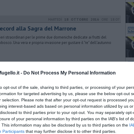
MARTEDÌ
18 OTTOBRE 2016
ORE 18:07
 record alla Sagra del Marrone
ri straordinari per le prime due domeniche dedicate ai frutti del
obosco. Una vera e propria invasione per gustare il "re" dell'autunno
MARTEDÌ
29 SETTEMBRE 2015
ORE 10:59
gello.it -
Do Not Process My Personal Information
 Marrone protagonista dell'autunno
arrone del Mugello IGP che sarà il “re” delle domeniche 4, 11, 18 e 25
to opt-out of the sale, sharing to third parties, or processing of your per
bre nel piccolo ma attivissimo centro dell’Appennino tosco-emiliano
formation for targeted advertising by us, please use the below opt-out s
r selection. Please note that after your opt-out request is processed y
eing interest-based ads based on personal information utilized by us or
disclosed to third parties prior to your opt-out. You may separately opt-
GIOVEDÌ
24 SETTEMBRE 2015
ORE 10:19
losure of your personal information by third parties on the IAB’s list of
mion in fiamme, code sull'A1 in Appennino
. This information may also be disclosed by us to third parties on the
IA
Participants
that may further disclose it to other third parties.
cendio ha interessato un tir con semirimorchio con una cisterna di