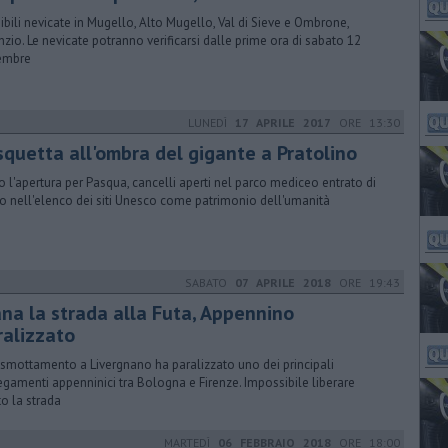
ibili nevicate in Mugello, Alto Mugello, Val di Sieve e Ombrone,
nzio. Le nevicate potranno verificarsi dalle prime ora di sabato 12
embre
LUNEDÌ
17 APRILE 2017
ORE 13:30
squetta all'ombra del gigante a Pratolino
 l'apertura per Pasqua, cancelli aperti nel parco mediceo entrato di
tto nell'elenco dei siti Unesco come patrimonio dell'umanità
SABATO
07 APRILE 2018
ORE 19:43
ana la strada alla Futa, Appennino
ralizzato
smottamento a Livergnano ha paralizzato uno dei principali
egamenti appenninici tra Bologna e Firenze. Impossibile liberare
to la strada
MARTEDÌ
06 FEBBRAIO 2018
ORE 18:00