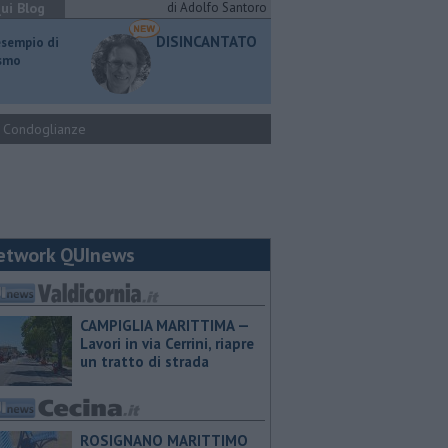
ui Blog
di Adolfo Santoro
DISINCANTATO
esempio di
ismo
Condoglianze
etwork QUInews
CAMPIGLIA MARITTIMA —
Lavori in via Cerrini, riapre
un tratto di strada
ROSIGNANO MARITTIMO