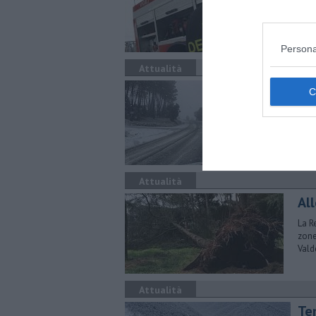
acqu
Persona
Attualità
La
Nevi
pass
Attualità
Al
La R
zone
Vald
Attualità
Te