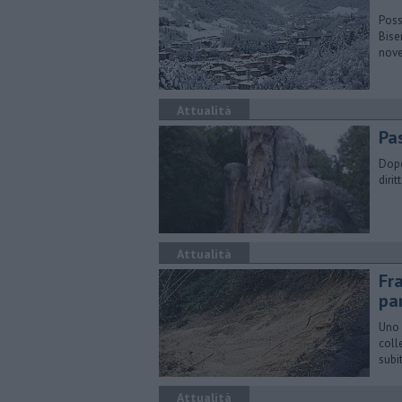
Poss
Bise
nov
Attualità
Pa
Dopo
diri
Attualità
Fr
pa
Uno 
coll
subi
Attualità