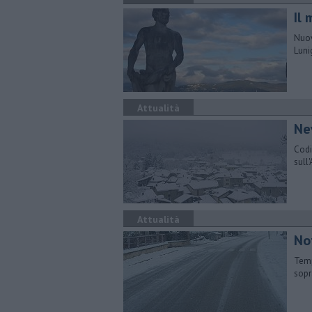
Il 
Nuov
Luni
Attualità
Nev
Codi
sull
Attualità
Not
Temp
sopr