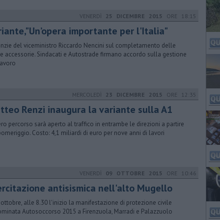
VENERDÌ
25 DICEMBRE 2015
ORE 18:15
riante,"Un’opera importante per l'Italia"
nzie del viceministro Riccardo Nencini sul completamento delle
e accessorie. Sindacati e Autostrade firmano accordo sulla gestione
lavoro
MERCOLEDÌ
23 DICEMBRE 2015
ORE 12:35
tteo Renzi inaugura la variante sulla A1
tero percorso sarà aperto al traffico in entrambe le direzioni a partire
pomeriggio. Costo: 4,1 miliardi di euro per nove anni di lavori
VENERDÌ
09 OTTOBRE 2015
ORE 10:46
ercitazione antisismica nell'alto Mugello
0 ottobre, alle 8.30 l'inizio la manifestazione di protezione civile
minata Autosoccorso 2015 a Firenzuola, Marradi e Palazzuolo