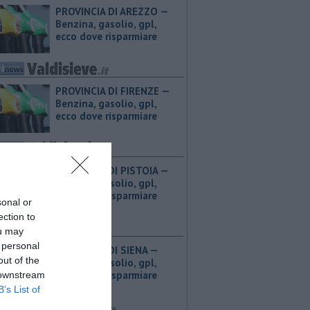
PROVINCIA DI AREZZO — ​
Benzina, gasolio, gpl,
ecco dove risparmiare
PROVINCIA DI FIRENZE — ​
Benzina, gasolio, gpl,
ecco dove risparmiare
PROVINCIA DI PISTOIA — ​
Benzina, gasolio, gpl,
ecco dove risparmiare
sonal or
ection to
ou may
 personal
PROVINCIA DI SIENA — ​
out of the
Benzina, gasolio, gpl,
ecco dove risparmiare
 downstream
B’s List of