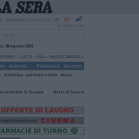
25°
37°
O:
BARBERINO DI MUGELLO
QuiNews.net
ato
08 Agosto 2026
LIVORNO
LUCCA
PISA
MASSA CARRARA
ste
Animali
Pubblicità
Contatti
O
SCARPERIA - SAN PIERO A SIEVE
VAGLIA
n Toscana
Notte di fuoco e il bosco brucia ancora
Incendi nei bosch