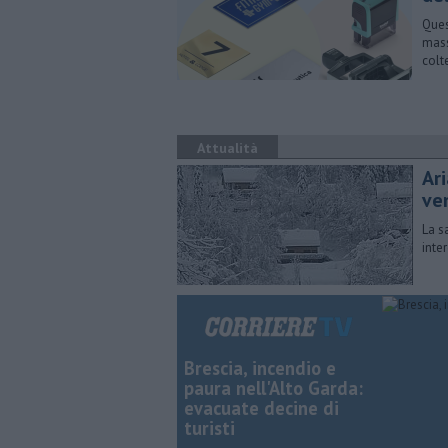
Ques
mass
colt
Attualità
Ar
ve
La s
inte
Brescia, incendio e
paura nell'Alto Garda:
evacuate decine di
turisti