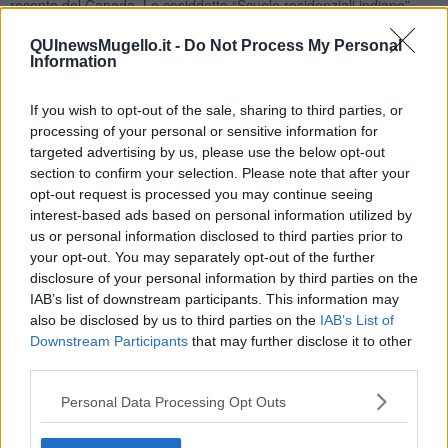
recente del Canada. Le cosiddette “Scuole residenziali indiane”
legate alle chiese cristiane e allo stato. Negli anni trenta e quaranta
del secolo scorso vi furono rinchiusi i bambini indiani strappati alle
QUInewsMugello.it -
Do Not Process My Personal
Information
loro tribù e alle loro famiglie.
Ho denunciato tutto questo nel mio primo libro “Le nuvole non
If you wish to opt-out of the sale, sharing to third parties, or
chiedono permesso” che, quasi vent’anni fa, narrava del mio
processing of your personal or sensitive information for
viaggio dalla Patagonia all’Alaska. Ecco quella pagina del libro: “…
targeted advertising by us, please use the below opt-out
fu un piano deliberato e convinto di sradicamento delle popolazioni
indigene dalla loro cultura attraverso la conversione forzata al
section to confirm your selection. Please note that after your
cristianesimo. Nelle “scuole residenziali” sono stati uccisi almeno
opt-out request is processed you may continue seeing
cinquantamila bambini. Abusi sessuali e mentali sono i ricordi dei
interest-based ads based on personal information utilized by
sopravvissuti: violenze documentate e supportate dalle centinaia di
us or personal information disclosed to third parties prior to
testimonianze. La maggior parte di queste scuole fu chiusa solo
your opt-out. You may separately opt-out of the further
negli anni settanta. Le ultime scomparvero solo nel 1986. Mi fermo
disclosure of your personal information by third parties on the
a parlare con un giovane indiano Dakota che lavora come
IAB’s list of downstream participants. This information may
volontario al centro di documentazione. Il suo nome indiano
also be disclosed by us to third parties on the
IAB’s List of
significa “Orso in piedi”. Mi racconta volentieri questa storia
Downstream Participants
that may further disclose it to other
tremenda: «Sentiamo il bisogno di ridiventare indigeni perché
third parties.
traumi cosi pesanti hanno segnato generazioni e persone che oggi
sono diventati genitori e nonni. Molti dei nostri problemi discendono
Personal Data Processing Opt Outs
in larga parte da quanto avvenne in quelle scuole».
Tito Barbini