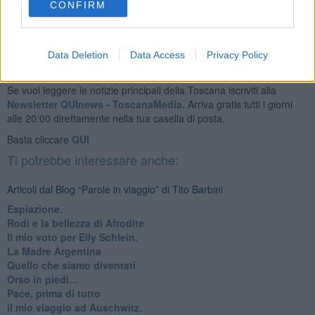
CONFIRM
Data Deletion
Data Access
Privacy Policy
Se vuoi leggere le notizie principali della Toscana iscriviti alla
Newsletter QUInews - ToscanaMedia.
Arriva gratis tutti i giorni
alle 20:00 direttamente nella tua casella di posta.
Basta cliccare
QUI
Ti potrebbe interessare anche:
Articoli dal Blog “Parole in viaggio” di Tito Barbini
Espiazione.
Rodi e la bellezza di Afrodite
​Il mio voto per Elly Schlein.
​La Madre Argentina
Quello che siamo diventati
Orso in piedi…
​Pace, prima di tutto
​il mio viaggio ad Auschwitz.