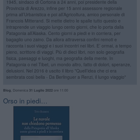
1945, sindaco di Cortona a 24 anni, poi presidente della
Provincia di Arezzo, infine per 15 anni assessore regionale
prima all’Urbanistica e poi all’Agricoltura, amico personale di
Francois Mitterand. Si mette dietro le spalle tutto questo e
intraprende un viaggio lungo cento giorni, che lo porta dalla
Patagonia all’Alaska. Cento giorni a piedi e in corriera, per
bagaglio uno zaino. Da allora attraversa confini remoti e
racconta i suoi viaggi e i suoi incontri nei libri. E’ ormai, a tempo
pieno, scrittore di viaggi. Più di dieci libri, non solo geografia
fisica, paesaggi e luoghi, ma geografia della mente. In
Patagonia o nel Tibet, un mondo altro, fatto di dolori, speranze,
delusioni. Nel 2016 è uscito il libro "Quell’idea che ci era
sembrata così bella - Da Berlinguer a Renzi, il lungo viaggio"
,
Domenica
ore 11:00
Blog
31 Luglio 2022
Orso in piedi…