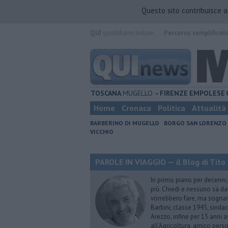
Questo sito contribuisce 
QUI
quotidiano online.
Percorso semplificat
TOSCANA
MUGELLO
FIRENZE
EMPOLESE
Home
Cronaca
Politica
Attualità
BARBERINO DI MUGELLO
BORGO SAN LORENZO
VICCHIO
PAROLE IN VIAGGIO — il Blog di Tito 
In primo piano per decenni, 
più. Chiedi e nessuno sa dar
vorrebbero fare, ma sognano
Barbini, classe 1945, sindac
Arezzo, infine per 15 anni 
all’Agricoltura, amico perso