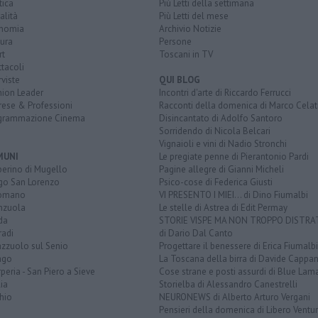
tica
Più Letti della settimana
alità
Più Letti del mese
nomia
Archivio Notizie
ura
Persone
rt
Toscani in TV
tacoli
rviste
QUI BLOG
nion Leader
Incontri d'arte di Riccardo Ferrucci
rese & Professioni
Racconti della domenica di Marco Celat
grammazione Cinema
Disincantato di Adolfo Santoro
Sorridendo di Nicola Belcari
Vignaioli e vini di Nadio Stronchi
MUNI
Le pregiate penne di Pierantonio Pardi
berino di Mugello
Pagine allegre di Gianni Micheli
go San Lorenzo
Psico-cose di Federica Giusti
omano
VI PRESENTO I MIEI... di Dino Fiumalbi
enzuola
Le stelle di Astrea di Edit Permay
da
STORIE VISPE MA NON TROPPO DISTR
radi
di Dario Dal Canto
azzuolo sul Senio
Progettare il benessere di Erica Fiumalbi
ago
La Toscana della birra di Davide Cappan
peria - San Piero a Sieve
Cose strane e posti assurdi di Blue Lam
ia
Storielba di Alessandro Canestrelli
hio
NEURONEWS di Alberto Arturo Vergani
Pensieri della domenica di Libero Ventur