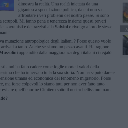
dimostra la realtà. Una realtà iniettata da una
gigantesca speculazione politica, da chi non sa
affrontare i veri problemi del nostro paese. Si sono
za scrupoli. Mi fanno pena e tenerezza insieme questi poveri
ei sovranisti e dei razzisti alla
Salvini
e rivolgo a loro le stesse
A
umani”.
va mutazione antropologica degli italiani ? Forse questo vuole
re arrivati a tanto. Anche se siamo un pezzo avanti. Ha ragione
Mussolini
applaudito dalla maggioranza degli italiani ci regalò
esti anni ha fatto cadere come foglie morte i valori della
anesimo che ha innervato tutta la sua storia. Non ha saputo dare e
 dimensione umana ed economica del fenomeno migratorio. Forse
, ma forse colpevoli lo siamo tutti per non aver fatto tutto
r evitare quell’enorme Cimitero sotto il nostro bellissimo mare.
ndo?