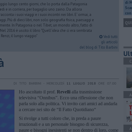
di 
ggio lungo cento giorni, che lo porta dalla Patagonia
Scar
iedi e in corriera, per bagaglio uno zaino. Da allora
con 
acconta i suoi viaggi e i suoi incontri nei libri. E’ ormai, a
ggi. Più di dieci libri, non solo geografia fisica, paesaggi e
QUI
mente. In Patagonia o nel Tibet, un mondo altro, fatto di
 Nel 2016 è uscito il libro "Quell’idea che ci era sembrata
 Renzi, il lungo viaggio"
Vedi tutti
gli articoli
del blog di Tito Barbini
Ult
à
C
DI TITO BARBINI - MERCOLEDÌ
11 LUGLIO 2018
ORE 07:00
Ho ascoltato il prof.
Revelli
alla trasmissione
A
televisiva “Onnibus”. Ecco una riflessione che non
parla solo alla politica. Vi invito cari amici ad andarla
a cercare nei sito de “Il Fatto Quotidiano“
Si rivolge a tutti coloro che, in preda a paure
irrazionali e a un personale bisogno di sicurezza,
A
paure e bisogni inesistenti se non dentro di loro, come