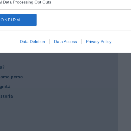
l Data Processing Opt Outs
CONFIRM
utta
Data Deletion
Data Access
Privacy Policy
ca?
biamo perso
gnità
 storia