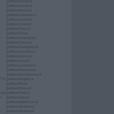
QuiNewsAmiata.it
QuiNewsAnimali.it
QuiNewsArezzo.it
QuiNewsCasentino.it
QuiNewsCecina.it
QuiNewsChianti.it
QuiNewsCuoio.it
QuiNewsElba.it
i
QuiNewsEmpolese.it
QuiNewsFirenze.it
QuiNewsGarfagnana.it
QuiNewsGrosseto.it
QuiNewsLivorno.it
QuiNewsLucca.it
QuiNewsLunigiana.it
QuiNewsMaremma.it
QuiNewsMassaCarrara.it
ATTE
QuiNewsMugello.it
QuiNewsPisa.it
QuiNewsPistoia.it
nari
QuiNewsPrato.it
a
QuiNewsSiena.it
QuiNewsValbisenzio.it
QuiNewsValdarno.it
i
QuiNewsValdelsa.it