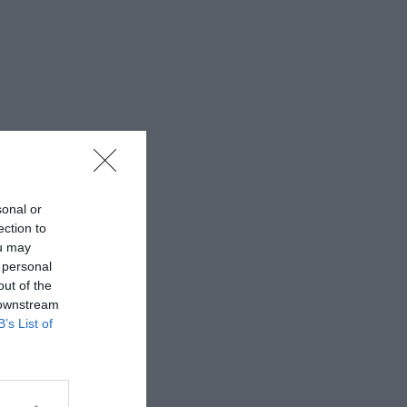
sonal or
ection to
ou may
 personal
out of the
 downstream
B’s List of