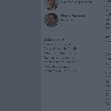
Poli
Direttore Responsabile
Attu
Eco
Cult
Pietro Mattonai
Spo
Redattore
Spet
Inte
Opi
Imp
Collaboratori
Pro
Marcella Bitozzi, Sergio
Braccini, Michele Bufalino,
Valentina Caffieri, Linda
CO
Giuliani, Dina Laurenzi,
Bar
Monica Nocciolini, Paolo
Bor
Nocentini, Gabriele
Dic
Santarnecchi, Paola Silvi.
Fir
Lon
Mar
Pal
Pel
Scar
Vagl
Vicc