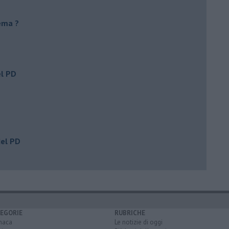
ema ?
el PD
del PD
EGORIE
RUBRICHE
naca
Le notizie di oggi