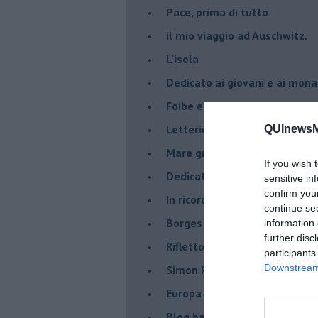
​Pace, prima di tutto
​il mio viaggio ad Auschwitz.
​L’isola
Dedicato ai giovani e ai mona
​Foibe e giornata dei ricordi
Letterina di Natale
QUInewsMu
Mare greco
If you wish 
​Dedicato a George Floyd
sensitive in
confirm you
​In ricordo di un compagno.
continue se
Borges aveva capito
information 
further disc
Riflettono fiori rossi
participants
Downstream 
Simon Radowitzky
Europa vicina e lontana dal m
Blog barbino