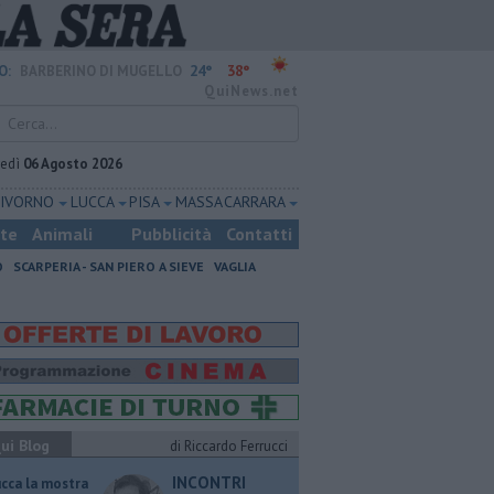
24°
38°
O:
BARBERINO DI MUGELLO
QuiNews.net
vedì
06 Agosto 2026
LIVORNO
LUCCA
PISA
MASSA CARRARA
ste
Animali
Pubblicità
Contatti
O
SCARPERIA - SAN PIERO A SIEVE
VAGLIA
ui Blog
di Riccardo Ferrucci
INCONTRI
ucca la mostra