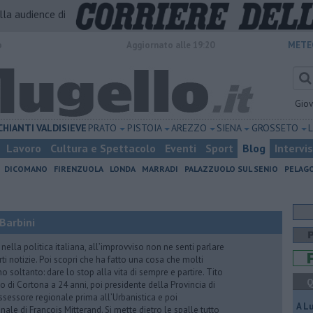
alla audience di
o
Aggiornato alle 19:20
METE
Gio
CHIANTI
VALDISIEVE
PRATO
PISTOIA
AREZZO
SIENA
GROSSETO
Lavoro
Cultura e Spettacolo
Eventi
Sport
Blog
Intervi
DICOMANO
FIRENZUOLA
LONDA
MARRADI
PALAZZUOLO SUL SENIO
PELAG
Barbini
nella politica italiana, all’improvviso non ne senti parlare
ti notizie. Poi scopri che ha fatto una cosa che molti
 soltanto: dare lo stop alla vita di sempre e partire. Tito
Q
o di Cortona a 24 anni, poi presidente della Provincia di
assessore regionale prima all’Urbanistica e poi
A L
nale di Francois Mitterand. Si mette dietro le spalle tutto