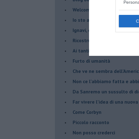
Persona
Welcome to America
​Io sto ancora con gli indiani
​Ignavi, opportunisti e codardi
Ricostruire una identità distr
Ai tanti, troppi, silenzi.
​Furto di umanità
​Che ve ne sembra dell’Ameri
Non ce l'abbiamo fatta e ab
​Da Sanremo un sussulto di di
Far vivere l’idea di una nuova
Come Corbyn
Piccolo racconto
Non posso crederci