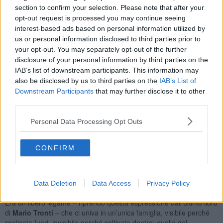
Ecco il tempo che sogno anch’io.
Cercherò, invece, di essere
section to confirm your selection. Please note that after your
nel nuovo movimento un testimone sereno, in modo da dar conto al
opt-out request is processed you may continue seeing
meglio di una intera vita politica. Sereno e giusto, perché i ricordi
interest-based ads based on personal information utilized by
sono sempre deformati. Con tutta l’onestà necessaria nel
us or personal information disclosed to third parties prior to
riconoscere che ho fatto parte di una esperienza collettiva nella
your opt-out. You may separately opt-out of the further
quale la dimensione esistenziale non è andata di pari passo con la
disclosure of your personal information by third parties on the
dimensione storica. E questo talvolta ha prodotto una tensione
IAB’s list of downstream participants. This information may
creativa, talvolta un cortocircuito.
also be disclosed by us to third parties on the
IAB’s List of
La più ipocrita è il fatto di ripensarsi, parlo come generazioni del
Downstream Participants
that may further disclose it to other
Novecento, come ex-rivoluzionari. In realtà, abbiamo molto parlato
third parties.
di rivoluzione, ma non siamo stati mai veri rivoluzionari. Per lo
meno la nostra non è mai stata una prassi della
rivoluzione
. Solo
Personal Data Processing Opt Outs
per utilizzare un’espressione che appartiene a quei tempi. Per
quanto mi riguarda, non sono mai stato un rivoluzionario. Sono
stato un militante comunista, questo sì. Perché militante? È giusto
CONFIRM
usare questa parola così desueta e antiquata? È una parola che ho
amato molto e che amo ancora, oggi che non mi serve più. Quando
la pronuncio sento ancora un’emozione che assomiglia a quando la
Data Deletion
Data Access
Privacy Policy
scoprii da ragazzo.
Era un libero legame – riprendo questa espressione dall’ultimo libro
di
Mario Tronti
– che ci univa in un’unica famiglia, visibile perché
praticata fuori, invisibile perché coltivata dentro: quella del