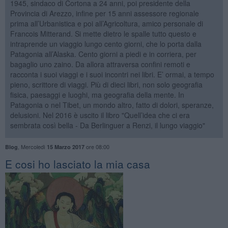
1945, sindaco di Cortona a 24 anni, poi presidente della
Provincia di Arezzo, infine per 15 anni assessore regionale
prima all’Urbanistica e poi all’Agricoltura, amico personale di
Francois Mitterand. Si mette dietro le spalle tutto questo e
intraprende un viaggio lungo cento giorni, che lo porta dalla
Patagonia all’Alaska. Cento giorni a piedi e in corriera, per
bagaglio uno zaino. Da allora attraversa confini remoti e
racconta i suoi viaggi e i suoi incontri nei libri. E’ ormai, a tempo
pieno, scrittore di viaggi. Più di dieci libri, non solo geografia
fisica, paesaggi e luoghi, ma geografia della mente. In
Patagonia o nel Tibet, un mondo altro, fatto di dolori, speranze,
delusioni. Nel 2016 è uscito il libro "Quell’idea che ci era
sembrata così bella - Da Berlinguer a Renzi, il lungo viaggio"
,
Mercoledì
ore 08:00
Blog
15 Marzo 2017
​E cosi ho lasciato la mia casa