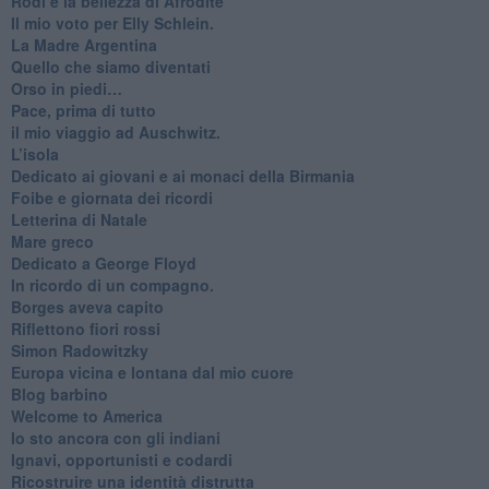
Rodi e la bellezza di Afrodite
​Il mio voto per Elly Schlein.
​La Madre Argentina
Quello che siamo diventati
Orso in piedi…
​Pace, prima di tutto
​il mio viaggio ad Auschwitz.
​L’isola
Dedicato ai giovani e ai monaci della Birmania
​Foibe e giornata dei ricordi
Letterina di Natale
Mare greco
​Dedicato a George Floyd
​In ricordo di un compagno.
Borges aveva capito
Riflettono fiori rossi
Simon Radowitzky
Europa vicina e lontana dal mio cuore
Blog barbino
Welcome to America
​Io sto ancora con gli indiani
​Ignavi, opportunisti e codardi
Ricostruire una identità distrutta