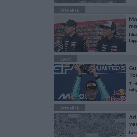
Attualità
Mo
mo
I du
l'ap
Sport
Gui
To
Tutt
sul 
Attualità
Ar
ve
La s