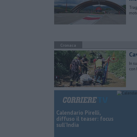
Trag
moto
Cronaca
Cav
In s
con 
Calendario Pirelli,
diffuso il teaser: focus
sull'India