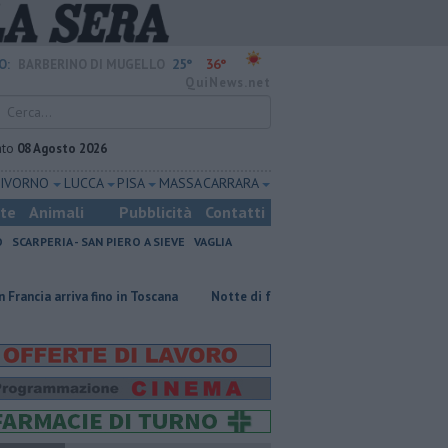
25°
36°
O:
BARBERINO DI MUGELLO
QuiNews.net
ato
08 Agosto 2026
LIVORNO
LUCCA
PISA
MASSA CARRARA
ste
Animali
Pubblicità
Contatti
O
SCARPERIA - SAN PIERO A SIEVE
VAGLIA
fino in Toscana
Notte di fuoco e il bosco brucia ancora
Incendi nei