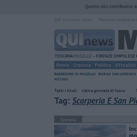
Questo sito contribuisce 
QUI
quotidiano online.
Percorso semplificat
TOSCANA
MUGELLO
FIRENZE
EMPOLESE
Home
Cronaca
Politica
Attualità
BARBERINO DI MUGELLO
BORGO SAN LORENZO
VICCHIO
cora
Incendi nei boschi, un'altra giornata di fuoco
Tutti i titoli:
​Tutte le offerte
Tag:
Scarperia E San Pi
Cronaca
In
mo