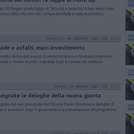
to 30 Maggio quarta tappa di "Velocità e lentezza", il tour verso Expo
osso dalla rete Anci dei Comuni del Made in Italy motoristico
MERCOLEDÌ
09 AGOSTO 2017
ORE 14:47
rade e asfalti, maxi investimento
esoretto deriva dall'avanzo di amministrazione e finanzierà interventi
buche o manto usurato, segnalati dagli 8 Comuni del territorio
SABATO
25 MARZO 2017
ORE 10:55
segnate le deleghe della nuova giunta
gnate dal neo-presidente dell'Unione Paolo Omoboni le deleghe di
aci e assessori, dopo il giuramento e la presentazione del programma
SABATO
21 GENNAIO 2017
ORE 16:15