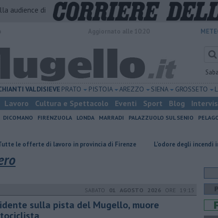
alla audience di
o
Aggiornato alle 10:20
METE
Sab
CHIANTI
VALDISIEVE
PRATO
PISTOIA
AREZZO
SIENA
GROSSETO
Lavoro
Cultura e Spettacolo
Eventi
Sport
Blog
Intervi
DICOMANO
FIRENZUOLA
LONDA
MARRADI
PALAZZUOLO SUL SENIO
PELAG
 di lavoro in provincia di Firenze
L'odore degli incendi in Francia arriva 
ero
SABATO
01 AGOSTO 2026
ORE 19:15
cidente sulla pista del Mugello, muore
tociclista