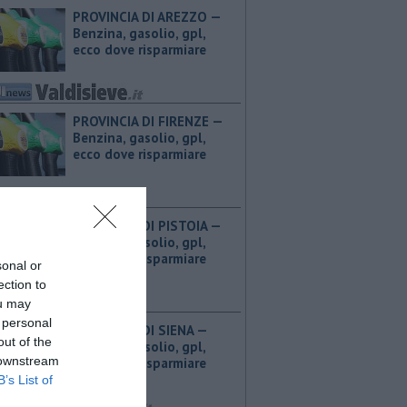
PROVINCIA DI AREZZO — ​
Benzina, gasolio, gpl,
ecco dove risparmiare
PROVINCIA DI FIRENZE — ​
Benzina, gasolio, gpl,
ecco dove risparmiare
PROVINCIA DI PISTOIA — ​
Benzina, gasolio, gpl,
ecco dove risparmiare
sonal or
ection to
ou may
 personal
PROVINCIA DI SIENA — ​
out of the
Benzina, gasolio, gpl,
 downstream
ecco dove risparmiare
B’s List of