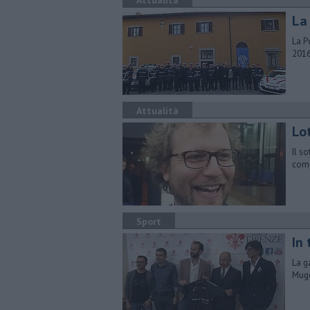
Attualità
La
La P
2016
Attualità
Lot
Il s
comp
Sport
In
La g
Muge