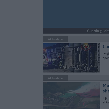
Attualità
Cam
I vi
ripo
Attualità
Mug
sho
Il pi
al G