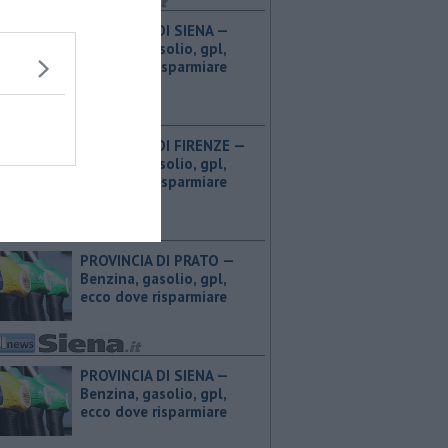
PROVINCIA DI SIENA — ​
Benzina, gasolio, gpl,
ecco dove risparmiare
PROVINCIA DI FIRENZE — ​
Benzina, gasolio, gpl,
ecco dove risparmiare
PROVINCIA DI PRATO — ​
Benzina, gasolio, gpl,
ecco dove risparmiare
PROVINCIA DI SIENA — ​
Benzina, gasolio, gpl,
ecco dove risparmiare