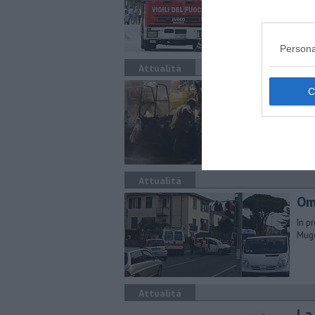
loca
Persona
Attualità
Nu
L'in
all'
Attualità
Om
In p
Muge
Attualità
La