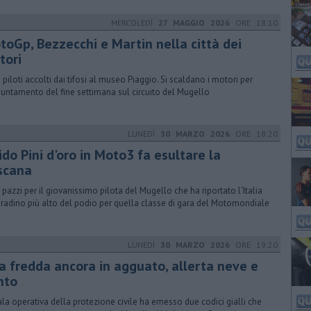
MERCOLEDÌ
27 MAGGIO 2026
ORE 18:10
toGp, Bezzecchi e Martin nella città dei
tori
e piloti accolti dai tifosi al museo Piaggio. Si scaldano i motori per
puntamento del fine settimana sul circuito del Mugello
LUNEDÌ
30 MARZO 2026
ORE 18:20
do Pini d'oro in Moto3 fa esultare la
scana
i pazzi per il giovanissimo pilota del Mugello che ha riportato l'Italia
gradino più alto del podio per quella classe di gara del Motomondiale
LUNEDÌ
30 MARZO 2026
ORE 19:20
ia fredda ancora in agguato, allerta neve e
nto
ala operativa della protezione civile ha emesso due codici gialli che