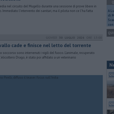
Q
edia nel circuito del Mugello durante una sessione di prove libere in
. Immediato l'intervento dei sanitari, ma il pilota non ce l'ha fatta
A L
di 
Scar
con 
QUI
GIOVEDÌ
30 LUGLIO 2026
ORE 13:00
allo cade e finisce nel letto del torrente
uo soccorso sono intervenuti i vigili del fuoco. L'animale, recuperato
l'elicottero Drago, è stato poi affidato a un veterinario
N