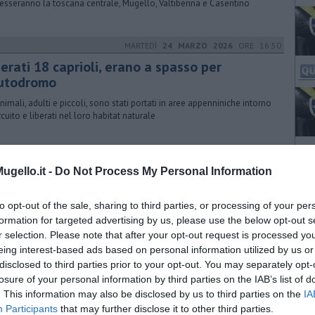
resseranno la toscana centrale, Mugello, Valtiberina e Casentino
MARTEDÌ
24 MARZO 2026
ORE 16:50
erati 18 caprioli, erano a spasso per
autodromo
animali, adulti e piccoli, sono stati portati in aree appenniniche intorno
rcuito e liberati nel loro habitat naturale
VENERDÌ
13 MARZO 2026
ORE 19:00
gello.it -
Do Not Process My Personal Information
i ammazzo tutti", panico a bordo del bus
inacciato passeggeri e conducente affermando di avere con sé una
to opt-out of the sale, sharing to third parties, or processing of your per
ola. Allarme per due aggressioni agli autisti degli autobus
formation for targeted advertising by us, please use the below opt-out s
r selection. Please note that after your opt-out request is processed y
eing interest-based ads based on personal information utilized by us or
disclosed to third parties prior to your opt-out. You may separately opt-
GIOVEDÌ
02 NOVEMBRE 2017
ORE 13:21
losure of your personal information by third parties on the IAB’s list of
cendio devasta annessi agricoli
. This information may also be disclosed by us to third parties on the
IA
Participants
that may further disclose it to other third parties.
un ferito nel rogo che ha interessato alcuni annessi agricoli in