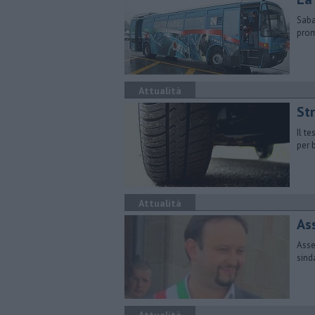
Saba
prom
Attualità
​St
Il t
per 
Attualità
As
Asse
sind