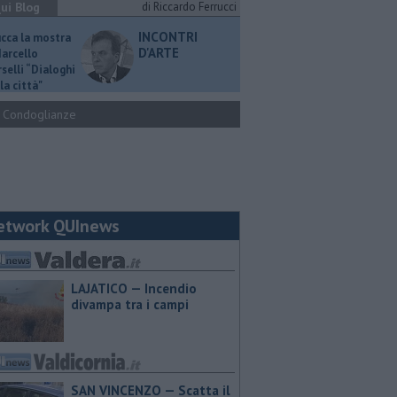
ui Blog
di Riccardo Ferrucci
INCONTRI
ucca la mostra
D'ARTE
Marcello
selli “Dialoghi
la città"
Condoglianze
etwork QUInews
LAJATICO — Incendio
divampa tra i campi
SAN VINCENZO — Scatta il