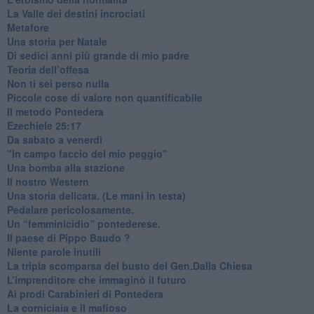
​La Valle dei destini incrociati
Metafore
​Una storia per Natale
​Di sedici anni più grande di mio padre
Teoria dell’offesa
​Non ti sei perso nulla
​Piccole cose di valore non quantificabile
​Il metodo Pontedera
​Ezechiele 25:17
Da sabato a venerdì
"In campo faccio del mio peggio"
Una bomba alla stazione
Il nostro Western
Una storia delicata. (Le mani in testa)
Pedalare pericolosamente.
Un “femminicidio” pontederese.
Il paese di Pippo Baudo ?
Niente parole inutili
La tripla scomparsa del busto del Gen.Dalla Chiesa
​L’imprenditore che immaginò il futuro
Ai prodi Carabinieri di Pontedera
​La corniciaia e il mafioso