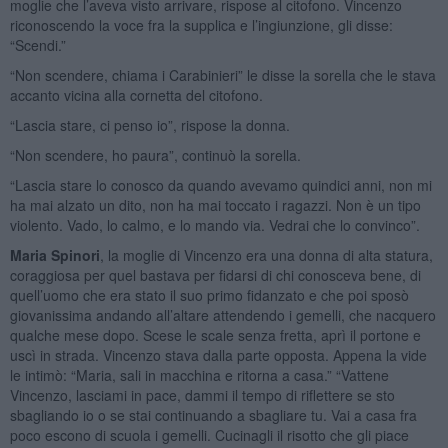
moglie che l’aveva visto arrivare, rispose al citofono. Vincenzo
riconoscendo la voce fra la supplica e l’ingiunzione, gli disse:
“Scendi.”
“Non scendere, chiama i Carabinieri” le disse la sorella che le stava
accanto vicina alla cornetta del citofono.
“Lascia stare, ci penso io”, rispose la donna.
“Non scendere, ho paura”, continuò la sorella.
“Lascia stare lo conosco da quando avevamo quindici anni, non mi
ha mai alzato un dito, non ha mai toccato i ragazzi. Non è un tipo
violento. Vado, lo calmo, e lo mando via. Vedrai che lo convinco”.
Maria Spinori
, la moglie di Vincenzo era una donna di alta statura,
coraggiosa per quel bastava per fidarsi di chi conosceva bene, di
quell’uomo che era stato il suo primo fidanzato e che poi sposò
giovanissima andando all’altare attendendo i gemelli, che nacquero
qualche mese dopo. Scese le scale senza fretta, aprì il portone e
uscì in strada. Vincenzo stava dalla parte opposta. Appena la vide
le intimò: “Maria, sali in macchina e ritorna a casa.” “Vattene
Vincenzo, lasciami in pace, dammi il tempo di riflettere se sto
sbagliando io o se stai continuando a sbagliare tu. Vai a casa fra
poco escono di scuola i gemelli. Cucinagli il risotto che gli piace