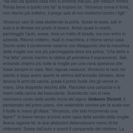
“Se esci da questa casa non ci entrerai mai più, per nessun motivo.
Pensa bene a quello che fai” la implorò lui. “Vincenzo ormai è finita,
non ritorno più indietro, ti prego solo di non mettermi contro i figli.”
Vincenzo uscì di casa sbattendo la porta. Scese le scale, salì in
auto e si diresse sul posto di lavoro. Arrivò quasi in orario,
parcheggiò l’auto, scese, fece un tratto di strada, ma non entro in
azienda. Ritornò indietro, risalì in macchina, e ritorno verso casa.
Giunto sotto il condominio osservò con disappunto che la macchina
della moglie non era più parcheggiata dove era prima. “L’ha detto e
l’ha fatto” pensò mentre la rabbia gli prendeva il sopravvento. Salì,
entrando chiamo più volte la moglie per una vana speranza che
fosse sempre in casa. Non rispose nessuno. Vincenzo si recò nel
salotto e dopo avere aperto la vetrina dell’armadio blindato, dove
teneva le armi da caccia, prese il primo fucile che gli venne in
mano. Una doppietta vecchio stile. Raccolse una cartuccia e la
inserì nella canna del basculante. Scendendo non si rese
nemmeno conto della sottile ironia del signor
Umberto Diciotti
, il
pensionato del primo piano, che vedendolo correre per le scale con
il fucile in mano gli disse: “Vincenzo, che stai rincorrendo una
lepre?” In breve tempo si trovò sotto casa della sorella della moglie.
Aveva ragione lei, le due abitazioni distanziavano meno di tre
chilometri. Scese dall’auto e suonò il campanello del citofono. La