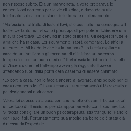
non rispose subito. Era un maratoneta, a volte preparava le
competizioni correndo per le vie cittadine, e rispondeva alle
telefonate solo a conclusione delle tornate di allenamento.
“Maresciallo, si tratta di lesioni lievi, si è costituito, ha consegnato il
fucile, pertanto non vi sono i presupposti per potere richiedere una
misura coercitiva. Lo denunci in stato di libertà. Gli sequestri tutte le
armi che ha in casa. Lei sicuramente saprà come fare. Lo affidi a
un parente. Mi ha detto che ha la mamma? Lo faccia ospitare a
casa da un familiare e gli raccomandi di iniziare un percorso
terapeutico con un buon medico.” Il Maresciallo rintracciò il fratello
di Vincenzo che nel frattempo aveva già raggiunto il paese
attendendo fuori dalla porta della caserma di essere chiamato.
“Lo porti a casa, non lo faccia andare a lavorare, anzi se può non ci
vada nemmeno lei. Gli stia accanto”, si raccomandò il Maresciallo e
poi rivolgendosi a Vincenzo:
“Allora lei adesso va a casa con suo fratello Giovanni. Lo consideri
un periodo di riflessione, prenda appuntamento con il suo medico.
Si faccia consigliare un buon psicoterapeuta, stia tranquillo. Parlo io
con i suoi figli. Fortunatamente sua moglie sta bene ed è stata già
dimessa dall’ospedale…”