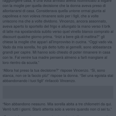
raggiungere casa, e una volta arrivato aveva ricominciato a litigare
con la moglie per quella decisione che la donna aveva preso di
allontanarsi di casa. Considerava quella unione ormai giunta al
capolinea e non voleva rimanere solo per i figli, che a volte
uniscono ma che a volte dividono. Vincenzo, ancora assonnato,
aveva aperto lo sportello del frigo e allungato la mano verso il brik
di latte ma spostandola subito verso quel vinello bianco comprato al
discount qualche giorno prima. “Inizi a bere già di mattina?” gli
chiese la moglie che apparì all’improvviso in cucina. “Oggi vado via.
Vado da mia sorella, ho già detto tutto ai gemelli, sono abbastanza
grandi per capire. Mi hanno solo chiesto di poter rimanere in casa
con te. Fai venire tua madre penserà almeno a farli mangiare al
loro rientro da scuola.”
“Allora hai preso la tua decisione?” rispose Vincenzo. “Sì, sono
stanca, non ce la faccio più!” rispose la donna. “Sei una egoista stai
abbandonando i tuoi figli” rinfacciò Vincenzo.
“Non abbandono nessuno. Mia sorella abita a tre chilometri da qui.
Verrò tutti i giorni. Starò attenta solo a venire quando non ci sei tu.”