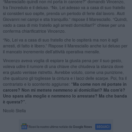
“Maresciallo quindi non mi porta in carcere?” domandò Vincenzo,
fra l’incredulo e il deluso. “No, Lei adesso va a casa di suo fratello
si consideri suo ospite, prenda un periodo di ferie dal lavoro. Aiuti
Giovanni nei campi e stia tranquillo.” rispose il Maresciallo. “Quindi,
vado a casa di mio fratello agli arresti domiciliari?” chiese per una
conferma chiarificatrice Vincenzo.
“No, Lei va a casa di suo fratello che lo ospiterà ma non è agli
arresti, di fatto è libero.” Rispose il Maresciallo anche lui deluso per
il mancato incremento dell’attività operativa mensile.
Vincenzo aveva voglia di espiare la giusta pena per il suo gesto,
voleva udire il rumore di una chiave che chiudeva la stanza dove
era giusto venisse ristretto. Avrebbe voluto, come una punizione,
che qualcuno gli togliesse la cintura e i lacci delle scarpe. Poi, fra il
contrariato e lo scontento aggiunse:
“Ma come non mi portate in
carcere? Non mi mettete nemmeno ai domiciliari? Ma com’è?
Uno spara alla moglie e nemmeno lo arrestate? Ma che banda
è questa?”
.
Nicolò Stella