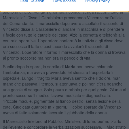
dell’alloggio di servizio, chiamò il Maresciallo. “Scenda c’è un tizio
Data Deletion
Data Access
Privacy Policy
che dice di avere sparato alla moglie.” Il maresciallo si precipitò
subito in ufficio. “Venga signor Malinconico, venga racconti tutto al
Maresciallo”. Disse il Carabiniere precedendo Vincenzo nell’ufficio
del Comandante. Il maresciallo dopo avere ascoltato il racconto di
Vincenzo disse al Carabiniere di andare in macchina e di prendere
il fucile con tutte le cautele del caso. Alzò la cornetta e telefonò alla
centrale operativa. L’operatore confermò la notizia e gli disse dove
era successo il fatto e così facendo avvalorò il racconto di
Vincenzo. L’operatore informò il maresciallo che la donna si trovava
al pronto soccorso ma non era in pericolo di vita.
Subito dopo lo sparo, la sorella di
Maria
non aveva chiamato
l’ambulanza, ma aveva provveduto lei stessa a trasportarla in
ospedale. Lungo il tragitto Maria aveva sentito che il dolore, man
mano che passava il tempo, si attenuava e poi non c’era neanche
una goccia di sangue. Solo paura e rabbia per quel gesto. Giunta al
pronto soccorso il medico l’aveva medicata e diagnosticata:
“Piccole macule, pigmentate al fianco destro, senza lesione della
cute. Giudicata guaribile in 7 giorni.” Il colpo sparato da Vincenzo
aveva di fatto solamente lacerato il giubbotto della donna.
Il Maresciallo telefonò al Pubblico Ministero di turno per notiziarlo
dell’evento e concordare le verbalizzazioni successive. Il Magistrato