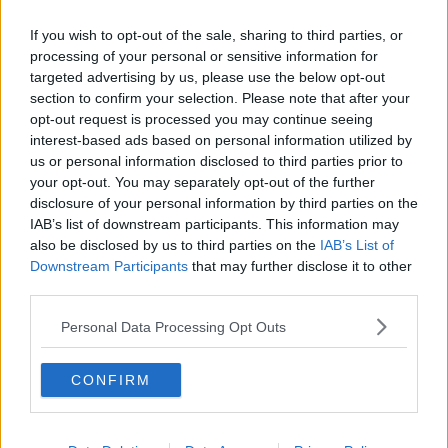
spiegargli e chiedergli scusa. Lungo il tragitto cambiò idea e decise
If you wish to opt-out of the sale, sharing to third parties, or
di andare a trovare l’anziana madre che ultimamente aveva
processing of your personal or sensitive information for
trascurato: sicuramente avrebbe avuto un rimprovero da fargli ma
anche una parola di conforto. Infine si fermò davanti alla Caserma
targeted advertising by us, please use the below opt-out
dei Carabinieri. Suonò a lungo alla porta della Caserma. “Questi
section to confirm your selection. Please note that after your
non ci sono mai” pensò, prendendo in contemporanea il cellulare
opt-out request is processed you may continue seeing
per comporre il 112 e spiegare la sua intenzione di costituirsi.
interest-based ads based on personal information utilized by
Aveva sparato alla moglie. Voleva essere arrestato così com’era
us or personal information disclosed to third parties prior to
giusto che fosse. La porta della caserma si aprì all’improvviso e
your opt-out. You may separately opt-out of the further
apparve un ragazzo, un giovane Carabinieri di leva, forse aveva
disclosure of your personal information by third parties on the
potuto avere vent’anni, qualcuno in più dei sui figli. Accennò con il
IAB’s list of downstream participants. This information may
viso per conoscere il motivo della sua visita. “Sì mi dica?” domandò
also be disclosed by us to third parties on the
IAB’s List of
il Carabiniere. “Ho sparato a mia moglie, sono venuto per essere
Downstream Participants
that may further disclose it to other
arrestato. In macchina c’è il fucile” rispose Vincenzo.
third parties.
“Ecco ci voleva pure questo stamattina” pensò il Carabiniere
Personal Data Processing Opt Outs
prevedendo il rinvio, a data da destinarsi, del suo permesso
settimanale.
“Entri e si sieda qui.” disse il Carabiniere indicandogli una poltrona
CONFIRM
in similpelle, color mosto rancido.
Il Carabiniere si allontanò e dalle trombe delle scale interne