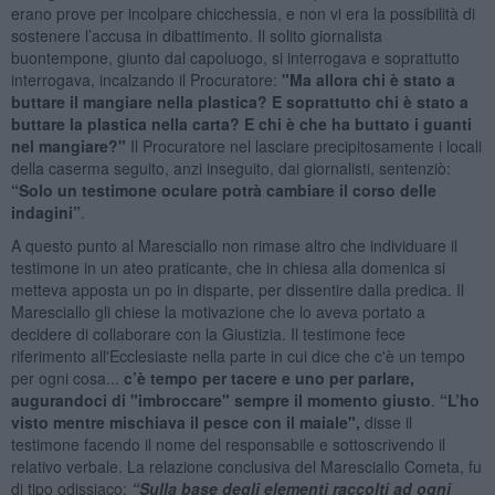
erano prove per incolpare chicchessia, e non vi era la possibilità di
sostenere l’accusa in dibattimento. Il solito giornalista
buontempone, giunto dal capoluogo, si interrogava e soprattutto
interrogava, incalzando il Procuratore:
"Ma allora chi è stato a
buttare il mangiare nella plastica? E soprattutto chi è stato a
buttare la plastica nella carta? E chi è che ha buttato i guanti
nel mangiare?"
Il Procuratore nel lasciare precipitosamente i locali
della caserma seguito, anzi inseguito, dai giornalisti, sentenziò:
“Solo un testimone oculare potrà cambiare il corso delle
indagini”
.
A questo punto al Maresciallo non rimase altro che individuare il
testimone in un ateo praticante, che in chiesa alla domenica si
metteva apposta un po in disparte, per dissentire dalla predica. Il
Maresciallo gli chiese la motivazione che lo aveva portato a
decidere di collaborare con la Giustizia. Il testimone fece
riferimento all'Ecclesiaste nella parte in cui dice che c'è un tempo
per ogni cosa...
c’è tempo per tacere e uno per parlare,
augurandoci di "imbroccare" sempre il momento giusto
.
“L’ho
visto mentre mischiava il pesce con il maiale",
disse il
testimone facendo il nome del responsabile e sottoscrivendo il
relativo verbale. La relazione conclusiva del Maresciallo Cometa, fu
di tipo odissiaco:
“Sulla base degli elementi raccolti ad ogni