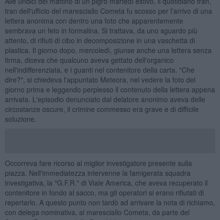
Alle undici del mattino di un pigro martedì estivo, il quotidiano tran,
tran dell'ufficio del maresciallo Cometa fu scosso per l’arrivo di una
lettera anonima con dentro una foto che apparentemente
sembrava un feto in formalina. Si trattava, da uno sguardo più
attento, di rifiuti di cibo in decomposizione in una vaschetta di
plastica. Il giorno dopo, mercoledì, giunse anche una lettera senza
firma, diceva che qualcuno aveva gettato dell'organico
nell'indifferenziata, e i guanti nel contenitore della carta. "Che
dire?", si chiedeva l'appuntato Meteora, nel vedere la foto del
giorno prima e leggendo perplesso il contenuto della lettera appena
arrivata. L'episodio denunciato dal delatore anonimo aveva delle
circostanze oscure, il crimine commesso era grave e di difficile
soluzione.
Occorreva fare ricorso al miglior investigatore presente sulla
piazza. Nell'immediatezza intervenne la famigerata squadra
investigativa, la "G.F.R." di Viale America, che aveva recuperato il
contenitore in fondo al sacco, ma gli operatori si erano rifiutati di
repertarlo. A questo punto non tardò ad arrivare la nota di richiamo,
con delega nominativa, al maresciallo Cometa, da parte del