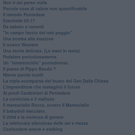
​Non ti sei perso nulla
​Piccole cose di valore non quantificabile
​Il metodo Pontedera
​Ezechiele 25:17
Da sabato a venerdì
"In campo faccio del mio peggio"
Una bomba alla stazione
Il nostro Western
Una storia delicata. (Le mani in testa)
Pedalare pericolosamente.
Un “femminicidio” pontederese.
Il paese di Pippo Baudo ?
Niente parole inutili
La tripla scomparsa del busto del Gen.Dalla Chiesa
​L’imprenditore che immaginò il futuro
Ai prodi Carabinieri di Pontedera
​La corniciaia e il mafioso
Il maresciallo Rocca, ovvero Il Maresciallo
​Il babydoll maculato.
​Il 2008 e la violenza di genere
La telefonata silenziosa delle sei e mezza
​Confondere amore e stalking