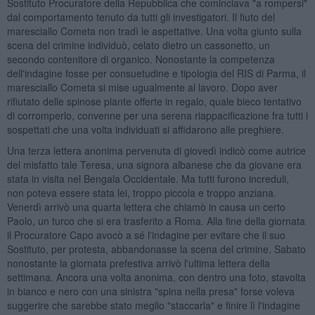
Sostituto Procuratore della Repubblica che cominciava "a rompersi"
dal comportamento tenuto da tutti gli investigatori. Il fiuto del
maresciallo Cometa non tradì le aspettative. Una volta giunto sulla
scena del crimine individuò, celato dietro un cassonetto, un
secondo contenitore di organico. Nonostante la competenza
dell'indagine fosse per consuetudine e tipologia del RIS di Parma, il
maresciallo Cometa si mise ugualmente al lavoro. Dopo aver
rifiutato delle spinose piante offerte in regalo, quale bieco tentativo
di corromperlo, convenne per una serena riappacificazione fra tutti i
sospettati che una volta individuati si affidarono alle preghiere.
Una terza lettera anonima pervenuta di giovedì indicò come autrice
del misfatto tale Teresa, una signora albanese che da giovane era
stata in visita nel Bengala Occidentale. Ma tutti furono increduli,
non poteva essere stata lei, troppo piccola e troppo anziana.
Venerdì arrivò una quarta lettera che chiamò in causa un certo
Paolo, un turco che si era trasferito a Roma. Alla fine della giornata
il Procuratore Capo avocò a sé l'indagine per evitare che il suo
Sostituto, per protesta, abbandonasse la scena del crimine. Sabato
nonostante la giornata prefestiva arrivò l'ultima lettera della
settimana. Ancora una volta anonima, con dentro una foto, stavolta
in bianco e nero con una sinistra "spina nella presa" forse voleva
suggerire che sarebbe stato meglio "staccarla" e finire lì l'indagine