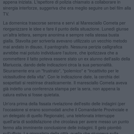
appena iniziata. L'ispettore di polizia chiamato a collaborare in
sinergia interforze, suggeriva che era meglio seguire un bel film alla
TV.
La domenica trascorse serena e servì al Maresciallo Cometa per
riorganizzare le idee e fare il punto della situazione. Lunedì giunse
un’altra lettera, sempre anonima e sempre nella stessa busta
gialla. Stavolta per scriverla avevano utilizzato un vecchio metodo
mai andato in disuso, il pantografo. Nessuna perizia calligrafica
avrebbe mai potuto individuare l'autore, che ipotizzava che a
commettere il fatto poteva essere stato un ex alunno dell'asilo della
Mariuccia, dando delle indicazioni circa la sua personalità.
Sicuramente era un "frustrato", "polemico" e "incattivito per le
vicissitudine della vita". Con le indicazione date, la cerchia dei
sospettati si restrinse drasticamente. Il maresciallo Cometa aveva
già indetto una conferenza stampa per la sera, non appena la
calura estiva si fosse quietata.
Un'ora prima della fissata rivelazione dell'esito delle indagini (per
l'occasione si erano scomodati anche il Comandante Provinciale e
un delegato di quello Regionale), una telefonata interruppe
quell'aria di soddisfazione che circolava per avere messo un punto
fermo alla imminente conclusione delle indagini. Il gelo piombò
sull'ufficio. La giornalista della città, quella che giungeva sulla