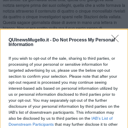
notizia sempre prima dei suoi colleghi, quella che a volte formava la
notizia attraverso il contenuto di quattro o cinque monosillabi rivelati
da quattro o cinque investigatori sparsi nelle Stazioni della vallata.
Questa sagace giornalista disse di avere in mano una lettera in
bianco. Non vi era scritto nulla ma il suo sesto senso di
investigatrice prestata alla cronaca locale di un quotidiano, le
faceva presupporre che si trattasse dell'ennesima lettera
QUInewsMugello.it -
Do Not Process My Personal
Information
dell'autore ignoto che stavolta l'aveva inviata alla sua redazione. I
presenti, compreso il Comandante Provinciale suggerirono di non
dare peso alla telefonata e non tenere conto della supposizione
If you wish to opt-out of the sale, sharing to third parties, or
della giornalista che agiva, a loro dire, solo per un tornaconto
processing of your personal or sensitive information for
personale e di procedere con l’incontro con la stampa. Il
targeted advertising by us, please use the below opt-out
Maresciallo Cometa ricordò ai presenti le parole di Calogero Di
section to confirm your selection. Please note that after your
Bella: “il confidente non rivela, suggerisce, mette la notizia buona in
opt-out request is processed you may continue seeing
mezzo a tante bugie perché non si fida neanche dei Carabinieri”.
interest-based ads based on personal information utilized by
La giornalista, che tutti chiamavano per nome, e solo il maresciallo
us or personal information disclosed to third parties prior to
Cometa si ostinava chiamarla con un “Lei” istituzionale, giunse in
your opt-out. You may separately opt-out of the further
caserma con la busta gialla in mano. Ci volle poco per compararla,
disclosure of your personal information by third parties on the
e osservare che la busta proveniva dallo stesso lotto di produzione
IAB’s list of downstream participants. This information may
delle precedenti. Il foglio invece era bianco con delle venature
also be disclosed by us to third parties on the
IAB’s List of
giallognole. Il pezzo di carta passò fra le mani dei presenti, quasi a
Downstream Participants
that may further disclose it to other
cancellare le impronte qualora ce ne fossero state. Il Comandante