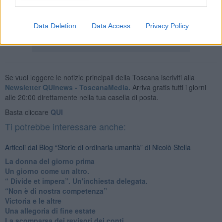
Nicolò Stella
Data Deletion
Data Access
Privacy Policy
Se vuoi leggere le notizie principali della Toscana iscriviti alla
Newsletter QUInews - ToscanaMedia.
Arriva gratis tutti i giorni
alle 20:00 direttamente nella tua casella di posta.
Basta cliccare
QUI
Ti potrebbe interessare anche:
Articoli dal Blog “Storie di ordinaria umanità” di Nicolò Stella
​La donna del giorno prima
​Un giorno come un altro.
​“ Divide et impera”. Un'inchiesta delegata.
“Non è di nostra competenza”
​Victoria e le altre
Una allegoria di fine estate
La scomparsa dei revisori dei conti