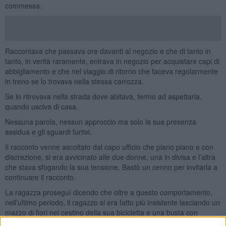
commessa.
Raccontava che passava ore davanti al negozio e che di tanto in
tanto, in verità raramente, entrava in negozio per acquistare capi di
abbigliamento e che nel viaggio di ritorno che faceva regolarmente
in treno se lo trovava nella stessa carrozza.
Se lo ritrovava nella strada dove abitava, fermo ad aspettarla,
quando usciva di casa.
Nessuna parola, nessun approccio ma solo la sua presenza
assidua e gli sguardi furtivi.
Il racconto venne ascoltato dal capo ufficio che piano piano e con
discrezione, si era avvicinato alle due donne, una in divisa e l’altra
che stava sfogando la sua tensione. Bastò un cenno per invitarla a
continuare il racconto.
La ragazza proseguì dicendo che oltre a questo comportamento,
nell’ultimo periodo, il ragazzo si era fatto più insistente lasciando un
mazzo di fiori nel cestino della sua bicicletta e una busta con
ottanta euro e un bigliettino di auguri di buon compleanno
: ”non