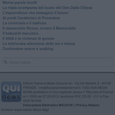
Niente parole inutili
La tripla scomparsa del busto del Gen.Dalla Chiesa
​L’imprenditore che immaginò il futuro
Ai prodi Carabinieri di Pontedera
​La corniciaia e il mafioso
Il maresciallo Rocca, ovvero Il Maresciallo
​Il babydoll maculato.
​Il 2008 e la violenza di genere
La telefonata silenziosa delle sei e mezza
​Confondere amore e stalking
Editore Toscana Media Channel srl - Via Dei Martelli, 8 - 50129
FIRENZE - info@toscanamediachannel.it. TOSCANA MEDIA
NEWS quotidiano on line registrato presso il Tribunale di Firenze
al n. 5935 del 27.09.2013. Iscrizione ROC 22105 - C.F. e P.Iva
0620787048
Fatturazione Elettronica M5UXCR1 |
Privacy Nielsen
Direttore responsabile Marco Migli