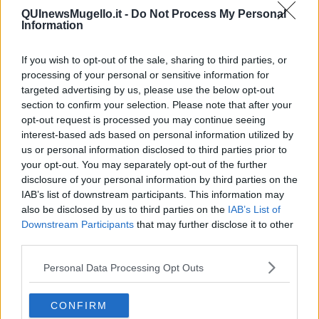
so il giorno del tuo compleanno, ti faccio i migliori auguri e ti
QUInewsMugello.it -
Do Not Process My Personal
invito a comprarti quello che più desideri”.
Information
Finendo il racconto la ragazza tirò fuori dalla borsa il biglietto e i
soldi consegnandoli alla marescialla che nel frattempo prendeva
If you wish to opt-out of the sale, sharing to third parties, or
appunti. Il capufficio che fino a quel momento se ne stava seduto
processing of your personal or sensitive information for
sornione e un po’ defilato si scusò per la frase che stava per dire
targeted advertising by us, please use the below opt-out
poi disse:
“…signorina non so le sue intenzioni ma per quello
section to confirm your selection. Please note that after your
che può apparire chiaro un ragazzo del genere non si
opt-out request is processed you may continue seeing
denuncia, si sposa.”
interest-based ads based on personal information utilized by
us or personal information disclosed to third parties prior to
I carabinieri fecero delle indagini e individuarono il ragazzo.
your opt-out. You may separately opt-out of the further
Gli parlarono cercando di capire, senza offenderlo, le motivazioni
disclosure of your personal information by third parties on the
del suo comportamento. Compresero che si trovano davanti a un
IAB’s list of downstream participants. This information may
giovane lavoratore portuale anche fisicamente prestante e di
also be disclosed by us to third parties on the
IAB’s List of
bell’aspetto, ma con un romanticismo arcaico.
Downstream Participants
that may further disclose it to other
Il capoufficio, che aveva seguito il caso in modo discreto, si rivolse
third parties.
al ragazzo dicendogli:
“scusa ma perché non chiedi alla ragazza
il permesso di parlargli dichiarandogli che sei interessato a
Personal Data Processing Opt Outs
conoscerla invitandola a cena conoscervi meglio?”.
Il ragazzo deluso rispose:
“maresciallo lei così vuole togliere la
CONFIRM
poesia al mio amore”.