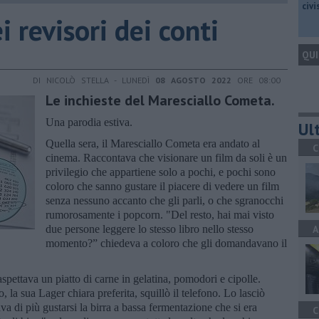
civ
 revisori dei conti
QUI
DI NICOLÒ STELLA - LUNEDÌ
08 AGOSTO 2022
ORE 08:00
Le inchieste del Maresciallo Cometa.
Una parodia estiva.
Ult
Quella sera, il Maresciallo Cometa era andato al
C
cinema. Raccontava che visionare un film da soli è un
privilegio che appartiene solo a pochi, e pochi sono
coloro che sanno gustare il piacere di vedere un film
senza nessuno accanto che gli parli, o che sgranocchi
rumorosamente i popcorn. "Del resto, hai mai visto
due persone leggere lo stesso libro nello stesso
A
momento?” chiedeva a coloro che gli domandavano il
aspettava un piatto di carne in gelatina, pomodori e cipolle.
o, la sua Lager chiara preferita, squillò il telefono. Lo lasciò
va di più gustarsi la birra a bassa fermentazione che si era
C