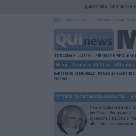
Questo sito contribuisce 
QUI
quotidiano online.
Percorso semplificat
TOSCANA
MUGELLO
FIRENZE
EMPOLESE
Home
Cronaca
Politica
Attualità
BARBERINO DI MUGELLO
BORGO SAN LORENZO
VICCHIO
STORIE DI ORDINARIA UMANITÀ — il B
Nato in Sicilia si è trasfer
per 27 anni. Per sei anni h
la sezione distaccata di Pon
alla lettura dei libri che n