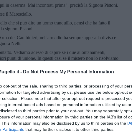
qui in caserma. Mai incontrati prima", precisò la Signora Pistoni.
se il Maresciallo.
ello che si può dire un uomo tranquillo, pensi che ha fatto il
la signora Pistoni.
'Arma dei Carabinieri, nell'armadio ha sempre appesa la divisa e
ignora Nelli.
ntatto. Vediamo adesso di capire se i due allontanamenti,
iori punti di unione. In questi casi se il mistero non lo risolviamo
lli”, precisò il Maresciallo.
gello.it -
Do Not Process My Personal Information
aresciallo non le so spiegare il perché di tutto questo. Mi torna
ra uscito, ma aveva lasciato il telefono in casa. Squillò e io
oce gutturale e accento meridionale lasciò, un messaggio per mio
to opt-out of the sale, sharing to third parties, or processing of your per
domani sera in associazione abbiamo una riunione del consiglio ,
formation for targeted advertising by us, please use the below opt-out s
bbiamo deciso che lui farà parte di quel collegio", subito dopo
r selection. Please note that after your opt-out request is processed y
no che gli chiedessi il nome. Al rientro mio marito mi rispose
eing interest-based ads based on personal information utilized by us or
 "Spero di essere all'altezza". Maresciallo da quella sera mio
disclosed to third parties prior to your opt-out. You may separately opt-
 e irascibile. Gli chiesi se aveva qualche problema sul lavoro. Mi
losure of your personal information by third parties on the IAB’s list of
ornano". Immediatamente intervenne la Signora Nelli.
. This information may also be disclosed by us to third parties on the
IA
ra stato nominato contabile, o forse colui che doveva verificare
Participants
that may further disclose it to other third parties.