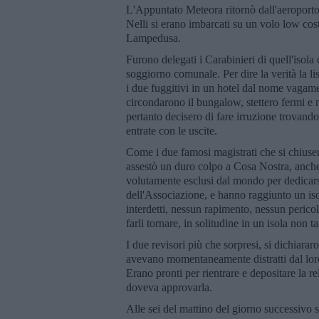
L'Appuntato Meteora ritornò dall'aeroporto 
Nelli si erano imbarcati su un volo low co
Lampedusa.
Furono delegati i Carabinieri di quell'isola
soggiorno comunale. Per dire la verità la lis
i due fuggitivi in un hotel dal nome vagame
circondarono il bungalow, stettero fermi e m
pertanto decisero di fare irruzione trovandol
entrate con le uscite.
Come i due famosi magistrati che si chiusero
assestò un duro colpo a Cosa Nostra, anche P
volutamente esclusi dal mondo per dedicarsi
dell'Associazione, e hanno raggiunto un isol
interdetti, nessun rapimento, nessun pericol
farli tornare, in solitudine in un isola non ta
I due revisori più che sorpresi, si dichiarar
avevano momentaneamente distratti dal lor
Erano pronti per rientrare e depositare la r
doveva approvarla.
Alle sei del mattino del giorno successivo sq