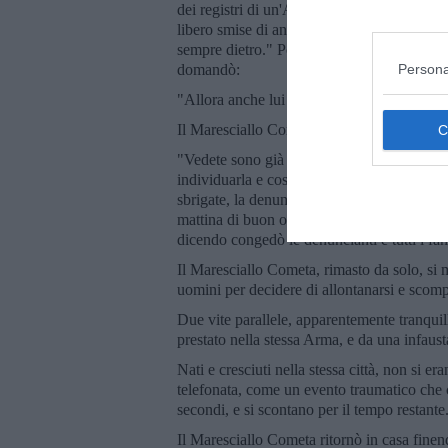
dei registri di un'Associazione senza fini
libero smise di andare in bicicletta, e rima
sempre dietro." Poi, esclamando con stupor
Persona
domandò:
"Allora anche lui era un revisore dei conti?
Il Maresciallo Cometa tagliò il discorso c
"Vedete sono già due punti di contatto. Mo
individuarla e così poi sarà più facile intui
sbrigate, la denuncia è stata spedita, le ri
mattina di buon ora verranno due cinofili p
dicendo congedò le denuncianti e tutti i fami
Il Maresciallo Cometa, rimasto da solo, si m
uomini per decidere di allontanarsi e scompa
Due vite parallele, apparentemente tranquill
prestato nella stessa Arma, e da una infaus
Nati e cresciuti nella stessa città, non si e
telefonata, come un evento traumatico che c
secondi, e si scontano per il tempo restante
Il Maresciallo Cometa ritornò in casa finend