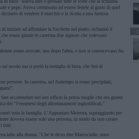
a di birra" soleva dire o pensare tutte le volte che la schiuma
r sale e pepe. Aveva continuato ad essere fedele al gusto di quel
 decisero di vendere il marchio e la ricetta a una famosa
di iniziare ad affondare la forchetta nel piatto, richiamò il
C
mò che erano giunte in caserma due signore che volevano
i.
 donne erano arrivate, una dopo l'altra, e non si conoscevano fra
sul tavolo ma si portò la bottiglia di birra, che finì di
se persone. In caserma, nel frattempo si erano precipitati,
mparsi".
 fare accomodare nel suo ufficio la prima moglie che era giunta
tica dei "Fenomeni degli allontanamenti ingiustificati."
lonnò tutta la famiglia. L’Appuntato Meteora, sopraggiunto per
ntrare doveva essere solo una persona, in modo da non creare
 fatti.
esciallo alla donna. "Che le devo dire Maresciallo, sono