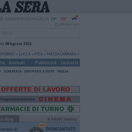
24°
35°
O:
BARBERINO DI MUGELLO
QuiNews.net
ato
08 Agosto 2026
LIVORNO
LUCCA
PISA
MASSA CARRARA
ste
Animali
Pubblicità
Contatti
O
SCARPERIA - SAN PIERO A SIEVE
VAGLIA
ui Blog
di Adolfo Santoro
DISINCANTATO
esempio di