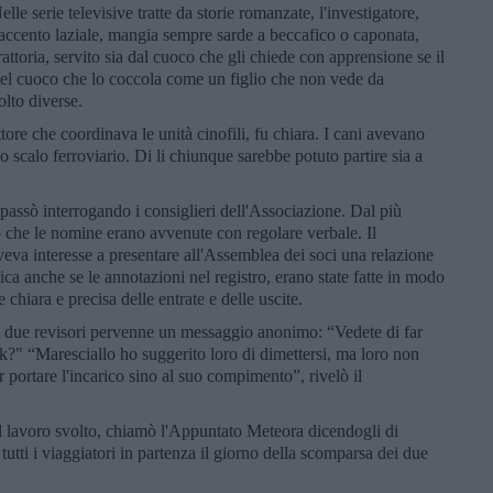
e serie televisive tratte da storie romanzate, l'investigatore,
n accento laziale, mangia sempre sarde a beccafico o caponata,
ttoria, servito sia dal cuoco che gli chiede con apprensione se il
 del cuoco che lo coccola come un figlio che non vede da
olto diverse.
ore che coordinava le unità cinofili, fu chiara. I cani avevano
o scalo ferroviario. Di li chiunque sarebbe potuto partire sia a
 passò interrogando i consiglieri dell'Associazione. Dal più
 che le nomine erano avvenute con regolare verbale. Il
veva interesse a presentare all'Assemblea dei soci una relazione
atica anche se le annotazioni nel registro, erano state fatte in modo
 chiara e precisa delle entrate e delle uscite.
ai due revisori pervenne un messaggio anonimo: “Vedete di far
ok?" “Maresciallo ho suggerito loro di dimettersi, ma loro non
r portare l'incarico sino al suo compimento”, rivelò il
l lavoro svolto, chiamò l'Appuntato Meteora dicendogli di
i tutti i viaggiatori in partenza il giorno della scomparsa dei due