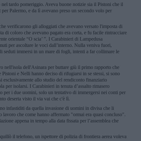
nel tardo pomeriggio. Aveva buone notizie sia il Pistoni che il
st per Palermo, e da lì avevano preso un secondo volo per
 che verificarono gli alloggiati che avevano versato l'imposta di
ta di coloro che avevano pagato era corta, e fu facile rintracciare
nte orientale “O scia’ ”. I Carabinieri di Lampedusa
uti per ascoltare le voci dall’interno. Nulla veniva fuori,
i seduti immersi in un mare di fogli, intenti a far collimare le
 nell'isola dell'Asinara per buttare giù il primo rapporto che
istoni e Nelli hanno deciso di rifugiarsi in se stessi, si sono
 esclusivamente allo studio del rendiconto finanziario
a per isolarsi. I Carabinieri in tenuta d’assalto rimasero
o per i due uomini, solo un tentativo di immergersi nei conti per
nto deserta visto il via vai che c'è lì.
ono infastiditi da quella invasione di uomini in divisa che li
o lavoro che come hanno affermato "ormai era quasi concluso".
elazione appena in tempo alla data fissata per l’assemblea che
uillò il telefono, un ispettore di polizia di frontiera aerea voleva