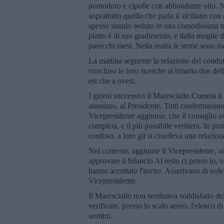
pomodoro e cipolle con abbondante olio. Nell
soprattutto quello che parla il siciliano co
spesso stando seduto in una comodissima tra
piatto è di suo gradimento, e dalla moglie
parecchi mesi. Nella realtà le storie sono m
La mattina seguente la relazione del condutt
concluso le loro ricerche al binario due dell
est che a ovest.
I giorni successivi il Maresciallo Cometa li
anonimo, al Presidente. Tutti confermarono
Vicepresidente aggiunse, che il consiglio a
completa, e il più possibile veritiera. In pr
confuso, a loro gli si chiedeva una relazione
Nel contesto, aggiunse il Vicepresidente, 
approvare il bilancio Al resto ci penso io, 
hanno accettato l'invito. Asserivano di vole
Vicepresidente.
Il Maresciallo non sembrava soddisfatto de
verificare, presso lo scalo aereo, l'elenco d
uomini.