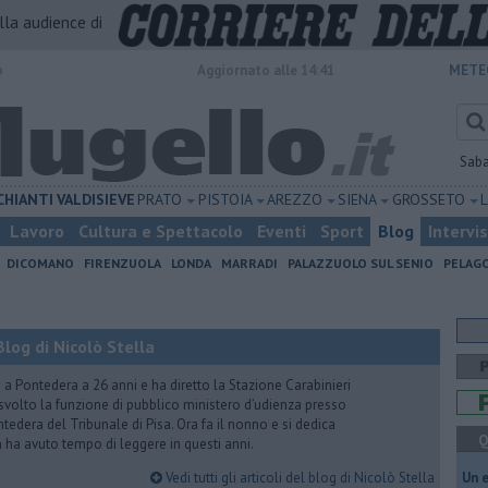
alla audience di
o
Aggiornato alle 14:41
METE
Sab
CHIANTI
VALDISIEVE
PRATO
PISTOIA
AREZZO
SIENA
GROSSETO
Lavoro
Cultura e Spettacolo
Eventi
Sport
Blog
Intervi
DICOMANO
FIRENZUOLA
LONDA
MARRADI
PALAZZUOLO SUL SENIO
PELAG
log di Nicolò Stella
ito a Pontedera a 26 anni e ha diretto la Stazione Carabinieri
a svolto la funzione di pubblico ministero d’udienza presso
tedera del Tribunale di Pisa. Ora fa il nonno e si dedica
Q
on ha avuto tempo di leggere in questi anni.
Vedi tutti gli articoli del blog di Nicolò Stella
​Un 