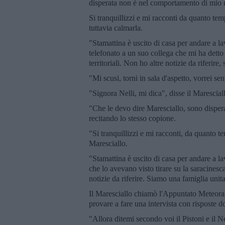
disperata non è nel comportamento di mio 
Si tranquillizzi e mi racconti da quanto tem
tuttavia calmarla.
"Stamattina è uscito di casa per andare a la
telefonato a un suo collega che mi ha detto
territoriali. Non ho altre notizie da riferi
"Mi scusi, torni in sala d'aspetto, vorrei sent
"Signora Nelli, mi dica", disse il Marescial
"Che le devo dire Maresciallo, sono disper
recitando lo stesso copione.
"Si tranquillizzi e mi racconti, da quanto te
Maresciallo.
"Stamattina è uscito di casa per andare a la
che lo avevano visto tirare su la saracines
notizie da riferire. Siamo una famiglia un
Il Maresciallo chiamò l'Appuntato Meteora
provare a fare una intervista con risposte d
"Allora ditemi secondo voi il Pistoni e il