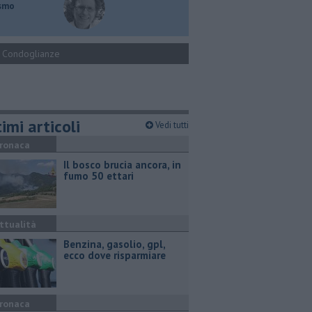
ismo
Condoglianze
imi articoli
Vedi tutti
ronaca
Il bosco brucia ancora, in
fumo 50 ettari
ttualità
​Benzina, gasolio, gpl,
ecco dove risparmiare
ronaca