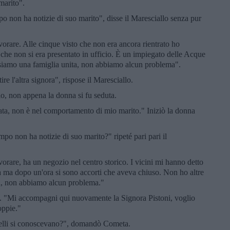
marito".
po non ha notizie di suo marito", disse il Maresciallo senza pur
vorare. Alle cinque visto che non era ancora rientrato ho
 che non si era presentato in ufficio. È un impiegato delle Acque
re, siamo una famiglia unita, non abbiamo alcun problema".
ire l'altra signora", rispose il Maresciallo.
lo, non appena la donna si fu seduta.
ata, non è nel comportamento di mio marito." Iniziò la donna
mpo non ha notizie di suo marito?" ripeté pari pari il
vorare, ha un negozio nel centro storico. I vicini mi hanno detto
ca ma dopo un'ora si sono accorti che aveva chiuso. Non ho altre
ita, non abbiamo alcun problema."
. "Mi accompagni qui nuovamente la Signora Pistoni, voglio
oppie."
 Nelli si conoscevano?", domandò Cometa.