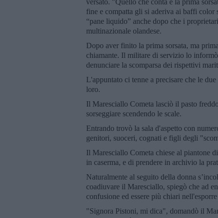
versato. "Quello che conta è la prima sorsat
fine e compatta gli si aderiva ai baffi colo
“pane liquido” anche dopo che i proprietari
multinazionale olandese.
Dopo aver finito la prima sorsata, ma prima 
chiamante. Il militare di servizio lo infor
denunciare la scomparsa dei rispettivi marit
L'appuntato ci tenne a precisare che le due
loro.
Il Maresciallo Cometa lasciò il pasto freddo 
sorseggiare scendendo le scale.
Entrando trovò la sala d'aspetto con numero
genitori, suoceri, cognati e figli degli "sco
Il Maresciallo Cometa chiese al piantone di
in caserma, e di prendere in archivio la pra
Naturalmente al seguito della donna s’inco
coadiuvare il Maresciallo, spiegò che ad e
confusione ed essere più chiari nell'esporre i
"Signora Pistoni, mi dica", domandò il Mar