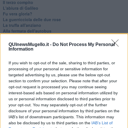
Il terzo compito
L'abiura di Galileo
Fu vera gloria?
La guerricciola delle due rose
La truffa all'anziano
Alla fermata dell'autobus
La repressione sessuale per sentito dire
Diseducazione televisiva e inerzia della politica
QUInewsMugello.it -
Do Not Process My Personal
Foto storica
Information
Esequie solenni
Nostalgia del sangue blu
If you wish to opt-out of the sale, sharing to third parties, or
Teste calde
processing of your personal or sensitive information for
Non avere e non essere
targeted advertising by us, please use the below opt-out
Armiamoci e... avviatevi
section to confirm your selection. Please note that after your
Da Capodanno a Carnevale
opt-out request is processed you may continue seeing
Schizzi di fango
interest-based ads based on personal information utilized by
Sor-riso amaro
us or personal information disclosed to third parties prior to
Fine anno al ristorante
La festa di Capodanno
your opt-out. You may separately opt-out of the further
Natale 2024
disclosure of your personal information by third parties on the
Re e regnanti
IAB’s list of downstream participants. This information may
A noi interessa il dito non la luna
also be disclosed by us to third parties on the
IAB’s List of
Come rubare allo stato e vivere felici