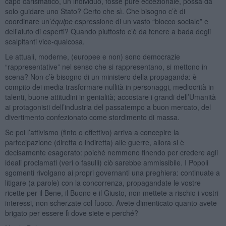
capo carismatico, un individuo, fosse pure eccezionale, possa da
solo guidare uno Stato? Certo che sì. Che bisogno c’è di
coordinare un’
équipe
espressione di un vasto “blocco sociale” e
dell’aiuto di esperti? Quando piuttosto c’è da tenere a bada degli
scalpitanti vice-qualcosa.
Le attuali, moderne, (europee e non) sono democrazie
“rappresentative” nel senso che si rappresentano, si mettono in
scena? Non c’è bisogno di un ministero della propaganda: è
compito dei media trasformare nullità in personaggi, mediocrità in
talenti, buone attitudini in genialità; accostare i grandi dell’Umanità
ai protagonisti dell’industria del passatempo a buon mercato, del
divertimento confezionato come stordimento di massa.
Se poi l’attivismo (finto o effettivo) arriva a concepire la
partecipazione (diretta o indiretta) alle guerre, allora si è
decisamente esagerato: poiché nemmeno finendo per credere agli
ideali proclamati (veri o fasulli) ciò sarebbe ammissibile. I Popoli
sgomenti rivolgano ai propri governanti una preghiera: continuate a
litigare (a parole) con la concorrenza, propagandate le vostre
ricette per il Bene, il Buono e il Giusto, non mettete a rischio i vostri
interessi, non scherzate col fuoco. Avete dimenticato quanto avete
brigato per essere lì dove siete e perché?