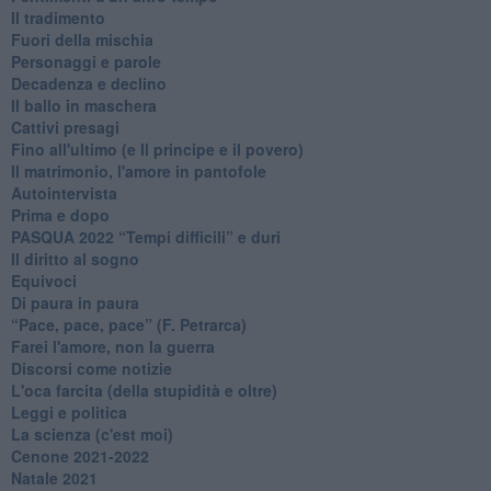
Il tradimento
Fuori della mischia
Personaggi e parole
Decadenza e declino
Il ballo in maschera
Cattivi presagi
Fino all'ultimo (e Il principe e il povero)
Il matrimonio, l'amore in pantofole
Autointervista
Prima e dopo
​PASQUA 2022 “Tempi difficili” e duri
Il diritto al sogno
Equivoci
Di paura in paura
​“Pace, pace, pace” (F. Petrarca)
Farei l'amore, non la guerra
Discorsi come notizie
L'oca farcita (della stupidità e oltre)
Leggi e politica
La scienza (c'est moi)
Cenone 2021-2022
Natale 2021