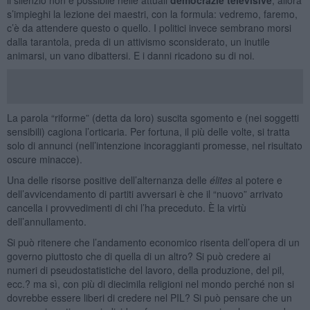
s’impieghi la lezione dei maestri, con la formula: vedremo, faremo,
c’è da attendere questo o quello. I politici invece sembrano morsi
dalla tarantola, preda di un attivismo sconsiderato, un inutile
animarsi, un vano dibattersi. E i danni ricadono su di noi.
La parola “riforme” (detta da loro) suscita sgomento e (nei soggetti
sensibili) cagiona l’orticaria. Per fortuna, il più delle volte, si tratta
solo di annunci (nell’intenzione incoraggianti promesse, nel risultato
oscure minacce).
Una delle risorse positive dell’alternanza delle
élites
al potere e
dell’avvicendamento di partiti avversari è che il “nuovo” arrivato
cancella i provvedimenti di chi l’ha preceduto. È la virtù
dell’annullamento.
Si può ritenere che l’andamento economico risenta dell’opera di un
governo piuttosto che di quella di un altro? Si può credere ai
numeri di pseudostatistiche del lavoro, della produzione, del pil,
ecc.? ma sì, con più di diecimila religioni nel mondo perché non si
dovrebbe essere liberi di credere nel PIL? Si può pensare che un