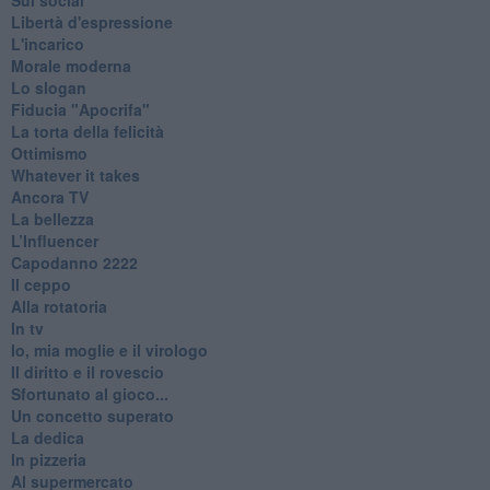
Libertà d'espressione
L'incarico
Morale moderna
Lo slogan
Fiducia "Apocrifa"
La torta della felicità
Ottimismo
Whatever it takes
Ancora TV
La bellezza
L’Influencer
​Capodanno 2222
Il ceppo
Alla rotatoria
In tv
Io, mia moglie e il virologo
Il diritto e il rovescio
Sfortunato al gioco...
Un concetto superato
La dedica
In pizzeria
Al supermercato