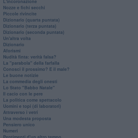
L'incoronazione
Nozze e fichi secchi
Piccole rivincite
​Dizionario (quarta puntata)
​Dizionario (terza puntata)
​Dizionario (seconda puntata)
Un'altra volta
Dizionario
Aforismi
Nudità finta: verità falsa?
La "parabola" della farfalla
Conosci il prossimo? E il male?
Le buone notizie
La commedia degli onesti
Lo Stato "Babbo Natale"
Il cacio con le pere
La politica come spettacolo
Uomini e topi (di laboratori)
Attraverso i vetri
Una modesta proposta
Pensiero unico
Numeri
Pentimenti d'un altro tempo