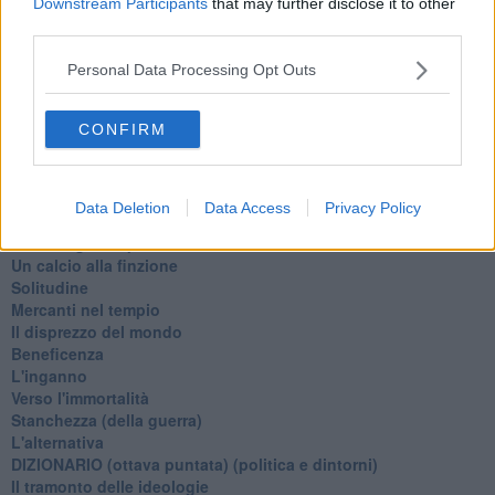
Downstream Participants
that may further disclose it to other
Una performance
third parties.
Il compagno
​Io (allo specchio)
Personal Data Processing Opt Outs
Tramonto
Passato, presente, futuro
CONFIRM
La virtù del non fare
Il giorno dei saldi
L'ultimo post
Leggendo l'Eneide
Data Deletion
Data Access
Privacy Policy
​(In)sicurezza stradale
Il decalogo del politico
Un calcio alla finzione
Solitudine
Mercanti nel tempio
Il disprezzo del mondo
Beneficenza
L'inganno
Verso l'immortalità
Stanchezza (della guerra)
L'alternativa
​DIZIONARIO (ottava puntata) (politica e dintorni)
Il tramonto delle ideologie