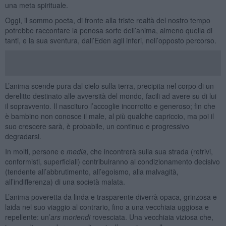
una meta spirituale.
Oggi, il sommo poeta, di fronte alla triste realtà del nostro tempo
potrebbe raccontare la penosa sorte dell’anima, almeno quella di
tanti, e la sua sventura, dall’Eden agli inferi, nell’opposto percorso.
L’anima scende pura dal cielo sulla terra, precipita nel corpo di un
derelitto destinato alle avversità del mondo, facili ad avere su di lui
il sopravvento. Il nascituro l’accoglie incorrotto e generoso; fin che
è bambino non conosce il male, al più qualche capriccio, ma poi il
suo crescere sarà, è probabile, un continuo e progressivo
degradarsi.
In molti, persone e
media
, che incontrerà sulla sua strada (retrivi,
conformisti, superficiali) contribuiranno al condizionamento decisivo
(tendente all’abbrutimento, all’egoismo, alla malvagità,
all’indifferenza) di una società malata.
L’anima poveretta da linda e trasparente diverrà opaca, grinzosa e
laida nel suo viaggio al contrario, fino a una vecchiaia uggiosa e
repellente: un’
ars moriendi
rovesciata. Una vecchiaia viziosa che,