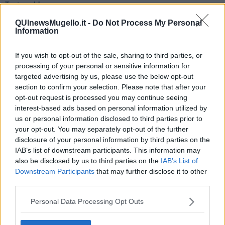
Teste calde
Non avere e non essere
QUInewsMugello.it -
Do Not Process My Personal
Armiamoci e... avviatevi
Information
Da Capodanno a Carnevale
Schizzi di fango
Sor-riso amaro
If you wish to opt-out of the sale, sharing to third parties, or
Fine anno al ristorante
processing of your personal or sensitive information for
La festa di Capodanno
targeted advertising by us, please use the below opt-out
Natale 2024
section to confirm your selection. Please note that after your
Re e regnanti
opt-out request is processed you may continue seeing
A noi interessa il dito non la luna
interest-based ads based on personal information utilized by
Come rubare allo stato e vivere felici
us or personal information disclosed to third parties prior to
Una performance
your opt-out. You may separately opt-out of the further
Il compagno
disclosure of your personal information by third parties on the
​Io (allo specchio)
IAB’s list of downstream participants. This information may
Tramonto
also be disclosed by us to third parties on the
IAB’s List of
Passato, presente, futuro
Downstream Participants
that may further disclose it to other
La virtù del non fare
third parties.
Il giorno dei saldi
L'ultimo post
Personal Data Processing Opt Outs
Leggendo l'Eneide
​(In)sicurezza stradale
Il decalogo del politico