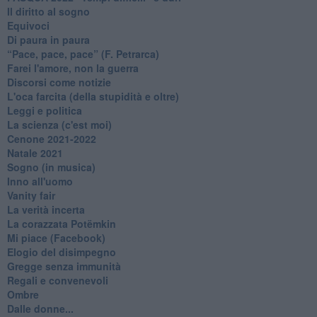
Il diritto al sogno
Equivoci
Di paura in paura
​“Pace, pace, pace” (F. Petrarca)
Farei l'amore, non la guerra
Discorsi come notizie
L'oca farcita (della stupidità e oltre)
Leggi e politica
La scienza (c'est moi)
Cenone 2021-2022
Natale 2021
Sogno (in musica)
Inno all'uomo
Vanity fair
La verità incerta
La corazzata Potëmkin
Mi piace (Facebook)
Elogio del disimpegno
Gregge senza immunità
Regali e convenevoli
Ombre
Dalle donne...