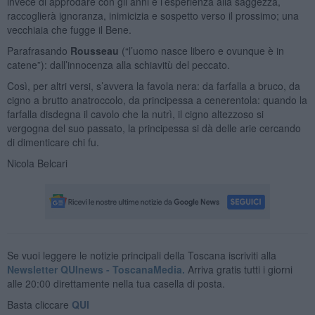
invece di approdare con gli anni e l’esperienza alla saggezza,
raccoglierà ignoranza, inimicizia e sospetto verso il prossimo; una
vecchiaia che fugge il Bene.
Parafrasando
Rousseau
(“l’uomo nasce libero e ovunque è in
catene”): dall’innocenza alla schiavitù del peccato.
Così, per altri versi, s’avvera la favola nera: da farfalla a bruco, da
cigno a brutto anatroccolo, da principessa a cenerentola: quando la
farfalla disdegna il cavolo che la nutrì, il cigno altezzoso si
vergogna del suo passato, la principessa si dà delle arie cercando
di dimenticare chi fu.
Nicola Belcari
Se vuoi leggere le notizie principali della Toscana iscriviti alla
Newsletter QUInews - ToscanaMedia.
Arriva gratis tutti i giorni
alle 20:00 direttamente nella tua casella di posta.
Basta cliccare
QUI