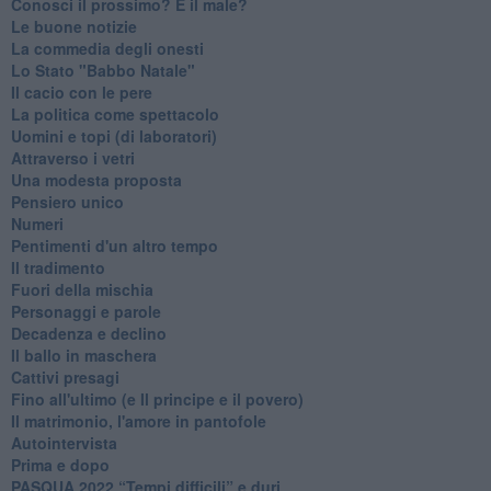
Conosci il prossimo? E il male?
Le buone notizie
La commedia degli onesti
Lo Stato "Babbo Natale"
Il cacio con le pere
La politica come spettacolo
Uomini e topi (di laboratori)
Attraverso i vetri
Una modesta proposta
Pensiero unico
Numeri
Pentimenti d'un altro tempo
Il tradimento
Fuori della mischia
Personaggi e parole
Decadenza e declino
Il ballo in maschera
Cattivi presagi
Fino all'ultimo (e Il principe e il povero)
Il matrimonio, l'amore in pantofole
Autointervista
Prima e dopo
​PASQUA 2022 “Tempi difficili” e duri