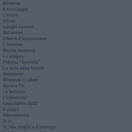
Mutande
Il sondaggio
L'errore
Ulisse
Luoghi comuni
Sui social
Libertà d'espressione
L'incarico
Morale moderna
Lo slogan
Fiducia "Apocrifa"
La torta della felicità
Ottimismo
Whatever it takes
Ancora TV
La bellezza
L’Influencer
​Capodanno 2222
Il ceppo
Alla rotatoria
In tv
Io, mia moglie e il virologo