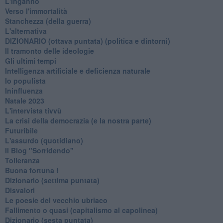
L'inganno
Verso l'immortalità
Stanchezza (della guerra)
L'alternativa
​DIZIONARIO (ottava puntata) (politica e dintorni)
Il tramonto delle ideologie
Gli ultimi tempi
Intelligenza artificiale e deficienza naturale
Io populista
Ininfluenza
Natale 2023
L'intervista tivvù
La crisi della democrazia (e la nostra parte)
Futuribile
L'assurdo (quotidiano)
Il Blog "Sorridendo"
Tolleranza
Buona fortuna !
​Dizionario (settima puntata)
Disvalori
Le poesie del vecchio ubriaco
Fallimento o quasi (capitalismo al capolinea)
Dizionario (sesta puntata)