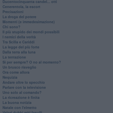
Ducentocinquanta candel... otti
Cenerentola, la escort
Precisazioni
La droga del potere
Momenti (e immedesimazione)
Chi sono?
Il più stupido dei mondi possibili
I nemici della verità
Tra Scilla e Cariddi
La legge del più forte
Dalla terra alla luna
La tentazione
​Sì per sempre? O no al momento?
Un brusco risveglio
Ora come allora
Nequizia
Andare oltre lo specchio
Parlare con la televisione
Uno solo al comando?
La ricreazione è finita
La buona notizia
Natale con l'elmetto
Valori dubbi miti fasulli