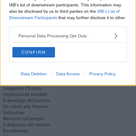
Fine anno al ristorante
IAB’s list of downstream participants. This information may
La festa di Capodanno
also be disclosed by us to third parties on the
IAB’s List of
Natale 2024
Downstream Participants
that may further disclose it to other
Re e regnanti
third parties.
A noi interessa il dito non la luna
Come rubare allo stato e vivere felici
Personal Data Processing Opt Outs
Una performance
Il compagno
​Io (allo specchio)
CONFIRM
Tramonto
Passato, presente, futuro
La virtù del non fare
Data Deletion
Data Access
Privacy Policy
Il giorno dei saldi
L'ultimo post
Leggendo l'Eneide
​(In)sicurezza stradale
Il decalogo del politico
Un calcio alla finzione
Solitudine
Mercanti nel tempio
Il disprezzo del mondo
Beneficenza