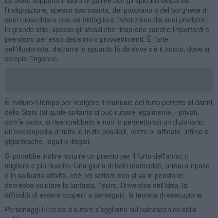
l’indignazione, spesso sacrosanta, del popolano o del borghese di
quel rubacchiare così da distogliere l’attenzione dai suoi predatori
in grande stile, spesso gli stessi che ricoprono cariche importanti e
prendono per esso decisioni o provvedimenti. È l’arte
dell’illusionista: distrarre lo sguardo là da dove c’è il trucco, dove si
compie l’inganno.
È maturo il tempo per redigere il manuale del furto perfetto ai danni
dello Stato (al quale soltanto si può rubare legalmente, i privati,
com’è ovvio, si risentirebbero e non lo permettono) un dizionario,
un’enciclopedia di tutte le truffe possibili, rozze o raffinate, infime o
gigantesche, legali o illegali.
Si potrebbe inoltre istituire un premio per il furto dell’anno, il
migliore e più riuscito. Una giuria di ladri matricolati, ormai a riposo
o in saltuaria attività, ché nel settore non si va in pensione,
dovrebbe valutare la fantasia, l’estro, l’inventiva dell’idea, la
difficoltà di essere scoperti o perseguiti, la tecnica di esecuzione.
Personaggi in cerca d’autore s’aggirano sul palcoscenico della