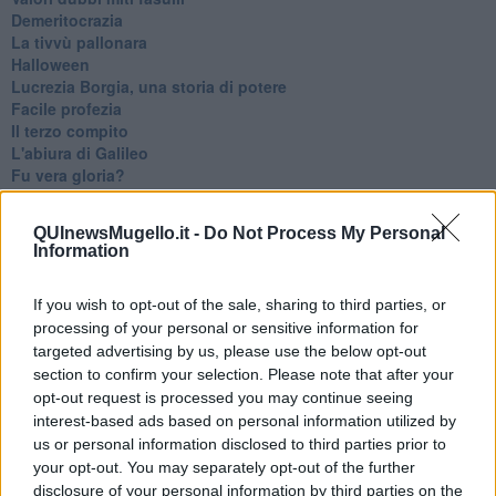
Demeritocrazia
La tivvù pallonara
Halloween
​Lucrezia Borgia, una storia di potere
Facile profezia
Il terzo compito
L'abiura di Galileo
Fu vera gloria?
La guerricciola delle due rose
La truffa all'anziano
QUInewsMugello.it -
Do Not Process My Personal
Alla fermata dell'autobus
Information
La repressione sessuale per sentito dire
Diseducazione televisiva e inerzia della politica
If you wish to opt-out of the sale, sharing to third parties, or
Foto storica
processing of your personal or sensitive information for
Esequie solenni
Nostalgia del sangue blu
targeted advertising by us, please use the below opt-out
Teste calde
section to confirm your selection. Please note that after your
Non avere e non essere
opt-out request is processed you may continue seeing
Armiamoci e... avviatevi
interest-based ads based on personal information utilized by
Da Capodanno a Carnevale
us or personal information disclosed to third parties prior to
Schizzi di fango
your opt-out. You may separately opt-out of the further
Sor-riso amaro
disclosure of your personal information by third parties on the