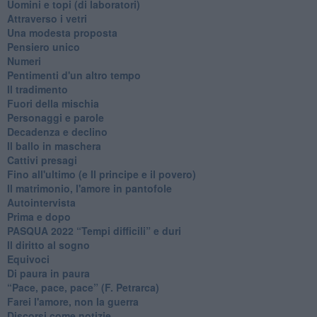
Uomini e topi (di laboratori)
Attraverso i vetri
Una modesta proposta
Pensiero unico
Numeri
Pentimenti d'un altro tempo
Il tradimento
Fuori della mischia
Personaggi e parole
Decadenza e declino
Il ballo in maschera
Cattivi presagi
Fino all'ultimo (e Il principe e il povero)
Il matrimonio, l'amore in pantofole
Autointervista
Prima e dopo
​PASQUA 2022 “Tempi difficili” e duri
Il diritto al sogno
Equivoci
Di paura in paura
​“Pace, pace, pace” (F. Petrarca)
Farei l'amore, non la guerra
Discorsi come notizie