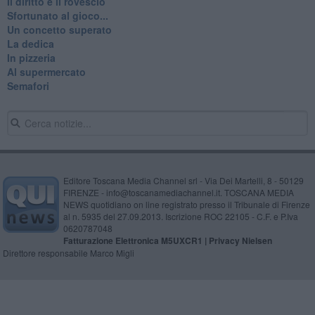
Il diritto e il rovescio
Sfortunato al gioco...
Un concetto superato
La dedica
In pizzeria
Al supermercato
Semafori
Editore Toscana Media Channel srl - Via Dei Martelli, 8 - 50129
FIRENZE - info@toscanamediachannel.it. TOSCANA MEDIA
NEWS quotidiano on line registrato presso il Tribunale di Firenze
al n. 5935 del 27.09.2013. Iscrizione ROC 22105 - C.F. e P.Iva
0620787048
Fatturazione Elettronica M5UXCR1 |
Privacy Nielsen
Direttore responsabile Marco Migli
Powered by
Aperion.it