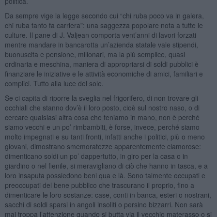
politica.
Da sempre vige la legge secondo cui “chi ruba poco va in galera,
chi ruba tanto fa carriera”: una saggezza popolare nota a tutte le
culture. Il pane di J. Valjean comporta vent’anni di lavori forzati
mentre mandare in bancarotta un’azienda statale vale stipendi,
buonuscita e pensione, milionari, ma la più semplice, quasi
ordinaria e meschina, maniera di appropriarsi di soldi pubblici è
finanziare le iniziative e le attività economiche di amici, familiari e
complici. Tutto alla luce del sole.
Se ci capita di riporre la sveglia nel frigorifero, di non trovare gli
occhiali che stanno dov’è il loro posto, cioè sul nostro naso, o di
cercare qualsiasi altra cosa che teniamo in mano, non è perché
siamo vecchi e un po’ rimbambiti, è forse, invece, perché siamo
molto impegnati e su tanti fronti, infatti anche i politici, più o meno
giovani, dimostrano smemoratezze apparentemente clamorose:
dimenticano soldi un po’ dappertutto, in giro per la casa o in
giardino o nel fienile, si meravigliano di ciò che hanno in tasca, e a
loro insaputa possiedono beni qua e là. Sono talmente occupati e
preoccupati del bene pubblico che trascurano il proprio, fino a
dimenticare le loro sostanze: case, conti in banca, esteri o nostrani,
sacchi di soldi sparsi in angoli insoliti o persino bizzarri. Non sarà
mai troppa l’attenzione quando si butta via il vecchio materasso o si