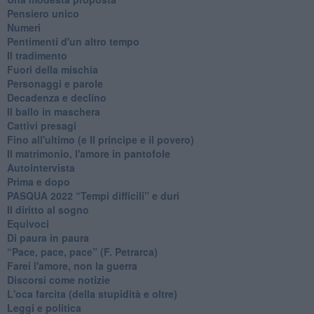
Pensiero unico
Numeri
Pentimenti d'un altro tempo
Il tradimento
Fuori della mischia
Personaggi e parole
Decadenza e declino
Il ballo in maschera
Cattivi presagi
Fino all'ultimo (e Il principe e il povero)
Il matrimonio, l'amore in pantofole
Autointervista
Prima e dopo
​PASQUA 2022 “Tempi difficili” e duri
Il diritto al sogno
Equivoci
Di paura in paura
​“Pace, pace, pace” (F. Petrarca)
Farei l'amore, non la guerra
Discorsi come notizie
L'oca farcita (della stupidità e oltre)
Leggi e politica