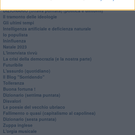
L'alternativa
​DIZIONARIO (ottava puntata) (politica e dintorni)
Il tramonto delle ideologie
Gli ultimi tempi
Intelligenza artificiale e deficienza naturale
Io populista
Ininfluenza
Natale 2023
L'intervista tivvù
La crisi della democrazia (e la nostra parte)
Futuribile
L'assurdo (quotidiano)
Il Blog "Sorridendo"
Tolleranza
Buona fortuna !
​Dizionario (settima puntata)
Disvalori
Le poesie del vecchio ubriaco
Fallimento o quasi (capitalismo al capolinea)
Dizionario (sesta puntata)
Zuppa inglese
L'orgia musicale