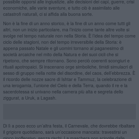
possibile opporsi alle ingiustizie, alle decisioni dei capi, guerre, crisi
economiche, alle varie sventure, e tutto ciò è assimilato alle
catastrofi naturali, ci si affida alla buona sorte.
Non è la fine di un anno storico, è la fine di un anno come tutti gli
altri, non un inizio particolare, ma l’inizio come tante altre volte si
svolge nel tempo naturale non nella Storia. È l’idea del tempo come
ciclo delle stagioni, non del tempo irreversibile della Storia: è
appena passato Natale e gli uomini tornano al paganesimo di
società arcaiche nel mito della Natura e dei suoi cicli che si
ripetono, che sempre ritornano. Sono perciò coerenti scongiuri e
rituali apotropaici. Si inscenano orge simboliche, timidi simulacri di
sesso di gruppo nella notte del disordine, del caos, dell’ebbrezza. È
il ricordo delle nozze sacre di Ishtar e Tammuz, la celebrazione di
una ierogamia, l’unione del Cielo e della Terra, quando il re e la
sacerdotessa si univano nella camera più alta e segreta dello
ziggurat, a Uruk, a Lagash.
Di lì a poco ecco un’altra festa, il Carnevale, che dovrebbe ribaltare
il grigiore quotidiano, sarà un’occasione mancata: travestirsi un
gioco inoffensivo, senza rischi. La maschera non scioglie dalle