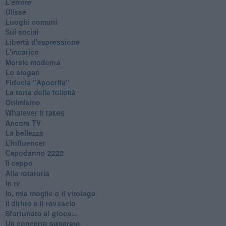
L'errore
Ulisse
Luoghi comuni
Sui social
Libertà d'espressione
L'incarico
Morale moderna
Lo slogan
Fiducia "Apocrifa"
La torta della felicità
Ottimismo
Whatever it takes
Ancora TV
La bellezza
L’Influencer
​Capodanno 2222
Il ceppo
Alla rotatoria
In tv
Io, mia moglie e il virologo
Il diritto e il rovescio
Sfortunato al gioco...
Un concetto superato