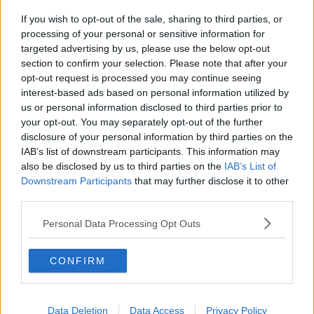
Natale 2024
Re e regnanti
If you wish to opt-out of the sale, sharing to third parties, or
A noi interessa il dito non la luna
processing of your personal or sensitive information for
Come rubare allo stato e vivere felici
targeted advertising by us, please use the below opt-out
Una performance
section to confirm your selection. Please note that after your
Il compagno
opt-out request is processed you may continue seeing
​Io (allo specchio)
interest-based ads based on personal information utilized by
Tramonto
us or personal information disclosed to third parties prior to
Passato, presente, futuro
your opt-out. You may separately opt-out of the further
La virtù del non fare
disclosure of your personal information by third parties on the
Il giorno dei saldi
IAB’s list of downstream participants. This information may
L'ultimo post
also be disclosed by us to third parties on the
IAB’s List of
Leggendo l'Eneide
Downstream Participants
that may further disclose it to other
​(In)sicurezza stradale
third parties.
Il decalogo del politico
Un calcio alla finzione
Personal Data Processing Opt Outs
Solitudine
Mercanti nel tempio
Il disprezzo del mondo
CONFIRM
Beneficenza
L'inganno
Verso l'immortalità
Stanchezza (della guerra)
Data Deletion
Data Access
Privacy Policy