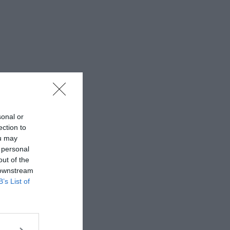
sonal or
ection to
ou may
 personal
out of the
 downstream
B’s List of