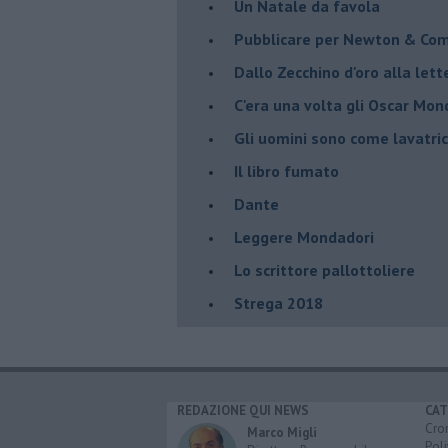
Un Natale da favola
Pubblicare per Newton & Co
Dallo Zecchino d'oro alla let
C'era una volta gli Oscar Mon
Gli uomini sono come lavatric
Il libro fumato
Dante
Leggere Mondadori
Lo scrittore pallottoliere
Strega 2018
REDAZIONE QUI NEWS
CAT
Cro
Marco Migli
Poli