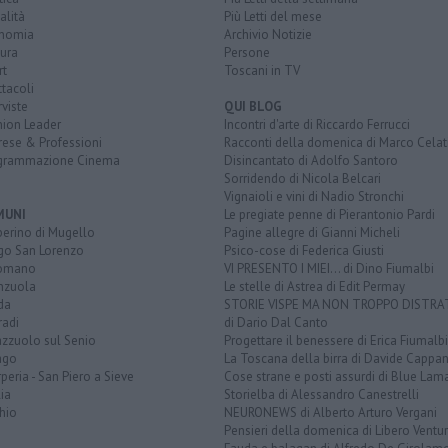
alità
Più Letti del mese
nomia
Archivio Notizie
ura
Persone
rt
Toscani in TV
tacoli
rviste
QUI BLOG
nion Leader
Incontri d'arte di Riccardo Ferrucci
rese & Professioni
Racconti della domenica di Marco Celat
grammazione Cinema
Disincantato di Adolfo Santoro
Sorridendo di Nicola Belcari
Vignaioli e vini di Nadio Stronchi
MUNI
Le pregiate penne di Pierantonio Pardi
berino di Mugello
Pagine allegre di Gianni Micheli
go San Lorenzo
Psico-cose di Federica Giusti
omano
VI PRESENTO I MIEI... di Dino Fiumalbi
enzuola
Le stelle di Astrea di Edit Permay
da
STORIE VISPE MA NON TROPPO DISTR
radi
di Dario Dal Canto
azzuolo sul Senio
Progettare il benessere di Erica Fiumalbi
ago
La Toscana della birra di Davide Cappan
peria - San Piero a Sieve
Cose strane e posti assurdi di Blue Lam
ia
Storielba di Alessandro Canestrelli
hio
NEURONEWS di Alberto Arturo Vergani
Pensieri della domenica di Libero Ventur