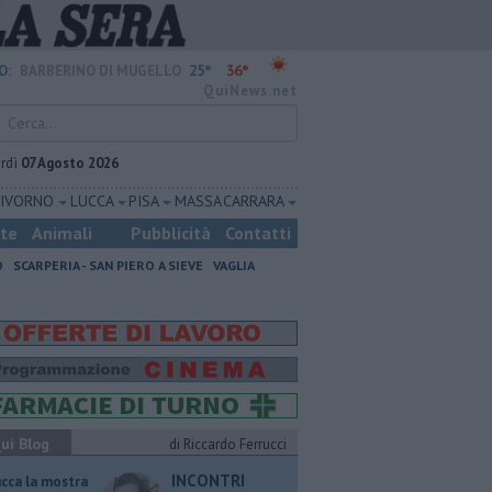
25°
36°
O:
BARBERINO DI MUGELLO
QuiNews.net
rdì
07 Agosto 2026
LIVORNO
LUCCA
PISA
MASSA CARRARA
ste
Animali
Pubblicità
Contatti
O
SCARPERIA - SAN PIERO A SIEVE
VAGLIA
ui Blog
di Riccardo Ferrucci
INCONTRI
ucca la mostra