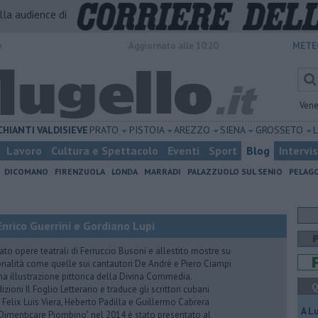
alla audience di
o
Aggiornato alle 10:20
METE
Vene
CHIANTI
VALDISIEVE
PRATO
PISTOIA
AREZZO
SIENA
GROSSETO
Lavoro
Cultura e Spettacolo
Eventi
Sport
Blog
Intervi
DICOMANO
FIRENZUOLA
LONDA
MARRADI
PALAZZUOLO SUL SENIO
PELAG
nrico Guerrini e Gordiano Lupi
to opere teatrali di Ferruccio Busoni e allestito mostre su
onalità come quelle sui cantautori De Andrè e Piero Ciampi
una illustrazione pittorica della Divina Commedia.
Q
ioni Il Foglio Letterario e traduce gli scrittori cubani
, Felix Luis Viera, Heberto Padilla e Guillermo Cabrera
A L
– Dimenticare Piombino", nel 2014 è stato presentato al