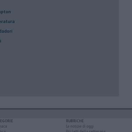
mpton
teratura
dadori
i
EGORIE
RUBRICHE
naca
Le notizie di oggi
tica
Più Letti della settimana