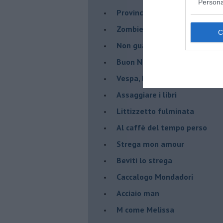
Persona
Provincialismi
Zombie letterari
Non guardarti l'ombelico
Buon Natale
Vespa, Bianchini e il Tg
Assaggiare i libri
Littizzetto fulminata
Al caffè del tempo perso
Strega mon amour
Beviti lo strega
Caccalogo Mondadori
Acciaio man
M come Melissa