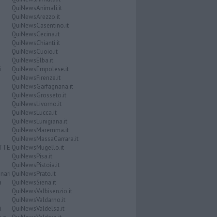
QuiNewsAnimali.it
QuiNewsArezzo.it
QuiNewsCasentino.it
QuiNewsCecina.it
QuiNewsChianti.it
QuiNewsCuoio.it
QuiNewsElba.it
i
QuiNewsEmpolese.it
QuiNewsFirenze.it
QuiNewsGarfagnana.it
QuiNewsGrosseto.it
QuiNewsLivorno.it
QuiNewsLucca.it
QuiNewsLunigiana.it
QuiNewsMaremma.it
QuiNewsMassaCarrara.it
ATTE
QuiNewsMugello.it
QuiNewsPisa.it
QuiNewsPistoia.it
nari
QuiNewsPrato.it
a
QuiNewsSiena.it
QuiNewsValbisenzio.it
QuiNewsValdarno.it
i
QuiNewsValdelsa.it