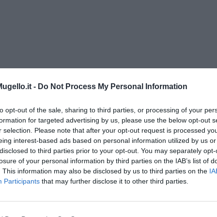
gello.it -
Do Not Process My Personal Information
o” di Enrico Guerrini e Gordiano Lupi
to opt-out of the sale, sharing to third parties, or processing of your per
formation for targeted advertising by us, please use the below opt-out s
r selection. Please note that after your opt-out request is processed y
 sfigato
eing interest-based ads based on personal information utilized by us or
ore sfigato
disclosed to third parties prior to your opt-out. You may separately opt-
losure of your personal information by third parties on the IAB’s list of
e di Lupi e Guerrini
. This information may also be disclosed by us to third parties on the
IA
Participants
that may further disclose it to other third parties.