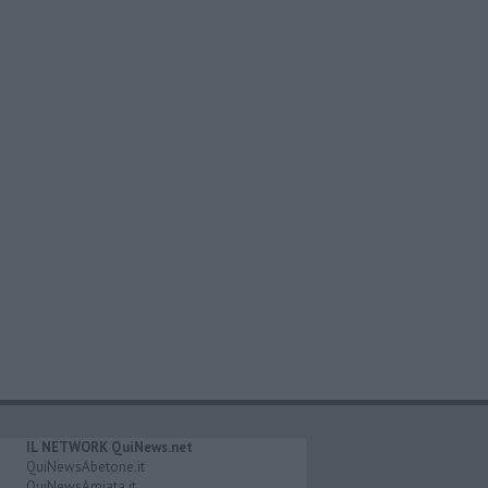
IL NETWORK QuiNews.net
QuiNewsAbetone.it
QuiNewsAmiata.it