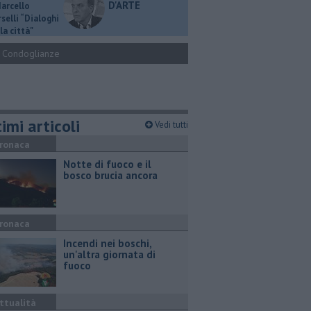
D'ARTE
Marcello
selli “Dialoghi
la città"
Condoglianze
imi articoli
Vedi tutti
ronaca
Notte di fuoco e il
bosco brucia ancora
ronaca
Incendi nei boschi,
un'altra giornata di
fuoco
ttualità