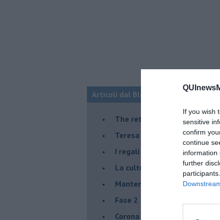
QUInewsMu
Articoli dal Blog “Lo scrittore sfigat
If you wish 
The return
sensitive in
confirm you
Teresa Ciabatti e lo scrittore
continue se
I regali di Natale dello scritt
information 
further disc
La cultura a Piombino, vignett
participants
Manteniamo le distanze
Downstream 
Fase 2
Corona Virus