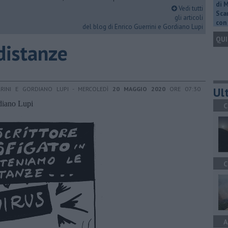
di 
Vedi tutti
Scar
gli articoli
con 
del blog di Enrico Guerrini e Gordiano Lupi
QUI
distanze
Ult
RRINI E GORDIANO LUPI - MERCOLEDÌ
20 MAGGIO 2020
ORE 07:30
rdiano Lupi
C
C
A