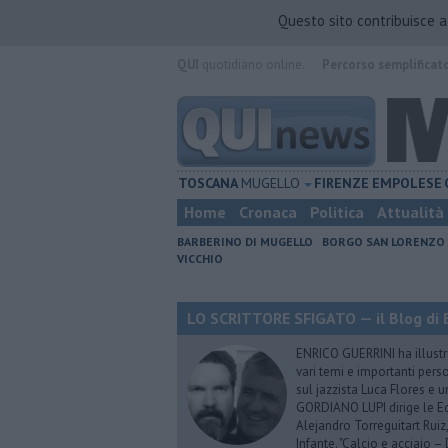
Questo sito contribuisce 
QUI
quotidiano online.
Percorso semplificat
TOSCANA
MUGELLO
FIRENZE
EMPOLESE
Home
Cronaca
Politica
Attualità
BARBERINO DI MUGELLO
BORGO SAN LORENZO
VICCHIO
LO SCRITTORE SFIGATO — il Blog di E
ENRICO GUERRINI ha illustra
vari temi e importanti pers
sul jazzista Luca Flores e 
GORDIANO LUPI dirige le Ediz
Alejandro Torreguitart Ruiz
Infante. "Calcio e acciaio 