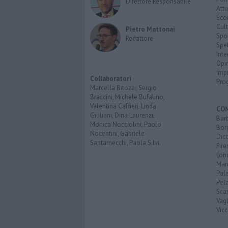
Direttore Responsabile
Attu
Eco
Cult
Pietro Mattonai
Spo
Redattore
Spet
Inte
Opi
Imp
Collaboratori
Pro
Marcella Bitozzi, Sergio
Braccini, Michele Bufalino,
Valentina Caffieri, Linda
CO
Giuliani, Dina Laurenzi,
Bar
Monica Nocciolini, Paolo
Bor
Nocentini, Gabriele
Dic
Santarnecchi, Paola Silvi.
Fir
Lon
Mar
Pal
Pel
Scar
Vagl
Vicc