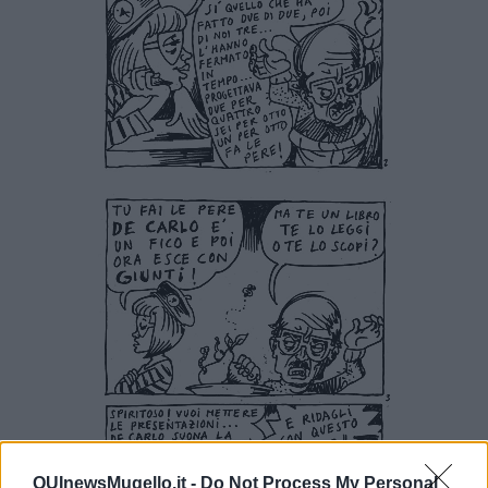
QUInewsMugello.it -
Do Not Process My Personal