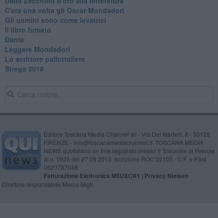
Dallo Zecchino d'oro alla letteratura
C'era una volta gli Oscar Mondadori
Gli uomini sono come lavatrici
Il libro fumato
Dante
Leggere Mondadori
Lo scrittore pallottoliere
Strega 2018
Editore Toscana Media Channel srl - Via Dei Martelli, 8 - 50129
FIRENZE - info@toscanamediachannel.it. TOSCANA MEDIA
NEWS quotidiano on line registrato presso il Tribunale di Firenze
al n. 5935 del 27.09.2013. Iscrizione ROC 22105 - C.F. e P.Iva
0620787048
Fatturazione Elettronica M5UXCR1 |
Privacy Nielsen
Direttore responsabile Marco Migli
Powered by
Aperion.it