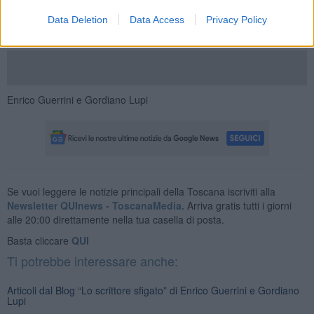
Data Deletion
Data Access
Privacy Policy
Enrico Guerrini e Gordiano Lupi
Se vuoi leggere le notizie principali della Toscana iscriviti alla
Newsletter QUInews - ToscanaMedia.
Arriva gratis tutti i giorni
alle 20:00 direttamente nella tua casella di posta.
Basta cliccare
QUI
Ti potrebbe interessare anche:
Articoli dal Blog “Lo scrittore sfigato” di Enrico Guerrini e Gordiano
Lupi