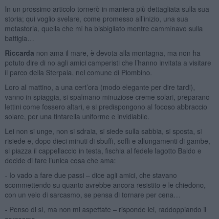
In un prossimo articolo tornerò in maniera più dettagliata sulla sua
storia; qui voglio svelare, come promesso all’inizio, una sua
metastoria, quella che mi ha bisbigliato mentre camminavo sulla
battigia…
Riccarda
non ama il mare, è devota alla montagna, ma non ha
potuto dire di no agli amici camperisti che l’hanno invitata a visitare
il parco della Sterpaia, nel comune di Piombino.
Loro al mattino, a una cert’ora (modo elegante per dire tardi),
vanno in spiaggia, si spalmano minuziose creme solari, preparano
lettini come fossero altari, e si predispongono al focoso abbraccio
solare, per una tintarella uniforme e invidiabile.
Lei non si unge, non si sdraia, si siede sulla sabbia, si sposta, si
risiede e, dopo dieci minuti di sbuffi, soffi e allungamenti di gambe,
si piazza il cappellaccio in testa, fischia al fedele lagotto Baldo e
decide di fare l’unica cosa che ama:
- Io vado a fare due passi – dice agli amici, che stavano
scommettendo su quanto avrebbe ancora resistito e le chiedono,
con un velo di sarcasmo, se pensa di tornare per cena…
- Penso di sì, ma non mi aspettate – risponde lei, raddoppiando il
sarcasmo.