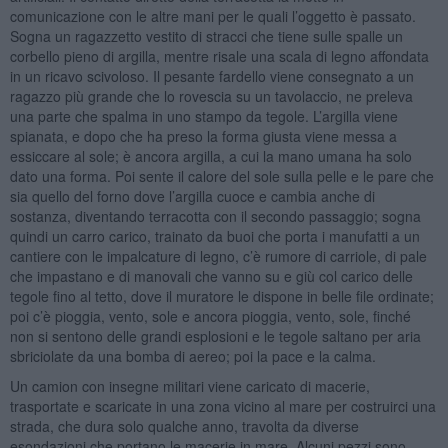
comunicazione con le altre mani per le quali l’oggetto è passato.
Sogna un ragazzetto vestito di stracci che tiene sulle spalle un
corbello pieno di argilla, mentre risale una scala di legno affondata
in un ricavo scivoloso. Il pesante fardello viene consegnato a un
ragazzo più grande che lo rovescia su un tavolaccio, ne preleva
una parte che spalma in uno stampo da tegole. L’argilla viene
spianata, e dopo che ha preso la forma giusta viene messa a
essiccare al sole; è ancora argilla, a cui la mano umana ha solo
dato una forma. Poi sente il calore del sole sulla pelle e le pare che
sia quello del forno dove l’argilla cuoce e cambia anche di
sostanza, diventando terracotta con il secondo passaggio; sogna
quindi un carro carico, trainato da buoi che porta i manufatti a un
cantiere con le impalcature di legno, c’è rumore di carriole, di pale
che impastano e di manovali che vanno su e giù col carico delle
tegole fino al tetto, dove il muratore le dispone in belle file ordinate;
poi c’è pioggia, vento, sole e ancora pioggia, vento, sole, finché
non si sentono delle grandi esplosioni e le tegole saltano per aria
sbriciolate da una bomba di aereo; poi la pace e la calma.
Un camion con insegne militari viene caricato di macerie,
trasportate e scaricate in una zona vicino al mare per costruirci una
strada, che dura solo qualche anno, travolta da diverse
esondazioni che portano le macerie in mare. Alcuni pezzi sono