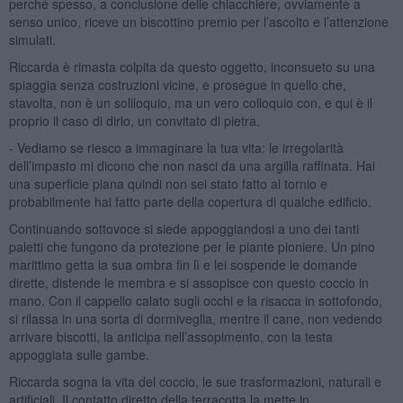
perché spesso, a conclusione delle chiacchiere, ovviamente a
senso unico, riceve un biscottino premio per l’ascolto e l’attenzione
simulati.
Riccarda è rimasta colpita da questo oggetto, inconsueto su una
spiaggia senza costruzioni vicine, e prosegue in quello che,
stavolta, non è un soliloquio, ma un vero colloquio con, e qui è il
proprio il caso di dirlo, un convitato di pietra.
- Vediamo se riesco a immaginare la tua vita: le irregolarità
dell’impasto mi dicono che non nasci da una argilla raffinata. Hai
una superficie piana quindi non sei stato fatto al tornio e
probabilmente hai fatto parte della copertura di qualche edificio.
Continuando sottovoce si siede appoggiandosi a uno dei tanti
paletti che fungono da protezione per le piante pioniere. Un pino
marittimo getta la sua ombra fin lì e lei sospende le domande
dirette, distende le membra e si assopisce con questo coccio in
mano. Con il cappello calato sugli occhi e la risacca in sottofondo,
si rilassa in una sorta di dormiveglia, mentre il cane, non vedendo
arrivare biscotti, la anticipa nell’assopimento, con la testa
appoggiata sulle gambe.
Riccarda sogna la vita del coccio, le sue trasformazioni, naturali e
artificiali. Il contatto diretto della terracotta la mette in