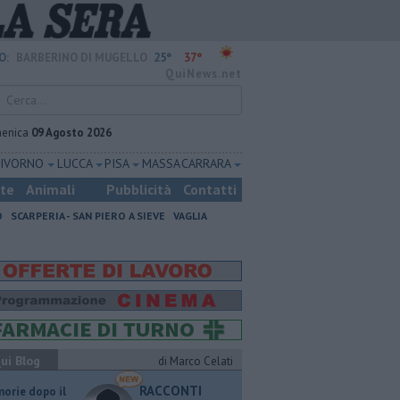
25°
37°
O:
BARBERINO DI MUGELLO
QuiNews.net
enica
09 Agosto 2026
LIVORNO
LUCCA
PISA
MASSA CARRARA
ste
Animali
Pubblicità
Contatti
O
SCARPERIA - SAN PIERO A SIEVE
VAGLIA
ui Blog
di Marco Celati
RACCONTI
orie dopo il