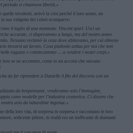
l periodo si chiamava libertà.»
quelle trivalenti, arrivò la crisi perché il loro uomo, un
a sua valigetta dei colori scomparve:
a come il taglio di una mannaia: Vincent sparì. Uscì un
rche accurate, ci disperammo a lungo, ma del nostro uomo
nito. Nessuno reclamò la casa dove abitavamo, per cui almeno
ario trovarsi un lavoro. Cosa piuttosto ardua per noi che non
belle ragazze e cominciammo … a vendere i nostri corpi.»
e loro se ne accorsero, come io mi accorsi che stavano
i
ita da far riprendere a Danielle il filo del discorso con un
dalizzata da benpensante, vendevamo solo l’immagine,
oppia come modelle per l’industria cosmetica. Ci dissero che
 nostra aria da naturaliste ingenue.»
 della loro vita, di sorpresa in sorpresa e raccontano le loro
o amore, sedicente pittore, in realtà era un trafficante di diamanti
inanti per il cercatore di storie.