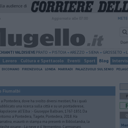
alla audience di
o
Aggiornato alle 07:00
METE
Dom
CHIANTI
VALDISIEVE
PRATO
PISTOIA
AREZZO
SIENA
GROSSETO
Lavoro
Cultura e Spettacolo
Eventi
Sport
Blog
Intervi
DICOMANO
FIRENZUOLA
LONDA
MARRADI
PALAZZUOLO SUL SENIO
PELAG
no Fiumalbi
a Pontedera, dove ha svolto diversi mestieri, fra i quali
ubblicato una ricerca sulla città e su un pontaderese,
apoleone all’Elba : - Giuseppe Balbiani, 1767-1851 Da
Q
ritorno a Pontedera, Tagete, Pontedera, 2018. Ha
arrativa, esauriti in stampa ma presenti in Bibliolandia, la
Mem
oteche pisane: - La neve e il Vermentino, Carmignani,