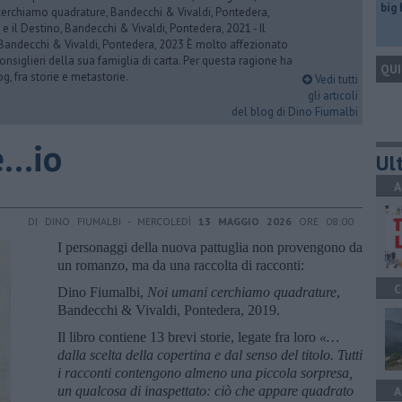
big
cerchiamo quadrature, Bandecchi & Vivaldi, Pontedera,
 e il Destino, Bandecchi & Vivaldi, Pontedera, 2021 - Il
 Bandecchi & Vivaldi, Pontedera, 2023 È molto affezionato
consiglieri della sua famiglia di carta. Per questa ragione ha
QUI
og, fra storie e metastorie.
Vedi tutti
gli articoli
del blog di Dino Fiumalbi
...io
Ult
A
DI DINO FIUMALBI - MERCOLEDÌ
13 MAGGIO 2026
ORE 08:00
I personaggi della nuova pattuglia non provengono da
un romanzo, ma da una raccolta di racconti:
C
Dino Fiumalbi,
Noi umani cerchiamo quadrature
,
Bandecchi & Vivaldi, Pontedera, 2019.
Il libro contiene 13 brevi storie, legate fra loro
«…
dalla scelta della copertina e dal senso del titolo. Tutti
i racconti contengono almeno una piccola sorpresa,
un qualcosa di inaspettato: ciò che appare quadrato
A