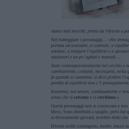
siamo stati inscritti, prima da Vitruvio a 
Nel tratteggiare i personaggi… «
Ho immagin
portata ad assestare, a costruire, a equilib
rotolare, a rompere l’equilibrio e a sposta
stazionari e un po’ agitati e nomadi. …
Stare contemporaneamente nel cerchio e ne
cambiamento, costante, necessaria, nella q
fa quando si cammina: si deve perdere l’equ
perdita di equilibrio non c’è proseguimento
Insomma, noi umani, continuamente e senz
senso che si
cercano
e si
cerchiano
.
»
Questi personaggi non si conoscono e non si
libro). Sono distribuiti a spaglio, presi dal 
ai diversamente giovani, avrebbe detto che 
Diversi scritti contengono, inoltre, tracce a