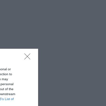
sonal or
ection to
ou may
 personal
out of the
 downstream
B’s List of