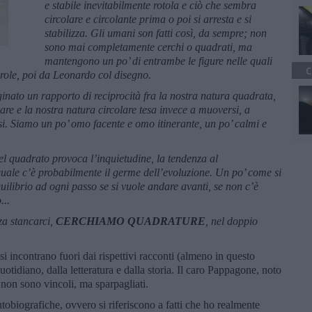
e stabile inevitabilmente rotola e ciò che sembra
circolare e circolante prima o poi si arresta e si
stabilizza. Gli umani son fatti così, da sempre; non
sono mai completamente cerchi o quadrati, ma
mantengono un po’ di entrambe le figure nelle quali
C
parole, poi da Leonardo col disegno.
ato un rapporto di reciprocità fra la nostra natura quadrata,
rare e la nostra natura circolare tesa invece a muoversi, a
rsi. Siamo un po’ omo facente e omo itinerante, un po’ calmi e
l quadrato provoca l’inquietudine, la tendenza al
uale c’è probabilmente il germe dell’evoluzione. Un po’ come si
ilibrio ad ogni passo se si vuole andare avanti, se non c’è
...
a stancarci,
CERCHIAMO QUADRATURE
, nel doppio
 incontrano fuori dai rispettivi racconti (almeno in questo
quotidiano, dalla letteratura e dalla storia. Il caro Pappagone, noto
non sono vincoli, ma sparpagliati.
utobiografiche, ovvero si riferiscono a fatti che ho realmente