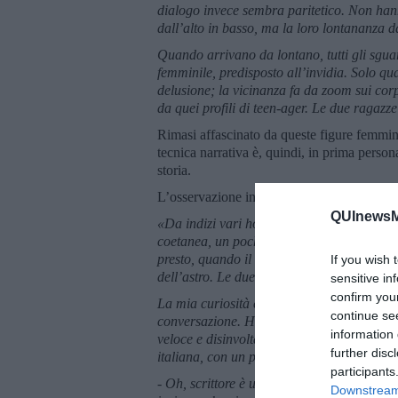
dialogo invece sembra paritetico. Non han
dall’alto in basso, ma la loro lontananza d
Quando arrivano da lontano, tutti gli sgua
femminile, predisposto all’invidia. Solo qu
delusione; la vicinanza fa da zoom sui corpi
da quei profili di teen-ager. Le due ragazz
Rimasi affascinato da queste figure femmini
tecnica narrativa è, quindi, in prima persona
storia.
L’osservazione iniziale fu attenta e prolu
QUInewsMu
«Da indizi vari ho carpito la loro nazional
coetanea, un pochino meno slanciata, e dec
presto, quando il sole è ancora gentile. La 
If you wish 
dell’astro. Le due olandesi parlano un itali
sensitive in
confirm you
La mia curiosità è fortissima e con caute m
continue se
conversazione. Ho alternato la scrittura am
information 
veloce e disinvolta sul note-book. Questo è
further disc
italiana, con un po’ di civetteria, a chieder
participants
- Oh, scrittore è una connotazione eccessi
Downstream 