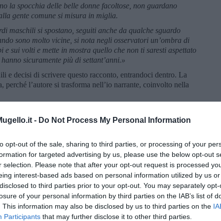
no la spocchia delle belle donne facoltose, non guardano
alla gente comune si misura in miglia.
rdi maschili si spostano, seguiti anche da qualche sguardo
ando sono molto vicine, si nota negli osservatori un’ombra di
 e sui volti e mette in mostra quello che non ti saresti aspettato
e hanno sicuramente più di settant’anni.»
li e decisi di scrivere questo racconto, entrandoci dentro. La
, perché l’autore si trasforma nell’io narrante, coinvolto nella
ngata…
gello.it -
Do Not Process My Personal Information
ità, sono olandesi. Talvolta con loro trovo una terza signora,
isamente italiana. Si incontrano sulla spiaggia, al mattino
loro pelle, ancora fresca, testimonia di un uso oculato
to opt-out of the sale, sharing to third parties, or processing of your per
ano corretto, con simpatiche inflessioni di tulipani.
formation for targeted advertising by us, please use the below opt-out s
r selection. Please note that after your opt-out request is processed y
anovre riesco ad entrare nella periferia della loro
eing interest-based ads based on personal information utilized by us or
anuense con la stilografica sulla Moleskine, alla digitazione
disclosed to third parties prior to your opt-out. You may separately opt-
 l’amo al quale hanno abboccato, tutte e tre. È stata la signora
losure of your personal information by third parties on the IAB’s list of
mi se fossi uno scrittore.
. This information may also be disclosed by us to third parties on the
IA
va. Diciamo che mi diletto a cercare buone parole ed a metterle
Participants
that may further disclose it to other third parties.