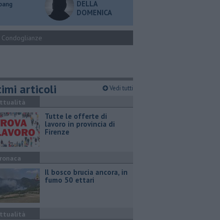
DELLA
 bang
DOMENICA
Condoglianze
imi articoli
Vedi tutti
ttualità
​Tutte le offerte di
lavoro in provincia di
Firenze
ronaca
Il bosco brucia ancora, in
fumo 50 ettari
ttualità