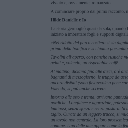
vissuto e, ovviamente, romanzato.
A cominciare proprio dal primo racconto, 
Hilde Danielle e Io
La storia germogliò quasi da sola, quando 
iniziato a imbrattare fogli e supporti digital
«Nel ridotto del parco costiero si sta digni
prima della bonifica e si chiama presuntu
Tavolini all’aperto, con panche rustiche 
gelati e, volendo, un rispettabile caffè.
Al mattino, diciamo fino alle dieci, c’ è a
bagnanti di mezzogiorno, le truppe da assa
ancora disfatti (sono favorevole a pene corp
Volendo, si può anche scrivere.
Intorno alle otto e trenta, arrivano puntual
nordiche. Longilinee e aggraziate, palesano
luminosi, senza sforzo e senza postura. Si
taglio. Curate da un leggero trucco, si muo
un tavolo non centrale. La loro prossemica 
comune. Una delle due appare come la femmi