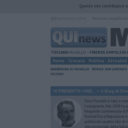
Questo sito contribuisce 
QUI
quotidiano online.
Percorso semplificat
TOSCANA
MUGELLO
FIRENZE
EMPOLESE
Home
Cronaca
Politica
Attualità
BARBERINO DI MUGELLO
BORGO SAN LORENZO
VICCHIO
VI PRESENTO I MIEI... — il Blog di Di
Dino Fiumalbi è nato e vive 
l’insegnante. Nel 2018 ha p
frequente commensale di N
Pont’ad Era a Napoleone e 
pubblicato quattro libri di n
rete provinciale delle bibli