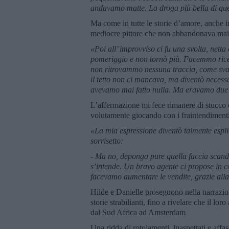
andavamo matte. La droga più bella di que
Ma come in tutte le storie d’amore, anche in 
mediocre pittore che non abbandonava mai l
«Poi all’ improvviso ci fu una svolta, nett
pomeriggio e non tornò più. Facemmo rice
non ritrovammo nessuna traccia, come sva
il tetto non ci mancava, ma diventò necess
avevamo mai fatto nulla. Ma eravamo due 
L’affermazione mi fece rimanere di stucco 
volutamente giocando con i fraintendiment
«La mia espressione diventò talmente esplic
sorrisetto:
- Ma no, deponga pure quella faccia scan
s’intende. Un bravo agente ci propose in c
facevamo aumentare le vendite, grazie alla
Hilde e Danielle proseguono nella narrazione
storie strabilianti, fino a rivelare che il lor
dal Sud Africa ad Amsterdam
Una ridda di rotolamenti, inaspettati e affasc